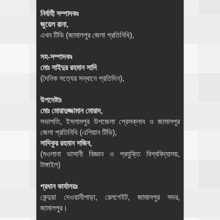
নির্বাহী সম্পাদকঃ
জুয়েল রানা,
এখন টিভি (জামালপুর জেলা প্রতিনিধি),
সহ-সম্পাদকঃ
মোঃ সাইদুর রহমান সাদি
(দৈনিক সত্যের সন্ধানে প্রতিদিন),
উপদেষ্টাঃ
মোঃ মোরাদুজ্জামান মোরাদ,
সভাপতি, ইসলামপুর উপজেলা প্রেসক্লাব ও জামালপুর
জেলা প্রতিনিধি (এশিয়ান টিভি),
সাদিকুর রহমান সজিব,
(মওলানা ভাসানী বিজ্ঞান ও প্রযুক্তি বিশ্ববিদ্যালয়,
টাঙ্গাইল)
প্রধান কার্যালয়ঃ
কেন্দুয়া দেওয়ানীপাড়া, রেলগেইট, জামালপুর সদর,
জামালপুর।