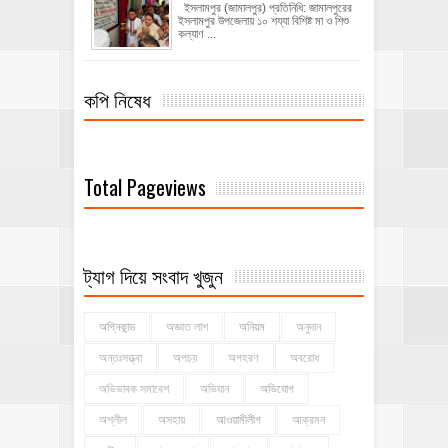
ইসলামপুর (জামালপুর) প্রতিনিধি: জামালপুরের
ইসলামপুর উপজেলায় ১০ শয্যা বিশিষ্ট মা ও শিশু
কল্যাণ ...
কপি নিষেধ
Total Pageviews
ট্যাগ দিয়ে সংবাদ খুজুন
অগ্নিকান্ড
অজ্ঞাত লাশ
অনিয়ম
অনুদান
অন্তঃসত্ত্বা
অপচয়
অপহরণ
অবরোধ
অভিভাবক সমাবেশ
অভিযান
অভিযোগ
অশ্লীল
অসহায়
আওয়ামীলীগ
আক্রমন