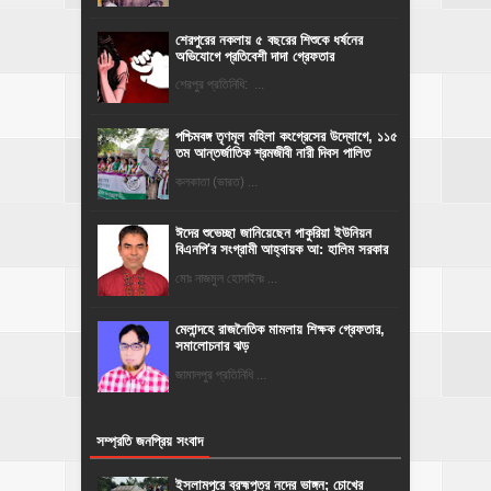
শেরপুরের নকলায় ৫ বছরের শিশুকে ধর্ষনের
অভিযোগে প্রতিবেশী দাদা গ্রেফতার
শেরপুর প্রতিনিধি: ...
পশ্চিমবঙ্গ তৃণমূল মহিলা কংগ্রেসের উদ্যোগে, ১১৫
তম আন্তর্জাতিক শ্রমজীবী নারী দিবস পালিত
কলকাতা (ভারত) ...
ঈদের শুভেচ্ছা জানিয়েছেন পাকুরিয়া ইউনিয়ন
বিএনপি'র সংগ্রামী আহ্বায়ক আ: হালিম সরকার
মোঃ নাজমুল হোসাইনঃ ...
মেলান্দহে রাজনৈতিক মামলায় শিক্ষক গ্রেফতার,
সমালোচনার ঝড়
জামালপুর প্রতিনিধি ...
সম্প্রতি জনপ্রিয় সংবাদ
ইসলামপুরে ব্রহ্মপুত্র নদের ভাঙ্গন; চোখের