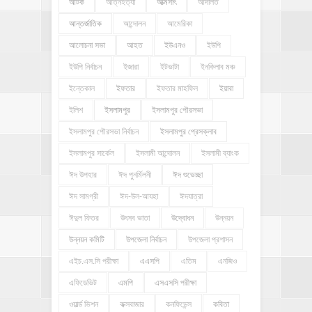
আটক
আত্নহত্যা
আত্মসাৎ
আদালত
আন্তর্জাতিক
আন্দোলন
আমেরিকা
আলোচনা সভা
আহত
ইউএনও
ইউপি
ইউপি নির্বাচন
ইজারা
ইটভাটা
ইনকিলাব মঞ্চ
ইন্তেকাল
ইফতার
ইফতার মাহফিল
ইয়াবা
ইলিশ
ইসলামপুর
ইসলামপুর পৌরসভা
ইসলামপুর পৌরসভা নির্বাচন
ইসলামপুর প্রেসক্লাব
ইসলামপুর সার্কেল
ইসলামী আন্দোলন
ইসলামী ব্যাংক
ঈদ উপহার
ঈদ পুনর্মিলনী
ঈদ শুভেচ্ছা
ঈদ সামগ্রী
ঈদ-উল-আযহা
ঈদযাত্রা
ঈদুল ফিতর
উৎসব ভাতা
উদ্বোধন
উন্নয়ন
উন্নয়ন কমিটি
উপজেলা নির্বাচন
উপজেলা প্রশাসন
এইচ.এস.সি পরীক্ষা
এএসপি
এতিম
এনজিও
এফিডেভিট
এমপি
এসএসসি পরীক্ষা
ওয়ার্ল্ড ভিশন
কক্সবাজার
কনফিডেন্স
কবিতা