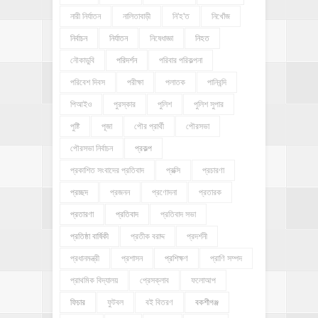
নারী নির্যাতন
নালিতাবাড়ী
নি'হ'ত
নিখোঁজ
নির্বাচন
নির্যাতন
নিষেধাজ্ঞা
নিহত
নৌকাডুবি
পরিদর্শন
পরিবার পরিকল্পনা
পরিবেশ দিবস
পরীক্ষা
পলাতক
পানিবন্দি
পিআইও
পুরস্কার
পুলিশ
পুলিশ সুপার
পুষ্টি
পূজা
পৌর প্রার্থী
পৌরসভা
পৌরসভা নির্বাচন
প্রকল্প
প্রকাশিত সংবাদের প্রতিবাদ
প্রক্সি
প্রচারণা
প্রচ্ছদ
প্রজনন
প্রণোদনা
প্রতারক
প্রতারণা
প্রতিবাদ
প্রতিবাদ সভা
প্রতিষ্ঠা বার্ষিকী
প্রতীক বরাদ্দ
প্রদর্শনী
প্রধানমন্ত্রী
প্রশাসন
প্রশিক্ষণ
প্রাণি সম্পদ
প্রাথমিক বিদ্যালয়
প্রেসক্লাব
ফলোআপ
ফিচার
ফুটবল
বই বিতরণ
বকশীগঞ্জ