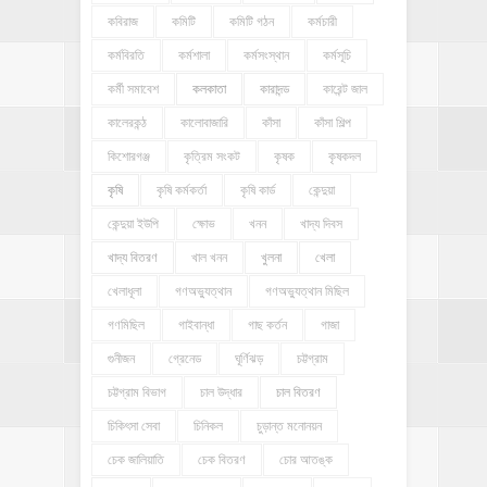
কবিরাজ
কমিটি
কমিটি গঠন
কর্মচারী
কর্মবিরতি
কর্মশালা
কর্মসংস্থান
কর্মসূচি
কর্মী সমাবেশ
কলকাতা
কারাদন্ড
কারেন্ট জাল
কালেরকন্ঠ
কালোবাজারি
কাঁসা
কাঁসা শিল্প
কিশোরগঞ্জ
কৃত্রিম সংকট
কৃষক
কৃষকদল
কৃষি
কৃষি কর্মকর্তা
কৃষি কার্ড
কেন্দুয়া
কেন্দুয়া ইউপি
ক্ষোভ
খনন
খাদ্য দিবস
খাদ্য বিতরণ
খাল খনন
খুলনা
খেলা
খেলাধূলা
গণঅভ্যুত্থান
গণঅভ্যুত্থান মিছিল
গণমিছিল
গাইবান্ধা
গাছ কর্তন
গাজা
গুনীজন
গ্রেনেড
ঘূর্ণিঝড়
চট্টগ্রাম
চট্টগ্রাম বিভাগ
চাল উদ্ধার
চাল বিতরণ
চিকিৎসা সেবা
চিনিকল
চুড়ান্ত মনোনয়ন
চেক জালিয়াতি
চেক বিতরণ
চোর আতঙ্ক