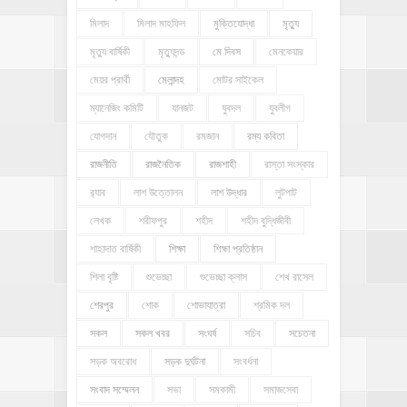
মিলাদ
মিলাদ মাহফিল
মুক্তিযোদ্ধা
মৃত্যু
মৃত্যু বার্ষিকী
মৃত্যুদন্ড
মে দিবস
মেনকেয়ার
মেয়র প্রার্থী
মেলান্দহ
মোটর সাইকেল
ম্যানেজিং কমিটি
যানজট
যুবদল
যুবলীগ
যোগদান
যৌতুক
রমজান
রম্য কবিতা
রাজনীতি
রাজনৈতিক
রাজশাহী
রাস্তা সংস্কার
র‍্যাব
লাশ উত্তোলন
লাশ উদ্ধার
লুটপাট
লেখক
শরীফপুর
শহীদ
শহীদ বুদ্ধিজীবী
শাহাদাত বার্ষিকী
শিক্ষা
শিক্ষা প্রতিষ্ঠান
শিলা বৃষ্টি
শুভেচ্ছা
শুভেচ্ছা ক্লাস
শেখ রাসেল
শেরপুর
শোক
শোভাযাত্রা
শ্রমিক দল
সকল
সকল খবর
সংঘর্ষ
সচিব
সচেতনা
সড়ক অবরোধ
সড়ক দুর্ঘটনা
সংবর্ধনা
সংবাদ সম্মেলন
সভা
সমকামী
সমাজসেবা