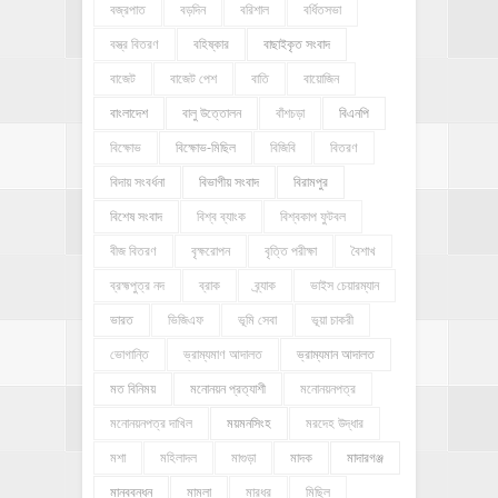
বজ্রপাত
বড়দিন
বরিশাল
বর্ধিতসভা
বস্ত্র বিতরণ
বহিষ্কার
বাছাইকৃত সংবাদ
বাজেট
বাজেট পেশ
বাতি
বায়োজিন
বাংলাদেশ
বালু উত্তোলন
বাঁশচড়া
বিএনপি
বিক্ষোভ
বিক্ষোভ-মিছিল
বিজিবি
বিতরণ
বিদায় সংবর্ধনা
বিভাগীয় সংবাদ
বিরামপুর
বিশেষ সংবাদ
বিশ্ব ব্যাংক
বিশ্বকাপ ফুটবল
বীজ বিতরণ
বৃক্ষরোপন
বৃত্তি পরীক্ষা
বৈশাখ
ব্রহ্মপুত্র নদ
ব্রাক
ব্র্যাক
ভাইস চেয়ারম্যান
ভারত
ভিজিএফ
ভূমি সেবা
ভূয়া চাকরী
ভোগান্তি
ভ্রাম্যমাণ আদালত
ভ্রাম্যমান আদালত
মত বিনিময়
মনোনয়ন প্রত্যাশী
মনোনয়নপত্র
মনোনয়নপত্র দাখিল
ময়মনসিংহ
মরদেহ উদ্ধার
মশা
মহিলাদল
মাগুড়া
মাদক
মাদারগঞ্জ
মানববন্ধন
মামলা
মারধর
মিছিল