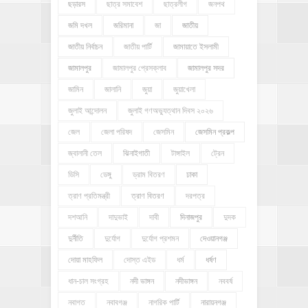
ছড়ারস
ছাত্র সমাবেশ
ছাত্রলীগ
জনপথ
জমি দখল
জরিমানা
জা
জাতীয়
জাতীয় নির্বাচন
জাতীয় পার্টি
জামায়াতে ইসলামী
জামালপুর
জামালপুর প্রেসক্লাব
জামালপুর সদর
জামিন
জালানি
জুয়া
জুয়াখেলা
জুলাই আন্দোলন
জুলাই গণঅভ্যুত্থান দিবস ২০২৬
জেল
জেলা পরিষদ
জেসমিন
জেসমিন প্রকল্প
জ্বালানী তেল
ঝিনাইগাতী
টাঙ্গাইল
ট্রেন
ডিসি
ডেঙ্গু
ড্রাম বিতরণ
ঢাকা
ত্রাণ প্রতিমন্ত্রী
ত্রাণ বিতরণ
দরপত্র
দশআনি
দাদুভাই
দাবী
দিনাজপুর
দুদক
দুর্নীতি
দুর্যোগ
দুর্যোগ প্রশমন
দেওয়ানগঞ্জ
দোয়া মাহফিল
দোস্ত এইড
ধর্ম
ধর্ষণ
ধান-চাল সংগ্রহ
নদী ভাঙ্গন
নদীভাঙ্গন
নববর্ষ
নবাগত
নবাবগঞ্জ
নাগরিক পার্টি
নারায়নগঞ্জ