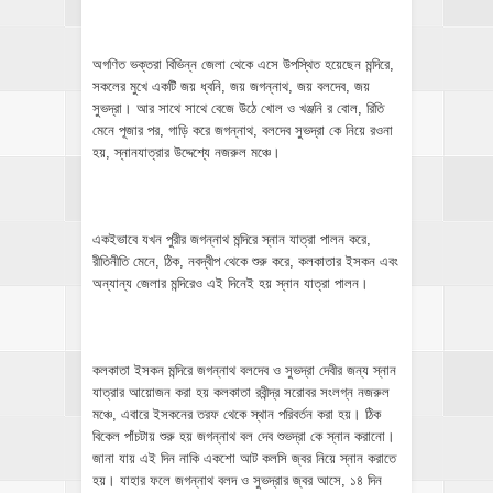
অগণিত ভক্তরা বিভিন্ন জেলা থেকে এসে উপস্থিত হয়েছেন মন্দিরে,
সকলের মুখে একটি জয় ধ্বনি, জয় জগন্নাথ, জয় বলদেব, জয়
সুভদ্রা। আর সাথে সাথে বেজে উঠে খোল ও খঞ্জনি র বোল, রিতি
মেনে পূজার পর, গাড়ি করে জগন্নাথ, বলদেব সুভদ্রা কে নিয়ে রওনা
হয়, স্নানযাত্রার উদ্দেশ্যে নজরুল মঞ্চে।
একইভাবে যখন পুরীর জগন্নাথ মন্দিরে স্নান যাত্রা পালন করে,
রীতিনীতি মেনে, ঠিক, নবদ্বীপ থেকে শুরু করে, কলকাতার ইসকন এবং
অন্যান্য জেলার মন্দিরেও এই দিনেই হয় স্নান যাত্রা পালন।
কলকাতা ইসকন মন্দিরে জগন্নাথ বলদেব ও সুভদ্রা দেবীর জন্য স্নান
যাত্রার আয়োজন করা হয় কলকাতা রবীন্দ্র সরোবর সংলগ্ন নজরুল
মঞ্চে, এবারে ইসকনের তরফ থেকে স্থান পরিবর্তন করা হয়। ঠিক
বিকেল পাঁচটায় শুরু হয় জগন্নাথ বল দেব শুভদ্রা কে স্নান করানো।
জানা যায় এই দিন নাকি একশো আট কলসি জ্বর নিয়ে স্নান করাতে
হয়। যাহার ফলে জগন্নাথ বলদ ও সুভদ্রার জ্বর আসে, ১৪ দিন