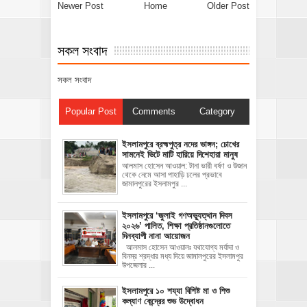
Newer Post
Home
Older Post
সকল সংবাদ
সকল সংবাদ
Popular Post
Comments
Category
ইসলামপুরে ব্রহ্মপুত্র নদের ভাঙ্গন; চোখের
সামনেই ভিটে মাটি হারিয়ে দিশেহারা মানুষ
আলমাস হোসেন আওয়াল: টানা ভারী বর্ষণ ও উজান
থেকে নেমে আসা পাহাড়ি ঢলের প্রভাবে
জামালপুরের ইসলামপুর ...
‎ইসলামপুরে ‘জুলাই গণঅভ্যুত্থান দিবস
২০২৬’ পালিত, শিক্ষা প্রতিষ্ঠানগুলোতে
দিনব্যাপী নানা আয়োজন
‎​আলমাস হোসেন আওয়ালঃ‎ ‎​যথাযোগ্য মর্যাদা ও
বিনম্র শ্রদ্ধার মধ্য দিয়ে জামালপুরের ইসলামপুর
উপজেলার ...
ইসলামপুরে ১০ শয্যা বিশিষ্ট মা ও শিশু
কল্যাণ কেন্দ্রের শুভ উদ্বোধন