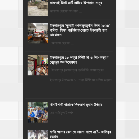
সামনেই ভিটে মাটি হারিয়ে দিশেহারা মানুষ
আলমাস হোসেন আওয়াল ...
‎ইসলামপুরে ‘জুলাই গণঅভ্যুত্থান দিবস ২০২৬’
পালিত, শিক্ষা প্রতিষ্ঠানগুলোতে দিনব্যাপী নানা
আয়োজন
‎​আলমাস হোসেন ...
ইসলামপুরে ১০ শয্যা বিশিষ্ট মা ও শিশু কল্যাণ
কেন্দ্রের শুভ উদ্বোধন
ইসলামপুর (জামালপুর) প্রতিনিধি: জামালপুরের
ইসলামপুর উপজেলায় ১০ শয্যা বিশিষ্ট মা ও শিশু কল্যাণ
...
ঝিনাইগাতী থানাকে পিকআপ ভ্যান উপহার
মোঃ আরিফুল ইসলাম ...
মনটা আমার কেন যে ভালো লাগে না?- আতিকুর
রহমান