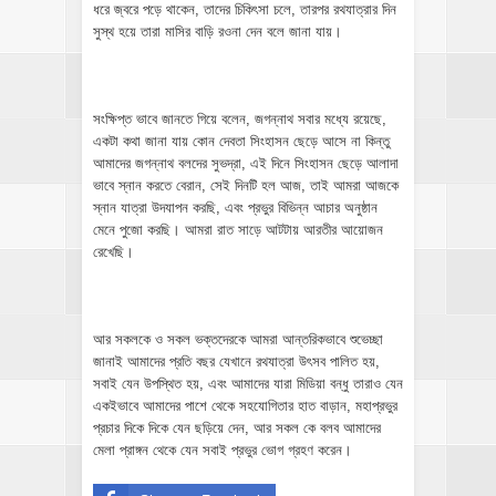
ধরে জ্বরে পড়ে থাকেন, তাদের চিকিৎসা চলে, তারপর রথযাত্রার দিন
সুস্থ হয়ে তারা মাসির বাড়ি রওনা দেন বলে জানা যায়।
সংক্ষিপ্ত ভাবে জানতে গিয়ে বলেন, জগন্নাথ সবার মধ্যে রয়েছে,
একটা কথা জানা যায় কোন দেবতা সিংহাসন ছেড়ে আসে না কিন্তু
আমাদের জগন্নাথ বলদের সুভদ্রা, এই দিনে সিংহাসন ছেড়ে আলাদা
ভাবে স্নান করতে বেরান, সেই দিনটি হল আজ, তাই আমরা আজকে
স্নান যাত্রা উদযাপন করছি, এবং প্রভুর বিভিন্ন আচার অনুষ্ঠান
মেনে পুজো করছি। আমরা রাত সাড়ে আটটায় আরতীর আয়োজন
রেখেছি।
আর সকলকে ও সকল ভক্তদেরকে আমরা আন্তরিকভাবে শুভেচ্ছা
জানাই আমাদের প্রতি বছর যেখানে রথযাত্রা উৎসব পালিত হয়,
সবাই যেন উপস্থিত হয়, এবং আমাদের যারা মিডিয়া বন্ধু তারাও যেন
একইভাবে আমাদের পাশে থেকে সহযোগিতার হাত বাড়ান, মহাপ্রভুর
প্রচার দিকে দিকে যেন ছড়িয়ে দেন, আর সকল কে বলব আমাদের
মেলা প্রাঙ্গন থেকে যেন সবাই প্রভুর ভোগ গ্রহণ করেন।