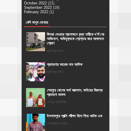
October 2022
(21)
September 2022
(18)
February 2022
(1)
বেশি মানুষ দেখেছে
ফিতরা দেওয়ার প্রলোভনে বৃদ্ধা নারীকে ধ'র্ষ'ণের
অভিযোগ, অভিযুক্তকে গ্রেপ্তার করে আদালতে
প্রেরণ
জামালপুর দর্পণঃ ...
প্রতারণার আরেক নাম আলিফ
জামালপুর দর্পণঃ ...
শেরপুরে বোনের অর্থ আত্মসাৎ; ভাইয়ের বিরুদ্ধে
প্রতারণা মামলা
শেরপুর প্রতিনিধিঃ ...
ইসলামপুরে প্রক্সি পরীক্ষা দিতে গিয়ে আটক এক
রোকনুজ্জামান সবুজঃ ...