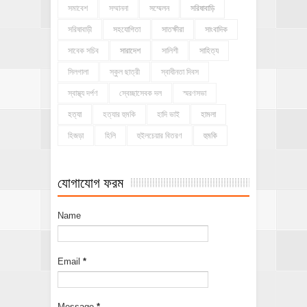
সমাবেশ
সম্মাননা
সম্মেলন
সরিষাবাড়ি
সরিষাবাড়ী
সহযোগিতা
সাতক্ষীরা
সাংবাদিক
সাবেক সচিব
সারাদেশ
সালিশী
সাহিত্য
সিলগালা
স্কুল ছাত্রী
স্বাধীনতা দিবস
স্বাস্থ্য দর্পণ
স্বেচ্ছাসেবক দল
স্মরণসভা
হত্যা
হত্যার হুমকি
হাদি ভাই
হামলা
হিজড়া
হিলি
হুইলচেয়ার বিতরণ
হুমকি
যোগাযোগ ফরম
Name
Email
*
Message
*