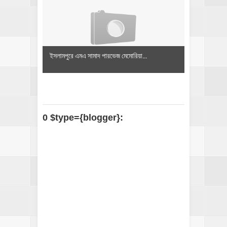
ইসলামপুরে এমএ সামাদ পারভেজ মেমোরিয়া...
0 $type={blogger}: