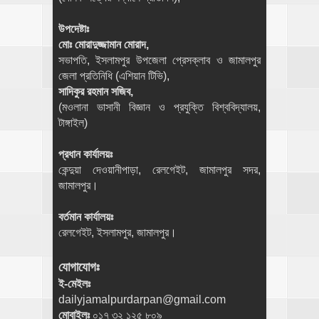
উপদেষ্টাঃ
মোঃ মোরাদুজ্জামান মোরাদ,
সভাপতি, ইসলামপুর উপজেলা প্রেসক্লাব ও জামালপুর
জেলা প্রতিনিধি (এশিয়ান টিভি),
সাদিকুর রহমান সজিব,
(মওলানা ভাসানী বিজ্ঞান ও প্রযুক্তি বিশ্ববিদ্যালয়,
টাঙ্গাইল)
প্রধান কার্যালয়ঃ
কেন্দুয়া দেওয়ানীপাড়া, রেলগেইট, জামালপুর সদর,
জামালপুর।
বর্তমান কার্যালয়ঃ
রেলগেইট, ইসলামপুর, জামালপুর।
যোগাযোগঃ
ই-মেইলঃ
dailyjamalpurdarpan@gmail.com
মোবাইলঃ
০১৭ ৩২ ১২৫ ৮০৯