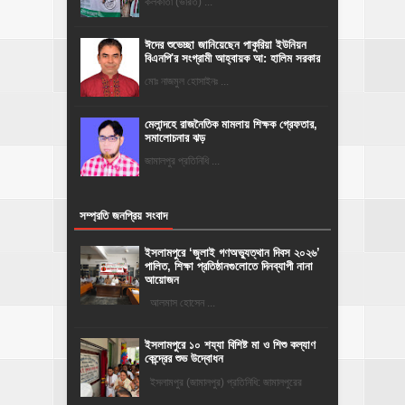
কলকাতা (ভারত) ...
ঈদের শুভেচ্ছা জানিয়েছেন পাকুরিয়া ইউনিয়ন
বিএনপি'র সংগ্রামী আহ্বায়ক আ: হালিম সরকার
মোঃ নাজমুল হোসাইনঃ ...
মেলান্দহে রাজনৈতিক মামলায় শিক্ষক গ্রেফতার,
সমালোচনার ঝড়
জামালপুর প্রতিনিধি ...
সম্প্রতি জনপ্রিয় সংবাদ
‎ইসলামপুরে ‘জুলাই গণঅভ্যুত্থান দিবস ২০২৬’
পালিত, শিক্ষা প্রতিষ্ঠানগুলোতে দিনব্যাপী নানা
আয়োজন
‎​আলমাস হোসেন ...
ইসলামপুরে ১০ শয্যা বিশিষ্ট মা ও শিশু কল্যাণ
কেন্দ্রের শুভ উদ্বোধন
ইসলামপুর (জামালপুর) প্রতিনিধি: জামালপুরের