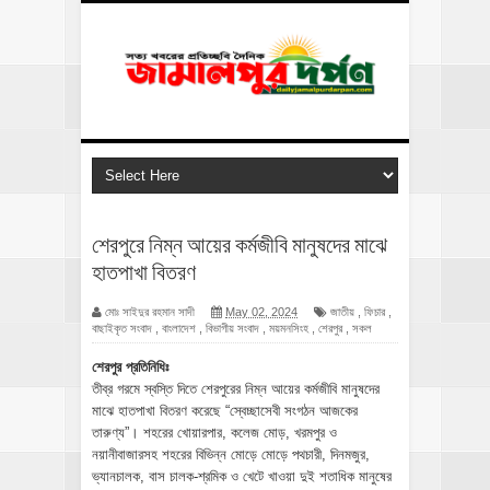
শেরপুরে নিম্ন আয়ের কর্মজীবি মানুষদের মাঝে
হাতপাখা বিতরণ
মোঃ সাইদুর রহমান সাদী
May 02, 2024
জাতীয়
,
ফিচার
,
বাছাইকৃত সংবাদ
,
বাংলাদেশ
,
বিভাগীয় সংবাদ
,
ময়মনসিংহ
,
শেরপুর
,
সকল
শেরপুর প্রতিনিধিঃ
তীব্র গরমে স্বস্তি দিতে শেরপুরের নিম্ন আয়ের কর্মজীবি মানুষদের
মাঝে হাতপাখা বিতরণ করেছে “স্বেচ্ছাসেবী সংগঠন আজকের
তারুণ্য”। শহরের খোয়ারপার, কলেজ মোড়, খরমপুর ও
নয়ানীবাজারসহ শহরের বিভিন্ন মোড়ে মোড়ে পথচারী, দিনমজুর,
ভ্যানচালক, বাস চালক-শ্রমিক ও খেটে খাওয়া দুই শতাধিক মানুষের