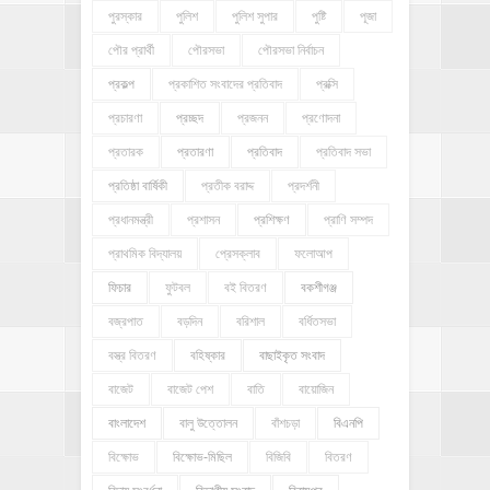
পুরস্কার
পুলিশ
পুলিশ সুপার
পুষ্টি
পূজা
পৌর প্রার্থী
পৌরসভা
পৌরসভা নির্বাচন
প্রকল্প
প্রকাশিত সংবাদের প্রতিবাদ
প্রক্সি
প্রচারণা
প্রচ্ছদ
প্রজনন
প্রণোদনা
প্রতারক
প্রতারণা
প্রতিবাদ
প্রতিবাদ সভা
প্রতিষ্ঠা বার্ষিকী
প্রতীক বরাদ্দ
প্রদর্শনী
প্রধানমন্ত্রী
প্রশাসন
প্রশিক্ষণ
প্রাণি সম্পদ
প্রাথমিক বিদ্যালয়
প্রেসক্লাব
ফলোআপ
ফিচার
ফুটবল
বই বিতরণ
বকশীগঞ্জ
বজ্রপাত
বড়দিন
বরিশাল
বর্ধিতসভা
বস্ত্র বিতরণ
বহিষ্কার
বাছাইকৃত সংবাদ
বাজেট
বাজেট পেশ
বাতি
বায়োজিন
বাংলাদেশ
বালু উত্তোলন
বাঁশচড়া
বিএনপি
বিক্ষোভ
বিক্ষোভ-মিছিল
বিজিবি
বিতরণ