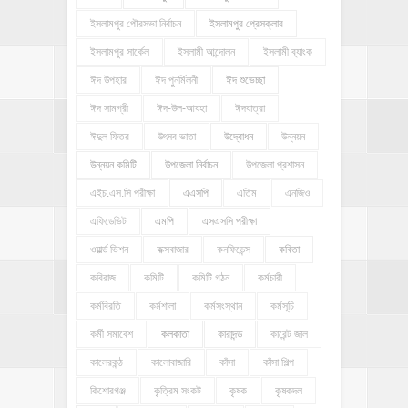
ইসলামপুর পৌরসভা নির্বাচন
ইসলামপুর প্রেসক্লাব
ইসলামপুর সার্কেল
ইসলামী আন্দোলন
ইসলামী ব্যাংক
ঈদ উপহার
ঈদ পুনর্মিলনী
ঈদ শুভেচ্ছা
ঈদ সামগ্রী
ঈদ-উল-আযহা
ঈদযাত্রা
ঈদুল ফিতর
উৎসব ভাতা
উদ্বোধন
উন্নয়ন
উন্নয়ন কমিটি
উপজেলা নির্বাচন
উপজেলা প্রশাসন
এইচ.এস.সি পরীক্ষা
এএসপি
এতিম
এনজিও
এফিডেভিট
এমপি
এসএসসি পরীক্ষা
ওয়ার্ল্ড ভিশন
কক্সবাজার
কনফিডেন্স
কবিতা
কবিরাজ
কমিটি
কমিটি গঠন
কর্মচারী
কর্মবিরতি
কর্মশালা
কর্মসংস্থান
কর্মসূচি
কর্মী সমাবেশ
কলকাতা
কারাদন্ড
কারেন্ট জাল
কালেরকন্ঠ
কালোবাজারি
কাঁসা
কাঁসা শিল্প
কিশোরগঞ্জ
কৃত্রিম সংকট
কৃষক
কৃষকদল