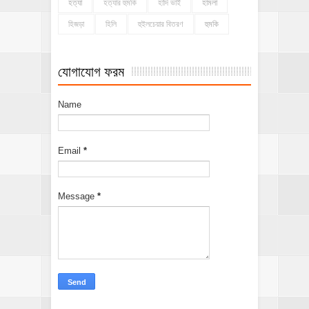
হত্যা
হত্যার হুমকি
হাদি ভাই
হামলা
হিজড়া
হিলি
হুইলচেয়ার বিতরণ
হুমকি
যোগাযোগ ফরম
Name
Email
*
Message
*