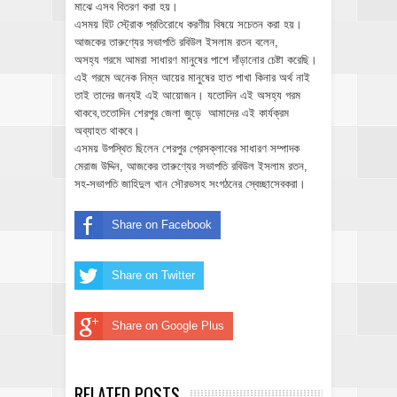
মাঝে এসব বিতরণ করা হয়।
এসময় হিট স্ট্রোক প্রতিরোধে করণীয় বিষয়ে সচেতন করা হয়।
আজকের তারুণ্যের সভাপতি রবিউল ইসলাম রতন বলেন,
অসহ্য গরমে আমরা সাধারণ মানুষের পাশে দাঁড়ানোর চেষ্টা করেছি।
এই গরমে অনেক নিম্ন আয়ের মানুষের হাত পাখা কিনার অর্থ নাই
তাই তাদের জন্যই এই আয়োজন। যতোদিন এই অসহ্য গরম
থাকবে,ততোদিন শেরপুর জেলা জুড়ে আমাদের এই কার্যক্রম
অব্যাহত থাকবে।
এসময় উপস্থিত ছিলেন শেরপুর প্রেসক্লাবের সাধারণ সম্পাদক
মেরাজ উদ্দিন, আজকের তারুণ্যের সভাপতি রবিউল ইসলাম রতন,
সহ-সভাপতি জাহিদুল খান সৌরভসহ সংগঠনের স্বেচ্ছাসেবকরা।
Share on Facebook
Share on Twitter
Share on Google Plus
RELATED POSTS