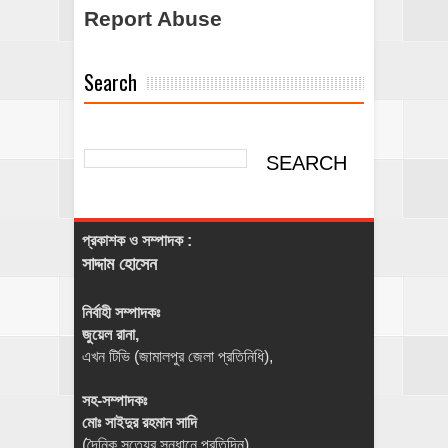
Report Abuse
Search
প্রকাশক ও সম্পাদক :
সাদ্দাম হোসেন
নির্বাহী সম্পাদকঃ
জুয়েল রানা,
এখন টিভি (জামালপুর জেলা প্রতিনিধি),
সহ-সম্পাদকঃ
মোঃ সাইদুর রহমান সাদি
(দৈনিক সত্যের সন্ধানে প্রতিদিন),