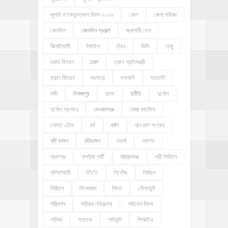
জুলাই গণঅভ্যুত্থান দিবস ২০২৬
জেল
জেলা পরিষদ
জেসমিন
জেসমিন প্রকল্প
জ্বালানী তেল
ঝিনাইগাতী
টাঙ্গাইল
ট্রেন
ডিসি
ডেঙ্গু
ড্রাম বিতরণ
ঢাকা
ত্রাণ প্রতিমন্ত্রী
ত্রাণ বিতরণ
দরপত্র
দশআনি
দাদুভাই
দাবী
দিনাজপুর
দুদক
দুর্নীতি
দুর্যোগ
দুর্যোগ প্রশমন
দেওয়ানগঞ্জ
দোয়া মাহফিল
দোস্ত এইড
ধর্ম
ধর্ষণ
ধান-চাল সংগ্রহ
নদী ভাঙ্গন
নদীভাঙ্গন
নববর্ষ
নবাগত
নবাবগঞ্জ
নাগরিক পার্টি
নারায়নগঞ্জ
নারী নির্যাতন
নালিতাবাড়ী
নি'হ'ত
নিখোঁজ
নির্বাচন
নির্যাতন
নিষেধাজ্ঞা
নিহত
নৌকাডুবি
পরিদর্শন
পরিবার পরিকল্পনা
পরিবেশ দিবস
পরীক্ষা
পলাতক
পানিবন্দি
পিআইও