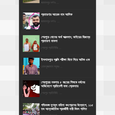
জামালপুর দর্পণঃ ...
প্রতারণার আরেক নাম আলিফ
জামালপুর দর্পণঃ ...
শেরপুরে বোনের অর্থ আত্মসাৎ; ভাইয়ের বিরুদ্ধে
প্রতারণা মামলা
শেরপুর প্রতিনিধিঃ ...
ইসলামপুরে প্রক্সি পরীক্ষা দিতে গিয়ে আটক এক
রোকনুজ্জামান সবুজঃ ...
শেরপুরের নকলায় ৫ বছরের শিশুকে ধর্ষনের
অভিযোগে প্রতিবেশী দাদা গ্রেফতার
শেরপুর প্রতিনিধি: ...
পশ্চিমবঙ্গ তৃণমূল মহিলা কংগ্রেসের উদ্যোগে, ১১৫
তম আন্তর্জাতিক শ্রমজীবী নারী দিবস পালিত