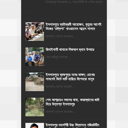
ইসলামপুর উপজেলায় ১০ শয্যা বিশিষ্ট মা ও শিশু কল্যাণ
...
‎ইসলামপুরে ব্যতিক্রমী আয়োজন, মৃত্যুর আগেই
নিজের ‘চল্লিশা’ খাওয়ালেন আব্দুস সালাম
আলমাস হোসেন আওয়ালঃ ...
ঝিনাইগাতী থানাকে পিকআপ ভ্যান উপহার
মোঃ আরিফুল ইসলাম ...
ইসলামপুরে ব্রহ্মপুত্র নদের ভাঙ্গন; চোখের
সামনেই ভিটে মাটি হারিয়ে দিশেহারা মানুষ
আলমাস হোসেন আওয়াল ...
শেষ আশ্রয়েও দখলের থাবা, কবরস্থানের জমি
নিয়ে উত্তপ্ত ইসলামপুর
আলমাস হোসেন আওয়ালঃ ...
​ইসলামপুর মহলগিরী উচ্চ বিদ্যালয়ে নজিরবিহীন