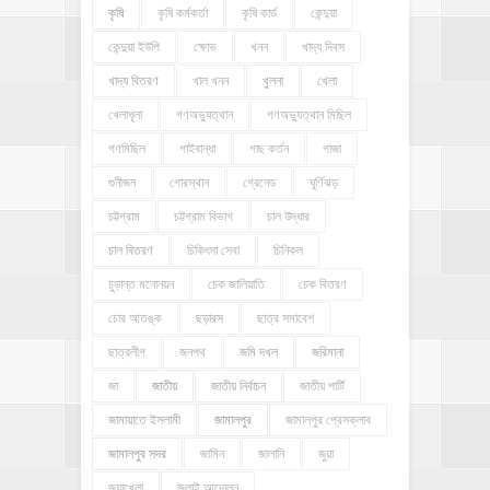
কৃষি
কৃষি কর্মকর্তা
কৃষি কার্ড
কেন্দুয়া
কেন্দুয়া ইউপি
ক্ষোভ
খনন
খাদ্য দিবস
খাদ্য বিতরণ
খাল খনন
খুলনা
খেলা
খেলাধূলা
গণঅভ্যুত্থান
গণঅভ্যুত্থান মিছিল
গণমিছিল
গাইবান্ধা
গাছ কর্তন
গাজা
গুনীজন
গোরস্থান
গ্রেনেড
ঘূর্ণিঝড়
চট্টগ্রাম
চট্টগ্রাম বিভাগ
চাল উদ্ধার
চাল বিতরণ
চিকিৎসা সেবা
চিনিকল
চুড়ান্ত মনোনয়ন
চেক জালিয়াতি
চেক বিতরণ
চোর আতঙ্ক
ছড়ারস
ছাত্র সমাবেশ
ছাত্রলীগ
জনপথ
জমি দখল
জরিমানা
জা
জাতীয়
জাতীয় নির্বাচন
জাতীয় পার্টি
জামায়াতে ইসলামী
জামালপুর
জামালপুর প্রেসক্লাব
জামালপুর সদর
জামিন
জালানি
জুয়া
জুয়াখেলা
জুলাই আন্দোলন