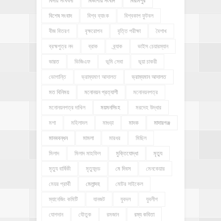
বিদায় সংবর্ধনা
বিভাগীয় সংবাদ
বিরামপুর
বিশেষ সংবাদ
বিশ্ব ব্যাংক
বিশ্বকাপ ফুটবল
বীজ বিতরণ
বৃক্ষরোপন
বৃত্তি পরীক্ষা
বৈশাখ
ব্রহ্মপুত্র নদ
ব্রাক
ব্র্যাক
ভাইস চেয়ারম্যান
ভারত
ভিজিএফ
ভূমি সেবা
ভূয়া চাকরী
ভোগান্তি
ভ্রাম্যমাণ আদালত
ভ্রাম্যমান আদালত
মত বিনিময়
মনোনয়ন প্রত্যাশী
মনোনয়নপত্র
মনোনয়নপত্র দাখিল
ময়মনসিংহ
মরদেহ উদ্ধার
মশা
মহিলাদল
মাগুড়া
মাদক
মাদারগঞ্জ
মানববন্ধন
মামলা
মারধর
মিছিল
মিলাদ
মিলাদ মাহফিল
মুক্তিযোদ্ধা
মৃত্যু
মৃত্যু বার্ষিকী
মৃত্যুদন্ড
মে দিবস
মেনকেয়ার
মেয়র প্রার্থী
মেলান্দহ
মোটর সাইকেল
ম্যানেজিং কমিটি
যানজট
যুবদল
যুবলীগ
যোগদান
যৌতুক
রমজান
রম্য কবিতা