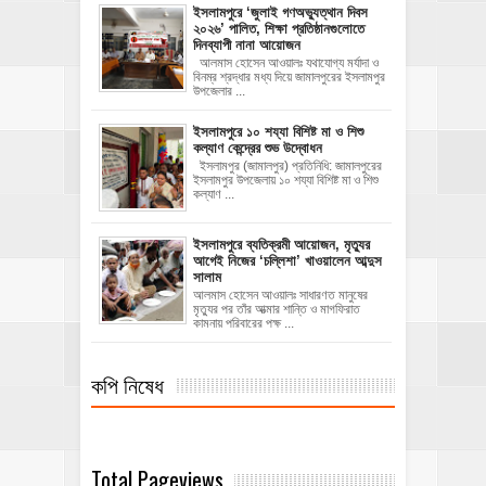
‎ইসলামপুরে ‘জুলাই গণঅভ্যুত্থান দিবস
২০২৬’ পালিত, শিক্ষা প্রতিষ্ঠানগুলোতে
দিনব্যাপী নানা আয়োজন
‎​আলমাস হোসেন আওয়ালঃ‎ ‎​যথাযোগ্য মর্যাদা ও
বিনম্র শ্রদ্ধার মধ্য দিয়ে জামালপুরের ইসলামপুর
উপজেলার ...
ইসলামপুরে ১০ শয্যা বিশিষ্ট মা ও শিশু
কল্যাণ কেন্দ্রের শুভ উদ্বোধন
ইসলামপুর (জামালপুর) প্রতিনিধি: জামালপুরের
ইসলামপুর উপজেলায় ১০ শয্যা বিশিষ্ট মা ও শিশু
কল্যাণ ...
‎ইসলামপুরে ব্যতিক্রমী আয়োজন, মৃত্যুর
আগেই নিজের ‘চল্লিশা’ খাওয়ালেন আব্দুস
সালাম
আলমাস হোসেন আওয়ালঃ ‎​সাধারণত মানুষের
মৃত্যুর পর তাঁর আত্মার শান্তি ও মাগফিরাত
কামনায় পরিবারের পক্ষ ...
কপি নিষেধ
Total Pageviews