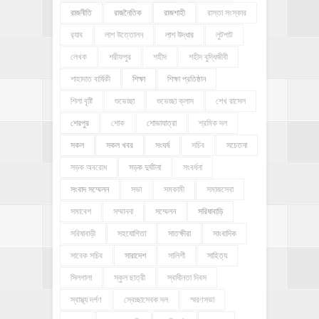
রাজনীতি
রাজনৈতিক
রাজশাহী
রাস্তা সংস্কার
র‍্যাব
লাশ উত্তোলন
লাশ উদ্ধার
লুটপাট
লেখক
শরীফপুর
শহীদ
শহীদ বুদ্ধিজীবী
শাহাদাত বার্ষিকী
শিক্ষা
শিক্ষা প্রতিষ্ঠান
শিলা বৃষ্টি
শুভেচ্ছা
শুভেচ্ছা ক্লাস
শেখ রাসেল
শেরপুর
শোক
শোভাযাত্রা
শ্রমিক দল
সকল
সকল খবর
সংঘর্ষ
সচিব
সচেতনা
সড়ক অবরোধ
সড়ক দুর্ঘটনা
সংবর্ধনা
সংবাদ সম্মেলন
সভা
সমকামী
সমাজসেবা
সমাবেশ
সম্মাননা
সম্মেলন
সরিষাবাড়ি
সরিষাবাড়ী
সহযোগিতা
সাতক্ষীরা
সাংবাদিক
সাবেক সচিব
সারাদেশ
সালিশী
সাহিত্য
সিলগালা
স্কুল ছাত্রী
স্বাধীনতা দিবস
স্বাস্থ্য দর্পণ
স্বেচ্ছাসেবক দল
স্মরণসভা