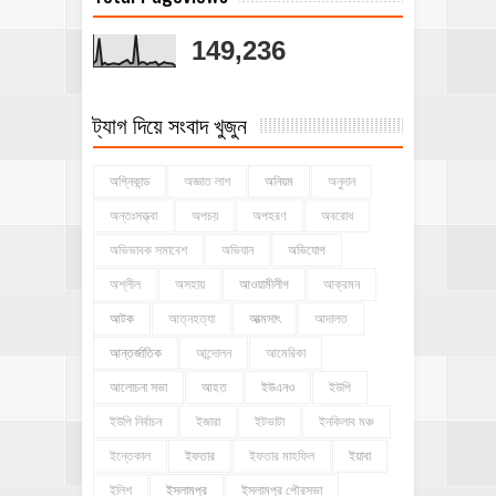
149,236
ট্যাগ দিয়ে সংবাদ খুজুন
অগ্নিকান্ড
অজ্ঞাত লাশ
অনিয়ম
অনুদান
অন্তঃসত্ত্বা
অপচয়
অপহরণ
অবরোধ
অভিভাবক সমাবেশ
অভিযান
অভিযোগ
অশ্লীল
অসহায়
আওয়ামীলীগ
আক্রমন
আটক
আত্নহত্যা
আত্মসাৎ
আদালত
আন্তর্জাতিক
আন্দোলন
আমেরিকা
আলোচনা সভা
আহত
ইউএনও
ইউপি
ইউপি নির্বাচন
ইজারা
ইটভাটা
ইনকিলাব মঞ্চ
ইন্তেকাল
ইফতার
ইফতার মাহফিল
ইয়াবা
ইলিশ
ইসলামপুর
ইসলামপুর পৌরসভা