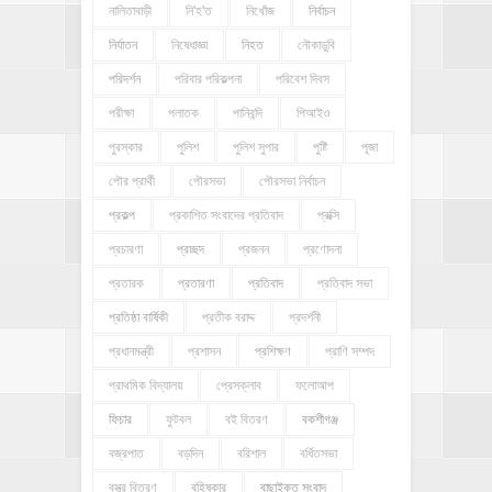
নালিতাবাড়ী
নি'হ'ত
নিখোঁজ
নির্বাচন
নির্যাতন
নিষেধাজ্ঞা
নিহত
নৌকাডুবি
পরিদর্শন
পরিবার পরিকল্পনা
পরিবেশ দিবস
পরীক্ষা
পলাতক
পানিবন্দি
পিআইও
পুরস্কার
পুলিশ
পুলিশ সুপার
পুষ্টি
পূজা
পৌর প্রার্থী
পৌরসভা
পৌরসভা নির্বাচন
প্রকল্প
প্রকাশিত সংবাদের প্রতিবাদ
প্রক্সি
প্রচারণা
প্রচ্ছদ
প্রজনন
প্রণোদনা
প্রতারক
প্রতারণা
প্রতিবাদ
প্রতিবাদ সভা
প্রতিষ্ঠা বার্ষিকী
প্রতীক বরাদ্দ
প্রদর্শনী
প্রধানমন্ত্রী
প্রশাসন
প্রশিক্ষণ
প্রাণি সম্পদ
প্রাথমিক বিদ্যালয়
প্রেসক্লাব
ফলোআপ
ফিচার
ফুটবল
বই বিতরণ
বকশীগঞ্জ
বজ্রপাত
বড়দিন
বরিশাল
বর্ধিতসভা
বস্ত্র বিতরণ
বহিষ্কার
বাছাইকৃত সংবাদ