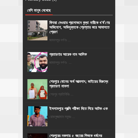
বেশি মানুষ দেখেছে
ফিতরা দেওয়ার প্রলোভনে বৃদ্ধা নারীকে ধ'র্ষ'ণের
অভিযোগ, অভিযুক্তকে গ্রেপ্তার করে আদালতে
প্রেরণ
জামালপুর দর্পণঃ ...
প্রতারণার আরেক নাম আলিফ
জামালপুর দর্পণঃ ...
শেরপুরে বোনের অর্থ আত্মসাৎ; ভাইয়ের বিরুদ্ধে
প্রতারণা মামলা
শেরপুর প্রতিনিধিঃ ...
ইসলামপুরে প্রক্সি পরীক্ষা দিতে গিয়ে আটক এক
রোকনুজ্জামান সবুজঃ ...
শেরপুরের নকলায় ৫ বছরের শিশুকে ধর্ষনের