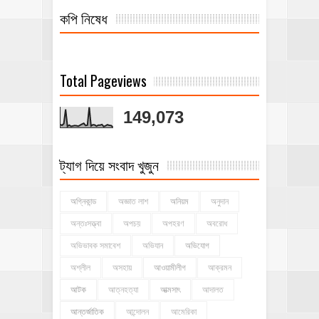
কপি নিষেধ
Total Pageviews
149,073
ট্যাগ দিয়ে সংবাদ খুজুন
অগ্নিকান্ড
অজ্ঞাত লাশ
অনিয়ম
অনুদান
অন্তঃসত্ত্বা
অপচয়
অপহরণ
অবরোধ
অভিভাবক সমাবেশ
অভিযান
অভিযোগ
অশ্লীল
অসহায়
আওয়ামীলীগ
আক্রমন
আটক
আত্নহত্যা
আত্মসাৎ
আদালত
আন্তর্জাতিক
আন্দোলন
আমেরিকা