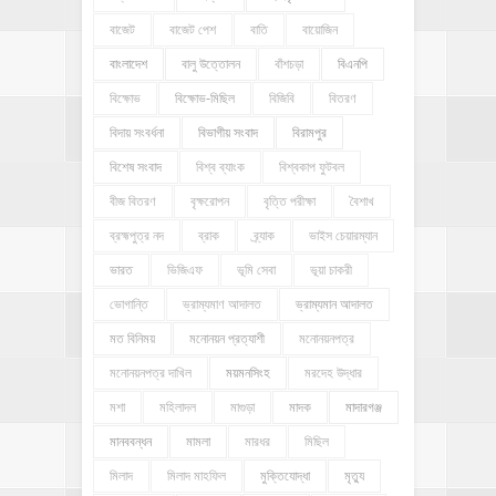
বাজেট
বাজেট পেশ
বাতি
বায়োজিন
বাংলাদেশ
বালু উত্তোলন
বাঁশচড়া
বিএনপি
বিক্ষোভ
বিক্ষোভ-মিছিল
বিজিবি
বিতরণ
বিদায় সংবর্ধনা
বিভাগীয় সংবাদ
বিরামপুর
বিশেষ সংবাদ
বিশ্ব ব্যাংক
বিশ্বকাপ ফুটবল
বীজ বিতরণ
বৃক্ষরোপন
বৃত্তি পরীক্ষা
বৈশাখ
ব্রহ্মপুত্র নদ
ব্রাক
ব্র্যাক
ভাইস চেয়ারম্যান
ভারত
ভিজিএফ
ভূমি সেবা
ভূয়া চাকরী
ভোগান্তি
ভ্রাম্যমাণ আদালত
ভ্রাম্যমান আদালত
মত বিনিময়
মনোনয়ন প্রত্যাশী
মনোনয়নপত্র
মনোনয়নপত্র দাখিল
ময়মনসিংহ
মরদেহ উদ্ধার
মশা
মহিলাদল
মাগুড়া
মাদক
মাদারগঞ্জ
মানববন্ধন
মামলা
মারধর
মিছিল
মিলাদ
মিলাদ মাহফিল
মুক্তিযোদ্ধা
মৃত্যু