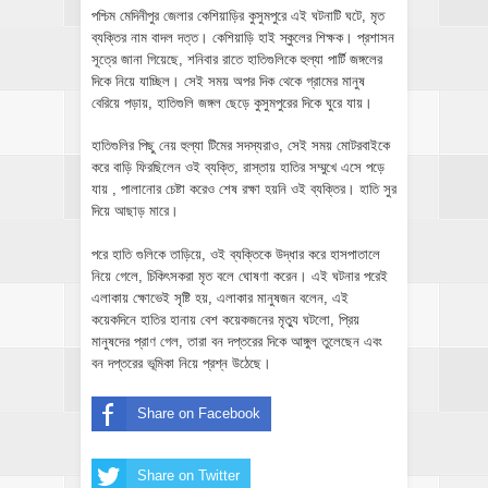
পশ্চিম মেদিনীপুর জেলার কেশিয়াড়ির কুসুমপুরে এই ঘটনাটি ঘটে, মৃত
ব্যক্তির নাম বাদল দত্ত। কেশিয়াড়ি হাই স্কুলের শিক্ষক। প্রশাসন
সূত্রে জানা গিয়েছে, শনিবার রাতে হাতিগুলিকে হুল্যা পার্টি জঙ্গলের
দিকে নিয়ে যাচ্ছিল। সেই সময় অপর দিক থেকে গ্রামের মানুষ
বেরিয়ে পড়ায়, হাতিগুলি জঙ্গল ছেড়ে কুসুমপুরের দিকে ঘুরে যায়।
হাতিগুলির পিছু নেয় হুল্যা টিমের সদস্যরাও, সেই সময় মোটরবাইকে
করে বাড়ি ফিরছিলেন ওই ব্যক্তি, রাস্তায় হাতির সম্মুখে এসে পড়ে
যায় , পালানোর চেষ্টা করেও শেষ রক্ষা হয়নি ওই ব্যক্তির। হাতি সুর
দিয়ে আছাড় মারে।
পরে হাতি গুলিকে তাড়িয়ে, ওই ব্যক্তিকে উদ্ধার করে হাসপাতালে
নিয়ে গেলে, চিকিৎসকরা মৃত বলে ঘোষণা করেন। এই ঘটনার পরেই
এলাকায় ক্ষোভেই সৃষ্টি হয়, এলাকার মানুষজন বলেন, এই
কয়েকদিনে হাতির হানায় বেশ কয়েকজনের মৃত্যু ঘটলো, প্রিয়
মানুষদের প্রাণ গেল, তারা বন দপ্তরের দিকে আঙ্গুল তুলেছেন এবং
বন দপ্তরের ভূমিকা নিয়ে প্রশ্ন উঠেছে।
Share on Facebook
Share on Twitter