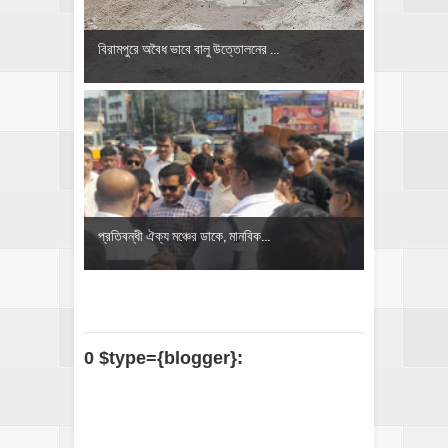
বিরামপুরে অবৈধ ভাবে বালু উত্তোলনের ...
প্রতিবন্ধী ঐক্য মঞ্চের ডাকে, মানবিক...
0 $type={blogger}: