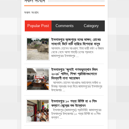
সকল সংবাদ
Popular Post
Comments
Category
ইসলামপুরে ব্রহ্মপুত্র নদের ভাঙ্গন; চোখের
সামনেই ভিটে মাটি হারিয়ে দিশেহারা মানুষ
আলমাস হোসেন আওয়াল: টানা ভারী বর্ষণ ও উজান
থেকে নেমে আসা পাহাড়ি ঢলের প্রভাবে
জামালপুরের ইসলামপুর ...
‎ইসলামপুরে ‘জুলাই গণঅভ্যুত্থান দিবস
২০২৬’ পালিত, শিক্ষা প্রতিষ্ঠানগুলোতে
দিনব্যাপী নানা আয়োজন
‎​আলমাস হোসেন আওয়ালঃ‎ ‎​যথাযোগ্য মর্যাদা ও
বিনম্র শ্রদ্ধার মধ্য দিয়ে জামালপুরের ইসলামপুর
উপজেলার ...
ইসলামপুরে ১০ শয্যা বিশিষ্ট মা ও শিশু
কল্যাণ কেন্দ্রের শুভ উদ্বোধন
ইসলামপুর (জামালপুর) প্রতিনিধি: জামালপুরের
ইসলামপুর উপজেলায় ১০ শয্যা বিশিষ্ট মা ও শিশু
কল্যাণ ...