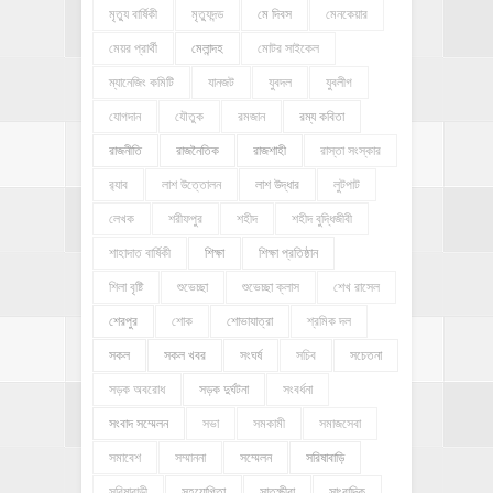
মৃত্যু বার্ষিকী
মৃত্যুদন্ড
মে দিবস
মেনকেয়ার
মেয়র প্রার্থী
মেলান্দহ
মোটর সাইকেল
ম্যানেজিং কমিটি
যানজট
যুবদল
যুবলীগ
যোগদান
যৌতুক
রমজান
রম্য কবিতা
রাজনীতি
রাজনৈতিক
রাজশাহী
রাস্তা সংস্কার
র‍্যাব
লাশ উত্তোলন
লাশ উদ্ধার
লুটপাট
লেখক
শরীফপুর
শহীদ
শহীদ বুদ্ধিজীবী
শাহাদাত বার্ষিকী
শিক্ষা
শিক্ষা প্রতিষ্ঠান
শিলা বৃষ্টি
শুভেচ্ছা
শুভেচ্ছা ক্লাস
শেখ রাসেল
শেরপুর
শোক
শোভাযাত্রা
শ্রমিক দল
সকল
সকল খবর
সংঘর্ষ
সচিব
সচেতনা
সড়ক অবরোধ
সড়ক দুর্ঘটনা
সংবর্ধনা
সংবাদ সম্মেলন
সভা
সমকামী
সমাজসেবা
সমাবেশ
সম্মাননা
সম্মেলন
সরিষাবাড়ি
সরিষাবাড়ী
সহযোগিতা
সাতক্ষীরা
সাংবাদিক