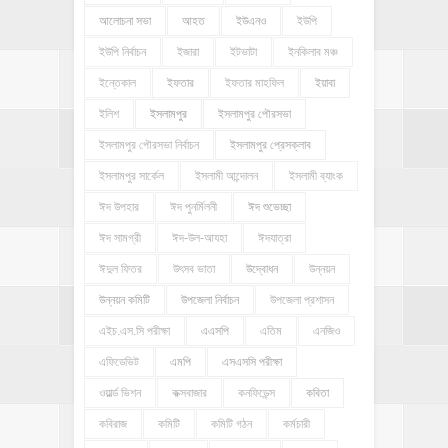
আলোচনা সভা
আহত
ইউএনও
ইউপি
ইউপি নির্বাচন
ইজারা
ইটভাটা
ইনকিলাব মঞ্চ
ইন্তেকাল
ইফতার
ইফতার মাহফিল
ইয়াবা
ইলিশ
ইসলামপুর
ইসলামপুর পৌরসভা
ইসলামপুর পৌরসভা নির্বাচন
ইসলামপুর প্রেসক্লাব
ইসলামপুর সার্কেল
ইসলামী আন্দোলন
ইসলামী ব্যাংক
ঈদ উপহার
ঈদ পুনর্মিলনী
ঈদ শুভেচ্ছা
ঈদ সামগ্রী
ঈদ-উল-আযহা
ঈদযাত্রা
ঈদুল ফিতর
উৎসব ভাতা
উদ্বোধন
উন্নয়ন
উন্নয়ন কমিটি
উপজেলা নির্বাচন
উপজেলা প্রশাসন
এইচ.এস.সি পরীক্ষা
এএসপি
এতিম
এনজিও
এফিডেভিট
এমপি
এসএসসি পরীক্ষা
ওয়ার্ল্ড ভিশন
কক্সবাজার
কনফিডেন্স
কবিতা
কবিরাজ
কমিটি
কমিটি গঠন
কর্মচারী