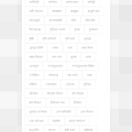
কর্মবিরতি
কর্মশালা
কর্মসংস্থান
কর্মসূচি
কর্মী সমাবেশ
কলকাতা
কারাদন্ড
কারেন্ট জাল
কালেরকন্ঠ
কালোবাজারি
কাঁসা
কাঁসা শিল্প
কিশোরগঞ্জ
কৃত্রিম সংকট
কৃষক
কৃষকদল
কৃষি
কৃষি কর্মকর্তা
কৃষি কার্ড
কেন্দুয়া
কেন্দুয়া ইউপি
ক্ষোভ
খনন
খাদ্য দিবস
খাদ্য বিতরণ
খাল খনন
খুলনা
খেলা
খেলাধূলা
গণঅভ্যুত্থান
গণঅভ্যুত্থান মিছিল
গণমিছিল
গাইবান্ধা
গাছ কর্তন
গাজা
গুনীজন
গোরস্থান
গ্রেনেড
ঘূর্ণিঝড়
চট্টগ্রাম
চট্টগ্রাম বিভাগ
চাল উদ্ধার
চাল বিতরণ
চিকিৎসা সেবা
চিনিকল
চুড়ান্ত মনোনয়ন
চেক জালিয়াতি
চেক বিতরণ
চোর আতঙ্ক
ছড়ারস
ছাত্র সমাবেশ
ছাত্রলীগ
জনপথ
জমি দখল
জরিমানা