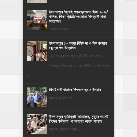
‎ইসলামপুরে ‘জুলাই গণঅভ্যুত্থান দিবস ২০২৬’
পালিত, শিক্ষা প্রতিষ্ঠানগুলোতে দিনব্যাপী নানা
আয়োজন
‎​আলমাস হোসেন ...
ইসলামপুরে ১০ শয্যা বিশিষ্ট মা ও শিশু কল্যাণ
কেন্দ্রের শুভ উদ্বোধন
ইসলামপুর (জামালপুর) প্রতিনিধি: জামালপুরের
ইসলামপুর উপজেলায় ১০ শয্যা বিশিষ্ট মা ও শিশু কল্যাণ
...
ঝিনাইগাতী থানাকে পিকআপ ভ্যান উপহার
মোঃ আরিফুল ইসলাম ...
‎ইসলামপুরে ব্যতিক্রমী আয়োজন, মৃত্যুর আগেই
নিজের ‘চল্লিশা’ খাওয়ালেন আব্দুস সালাম
আলমাস হোসেন আওয়ালঃ ...