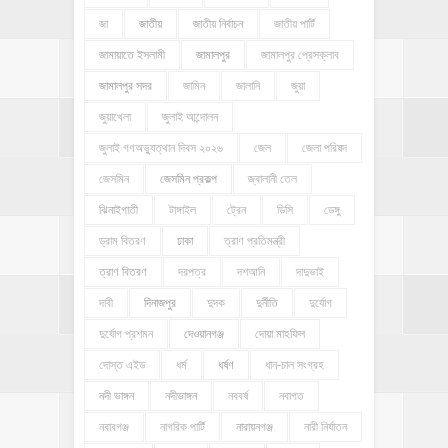
জা
জাতীয়
জাতীয় নির্বাচন
জাতীয় পার্টি
জামায়াতে ইসলামী
জামালপুর
জামালপুর প্রেসক্লাব
জামালপুর সদর
জামিন
জালানি
জুয়া
জুয়াখেলা
জুলাই আন্দোলন
জুলাই গণঅভ্যুত্থান দিবস ২০২৬
জেল
জেলা পরিষদ
জেসমিন
জেসমিন প্রকল্প
জ্বালানী তেল
ঝিনাইগাতী
টাঙ্গাইল
ট্রেন
ডিসি
ডেঙ্গু
ড্রাম বিতরণ
ঢাকা
ত্রাণ প্রতিমন্ত্রী
ত্রাণ বিতরণ
দরপত্র
দশআনি
দাদুভাই
দাবী
দিনাজপুর
দুদক
দুর্নীতি
দুর্যোগ
দুর্যোগ প্রশমন
দেওয়ানগঞ্জ
দোয়া মাহফিল
দোস্ত এইড
ধর্ম
ধর্ষণ
ধান-চাল সংগ্রহ
নদী ভাঙ্গন
নদীভাঙ্গন
নববর্ষ
নবাগত
নবাবগঞ্জ
নাগরিক পার্টি
নারায়নগঞ্জ
নারী নির্যাতন