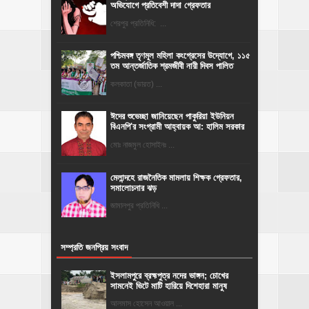
অভিযোগে প্রতিবেশী দাদা গ্রেফতার
শেরপুর প্রতিনিধি: ...
পশ্চিমবঙ্গ তৃণমূল মহিলা কংগ্রেসের উদ্যোগে, ১১৫
তম আন্তর্জাতিক শ্রমজীবী নারী দিবস পালিত
কলকাতা (ভারত) ...
ঈদের শুভেচ্ছা জানিয়েছেন পাকুরিয়া ইউনিয়ন
বিএনপি'র সংগ্রামী আহ্বায়ক আ: হালিম সরকার
মোঃ নাজমুল হোসাইনঃ ...
মেলান্দহে রাজনৈতিক মামলায় শিক্ষক গ্রেফতার,
সমালোচনার ঝড়
জামালপুর প্রতিনিধি ...
সম্প্রতি জনপ্রিয় সংবাদ
ইসলামপুরে ব্রহ্মপুত্র নদের ভাঙ্গন; চোখের
সামনেই ভিটে মাটি হারিয়ে দিশেহারা মানুষ
আলমাস হোসেন আওয়াল ...