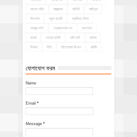
সাবেক সচিব
সারাদেশ
সালিশী
সাহিত্য
সিলগালা
স্কুল ছাত্রী
স্বাধীনতা দিবস
স্বাস্থ্য দর্পণ
স্বেচ্ছাসেবক দল
স্মরণসভা
হত্যা
হত্যার হুমকি
হাদি ভাই
হামলা
হিজড়া
হিলি
হুইলচেয়ার বিতরণ
হুমকি
যোগাযোগ ফরম
Name
Email
*
Message
*