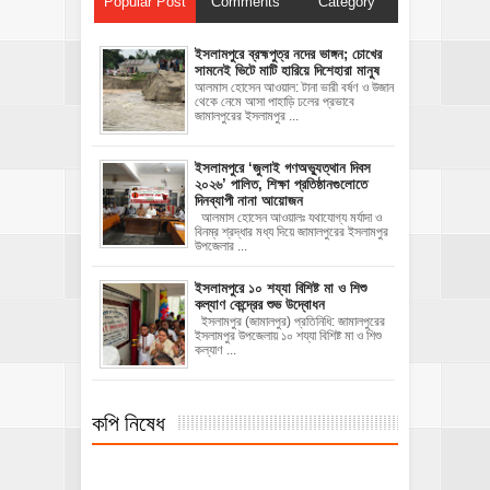
Popular Post
Comments
Category
ইসলামপুরে ব্রহ্মপুত্র নদের ভাঙ্গন; চোখের
সামনেই ভিটে মাটি হারিয়ে দিশেহারা মানুষ
আলমাস হোসেন আওয়াল: টানা ভারী বর্ষণ ও উজান
থেকে নেমে আসা পাহাড়ি ঢলের প্রভাবে
জামালপুরের ইসলামপুর ...
‎ইসলামপুরে ‘জুলাই গণঅভ্যুত্থান দিবস
২০২৬’ পালিত, শিক্ষা প্রতিষ্ঠানগুলোতে
দিনব্যাপী নানা আয়োজন
‎​আলমাস হোসেন আওয়ালঃ‎ ‎​যথাযোগ্য মর্যাদা ও
বিনম্র শ্রদ্ধার মধ্য দিয়ে জামালপুরের ইসলামপুর
উপজেলার ...
ইসলামপুরে ১০ শয্যা বিশিষ্ট মা ও শিশু
কল্যাণ কেন্দ্রের শুভ উদ্বোধন
ইসলামপুর (জামালপুর) প্রতিনিধি: জামালপুরের
ইসলামপুর উপজেলায় ১০ শয্যা বিশিষ্ট মা ও শিশু
কল্যাণ ...
কপি নিষেধ