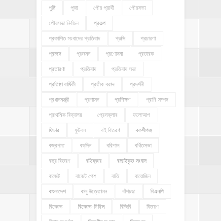
পুষ্টি
পূজা
পৌর প্রার্থী
পৌরসভা
পৌরসভা নির্বাচন
প্রকল্প
প্রকাশিত সংবাদের প্রতিবাদ
প্রক্সি
প্রচারণা
প্রচ্ছদ
প্রজনন
প্রণোদনা
প্রতারক
প্রতারণা
প্রতিবাদ
প্রতিবাদ সভা
প্রতিষ্ঠা বার্ষিকী
প্রতীক বরাদ্দ
প্রদর্শনী
প্রধানমন্ত্রী
প্রশাসন
প্রশিক্ষণ
প্রাণি সম্পদ
প্রাথমিক বিদ্যালয়
প্রেসক্লাব
ফলোআপ
ফিচার
ফুটবল
বই বিতরণ
বকশীগঞ্জ
বজ্রপাত
বড়দিন
বরিশাল
বর্ধিতসভা
বস্ত্র বিতরণ
বহিষ্কার
বাছাইকৃত সংবাদ
বাজেট
বাজেট পেশ
বাতি
বায়োজিন
বাংলাদেশ
বালু উত্তোলন
বাঁশচড়া
বিএনপি
বিক্ষোভ
বিক্ষোভ-মিছিল
বিজিবি
বিতরণ