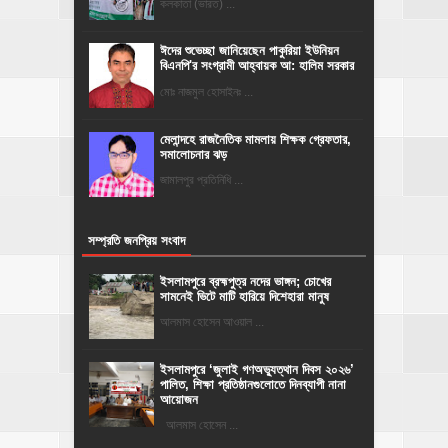
কলকাতা (ভারত) ...
ঈদের শুভেচ্ছা জানিয়েছেন পাকুরিয়া ইউনিয়ন
বিএনপি'র সংগ্রামী আহ্বায়ক আ: হালিম সরকার
মোঃ নাজমুল হোসাইনঃ ...
মেলান্দহে রাজনৈতিক মামলায় শিক্ষক গ্রেফতার,
সমালোচনার ঝড়
জামালপুর প্রতিনিধি ...
সম্প্রতি জনপ্রিয় সংবাদ
ইসলামপুরে ব্রহ্মপুত্র নদের ভাঙ্গন; চোখের
সামনেই ভিটে মাটি হারিয়ে দিশেহারা মানুষ
আলমাস হোসেন আওয়াল ...
‎ইসলামপুরে ‘জুলাই গণঅভ্যুত্থান দিবস ২০২৬’
পালিত, শিক্ষা প্রতিষ্ঠানগুলোতে দিনব্যাপী নানা
আয়োজন
‎​আলমাস হোসেন ...