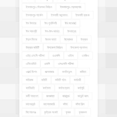
ইসলামপুর পৌরসভা নির্বাচন
ইসলামপুর প্রেসক্লাব
ইসলামপুর সার্কেল
ইসলামী আন্দোলন
ইসলামী ব্যাংক
ঈদ উপহার
ঈদ পুনর্মিলনী
ঈদ শুভেচ্ছা
ঈদ সামগ্রী
ঈদ-উল-আযহা
ঈদযাত্রা
ঈদুল ফিতর
উৎসব ভাতা
উদ্বোধন
উন্নয়ন
উন্নয়ন কমিটি
উপজেলা নির্বাচন
উপজেলা প্রশাসন
এইচ.এস.সি পরীক্ষা
এএসপি
এতিম
এনজিও
এফিডেভিট
এমপি
এসএসসি পরীক্ষা
ওয়ার্ল্ড ভিশন
কক্সবাজার
কনফিডেন্স
কবিতা
কবিরাজ
কমিটি
কমিটি গঠন
কর্মচারী
কর্মবিরতি
কর্মশালা
কর্মসংস্থান
কর্মসূচি
কর্মী সমাবেশ
কলকাতা
কারাদন্ড
কারেন্ট জাল
কালেরকন্ঠ
কালোবাজারি
কাঁসা
কাঁসা শিল্প
কিশোরগঞ্জ
কৃত্রিম সংকট
কৃষক
কৃষকদল