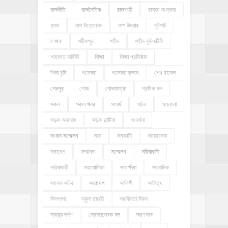
রাজনীতি
রাজনৈতিক
রাজশাহী
রাস্তা সংস্কার
র‍্যাব
লাশ উত্তোলন
লাশ উদ্ধার
লুটপাট
লেখক
শরীফপুর
শহীদ
শহীদ বুদ্ধিজীবী
শাহাদাত বার্ষিকী
শিক্ষা
শিক্ষা প্রতিষ্ঠান
শিলা বৃষ্টি
শুভেচ্ছা
শুভেচ্ছা ক্লাস
শেখ রাসেল
শেরপুর
শোক
শোভাযাত্রা
শ্রমিক দল
সকল
সকল খবর
সংঘর্ষ
সচিব
সচেতনা
সড়ক অবরোধ
সড়ক দুর্ঘটনা
সংবর্ধনা
সংবাদ সম্মেলন
সভা
সমকামী
সমাজসেবা
সমাবেশ
সম্মাননা
সম্মেলন
সরিষাবাড়ি
সরিষাবাড়ী
সহযোগিতা
সাতক্ষীরা
সাংবাদিক
সাবেক সচিব
সারাদেশ
সালিশী
সাহিত্য
সিলগালা
স্কুল ছাত্রী
স্বাধীনতা দিবস
স্বাস্থ্য দর্পণ
স্বেচ্ছাসেবক দল
স্মরণসভা