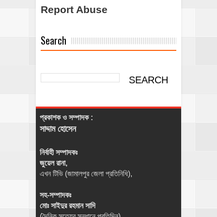
Report Abuse
Search
প্রকাশক ও সম্পাদক :
সাদ্দাম হোসেন
নির্বাহী সম্পাদকঃ
জুয়েল রানা,
এখন টিভি (জামালপুর জেলা প্রতিনিধি),
সহ-সম্পাদকঃ
মোঃ সাইদুর রহমান সাদি
(দৈনিক সত্যের সন্ধানে প্রতিদিন),