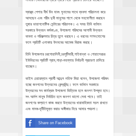
স্বাস্থ্য পেশায় দীর্ঘ দিন যাবৎ সুনামের সাথে ব্যবসা পরিচালনা করে
আসছেন এবং গরীব দুখী মানুষের পাশে থেকে সহযোগীতা করছেন
তুষার ডায়াগনোষ্টিক সেন্টারের পরিচালক। এ সময় তিনি বর্তমান
সরকারে উন্নয়ন কর্মকাণ্ড, উপজেলা পরিষদের আগামী উন্নয়ন
ভাবনা ও পরিকল্পনার চিত্র তুলে ধরছেন। এ ধরনের গণসংযোগের
ফলে প্রতিটি এলাকায় উৎসবের আমেজ বিরাজ করছে।
তিনি উপজেলার চরগোয়ালিনী,চরপুটিমারী,গাইবান্ধা ও গোয়ালেরচর
ইউনিয়নের প্রতিটি গ্রাম,পাড়া-মহল্লায় নির্বাচনী প্রচারণা চালিয়ে
যাচ্ছেন।
ভাইস চেয়ারম্যান প্রার্থী আব্দুল লতিফ মিয়া বলেন, উপজেলা পরিষদ
হচ্ছে জনগনের উন্নয়নের কেন্দ্রবিন্দু। ফলে বর্তমান সরকারে
উন্নয়নের সব কার্যক্রম উপজেলা ভিত্তিক হলে জনগণ উপকৃত হবে।
সৎ আর্দশ মানুষ নির্বাচিত হলে জনগণ ভালো সেবা পাবে। তাই
জনগণের কল্যাণে কাজ করতে উন্নয়নের ধারাবাহিকতা সচল রাখতে
এবং মাদক-দূর্নীতিমুক্ত করার অঙ্গীকার নিয়ে আমার পথচলা।
Share on Facebook