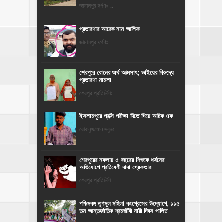
জামালপুর দর্পণঃ ...
প্রতারণার আরেক নাম আলিফ
জামালপুর দর্পণঃ ...
শেরপুরে বোনের অর্থ আত্মসাৎ; ভাইয়ের বিরুদ্ধে
প্রতারণা মামলা
শেরপুর প্রতিনিধিঃ ...
ইসলামপুরে প্রক্সি পরীক্ষা দিতে গিয়ে আটক এক
রোকনুজ্জামান সবুজঃ ...
শেরপুরের নকলায় ৫ বছরের শিশুকে ধর্ষনের
অভিযোগে প্রতিবেশী দাদা গ্রেফতার
শেরপুর প্রতিনিধি: ...
পশ্চিমবঙ্গ তৃণমূল মহিলা কংগ্রেসের উদ্যোগে, ১১৫
তম আন্তর্জাতিক শ্রমজীবী নারী দিবস পালিত