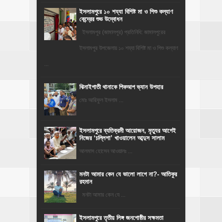
ইসলামপুরে ১০ শয্যা বিশিষ্ট মা ও শিশু কল্যাণ
কেন্দ্রের শুভ উদ্বোধন
ইসলামপুর (জামালপুর) প্রতিনিধি: জামালপুরের
ইসলামপুর উপজেলায় ১০ শয্যা বিশিষ্ট মা ও শিশু কল্যাণ
...
ঝিনাইগাতী থানাকে পিকআপ ভ্যান উপহার
মোঃ আরিফুল ইসলাম ...
‎ইসলামপুরে ব্যতিক্রমী আয়োজন, মৃত্যুর আগেই
নিজের ‘চল্লিশা’ খাওয়ালেন আব্দুস সালাম
আলমাস হোসেন আওয়ালঃ ...
মনটা আমার কেন যে ভালো লাগে না?- আতিকুর
রহমান
মনটা আমার কেন যে ...
ইসলামপুরে তৃতীয় লিঙ্গ জনগোষ্ঠীর সক্ষমতা