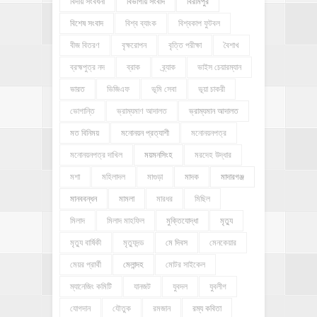
বিদায় সংবর্ধনা
বিভাগীয় সংবাদ
বিরামপুর
বিশেষ সংবাদ
বিশ্ব ব্যাংক
বিশ্বকাপ ফুটবল
বীজ বিতরণ
বৃক্ষরোপন
বৃত্তি পরীক্ষা
বৈশাখ
ব্রহ্মপুত্র নদ
ব্রাক
ব্র্যাক
ভাইস চেয়ারম্যান
ভারত
ভিজিএফ
ভূমি সেবা
ভূয়া চাকরী
ভোগান্তি
ভ্রাম্যমাণ আদালত
ভ্রাম্যমান আদালত
মত বিনিময়
মনোনয়ন প্রত্যাশী
মনোনয়নপত্র
মনোনয়নপত্র দাখিল
ময়মনসিংহ
মরদেহ উদ্ধার
মশা
মহিলাদল
মাগুড়া
মাদক
মাদারগঞ্জ
মানববন্ধন
মামলা
মারধর
মিছিল
মিলাদ
মিলাদ মাহফিল
মুক্তিযোদ্ধা
মৃত্যু
মৃত্যু বার্ষিকী
মৃত্যুদন্ড
মে দিবস
মেনকেয়ার
মেয়র প্রার্থী
মেলান্দহ
মোটর সাইকেল
ম্যানেজিং কমিটি
যানজট
যুবদল
যুবলীগ
যোগদান
যৌতুক
রমজান
রম্য কবিতা