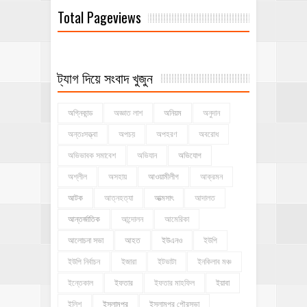
Total Pageviews
ট্যাগ দিয়ে সংবাদ খুজুন
অগ্নিকান্ড
অজ্ঞাত লাশ
অনিয়ম
অনুদান
অন্তঃসত্ত্বা
অপচয়
অপহরণ
অবরোধ
অভিভাবক সমাবেশ
অভিযান
অভিযোগ
অশ্লীল
অসহায়
আওয়ামীলীগ
আক্রমন
আটক
আত্নহত্যা
আত্মসাৎ
আদালত
আন্তর্জাতিক
আন্দোলন
আমেরিকা
আলোচনা সভা
আহত
ইউএনও
ইউপি
ইউপি নির্বাচন
ইজারা
ইটভাটা
ইনকিলাব মঞ্চ
ইন্তেকাল
ইফতার
ইফতার মাহফিল
ইয়াবা
ইলিশ
ইসলামপুর
ইসলামপুর পৌরসভা