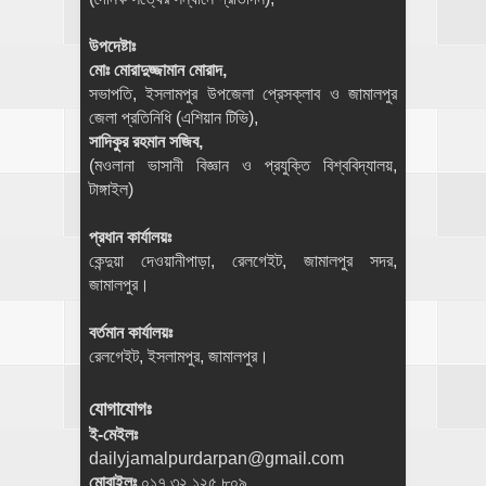
উপদেষ্টাঃ
মোঃ মোরাদুজ্জামান মোরাদ,
সভাপতি, ইসলামপুর উপজেলা প্রেসক্লাব ও জামালপুর
জেলা প্রতিনিধি (এশিয়ান টিভি),
সাদিকুর রহমান সজিব,
(মওলানা ভাসানী বিজ্ঞান ও প্রযুক্তি বিশ্ববিদ্যালয়,
টাঙ্গাইল)
প্রধান কার্যালয়ঃ
কেন্দুয়া দেওয়ানীপাড়া, রেলগেইট, জামালপুর সদর,
জামালপুর।
বর্তমান কার্যালয়ঃ
রেলগেইট, ইসলামপুর, জামালপুর।
যোগাযোগঃ
ই-মেইলঃ
dailyjamalpurdarpan@gmail.com
মোবাইলঃ
০১৭ ৩২ ১২৫ ৮০৯