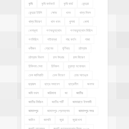
কৃষি
কৃষি কর্মকর্তা
কৃষি কার্ড
কেন্দুয়া
কেন্দুয়া ইউপি
ক্ষোভ
খনন
খাদ্য দিবস
খাদ্য বিতরণ
খাল খনন
খুলনা
খেলা
খেলাধূলা
গণঅভ্যুত্থান
গণঅভ্যুত্থান মিছিল
গণমিছিল
গাইবান্ধা
গাছ কর্তন
গাজা
গুনীজন
গ্রেনেড
ঘূর্ণিঝড়
চট্টগ্রাম
চট্টগ্রাম বিভাগ
চাল উদ্ধার
চাল বিতরণ
চিকিৎসা সেবা
চিনিকল
চুড়ান্ত মনোনয়ন
চেক জালিয়াতি
চেক বিতরণ
চোর আতঙ্ক
ছড়ারস
ছাত্র সমাবেশ
ছাত্রলীগ
জনপথ
জমি দখল
জরিমানা
জা
জাতীয়
জাতীয় নির্বাচন
জাতীয় পার্টি
জামায়াতে ইসলামী
জামালপুর
জামালপুর প্রেসক্লাব
জামালপুর সদর
জামিন
জালানি
জুয়া
জুয়াখেলা
জুলাই আন্দোলন
জুলাই গণঅভ্যুত্থান দিবস ২০২৬