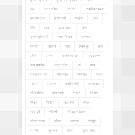
জেল
জেলা পরিষদ
জেসমিন
জেসমিন প্রকল্প
জ্বালানী তেল
ঝিনাইগাতী
টাঙ্গাইল
ট্রেন
ডিসি
ডেঙ্গু
ড্রাম বিতরণ
ঢাকা
ত্রাণ প্রতিমন্ত্রী
ত্রাণ বিতরণ
দরপত্র
দশআনি
দাদুভাই
দাবী
দিনাজপুর
দুদক
দুর্নীতি
দুর্যোগ
দুর্যোগ প্রশমন
দেওয়ানগঞ্জ
দোয়া মাহফিল
দোস্ত এইড
ধর্ম
ধর্ষণ
ধান-চাল সংগ্রহ
নদী ভাঙ্গন
নদীভাঙ্গন
নববর্ষ
নবাগত
নবাবগঞ্জ
নাগরিক পার্টি
নারায়নগঞ্জ
নারী নির্যাতন
নালিতাবাড়ী
নি'হ'ত
নিখোঁজ
নির্বাচন
নির্যাতন
নিষেধাজ্ঞা
নিহত
নৌকাডুবি
পরিদর্শন
পরিবার পরিকল্পনা
পরিবেশ দিবস
পরীক্ষা
পলাতক
পানিবন্দি
পিআইও
পুরস্কার
পুলিশ
পুলিশ সুপার