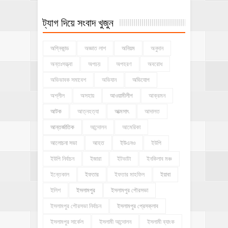
ট্যাগ দিয়ে সংবাদ খুজুন
অগ্নিকান্ড
অজ্ঞাত লাশ
অনিয়ম
অনুদান
অন্তঃসত্ত্বা
অপচয়
অপহরণ
অবরোধ
অভিভাবক সমাবেশ
অভিযান
অভিযোগ
অশ্লীল
অসহায়
আওয়ামীলীগ
আক্রমন
আটক
আত্নহত্যা
আত্মসাৎ
আদালত
আন্তর্জাতিক
আন্দোলন
আমেরিকা
আলোচনা সভা
আহত
ইউএনও
ইউপি
ইউপি নির্বাচন
ইজারা
ইটভাটা
ইনকিলাব মঞ্চ
ইন্তেকাল
ইফতার
ইফতার মাহফিল
ইয়াবা
ইলিশ
ইসলামপুর
ইসলামপুর পৌরসভা
ইসলামপুর পৌরসভা নির্বাচন
ইসলামপুর প্রেসক্লাব
ইসলামপুর সার্কেল
ইসলামী আন্দোলন
ইসলামী ব্যাংক