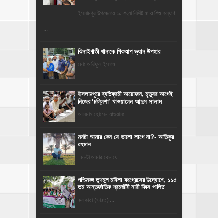
ইসলামপুর উপজেলায় ১০ শয্যা বিশিষ্ট মা ও শিশু কল্যাণ
...
ঝিনাইগাতী থানাকে পিকআপ ভ্যান উপহার
মোঃ আরিফুল ইসলাম ...
‎ইসলামপুরে ব্যতিক্রমী আয়োজন, মৃত্যুর আগেই
নিজের ‘চল্লিশা’ খাওয়ালেন আব্দুস সালাম
আলমাস হোসেন আওয়ালঃ ...
মনটা আমার কেন যে ভালো লাগে না?- আতিকুর
রহমান
মনটা আমার কেন যে ...
পশ্চিমবঙ্গ তৃণমূল মহিলা কংগ্রেসের উদ্যোগে, ১১৫
তম আন্তর্জাতিক শ্রমজীবী নারী দিবস পালিত
কলকাতা (ভারত) ...