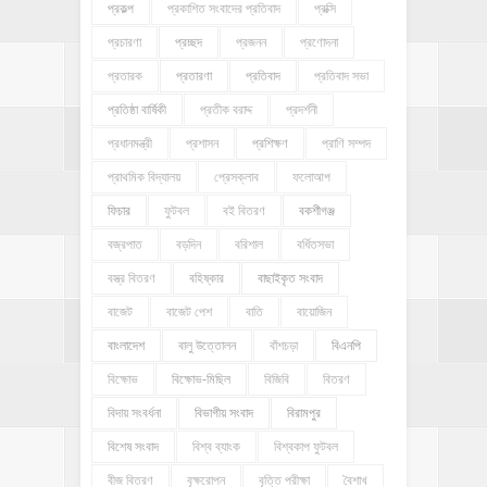
প্রকল্প
প্রকাশিত সংবাদের প্রতিবাদ
প্রক্সি
প্রচারণা
প্রচ্ছদ
প্রজনন
প্রণোদনা
প্রতারক
প্রতারণা
প্রতিবাদ
প্রতিবাদ সভা
প্রতিষ্ঠা বার্ষিকী
প্রতীক বরাদ্দ
প্রদর্শনী
প্রধানমন্ত্রী
প্রশাসন
প্রশিক্ষণ
প্রাণি সম্পদ
প্রাথমিক বিদ্যালয়
প্রেসক্লাব
ফলোআপ
ফিচার
ফুটবল
বই বিতরণ
বকশীগঞ্জ
বজ্রপাত
বড়দিন
বরিশাল
বর্ধিতসভা
বস্ত্র বিতরণ
বহিষ্কার
বাছাইকৃত সংবাদ
বাজেট
বাজেট পেশ
বাতি
বায়োজিন
বাংলাদেশ
বালু উত্তোলন
বাঁশচড়া
বিএনপি
বিক্ষোভ
বিক্ষোভ-মিছিল
বিজিবি
বিতরণ
বিদায় সংবর্ধনা
বিভাগীয় সংবাদ
বিরামপুর
বিশেষ সংবাদ
বিশ্ব ব্যাংক
বিশ্বকাপ ফুটবল
বীজ বিতরণ
বৃক্ষরোপন
বৃত্তি পরীক্ষা
বৈশাখ