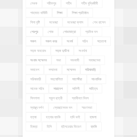
লেখক
শরীফপুর
শহীদ
শহীদ বুদ্ধিজীবী
শাহাদাত বার্ষিকী
শিক্ষা
শিক্ষা প্রতিষ্ঠান
শিলা বৃষ্টি
শুভেচ্ছা
শুভেচ্ছা ক্লাস
শেখ রাসেল
শেরপুর
শোক
শোভাযাত্রা
শ্রমিক দল
সকল
সকল খবর
সংঘর্ষ
সচিব
সচেতনা
সড়ক অবরোধ
সড়ক দুর্ঘটনা
সংবর্ধনা
সংবাদ সম্মেলন
সভা
সমকামী
সমাজসেবা
সমাবেশ
সম্মাননা
সম্মেলন
সরিষাবাড়ি
সরিষাবাড়ী
সহযোগিতা
সাতক্ষীরা
সাংবাদিক
সাবেক সচিব
সারাদেশ
সালিশী
সাহিত্য
সিলগালা
স্কুল ছাত্রী
স্বাধীনতা দিবস
স্বাস্থ্য দর্পণ
স্বেচ্ছাসেবক দল
স্মরণসভা
হত্যা
হত্যার হুমকি
হাদি ভাই
হামলা
হিজড়া
হিলি
হুইলচেয়ার বিতরণ
হুমকি