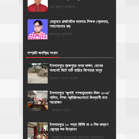
মোঃ নাজমুল হোসাইনঃ ...
মেলান্দহে রাজনৈতিক মামলায় শিক্ষক গ্রেফতার,
সমালোচনার ঝড়
জামালপুর প্রতিনিধি ...
সম্প্রতি জনপ্রিয় সংবাদ
ইসলামপুরে ব্রহ্মপুত্র নদের ভাঙ্গন; চোখের
সামনেই ভিটে মাটি হারিয়ে দিশেহারা মানুষ
আলমাস হোসেন আওয়াল ...
‎ইসলামপুরে ‘জুলাই গণঅভ্যুত্থান দিবস ২০২৬’
পালিত, শিক্ষা প্রতিষ্ঠানগুলোতে দিনব্যাপী নানা
আয়োজন
‎​আলমাস হোসেন ...
ইসলামপুরে ১০ শয্যা বিশিষ্ট মা ও শিশু কল্যাণ
কেন্দ্রের শুভ উদ্বোধন
ইসলামপুর (জামালপুর) প্রতিনিধি: জামালপুরের