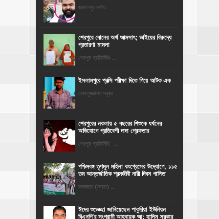
জামালপুর দর্পণঃ ...
শেরপুরে বোনের অর্থ আত্মসাৎ; ভাইয়ের বিরুদ্ধে
প্রতারণা মামলা
শেরপুর প্রতিনিধিঃ ...
ইসলামপুরে প্রক্সি পরীক্ষা দিতে গিয়ে আটক এক
রোকনুজ্জামান সবুজঃ ...
শেরপুরের নকলায় ৫ বছরের শিশুকে ধর্ষনের
অভিযোগে প্রতিবেশী দাদা গ্রেফতার
শেরপুর প্রতিনিধি: ...
পশ্চিমবঙ্গ তৃণমূল মহিলা কংগ্রেসের উদ্যোগে, ১১৫
তম আন্তর্জাতিক শ্রমজীবী নারী দিবস পালিত
কলকাতা (ভারত) ...
ঈদের শুভেচ্ছা জানিয়েছেন পাকুরিয়া ইউনিয়ন
বিএনপি'র সংগ্রামী আহ্বায়ক আ: হালিম সরকার