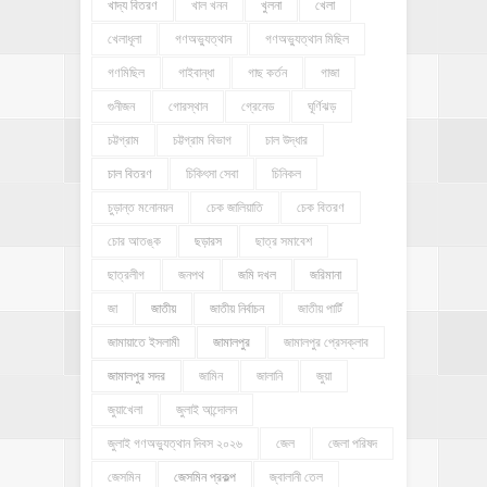
খাদ্য বিতরণ
খাল খনন
খুলনা
খেলা
খেলাধূলা
গণঅভ্যুত্থান
গণঅভ্যুত্থান মিছিল
গণমিছিল
গাইবান্ধা
গাছ কর্তন
গাজা
গুনীজন
গোরস্থান
গ্রেনেড
ঘূর্ণিঝড়
চট্টগ্রাম
চট্টগ্রাম বিভাগ
চাল উদ্ধার
চাল বিতরণ
চিকিৎসা সেবা
চিনিকল
চুড়ান্ত মনোনয়ন
চেক জালিয়াতি
চেক বিতরণ
চোর আতঙ্ক
ছড়ারস
ছাত্র সমাবেশ
ছাত্রলীগ
জনপথ
জমি দখল
জরিমানা
জা
জাতীয়
জাতীয় নির্বাচন
জাতীয় পার্টি
জামায়াতে ইসলামী
জামালপুর
জামালপুর প্রেসক্লাব
জামালপুর সদর
জামিন
জালানি
জুয়া
জুয়াখেলা
জুলাই আন্দোলন
জুলাই গণঅভ্যুত্থান দিবস ২০২৬
জেল
জেলা পরিষদ
জেসমিন
জেসমিন প্রকল্প
জ্বালানী তেল