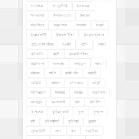
ঈদ উপহার
ঈদ পুনর্মিলনী
ঈদ শুভেচ্ছা
ঈদ সামগ্রী
ঈদ-উল-আযহা
ঈদযাত্রা
ঈদুল ফিতর
উৎসব ভাতা
উদ্বোধন
উন্নয়ন
উন্নয়ন কমিটি
উপজেলা নির্বাচন
উপজেলা প্রশাসন
এইচ.এস.সি পরীক্ষা
এএসপি
এতিম
এনজিও
এফিডেভিট
এমপি
এসএসসি পরীক্ষা
ওয়ার্ল্ড ভিশন
কক্সবাজার
কনফিডেন্স
কবিতা
কবিরাজ
কমিটি
কমিটি গঠন
কর্মচারী
কর্মবিরতি
কর্মশালা
কর্মসংস্থান
কর্মসূচি
কর্মী সমাবেশ
কলকাতা
কারাদন্ড
কারেন্ট জাল
কালেরকন্ঠ
কালোবাজারি
কাঁসা
কাঁসা শিল্প
কিশোরগঞ্জ
কৃত্রিম সংকট
কৃষক
কৃষকদল
কৃষি
কৃষি কর্মকর্তা
কৃষি কার্ড
কেন্দুয়া
কেন্দুয়া ইউপি
ক্ষোভ
খনন
খাদ্য দিবস