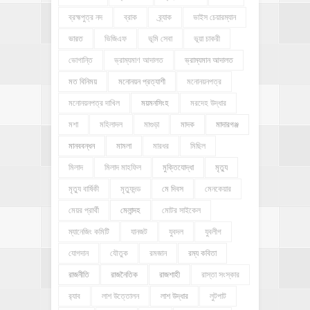
ব্রহ্মপুত্র নদ
ব্রাক
ব্র্যাক
ভাইস চেয়ারম্যান
ভারত
ভিজিএফ
ভূমি সেবা
ভূয়া চাকরী
ভোগান্তি
ভ্রাম্যমাণ আদালত
ভ্রাম্যমান আদালত
মত বিনিময়
মনোনয়ন প্রত্যাশী
মনোনয়নপত্র
মনোনয়নপত্র দাখিল
ময়মনসিংহ
মরদেহ উদ্ধার
মশা
মহিলাদল
মাগুড়া
মাদক
মাদারগঞ্জ
মানববন্ধন
মামলা
মারধর
মিছিল
মিলাদ
মিলাদ মাহফিল
মুক্তিযোদ্ধা
মৃত্যু
মৃত্যু বার্ষিকী
মৃত্যুদন্ড
মে দিবস
মেনকেয়ার
মেয়র প্রার্থী
মেলান্দহ
মোটর সাইকেল
ম্যানেজিং কমিটি
যানজট
যুবদল
যুবলীগ
যোগদান
যৌতুক
রমজান
রম্য কবিতা
রাজনীতি
রাজনৈতিক
রাজশাহী
রাস্তা সংস্কার
র‍্যাব
লাশ উত্তোলন
লাশ উদ্ধার
লুটপাট