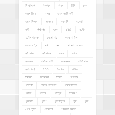
ঝিনাইগাতী
টাঙ্গাইল
ট্রেন
ডিসি
ডেঙ্গু
ড্রাম বিতরণ
ঢাকা
ত্রাণ প্রতিমন্ত্রী
ত্রাণ বিতরণ
দরপত্র
দশআনি
দাদুভাই
দাবী
দিনাজপুর
দুদক
দুর্নীতি
দুর্যোগ
দুর্যোগ প্রশমন
দেওয়ানগঞ্জ
দোয়া মাহফিল
দোস্ত এইড
ধর্ম
ধর্ষণ
ধান-চাল সংগ্রহ
নদী ভাঙ্গন
নদীভাঙ্গন
নববর্ষ
নবাগত
নবাবগঞ্জ
নাগরিক পার্টি
নারায়নগঞ্জ
নারী নির্যাতন
নালিতাবাড়ী
নি'হ'ত
নিখোঁজ
নির্বাচন
নির্যাতন
নিষেধাজ্ঞা
নিহত
নৌকাডুবি
পরিদর্শন
পরিবার পরিকল্পনা
পরিবেশ দিবস
পরীক্ষা
পলাতক
পানিবন্দি
পিআইও
পুরস্কার
পুলিশ
পুলিশ সুপার
পুষ্টি
পূজা
পৌর প্রার্থী
পৌরসভা
পৌরসভা নির্বাচন