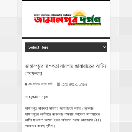
জামালপুরে নাশকতা মামলায় জামায়াতের আমির
গ্রেফতার
মোঃ সাইদুর রহমান সাদী
February 20, 2024
রোকনুজ্জামান সবুজঃ
জামালপুরে নাশকতা মামলায় জামায়াতের আমির গ্রেফতার
জামালপুরের বকশীগঞ্জে নাশকতার মামলায় উপজেলা জামায়াতের
আমির মাওলানা আদেল ইবনে আউয়াল ওরফে আরমানকে (৫৫)
গ্রেফতার করেছে পুলিশ।