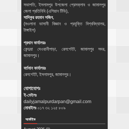
সভাপতি, ইসলামপুর উপজেলা প্রেসক্লাব ও জামালপুর
জেলা প্রতিনিধি (এশিয়ান টিভি),
সাদিকুর রহমান সজিব,
(মওলানা ভাসানী বিজ্ঞান ও প্রযুক্তি বিশ্ববিদ্যালয়,
টাঙ্গাইল)
প্রধান কার্যালয়ঃ
কেন্দুয়া দেওয়ানীপাড়া, রেলগেইট, জামালপুর সদর,
জামালপুর।
বর্তমান কার্যালয়ঃ
রেলগেইট, ইসলামপুর, জামালপুর।
যোগাযোগঃ
ই-মেইলঃ
dailyjamalpurdarpan@gmail.com
মোবাইলঃ
০১৭ ৩২ ১২৫ ৮০৯
আর্কাইভ