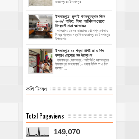
জামালপুরের ইসলামপুর ...
‎ইসলামপুরে ‘জুলাই গণঅভ্যুত্থান দিবস
২০২৬’ পালিত, শিক্ষা প্রতিষ্ঠানগুলোতে
দিনব্যাপী নানা আয়োজন
‎​আলমাস হোসেন আওয়ালঃ‎ ‎​যথাযোগ্য মর্যাদা ও
বিনম্র শ্রদ্ধার মধ্য দিয়ে জামালপুরের ইসলামপুর
উপজেলার ...
ইসলামপুরে ১০ শয্যা বিশিষ্ট মা ও শিশু
কল্যাণ কেন্দ্রের শুভ উদ্বোধন
ইসলামপুর (জামালপুর) প্রতিনিধি: জামালপুরের
ইসলামপুর উপজেলায় ১০ শয্যা বিশিষ্ট মা ও শিশু
কল্যাণ ...
কপি নিষেধ
Total Pageviews
149,070