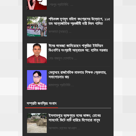
শেরপুর প্রতিনিধি: ...
পশ্চিমবঙ্গ তৃণমূল মহিলা কংগ্রেসের উদ্যোগে, ১১৫
তম আন্তর্জাতিক শ্রমজীবী নারী দিবস পালিত
কলকাতা (ভারত) ...
ঈদের শুভেচ্ছা জানিয়েছেন পাকুরিয়া ইউনিয়ন
বিএনপি'র সংগ্রামী আহ্বায়ক আ: হালিম সরকার
মোঃ নাজমুল হোসাইনঃ ...
মেলান্দহে রাজনৈতিক মামলায় শিক্ষক গ্রেফতার,
সমালোচনার ঝড়
জামালপুর প্রতিনিধি ...
সম্প্রতি জনপ্রিয় সংবাদ
ইসলামপুরে ব্রহ্মপুত্র নদের ভাঙ্গন; চোখের
সামনেই ভিটে মাটি হারিয়ে দিশেহারা মানুষ
আলমাস হোসেন আওয়াল ...