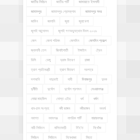
জাতীয় নির্বাচন
জাতীয় পার্টি
জামায়াতে ইসলামী
জামালপুর
জামালপুর প্রেসক্লাব
জামালপুর সদর
জামিন
জালানি
জুয়া
জুয়াখেলা
জুলাই আন্দোলন
জুলাই গণঅভ্যুত্থান দিবস ২০২৬
জেল
জেলা পরিষদ
জেসমিন
জেসমিন প্রকল্প
জ্বালানী তেল
ঝিনাইগাতী
টাঙ্গাইল
ট্রেন
ডিসি
ডেঙ্গু
ড্রাম বিতরণ
ঢাকা
ত্রাণ প্রতিমন্ত্রী
ত্রাণ বিতরণ
দরপত্র
দশআনি
দাদুভাই
দাবী
দিনাজপুর
দুদক
দুর্নীতি
দুর্যোগ
দুর্যোগ প্রশমন
দেওয়ানগঞ্জ
দোয়া মাহফিল
দোস্ত এইড
ধর্ম
ধর্ষণ
ধান-চাল সংগ্রহ
নদী ভাঙ্গন
নদীভাঙ্গন
নববর্ষ
নবাগত
নবাবগঞ্জ
নাগরিক পার্টি
নারায়নগঞ্জ
নারী নির্যাতন
নালিতাবাড়ী
নি'হ'ত
নিখোঁজ
নির্বাচন
নির্যাতন
নিষেধাজ্ঞা
নিহত