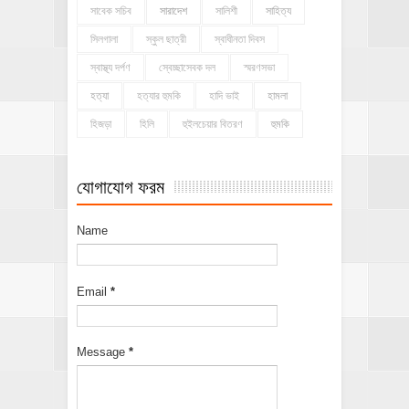
সাবেক সচিব
সারাদেশ
সালিশী
সাহিত্য
সিলগালা
স্কুল ছাত্রী
স্বাধীনতা দিবস
স্বাস্থ্য দর্পণ
স্বেচ্ছাসেবক দল
স্মরণসভা
হত্যা
হত্যার হুমকি
হাদি ভাই
হামলা
হিজড়া
হিলি
হুইলচেয়ার বিতরণ
হুমকি
যোগাযোগ ফরম
Name
Email
*
Message
*