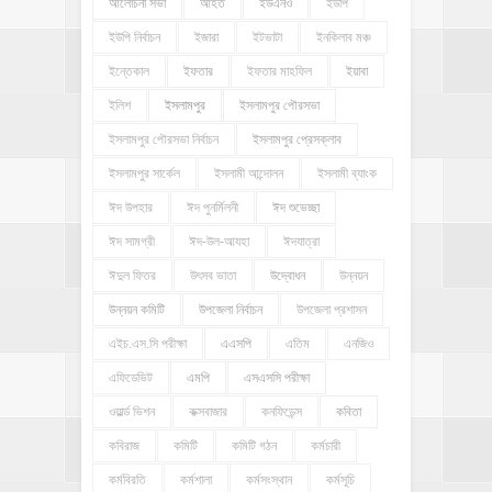
আলোচনা সভা
আহত
ইউএনও
ইউপি
ইউপি নির্বাচন
ইজারা
ইটভাটা
ইনকিলাব মঞ্চ
ইন্তেকাল
ইফতার
ইফতার মাহফিল
ইয়াবা
ইলিশ
ইসলামপুর
ইসলামপুর পৌরসভা
ইসলামপুর পৌরসভা নির্বাচন
ইসলামপুর প্রেসক্লাব
ইসলামপুর সার্কেল
ইসলামী আন্দোলন
ইসলামী ব্যাংক
ঈদ উপহার
ঈদ পুনর্মিলনী
ঈদ শুভেচ্ছা
ঈদ সামগ্রী
ঈদ-উল-আযহা
ঈদযাত্রা
ঈদুল ফিতর
উৎসব ভাতা
উদ্বোধন
উন্নয়ন
উন্নয়ন কমিটি
উপজেলা নির্বাচন
উপজেলা প্রশাসন
এইচ.এস.সি পরীক্ষা
এএসপি
এতিম
এনজিও
এফিডেভিট
এমপি
এসএসসি পরীক্ষা
ওয়ার্ল্ড ভিশন
কক্সবাজার
কনফিডেন্স
কবিতা
কবিরাজ
কমিটি
কমিটি গঠন
কর্মচারী
কর্মবিরতি
কর্মশালা
কর্মসংস্থান
কর্মসূচি