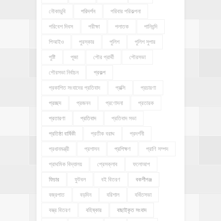
নৌকাডুবি
পরিদর্শন
পরিবার পরিকল্পনা
পরিবেশ দিবস
পরীক্ষা
পলাতক
পানিবন্দি
পিআইও
পুরস্কার
পুলিশ
পুলিশ সুপার
পুষ্টি
পূজা
পৌর প্রার্থী
পৌরসভা
পৌরসভা নির্বাচন
প্রকল্প
প্রকাশিত সংবাদের প্রতিবাদ
প্রক্সি
প্রচারণা
প্রচ্ছদ
প্রজনন
প্রণোদনা
প্রতারক
প্রতারণা
প্রতিবাদ
প্রতিবাদ সভা
প্রতিষ্ঠা বার্ষিকী
প্রতীক বরাদ্দ
প্রদর্শনী
প্রধানমন্ত্রী
প্রশাসন
প্রশিক্ষণ
প্রাণি সম্পদ
প্রাথমিক বিদ্যালয়
প্রেসক্লাব
ফলোআপ
ফিচার
ফুটবল
বই বিতরণ
বকশীগঞ্জ
বজ্রপাত
বড়দিন
বরিশাল
বর্ধিতসভা
বস্ত্র বিতরণ
বহিষ্কার
বাছাইকৃত সংবাদ