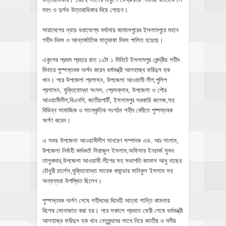
মহৎ ও দুর্লভ উত্তরাধিকার দিয়ে গেছেন।
সারাদেশের ন্যায় যথাযোগ্য মর্যাদায় জামালপুরের ইসলামপুরে মহান
শহীদ দিবস ও আন্তর্জাতিক মাতৃভাষা দিবস পালিত হয়েছে।
একুশের প্রথম প্রহরে রাত ১২টা ১ মিনিটে ইসলামপুর কেন্দ্রীয় শহীদ
মিনারে পুস্পস্তবক অর্পন করেন ধর্মমন্ত্রী আলহাজ্ব ফরিদুল হক
খান। পরে উপজেলা প্রশাসন, উপজেলা আওয়ামী লীগ,পুলিশ
প্রশাসন, মুক্তিযোদ্ধা সংসদ, প্রেসক্লাব, উপজেলা ও পৌর
আওয়ামীলীগ,বিএনপি, জাতীয়পার্টি, ইসলামপুর সরকারি কলেজ,সহ
বিভিন্ন সামাজিক ও সাংস্কৃতিক সংগঠন শহীদ বেদীতে পুষ্পস্তবক
অর্পণ করেন।
এ সময় উপজেলা আওয়ামীলীগ সাধারণ সম্পাদক এড. আঃ সালাম,
উপজেলা নির্বাহী কর্মকর্তা সিরাজুল ইসলাম,অফিসার ইনচার্জ সুমন
তালুকদার,উপজেলা আওয়ামী লীগের সহ সভাপতি জামাল আবু নাছের
চৌধুরী চার্লেস,মুক্তিযোদ্ধা সাবেক কমান্ডার মানিকুল ইসলাম সহ
অন্যন্যরা উপস্থিত ছিলেন।
পুস্পস্তবক অর্পণ শেষে শহীদদের বিদেহী আত্বা শান্তি কামনায়
বিশেষ মোনাজাত করা হয়। পরে সকালে প্রভাত ফেরী শেষে ধর্মমন্ত্রী
আলহাজ্ব ফরিদুল হক খান নেতৃবৃন্দদের সাখে নিয়ে জাতীয় ও দলীয়