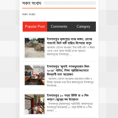
সকল সংবাদ
সকল সংবাদ
Popular Post
Comments
Category
ইসলামপুরে ব্রহ্মপুত্র নদের ভাঙ্গন; চোখের
সামনেই ভিটে মাটি হারিয়ে দিশেহারা মানুষ
আলমাস হোসেন আওয়াল: টানা ভারী বর্ষণ ও উজান
থেকে নেমে আসা পাহাড়ি ঢলের প্রভাবে
জামালপুরের ইসলামপুর ...
‎ইসলামপুরে ‘জুলাই গণঅভ্যুত্থান দিবস
২০২৬’ পালিত, শিক্ষা প্রতিষ্ঠানগুলোতে
দিনব্যাপী নানা আয়োজন
‎​আলমাস হোসেন আওয়ালঃ‎ ‎​যথাযোগ্য মর্যাদা ও
বিনম্র শ্রদ্ধার মধ্য দিয়ে জামালপুরের ইসলামপুর
উপজেলার ...
ইসলামপুরে ১০ শয্যা বিশিষ্ট মা ও শিশু
কল্যাণ কেন্দ্রের শুভ উদ্বোধন
ইসলামপুর (জামালপুর) প্রতিনিধি: জামালপুরের
ইসলামপুর উপজেলায় ১০ শয্যা বিশিষ্ট মা ও শিশু
কল্যাণ ...