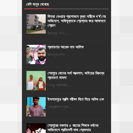
বেশি মানুষ দেখেছে
ফিতরা দেওয়ার প্রলোভনে বৃদ্ধা নারীকে ধ'র্ষ'ণের
অভিযোগ, অভিযুক্তকে গ্রেপ্তার করে আদালতে
প্রেরণ
জামালপুর দর্পণঃ ...
প্রতারণার আরেক নাম আলিফ
জামালপুর দর্পণঃ ...
শেরপুরে বোনের অর্থ আত্মসাৎ; ভাইয়ের বিরুদ্ধে
প্রতারণা মামলা
শেরপুর প্রতিনিধিঃ ...
ইসলামপুরে প্রক্সি পরীক্ষা দিতে গিয়ে আটক এক
রোকনুজ্জামান সবুজঃ ...
শেরপুরের নকলায় ৫ বছরের শিশুকে ধর্ষনের
অভিযোগে প্রতিবেশী দাদা গ্রেফতার