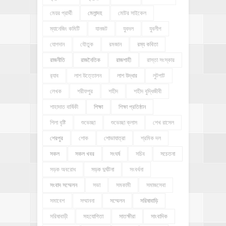
মেয়র প্রার্থী
মেলান্দহ
মোটর সাইকেল
ম্যানেজিং কমিটি
যানজট
যুবদল
যুবলীগ
যোগদান
যৌতুক
রমজান
রম্য কবিতা
রাজনীতি
রাজনৈতিক
রাজশাহী
রাস্তা সংস্কার
র‍্যাব
লাশ উত্তোলন
লাশ উদ্ধার
লুটপাট
লেখক
শরীফপুর
শহীদ
শহীদ বুদ্ধিজীবী
শাহাদাত বার্ষিকী
শিক্ষা
শিক্ষা প্রতিষ্ঠান
শিলা বৃষ্টি
শুভেচ্ছা
শুভেচ্ছা ক্লাস
শেখ রাসেল
শেরপুর
শোক
শোভাযাত্রা
শ্রমিক দল
সকল
সকল খবর
সংঘর্ষ
সচিব
সচেতনা
সড়ক অবরোধ
সড়ক দুর্ঘটনা
সংবর্ধনা
সংবাদ সম্মেলন
সভা
সমকামী
সমাজসেবা
সমাবেশ
সম্মাননা
সম্মেলন
সরিষাবাড়ি
সরিষাবাড়ী
সহযোগিতা
সাতক্ষীরা
সাংবাদিক