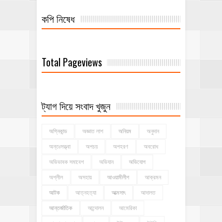
কপি নিষেধ
Total Pageviews
ট্যাগ দিয়ে সংবাদ খুজুন
অগ্নিকান্ড
অজ্ঞাত লাশ
অনিয়ম
অনুদান
অন্তঃসত্ত্বা
অপচয়
অপহরণ
অবরোধ
অভিভাবক সমাবেশ
অভিযান
অভিযোগ
অশ্লীল
অসহায়
আওয়ামীলীগ
আক্রমন
আটক
আত্নহত্যা
আত্মসাৎ
আদালত
আন্তর্জাতিক
আন্দোলন
আমেরিকা