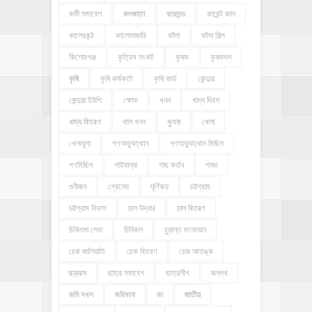
কর্মী সমাবেশ
কলকাতা
কারাদন্ড
কারেন্ট জাল
কালেরকন্ঠ
কালোবাজারি
কাঁসা
কাঁসা শিল্প
কিশোরগঞ্জ
কৃত্রিম সংকট
কৃষক
কৃষকদল
কৃষি
কৃষি কর্মকর্তা
কৃষি কার্ড
কেন্দুয়া
কেন্দুয়া ইউপি
ক্ষোভ
খনন
খাদ্য দিবস
খাদ্য বিতরণ
খাল খনন
খুলনা
খেলা
খেলাধূলা
গণঅভ্যুত্থান
গণঅভ্যুত্থান মিছিল
গণমিছিল
গাইবান্ধা
গাছ কর্তন
গাজা
গুনীজন
গ্রেনেড
ঘূর্ণিঝড়
চট্টগ্রাম
চট্টগ্রাম বিভাগ
চাল উদ্ধার
চাল বিতরণ
চিকিৎসা সেবা
চিনিকল
চুড়ান্ত মনোনয়ন
চেক জালিয়াতি
চেক বিতরণ
চোর আতঙ্ক
ছড়ারস
ছাত্র সমাবেশ
ছাত্রলীগ
জনপথ
জমি দখল
জরিমানা
জা
জাতীয়