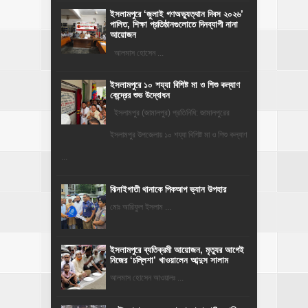
‎ইসলামপুরে ‘জুলাই গণঅভ্যুত্থান দিবস ২০২৬’
পালিত, শিক্ষা প্রতিষ্ঠানগুলোতে দিনব্যাপী নানা
আয়োজন
‎​আলমাস হোসেন ...
ইসলামপুরে ১০ শয্যা বিশিষ্ট মা ও শিশু কল্যাণ
কেন্দ্রের শুভ উদ্বোধন
ইসলামপুর (জামালপুর) প্রতিনিধি: জামালপুরের
ইসলামপুর উপজেলায় ১০ শয্যা বিশিষ্ট মা ও শিশু কল্যাণ
...
ঝিনাইগাতী থানাকে পিকআপ ভ্যান উপহার
মোঃ আরিফুল ইসলাম ...
‎ইসলামপুরে ব্যতিক্রমী আয়োজন, মৃত্যুর আগেই
নিজের ‘চল্লিশা’ খাওয়ালেন আব্দুস সালাম
আলমাস হোসেন আওয়ালঃ ...