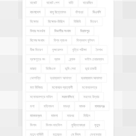
বাজেট
বাজেট পেশ
বাতি
বায়োজিন
বাংলাদেশ
বালু উত্তোলন
বাঁশচড়া
বিএনপি
বিক্ষোভ
বিক্ষোভ-মিছিল
বিজিবি
বিতরণ
বিদায় সংবর্ধনা
বিভাগীয় সংবাদ
বিরামপুর
বিশেষ সংবাদ
বিশ্ব ব্যাংক
বিশ্বকাপ ফুটবল
বীজ বিতরণ
বৃক্ষরোপন
বৃত্তি পরীক্ষা
বৈশাখ
ব্রহ্মপুত্র নদ
ব্রাক
ব্র্যাক
ভাইস চেয়ারম্যান
ভারত
ভিজিএফ
ভূমি সেবা
ভূয়া চাকরী
ভোগান্তি
ভ্রাম্যমাণ আদালত
ভ্রাম্যমান আদালত
মত বিনিময়
মনোনয়ন প্রত্যাশী
মনোনয়নপত্র
মনোনয়নপত্র দাখিল
ময়মনসিংহ
মরদেহ উদ্ধার
মশা
মহিলাদল
মাগুড়া
মাদক
মাদারগঞ্জ
মানববন্ধন
মামলা
মারধর
মিছিল
মিলাদ
মিলাদ মাহফিল
মুক্তিযোদ্ধা
মৃত্যু
মৃত্যু বার্ষিকী
মৃত্যুদন্ড
মে দিবস
মেনকেয়ার