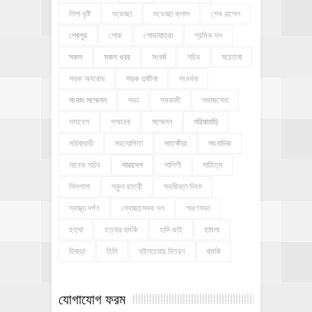
শিলা বৃষ্টি
শুভেচ্ছা
শুভেচ্ছা ক্লাস
শেখ রাসেল
শেরপুর
শোক
শোভাযাত্রা
শ্রমিক দল
সকল
সকল খবর
সংঘর্ষ
সচিব
সচেতনা
সড়ক অবরোধ
সড়ক দুর্ঘটনা
সংবর্ধনা
সংবাদ সম্মেলন
সভা
সমকামী
সমাজসেবা
সমাবেশ
সম্মাননা
সম্মেলন
সরিষাবাড়ি
সরিষাবাড়ী
সহযোগিতা
সাতক্ষীরা
সাংবাদিক
সাবেক সচিব
সারাদেশ
সালিশী
সাহিত্য
সিলগালা
স্কুল ছাত্রী
স্বাধীনতা দিবস
স্বাস্থ্য দর্পণ
স্বেচ্ছাসেবক দল
স্মরণসভা
হত্যা
হত্যার হুমকি
হাদি ভাই
হামলা
হিজড়া
হিলি
হুইলচেয়ার বিতরণ
হুমকি
যোগাযোগ ফরম