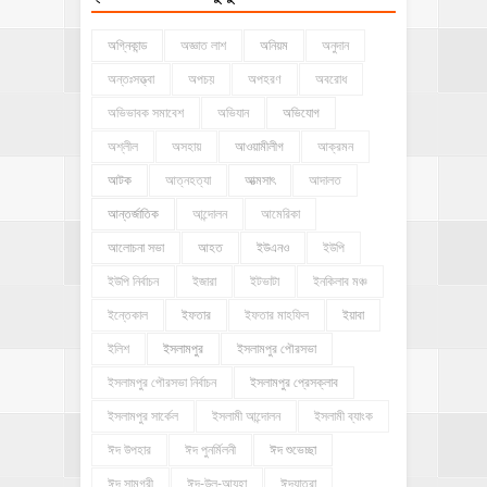
অগ্নিকান্ড
অজ্ঞাত লাশ
অনিয়ম
অনুদান
অন্তঃসত্ত্বা
অপচয়
অপহরণ
অবরোধ
অভিভাবক সমাবেশ
অভিযান
অভিযোগ
অশ্লীল
অসহায়
আওয়ামীলীগ
আক্রমন
আটক
আত্নহত্যা
আত্মসাৎ
আদালত
আন্তর্জাতিক
আন্দোলন
আমেরিকা
আলোচনা সভা
আহত
ইউএনও
ইউপি
ইউপি নির্বাচন
ইজারা
ইটভাটা
ইনকিলাব মঞ্চ
ইন্তেকাল
ইফতার
ইফতার মাহফিল
ইয়াবা
ইলিশ
ইসলামপুর
ইসলামপুর পৌরসভা
ইসলামপুর পৌরসভা নির্বাচন
ইসলামপুর প্রেসক্লাব
ইসলামপুর সার্কেল
ইসলামী আন্দোলন
ইসলামী ব্যাংক
ঈদ উপহার
ঈদ পুনর্মিলনী
ঈদ শুভেচ্ছা
ঈদ সামগ্রী
ঈদ-উল-আযহা
ঈদযাত্রা