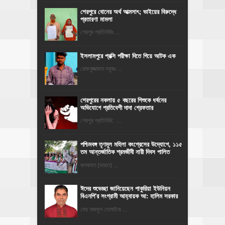
শেরপুরে বোনের অর্থ আত্মসাৎ; ভাইয়ের বিরুদ্ধে
প্রতারণা মামলা
শেরপুর প্রতিনিধিঃ ...
ইসলামপুরে প্রক্সি পরীক্ষা দিতে গিয়ে আটক এক
রোকনুজ্জামান সবুজঃ ...
শেরপুরের নকলায় ৫ বছরের শিশুকে ধর্ষনের
অভিযোগে প্রতিবেশী দাদা গ্রেফতার
শেরপুর প্রতিনিধি: ...
পশ্চিমবঙ্গ তৃণমূল মহিলা কংগ্রেসের উদ্যোগে, ১১৫
তম আন্তর্জাতিক শ্রমজীবী নারী দিবস পালিত
কলকাতা (ভারত) ...
ঈদের শুভেচ্ছা জানিয়েছেন পাকুরিয়া ইউনিয়ন
বিএনপি'র সংগ্রামী আহ্বায়ক আ: হালিম সরকার
মোঃ নাজমুল হোসাইনঃ ...