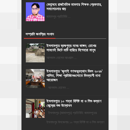
মেলান্দহে রাজনৈতিক মামলায় শিক্ষক গ্রেফতার,
সমালোচনার ঝড়
জামালপুর প্রতিনিধি ...
সম্প্রতি জনপ্রিয় সংবাদ
ইসলামপুরে ব্রহ্মপুত্র নদের ভাঙ্গন; চোখের
সামনেই ভিটে মাটি হারিয়ে দিশেহারা মানুষ
আলমাস হোসেন আওয়াল ...
‎ইসলামপুরে ‘জুলাই গণঅভ্যুত্থান দিবস ২০২৬’
পালিত, শিক্ষা প্রতিষ্ঠানগুলোতে দিনব্যাপী নানা
আয়োজন
‎​আলমাস হোসেন ...
ইসলামপুরে ১০ শয্যা বিশিষ্ট মা ও শিশু কল্যাণ
কেন্দ্রের শুভ উদ্বোধন
ইসলামপুর (জামালপুর) প্রতিনিধি: জামালপুরের
ইসলামপুর উপজেলায় ১০ শয্যা বিশিষ্ট মা ও শিশু কল্যাণ