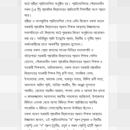
মাঠে ক্রীড়া প্রতিযোগিতা অনুষ্ঠিত হয়। প্রতিযোগিতায় পৌরসভাধীন
সকল (২৪ টি) প্রাথমিক বিদ্যালয়ের প্রতিযোগী শিক্ষার্থীরা অংশ গ্রহন
করে।
ক্রীড়া ও সাংস্কৃতিক প্রতিযোগিতা শেষে এদিন বিকেলে নকলা মডেল
সরকারি প্রাথমিক বিদ্যালয়ের প্রধান শিক্ষক আক্তার উজ্জামানের
সভাপতিত্বে ওই বিদ্যালয় মাঠে পুরষ্কার বিতরণ অনুষ্ঠানের আয়োজন
করা হয়। অতিথিবৃন্দ প্রতি ইভেন্টের প্রথম, দ্বিতীয় ও তৃতীয় স্থান
অর্জনকারীদের হাতে আকর্ষণীয় পুরষ্কার তুলেদেন।
এসময় নকলা প্রেস ক্লাবের সাবেক সিনিয়র সহসভাপতি ও
খইড়াপাড়া সরকারি প্রাথমিক বিদ্যালয়ের প্রধান শিক্ষক সেলিম
হোসেন, পৌরসভাধীন সকল প্রাথমিক বিদ্যালয়ের প্রধান শিক্ষক ও
সহকারী শিক্ষকগন, অভিভাবকগন, নকলা মডেল সরকারি প্রাথমিক
বিদ্যালয়ের সহকারী শিক্ষক শিমু রাণী সাহা, সানজিদা বেগম,
ইসমেতারা বেগম, মমতাজ বেগম, নাজমুন নাহার, উর্মিলা রানী সাহা,
আফসানা আমিন স্মৃতি, তানিয়া পারভীন, দীল আঞ্জুম সুলতানা
পারভীন, রোমেনা পারভীন আজাদ, শাপলা বেগম ও আসমা উল হুসনা
ও কামরুজ্জামান আলালসহ স্থানীয় গন্যমান্য ব্যক্তিবর্গ, উপজেলার
বিভিন্ন এলাকা থেকে আগত বিভিন্ন শিক্ষা প্রতিষ্ঠানের স্থানীয়
সাংবাদিক ও বিভিন্ন পেশাশ্রেণীর জনগন উপস্থিত ছিলেন।
নকলা মডেল সরকারি প্রাথমিক বিদ্যালয়ের প্রধান শিক্ষক আক্তার
উজ্জামান জানান, এই প্রতিযোগিতায় “ক” গ্রুপ (প্রথম ও দ্বিতীয়
শ্রেণি) এবং “খ” গ্রুপ (তৃতীয়, চতুর্থ ও পঞ্চম শ্রেণি) দুইটি গ্রুপে