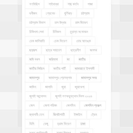
গণমিছিল
গাইবান্ধা
গাছ কর্তন
গাজা
গুনীজন
গ্রেনেড
ঘূর্ণিঝড়
চট্টগ্রাম
চট্টগ্রাম বিভাগ
চাল উদ্ধার
চাল বিতরণ
চিকিৎসা সেবা
চিনিকল
চুড়ান্ত মনোনয়ন
চেক জালিয়াতি
চেক বিতরণ
চোর আতঙ্ক
ছড়ারস
ছাত্র সমাবেশ
ছাত্রলীগ
জনপথ
জমি দখল
জরিমানা
জা
জাতীয়
জাতীয় নির্বাচন
জাতীয় পার্টি
জামায়াতে ইসলামী
জামালপুর
জামালপুর প্রেসক্লাব
জামালপুর সদর
জামিন
জালানি
জুয়া
জুয়াখেলা
জুলাই আন্দোলন
জুলাই গণঅভ্যুত্থান দিবস ২০২৬
জেল
জেলা পরিষদ
জেসমিন
জেসমিন প্রকল্প
জ্বালানী তেল
ঝিনাইগাতী
টাঙ্গাইল
ট্রেন
ডিসি
ডেঙ্গু
ড্রাম বিতরণ
ঢাকা
ত্রাণ প্রতিমন্ত্রী
ত্রাণ বিতরণ
দরপত্র