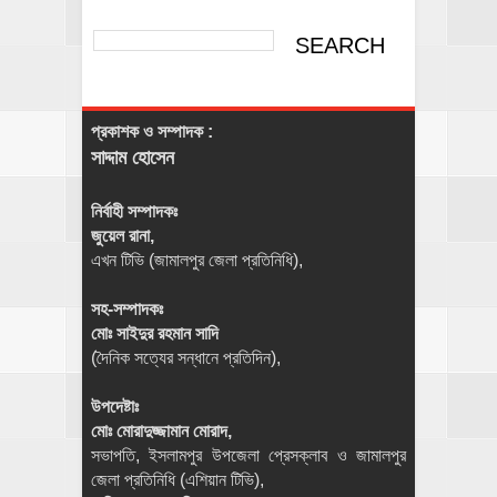
প্রকাশক ও সম্পাদক :
সাদ্দাম হোসেন
নির্বাহী সম্পাদকঃ
জুয়েল রানা,
এখন টিভি (জামালপুর জেলা প্রতিনিধি),
সহ-সম্পাদকঃ
মোঃ সাইদুর রহমান সাদি
(দৈনিক সত্যের সন্ধানে প্রতিদিন),
উপদেষ্টাঃ
মোঃ মোরাদুজ্জামান মোরাদ,
সভাপতি, ইসলামপুর উপজেলা প্রেসক্লাব ও জামালপুর
জেলা প্রতিনিধি (এশিয়ান টিভি),