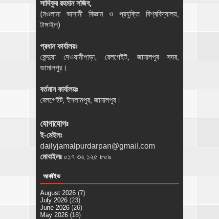
সাদিকুর রহমান সজিব,
(মওলানা ভাসানী বিজ্ঞান ও প্রযুক্তি বিশ্ববিদ্যালয়,
টাঙ্গাইল)
প্রধান কার্যালয়ঃ
কেন্দুয়া দেওয়ানীপাড়া, রেলগেইট, জামালপুর সদর,
জামালপুর।
বর্তমান কার্যালয়ঃ
রেলগেইট, ইসলামপুর, জামালপুর।
যোগাযোগঃ
ই-মেইলঃ
dailyjamalpurdarpan@gmail.com
মোবাইলঃ
০১৭ ৩২ ১২৫ ৮০৯
আর্কাইভ
August 2026
(7)
July 2026
(23)
June 2026
(26)
May 2026
(18)