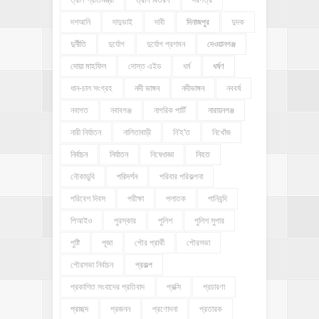
দশআনি
দাদুভাই
দাবী
দিনাজপুর
দুদক
দুর্নীতি
দুর্যোগ
দুর্যোগ প্রশমন
দেওয়ানগঞ্জ
দোয়া মাহফিল
দোস্ত এইড
ধর্ম
ধর্ষণ
ধান-চাল সংগ্রহ
নদী ভাঙ্গন
নদীভাঙ্গন
নববর্ষ
নবাগত
নবাবগঞ্জ
নাগরিক পার্টি
নারায়নগঞ্জ
নারী নির্যাতন
নালিতাবাড়ী
নি'হ'ত
নিখোঁজ
নির্বাচন
নির্যাতন
নিষেধাজ্ঞা
নিহত
নৌকাডুবি
পরিদর্শন
পরিবার পরিকল্পনা
পরিবেশ দিবস
পরীক্ষা
পলাতক
পানিবন্দি
পিআইও
পুরস্কার
পুলিশ
পুলিশ সুপার
পুষ্টি
পূজা
পৌর প্রার্থী
পৌরসভা
পৌরসভা নির্বাচন
প্রকল্প
প্রকাশিত সংবাদের প্রতিবাদ
প্রক্সি
প্রচারণা
প্রচ্ছদ
প্রজনন
প্রণোদনা
প্রতারক