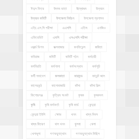
ঈদুল ফিতর
উৎসব ভাতা
উদ্বোধন
উন্নয়ন
উন্নয়ন কমিটি
উপজেলা নির্বাচন
উপজেলা প্রশাসন
এইচ.এস.সি পরীক্ষা
এএসপি
এতিম
এনজিও
এফিডেভিট
এমপি
এসএসসি পরীক্ষা
ওয়ার্ল্ড ভিশন
কক্সবাজার
কনফিডেন্স
কবিতা
কবিরাজ
কমিটি
কমিটি গঠন
কর্মচারী
কর্মবিরতি
কর্মশালা
কর্মসংস্থান
কর্মসূচি
কর্মী সমাবেশ
কলকাতা
কারাদন্ড
কারেন্ট জাল
কালেরকন্ঠ
কালোবাজারি
কাঁসা
কাঁসা শিল্প
কিশোরগঞ্জ
কৃত্রিম সংকট
কৃষক
কৃষকদল
কৃষি
কৃষি কর্মকর্তা
কৃষি কার্ড
কেন্দুয়া
কেন্দুয়া ইউপি
ক্ষোভ
খনন
খাদ্য দিবস
খাদ্য বিতরণ
খাল খনন
খুলনা
খেলা
খেলাধূলা
গণঅভ্যুত্থান
গণঅভ্যুত্থান মিছিল