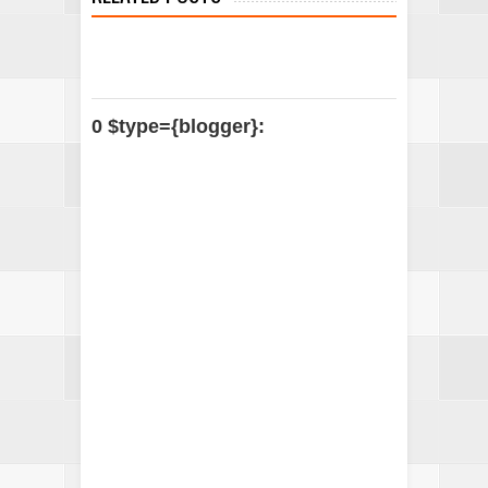
0 $type={blogger}: