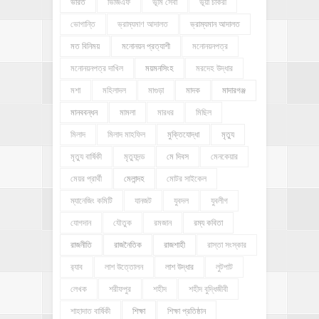
ভারত
ভিজিএফ
ভূমি সেবা
ভূয়া চাকরী
ভোগান্তি
ভ্রাম্যমাণ আদালত
ভ্রাম্যমান আদালত
মত বিনিময়
মনোনয়ন প্রত্যাশী
মনোনয়নপত্র
মনোনয়নপত্র দাখিল
ময়মনসিংহ
মরদেহ উদ্ধার
মশা
মহিলাদল
মাগুড়া
মাদক
মাদারগঞ্জ
মানববন্ধন
মামলা
মারধর
মিছিল
মিলাদ
মিলাদ মাহফিল
মুক্তিযোদ্ধা
মৃত্যু
মৃত্যু বার্ষিকী
মৃত্যুদন্ড
মে দিবস
মেনকেয়ার
মেয়র প্রার্থী
মেলান্দহ
মোটর সাইকেল
ম্যানেজিং কমিটি
যানজট
যুবদল
যুবলীগ
যোগদান
যৌতুক
রমজান
রম্য কবিতা
রাজনীতি
রাজনৈতিক
রাজশাহী
রাস্তা সংস্কার
র‍্যাব
লাশ উত্তোলন
লাশ উদ্ধার
লুটপাট
লেখক
শরীফপুর
শহীদ
শহীদ বুদ্ধিজীবী
শাহাদাত বার্ষিকী
শিক্ষা
শিক্ষা প্রতিষ্ঠান