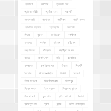
প্রতারণা
প্রতিবাদ
প্রতিবাদ সভা
প্রতিষ্ঠা বার্ষিকী
প্রতীক বরাদ্দ
প্রদর্শনী
প্রধানমন্ত্রী
প্রশাসন
প্রশিক্ষণ
প্রাণি সম্পদ
প্রাথমিক বিদ্যালয়
প্রেসক্লাব
ফলোআপ
ফিচার
ফুটবল
বই বিতরণ
বকশীগঞ্জ
বজ্রপাত
বড়দিন
বরিশাল
বর্ধিতসভা
বস্ত্র বিতরণ
বহিষ্কার
বাছাইকৃত সংবাদ
বাজেট
বাজেট পেশ
বাতি
বায়োজিন
বাংলাদেশ
বালু উত্তোলন
বাঁশচড়া
বিএনপি
বিক্ষোভ
বিক্ষোভ-মিছিল
বিজিবি
বিতরণ
বিদায় সংবর্ধনা
বিভাগীয় সংবাদ
বিরামপুর
বিশেষ সংবাদ
বিশ্ব ব্যাংক
বিশ্বকাপ ফুটবল
বীজ বিতরণ
বৃক্ষরোপন
বৃত্তি পরীক্ষা
বৈশাখ
ব্রহ্মপুত্র নদ
ব্রাক
ব্র্যাক
ভাইস চেয়ারম্যান