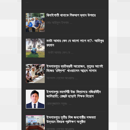
...
ঝিনাইগাতী থানাকে পিকআপ ভ্যান উপহার
মোঃ আরিফুল ইসলাম ...
মনটা আমার কেন যে ভালো লাগে না?- আতিকুর
রহমান
মনটা আমার কেন যে ...
‎ইসলামপুরে ব্যতিক্রমী আয়োজন, মৃত্যুর আগেই
নিজের ‘চল্লিশা’ খাওয়ালেন আব্দুস সালাম
আলমাস হোসেন আওয়ালঃ ...
​ইসলামপুর মহলগিরী উচ্চ বিদ্যালয়ে নজিরবিহীন
জালিয়াতি; রেজাল্ট ছাড়াই শিক্ষক নিয়োগ
রোকনুজ্জামান সবুজঃ ...
ইসলামপুরে তৃতীয় লিঙ্গ জনগোষ্ঠীর সক্ষমতা
উন্নয়ন বিষয়ক প্রশিক্ষণ অনুষ্ঠিত
আলমাছ হোসেন আওয়ালঃ ...