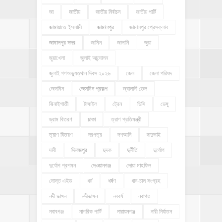
জা
জাতীয়
জাতীয় নির্বাচন
জাতীয় পার্টি
জামায়াতে ইসলামী
জামালপুর
জামালপুর প্রেসক্লাব
জামালপুর সদর
জামিন
জালানি
জুয়া
জুয়াখেলা
জুলাই আন্দোলন
জুলাই গণঅভ্যুত্থান দিবস ২০২৬
জেল
জেলা পরিষদ
জেসমিন
জেসমিন প্রকল্প
জ্বালানী তেল
ঝিনাইগাতী
টাঙ্গাইল
ট্রেন
ডিসি
ডেঙ্গু
ড্রাম বিতরণ
ঢাকা
ত্রাণ প্রতিমন্ত্রী
ত্রাণ বিতরণ
দরপত্র
দশআনি
দাদুভাই
দাবী
দিনাজপুর
দুদক
দুর্নীতি
দুর্যোগ
দুর্যোগ প্রশমন
দেওয়ানগঞ্জ
দোয়া মাহফিল
দোস্ত এইড
ধর্ম
ধর্ষণ
ধান-চাল সংগ্রহ
নদী ভাঙ্গন
নদীভাঙ্গন
নববর্ষ
নবাগত
নবাবগঞ্জ
নাগরিক পার্টি
নারায়নগঞ্জ
নারী নির্যাতন