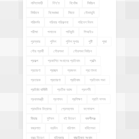
নালিতাবাড়ী
নি'হ'ত
নিখোঁজ
নির্বাচন
নির্যাতন
নিষেধাজ্ঞা
নিহত
নৌকাডুবি
পরিদর্শন
পরিবার পরিকল্পনা
পরিবেশ দিবস
পরীক্ষা
পলাতক
পানিবন্দি
পিআইও
পুরস্কার
পুলিশ
পুলিশ সুপার
পুষ্টি
পূজা
পৌর প্রার্থী
পৌরসভা
পৌরসভা নির্বাচন
প্রকল্প
প্রকাশিত সংবাদের প্রতিবাদ
প্রক্সি
প্রচারণা
প্রচ্ছদ
প্রজনন
প্রণোদনা
প্রতারক
প্রতারণা
প্রতিবাদ
প্রতিবাদ সভা
প্রতিষ্ঠা বার্ষিকী
প্রতীক বরাদ্দ
প্রদর্শনী
প্রধানমন্ত্রী
প্রশাসন
প্রশিক্ষণ
প্রাণি সম্পদ
প্রাথমিক বিদ্যালয়
প্রেসক্লাব
ফলোআপ
ফিচার
ফুটবল
বই বিতরণ
বকশীগঞ্জ
বজ্রপাত
বড়দিন
বরিশাল
বর্ধিতসভা
বস্ত্র বিতরণ
বহিষ্কার
বাছাইকৃত সংবাদ