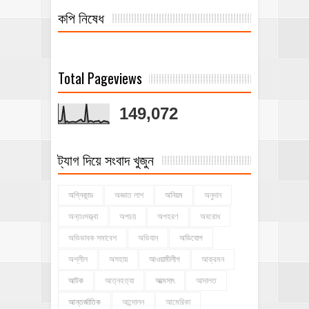
কপি নিষেধ
Total Pageviews
149,072
ট্যাগ দিয়ে সংবাদ খুজুন
অগ্নিকান্ড
অজ্ঞাত লাশ
অনিয়ম
অনুদান
অন্তঃসত্ত্বা
অপচয়
অপহরণ
অবরোধ
অভিভাবক সমাবেশ
অভিযান
অভিযোগ
অশ্লীল
অসহায়
আওয়ামীলীগ
আক্রমন
আটক
আত্নহত্যা
আত্মসাৎ
আদালত
আন্তর্জাতিক
আন্দোলন
আমেরিকা