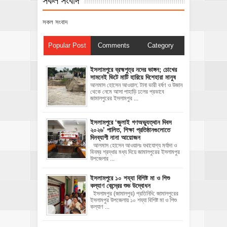
সকল সংবাদ
Popular Post
Comments
Category
ইসলামপুরে ব্রহ্মপুত্র নদের ভাঙ্গন; চোখের
সামনেই ভিটে মাটি হারিয়ে দিশেহারা মানুষ
আলমাস হোসেন আওয়াল: টানা ভারী বর্ষণ ও উজান
থেকে নেমে আসা পাহাড়ি ঢলের প্রভাবে
জামালপুরের ইসলামপুর ...
‎ইসলামপুরে ‘জুলাই গণঅভ্যুত্থান দিবস
২০২৬’ পালিত, শিক্ষা প্রতিষ্ঠানগুলোতে
দিনব্যাপী নানা আয়োজন
‎​আলমাস হোসেন আওয়ালঃ‎ ‎​যথাযোগ্য মর্যাদা ও
বিনম্র শ্রদ্ধার মধ্য দিয়ে জামালপুরের ইসলামপুর
উপজেলার ...
ইসলামপুরে ১০ শয্যা বিশিষ্ট মা ও শিশু
কল্যাণ কেন্দ্রের শুভ উদ্বোধন
ইসলামপুর (জামালপুর) প্রতিনিধি: জামালপুরের
ইসলামপুর উপজেলায় ১০ শয্যা বিশিষ্ট মা ও শিশু
কল্যাণ ...