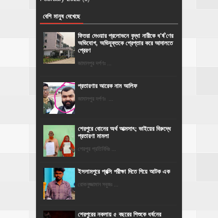
বেশি মানুষ দেখেছে
ফিতরা দেওয়ার প্রলোভনে বৃদ্ধা নারীকে ধ'র্ষ'ণের
অভিযোগ, অভিযুক্তকে গ্রেপ্তার করে আদালতে
প্রেরণ
জামালপুর দর্পণঃ ...
প্রতারণার আরেক নাম আলিফ
জামালপুর দর্পণঃ ...
শেরপুরে বোনের অর্থ আত্মসাৎ; ভাইয়ের বিরুদ্ধে
প্রতারণা মামলা
শেরপুর প্রতিনিধিঃ ...
ইসলামপুরে প্রক্সি পরীক্ষা দিতে গিয়ে আটক এক
রোকনুজ্জামান সবুজঃ ...
শেরপুরের নকলায় ৫ বছরের শিশুকে ধর্ষনের