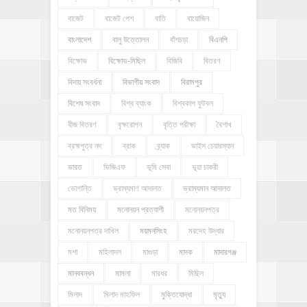
বাজেট
বাজেট পেশ
বাতি
বায়োজিন
বাংলাদেশ
বালু উত্তোলন
বাঁশচড়া
বিএনপি
বিক্ষোভ
বিক্ষোভ-মিছিল
বিজিবি
বিতরণ
বিদায় সংবর্ধনা
বিভাগীয় সংবাদ
বিরামপুর
বিশেষ সংবাদ
বিশ্ব ব্যাংক
বিশ্বকাপ ফুটবল
বীজ বিতরণ
বৃক্ষরোপন
বৃত্তি পরীক্ষা
বৈশাখ
ব্রহ্মপুত্র নদ
ব্রাক
ব্র্যাক
ভাইস চেয়ারম্যান
ভারত
ভিজিএফ
ভূমি সেবা
ভূয়া চাকরী
ভোগান্তি
ভ্রাম্যমাণ আদালত
ভ্রাম্যমান আদালত
মত বিনিময়
মনোনয়ন প্রত্যাশী
মনোনয়নপত্র
মনোনয়নপত্র দাখিল
ময়মনসিংহ
মরদেহ উদ্ধার
মশা
মহিলাদল
মাগুড়া
মাদক
মাদারগঞ্জ
মানববন্ধন
মামলা
মারধর
মিছিল
মিলাদ
মিলাদ মাহফিল
মুক্তিযোদ্ধা
মৃত্যু