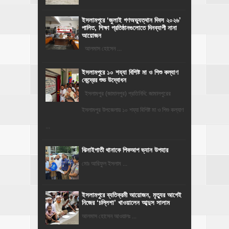
‎ইসলামপুরে ‘জুলাই গণঅভ্যুত্থান দিবস ২০২৬’
পালিত, শিক্ষা প্রতিষ্ঠানগুলোতে দিনব্যাপী নানা
আয়োজন
‎​আলমাস হোসেন ...
ইসলামপুরে ১০ শয্যা বিশিষ্ট মা ও শিশু কল্যাণ
কেন্দ্রের শুভ উদ্বোধন
ইসলামপুর (জামালপুর) প্রতিনিধি: জামালপুরের
ইসলামপুর উপজেলায় ১০ শয্যা বিশিষ্ট মা ও শিশু কল্যাণ
...
ঝিনাইগাতী থানাকে পিকআপ ভ্যান উপহার
মোঃ আরিফুল ইসলাম ...
‎ইসলামপুরে ব্যতিক্রমী আয়োজন, মৃত্যুর আগেই
নিজের ‘চল্লিশা’ খাওয়ালেন আব্দুস সালাম
আলমাস হোসেন আওয়ালঃ ...