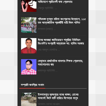
অভিযোগে প্রতিবেশী দাদা গ্রেফতার
শেরপুর প্রতিনিধি: ...
পশ্চিমবঙ্গ তৃণমূল মহিলা কংগ্রেসের উদ্যোগে, ১১৫
তম আন্তর্জাতিক শ্রমজীবী নারী দিবস পালিত
কলকাতা (ভারত) ...
ঈদের শুভেচ্ছা জানিয়েছেন পাকুরিয়া ইউনিয়ন
বিএনপি'র সংগ্রামী আহ্বায়ক আ: হালিম সরকার
মোঃ নাজমুল হোসাইনঃ ...
মেলান্দহে রাজনৈতিক মামলায় শিক্ষক গ্রেফতার,
সমালোচনার ঝড়
জামালপুর প্রতিনিধি ...
সম্প্রতি জনপ্রিয় সংবাদ
ইসলামপুরে ব্রহ্মপুত্র নদের ভাঙ্গন; চোখের
সামনেই ভিটে মাটি হারিয়ে দিশেহারা মানুষ
আলমাস হোসেন আওয়াল ...