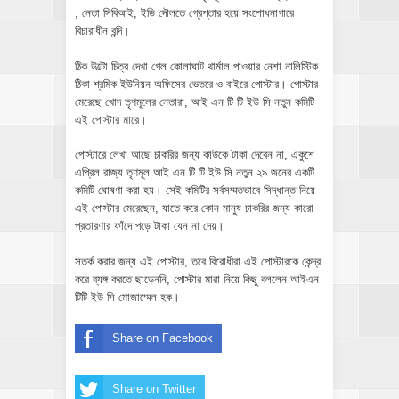
, নেতা সিবিআই, ইডি দৌলতে গ্রেপ্তার হয়ে সংশোধনাগারে
বিচারাধীন বন্দি।
ঠিক উল্টো চিত্র দেখা গেল কোলাঘাট থার্মাল পাওয়ার নেশা নালিস্টিক
ঠিকা শ্রমিক ইউনিয়ন অফিসের ভেতরে ও বাইরে পোস্টার। পোস্টার
মেরেছে খোদ তৃণমূলের নেতারা, আই এন টি টি ইউ সি নতুন কমিটি
এই পোস্টার মারে।
পোস্টারে লেখা আছে চাকরির জন্য কাউকে টাকা দেবেন না, একুশে
এপ্রিল রাজ্য তৃণমূল আই এন টি টি ইউ সি নতুন ২৯ জনের একটি
কমিটি ঘোষণা করা হয়। সেই কমিটির সর্বসম্মতভাবে সিদ্ধান্ত নিয়ে
এই পোস্টার মেরেছেন, যাতে করে কোন মানুষ চাকরির জন্য কারো
প্রতারণার ফাঁদে পড়ে টাকা যেন না দেয়।
সতর্ক করার জন্য এই পোস্টার, তবে বিরোধীরা এই পোস্টারকে কেন্দ্র
করে ব্যঙ্গ করতে ছাড়েননি, পোস্টার মারা নিয়ে কিছু বললেন আইএন
টিটি ইউ সি মোজাম্মেল হক।
Share on Facebook
Share on Twitter