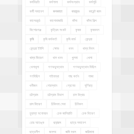
কর্মবিরতি
কর্মশালা
কর্মসংস্থান
কর্মসূচি
কর্মী সমাবেশ
কলকাতা
কারাদন্ড
কারেন্ট জাল
কালেরকন্ঠ
কালোবাজারি
কাঁসা
কাঁসা শিল্প
কিশোরগঞ্জ
কৃত্রিম সংকট
কৃষক
কৃষকদল
কৃষি
কৃষি কর্মকর্তা
কৃষি কার্ড
কেন্দুয়া
কেন্দুয়া ইউপি
ক্ষোভ
খনন
খাদ্য দিবস
খাদ্য বিতরণ
খাল খনন
খুলনা
খেলা
খেলাধূলা
গণঅভ্যুত্থান
গণঅভ্যুত্থান মিছিল
গণমিছিল
গাইবান্ধা
গাছ কর্তন
গাজা
গুনীজন
গোরস্থান
গ্রেনেড
ঘূর্ণিঝড়
চট্টগ্রাম
চট্টগ্রাম বিভাগ
চাল উদ্ধার
চাল বিতরণ
চিকিৎসা সেবা
চিনিকল
চুড়ান্ত মনোনয়ন
চেক জালিয়াতি
চেক বিতরণ
চোর আতঙ্ক
ছড়ারস
ছাত্র সমাবেশ
ছাত্রলীগ
জনপথ
জমি দখল
জরিমানা