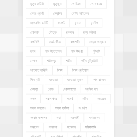
মৃত্যু বার্ষিকী
মৃত্যুদন্ড
মে দিবস
মেনকেয়ার
মেয়র প্রার্থী
মেলান্দহ
মোটর সাইকেল
ম্যানেজিং কমিটি
যানজট
যুবদল
যুবলীগ
যোগদান
যৌতুক
রমজান
রম্য কবিতা
রাজনীতি
রাজনৈতিক
রাজশাহী
রাস্তা সংস্কার
র‍্যাব
লাশ উত্তোলন
লাশ উদ্ধার
লুটপাট
লেখক
শরীফপুর
শহীদ
শহীদ বুদ্ধিজীবী
শাহাদাত বার্ষিকী
শিক্ষা
শিক্ষা প্রতিষ্ঠান
শিলা বৃষ্টি
শুভেচ্ছা
শুভেচ্ছা ক্লাস
শেখ রাসেল
শেরপুর
শোক
শোভাযাত্রা
শ্রমিক দল
সকল
সকল খবর
সংঘর্ষ
সচিব
সচেতনা
সড়ক অবরোধ
সড়ক দুর্ঘটনা
সংবর্ধনা
সংবাদ সম্মেলন
সভা
সমকামী
সমাজসেবা
সমাবেশ
সম্মাননা
সম্মেলন
সরিষাবাড়ি
সরিষাবাড়ী
সহযোগিতা
সাতক্ষীরা
সাংবাদিক