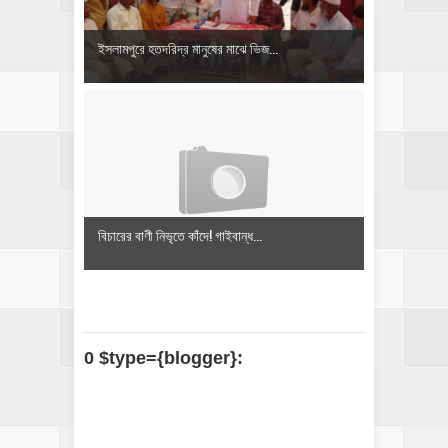
ইসলামপুরে হতদরিদ্র মানুষের মাঝে ভিজ...
বিচারের বাণী নিভৃতে কাঁদে! গাইবান্ধ...
0 $type={blogger}: