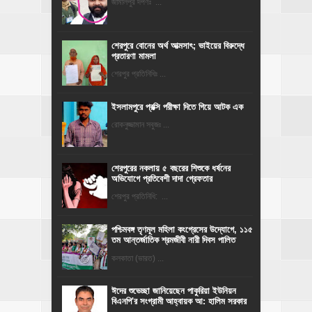
জামালপুর দর্পণঃ ...
শেরপুরে বোনের অর্থ আত্মসাৎ; ভাইয়ের বিরুদ্ধে
প্রতারণা মামলা
শেরপুর প্রতিনিধিঃ ...
ইসলামপুরে প্রক্সি পরীক্ষা দিতে গিয়ে আটক এক
রোকনুজ্জামান সবুজঃ ...
শেরপুরের নকলায় ৫ বছরের শিশুকে ধর্ষনের
অভিযোগে প্রতিবেশী দাদা গ্রেফতার
শেরপুর প্রতিনিধি: ...
পশ্চিমবঙ্গ তৃণমূল মহিলা কংগ্রেসের উদ্যোগে, ১১৫
তম আন্তর্জাতিক শ্রমজীবী নারী দিবস পালিত
কলকাতা (ভারত) ...
ঈদের শুভেচ্ছা জানিয়েছেন পাকুরিয়া ইউনিয়ন
বিএনপি'র সংগ্রামী আহ্বায়ক আ: হালিম সরকার