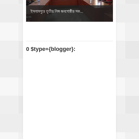
ইসলামপুরে তৃতীয় লিঙ্গ জনগোষ্ঠীর সক...
0 $type={blogger}: