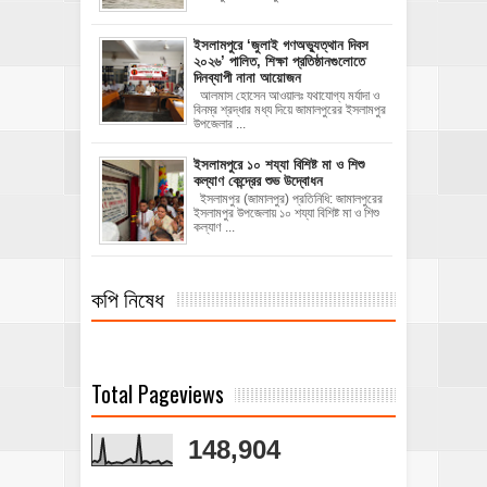
‎ইসলামপুরে ‘জুলাই গণঅভ্যুত্থান দিবস
২০২৬’ পালিত, শিক্ষা প্রতিষ্ঠানগুলোতে
দিনব্যাপী নানা আয়োজন
‎​আলমাস হোসেন আওয়ালঃ‎ ‎​যথাযোগ্য মর্যাদা ও
বিনম্র শ্রদ্ধার মধ্য দিয়ে জামালপুরের ইসলামপুর
উপজেলার ...
ইসলামপুরে ১০ শয্যা বিশিষ্ট মা ও শিশু
কল্যাণ কেন্দ্রের শুভ উদ্বোধন
ইসলামপুর (জামালপুর) প্রতিনিধি: জামালপুরের
ইসলামপুর উপজেলায় ১০ শয্যা বিশিষ্ট মা ও শিশু
কল্যাণ ...
কপি নিষেধ
Total Pageviews
148,904