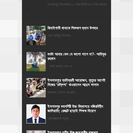
ইসলামপুর উপজেলায় ১০ শয্যা বিশিষ্ট মা ও শিশু কল্যাণ
...
ঝিনাইগাতী থানাকে পিকআপ ভ্যান উপহার
মোঃ আরিফুল ইসলাম ...
মনটা আমার কেন যে ভালো লাগে না?- আতিকুর
রহমান
মনটা আমার কেন যে ...
‎ইসলামপুরে ব্যতিক্রমী আয়োজন, মৃত্যুর আগেই
নিজের ‘চল্লিশা’ খাওয়ালেন আব্দুস সালাম
আলমাস হোসেন আওয়ালঃ ...
​ইসলামপুর মহলগিরী উচ্চ বিদ্যালয়ে নজিরবিহীন
জালিয়াতি; রেজাল্ট ছাড়াই শিক্ষক নিয়োগ
রোকনুজ্জামান সবুজঃ ...
ইসলামপুরে তৃতীয় লিঙ্গ জনগোষ্ঠীর সক্ষমতা