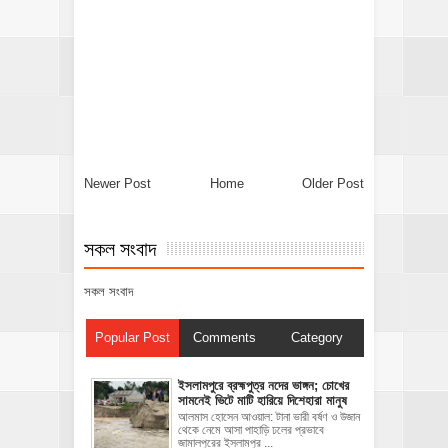
Newer Post
Home
Older Post
সকল সংবাদ
সকল সংবাদ
Popular Post
Comments
Category
ইসলামপুরে ব্রহ্মপুত্র নদের ভাঙ্গন; চোখের
সামনেই ভিটে মাটি হারিয়ে দিশেহারা মানুষ
আলমাস হোসেন আওয়াল: টানা ভারী বর্ষণ ও উজান
থেকে নেমে আসা পাহাড়ি ঢলের প্রভাবে
জামালপুরের ইসলামপুর ...