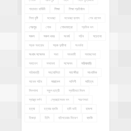
শাহাদাত বার্ষিকী
শিক্ষা
শিক্ষা প্রতিষ্ঠান
শিলা বৃষ্টি
শুভেচ্ছা
শুভেচ্ছা ক্লাস
শেখ রাসেল
শেরপুর
শোক
শোভাযাত্রা
শ্রমিক দল
সকল
সকল খবর
সংঘর্ষ
সচিব
সচেতনা
সড়ক অবরোধ
সড়ক দুর্ঘটনা
সংবর্ধনা
সংবাদ সম্মেলন
সভা
সমকামী
সমাজসেবা
সমাবেশ
সম্মাননা
সম্মেলন
সরিষাবাড়ি
সরিষাবাড়ী
সহযোগিতা
সাতক্ষীরা
সাংবাদিক
সাবেক সচিব
সারাদেশ
সালিশী
সাহিত্য
সিলগালা
স্কুল ছাত্রী
স্বাধীনতা দিবস
স্বাস্থ্য দর্পণ
স্বেচ্ছাসেবক দল
স্মরণসভা
হত্যা
হত্যার হুমকি
হাদি ভাই
হামলা
হিজড়া
হিলি
হুইলচেয়ার বিতরণ
হুমকি