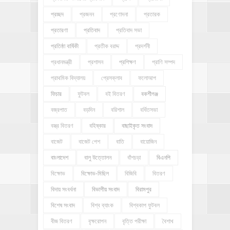
প্রচ্ছদ
প্রজনন
প্রণোদনা
প্রতারক
প্রতারণা
প্রতিবাদ
প্রতিবাদ সভা
প্রতিষ্ঠা বার্ষিকী
প্রতীক বরাদ্দ
প্রদর্শনী
প্রধানমন্ত্রী
প্রশাসন
প্রশিক্ষণ
প্রাণি সম্পদ
প্রাথমিক বিদ্যালয়
প্রেসক্লাব
ফলোআপ
ফিচার
ফুটবল
বই বিতরণ
বকশীগঞ্জ
বজ্রপাত
বড়দিন
বরিশাল
বর্ধিতসভা
বস্ত্র বিতরণ
বহিষ্কার
বাছাইকৃত সংবাদ
বাজেট
বাজেট পেশ
বাতি
বায়োজিন
বাংলাদেশ
বালু উত্তোলন
বাঁশচড়া
বিএনপি
বিক্ষোভ
বিক্ষোভ-মিছিল
বিজিবি
বিতরণ
বিদায় সংবর্ধনা
বিভাগীয় সংবাদ
বিরামপুর
বিশেষ সংবাদ
বিশ্ব ব্যাংক
বিশ্বকাপ ফুটবল
বীজ বিতরণ
বৃক্ষরোপন
বৃত্তি পরীক্ষা
বৈশাখ