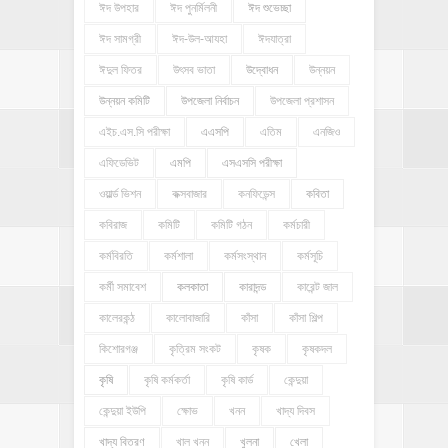
ঈদ উপহার
ঈদ পুনর্মিলনী
ঈদ শুভেচ্ছা
ঈদ সামগ্রী
ঈদ-উল-আযহা
ঈদযাত্রা
ঈদুল ফিতর
উৎসব ভাতা
উদ্বোধন
উন্নয়ন
উন্নয়ন কমিটি
উপজেলা নির্বাচন
উপজেলা প্রশাসন
এইচ.এস.সি পরীক্ষা
এএসপি
এতিম
এনজিও
এফিডেভিট
এমপি
এসএসসি পরীক্ষা
ওয়ার্ল্ড ভিশন
কক্সবাজার
কনফিডেন্স
কবিতা
কবিরাজ
কমিটি
কমিটি গঠন
কর্মচারী
কর্মবিরতি
কর্মশালা
কর্মসংস্থান
কর্মসূচি
কর্মী সমাবেশ
কলকাতা
কারাদন্ড
কারেন্ট জাল
কালেরকন্ঠ
কালোবাজারি
কাঁসা
কাঁসা শিল্প
কিশোরগঞ্জ
কৃত্রিম সংকট
কৃষক
কৃষকদল
কৃষি
কৃষি কর্মকর্তা
কৃষি কার্ড
কেন্দুয়া
কেন্দুয়া ইউপি
ক্ষোভ
খনন
খাদ্য দিবস
খাদ্য বিতরণ
খাল খনন
খুলনা
খেলা