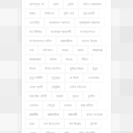
ব্রহ্মপুত্র নদ
ব্রাক
ব্র্যাক
ভাইস চেয়ারম্যান
ভারত
ভিজিএফ
ভূমি সেবা
ভূয়া চাকরী
ভোগান্তি
ভ্রাম্যমাণ আদালত
ভ্রাম্যমান আদালত
মত বিনিময়
মনোনয়ন প্রত্যাশী
মনোনয়নপত্র
মনোনয়নপত্র দাখিল
ময়মনসিংহ
মরদেহ উদ্ধার
মশা
মহিলাদল
মাগুড়া
মাদক
মাদারগঞ্জ
মানববন্ধন
মামলা
মারধর
মিছিল
মিলাদ
মিলাদ মাহফিল
মুক্তিযোদ্ধা
মৃত্যু
মৃত্যু বার্ষিকী
মৃত্যুদন্ড
মে দিবস
মেনকেয়ার
মেয়র প্রার্থী
মেলান্দহ
মোটর সাইকেল
ম্যানেজিং কমিটি
যানজট
যুবদল
যুবলীগ
যোগদান
যৌতুক
রমজান
রম্য কবিতা
রাজনীতি
রাজনৈতিক
রাজশাহী
রাস্তা সংস্কার
র‍্যাব
লাশ উত্তোলন
লাশ উদ্ধার
লুটপাট
লেখক
শরীফপুর
শহীদ
শহীদ বুদ্ধিজীবী