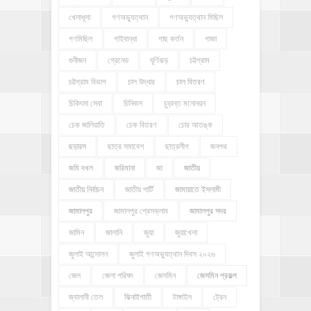
খেলাধূলা
গণঅভ্যুত্থান
গণঅভ্যুত্থান মিছিল
গণমিছিল
গাইবান্ধা
গাছ কর্তন
গাজা
গুনীজন
গ্রেনেড
ঘূর্ণিঝড়
চট্টগ্রাম
চট্টগ্রাম বিভাগ
চাল উদ্ধার
চাল বিতরণ
চিকিৎসা সেবা
চিনিকল
চুড়ান্ত মনোনয়ন
চেক জালিয়াতি
চেক বিতরণ
চোর আতঙ্ক
ছড়ারস
ছাত্র সমাবেশ
ছাত্রলীগ
জনপথ
জমি দখল
জরিমানা
জা
জাতীয়
জাতীয় নির্বাচন
জাতীয় পার্টি
জামায়াতে ইসলামী
জামালপুর
জামালপুর প্রেসক্লাব
জামালপুর সদর
জামিন
জালানি
জুয়া
জুয়াখেলা
জুলাই আন্দোলন
জুলাই গণঅভ্যুত্থান দিবস ২০২৬
জেল
জেলা পরিষদ
জেসমিন
জেসমিন প্রকল্প
জ্বালানী তেল
ঝিনাইগাতী
টাঙ্গাইল
ট্রেন