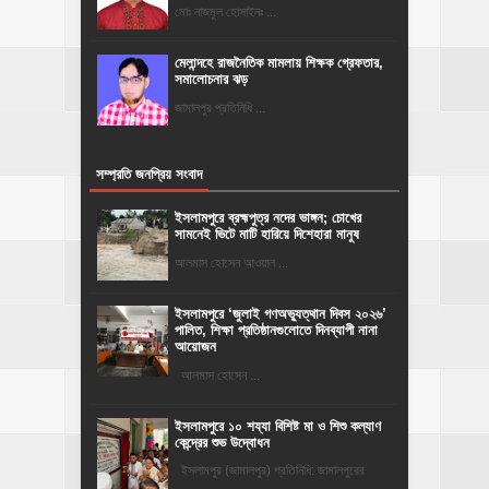
মোঃ নাজমুল হোসাইনঃ ...
মেলান্দহে রাজনৈতিক মামলায় শিক্ষক গ্রেফতার,
সমালোচনার ঝড়
জামালপুর প্রতিনিধি ...
সম্প্রতি জনপ্রিয় সংবাদ
ইসলামপুরে ব্রহ্মপুত্র নদের ভাঙ্গন; চোখের
সামনেই ভিটে মাটি হারিয়ে দিশেহারা মানুষ
আলমাস হোসেন আওয়াল ...
‎ইসলামপুরে ‘জুলাই গণঅভ্যুত্থান দিবস ২০২৬’
পালিত, শিক্ষা প্রতিষ্ঠানগুলোতে দিনব্যাপী নানা
আয়োজন
‎​আলমাস হোসেন ...
ইসলামপুরে ১০ শয্যা বিশিষ্ট মা ও শিশু কল্যাণ
কেন্দ্রের শুভ উদ্বোধন
ইসলামপুর (জামালপুর) প্রতিনিধি: জামালপুরের