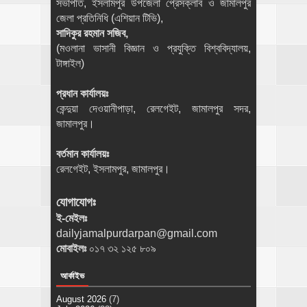
সভাপতি, ইসলামপুর উপজেলা প্রেসক্লাব ও জামালপুর
জেলা প্রতিনিধি (এশিয়ান টিভি),
সাদিকুর রহমান সজিব,
(মওলানা ভাসানী বিজ্ঞান ও প্রযুক্তি বিশ্ববিদ্যালয়,
টাঙ্গাইল)
প্রধান কার্যালয়ঃ
কেন্দুয়া দেওয়ানীপাড়া, রেলগেইট, জামালপুর সদর,
জামালপুর।
বর্তমান কার্যালয়ঃ
রেলগেইট, ইসলামপুর, জামালপুর।
যোগাযোগঃ
ই-মেইলঃ
dailyjamalpurdarpan@gmail.com
মোবাইলঃ
০১৭ ৩২ ১২৫ ৮০৯
আর্কাইভ
August 2026
(7)