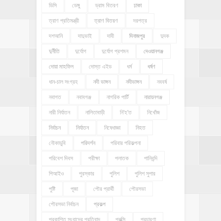
ডিসি
ডেঙ্গু
ড্রাম বিতরণ
ঢাকা
ত্রাণ প্রতিমন্ত্রী
ত্রাণ বিতরণ
দরপত্র
দশআনি
দাদুভাই
দাবী
দিনাজপুর
দুদক
দুর্নীতি
দুর্যোগ
দুর্যোগ প্রশমন
দেওয়ানগঞ্জ
দোয়া মাহফিল
দোস্ত এইড
ধর্ম
ধর্ষণ
ধান-চাল সংগ্রহ
নদী ভাঙ্গন
নদীভাঙ্গন
নববর্ষ
নবাগত
নবাবগঞ্জ
নাগরিক পার্টি
নারায়নগঞ্জ
নারী নির্যাতন
নালিতাবাড়ী
নি'হ'ত
নিখোঁজ
নির্বাচন
নির্যাতন
নিষেধাজ্ঞা
নিহত
নৌকাডুবি
পরিদর্শন
পরিবার পরিকল্পনা
পরিবেশ দিবস
পরীক্ষা
পলাতক
পানিবন্দি
পিআইও
পুরস্কার
পুলিশ
পুলিশ সুপার
পুষ্টি
পূজা
পৌর প্রার্থী
পৌরসভা
পৌরসভা নির্বাচন
প্রকল্প
প্রকাশিত সংবাদের প্রতিবাদ
প্রক্সি
প্রচারণা