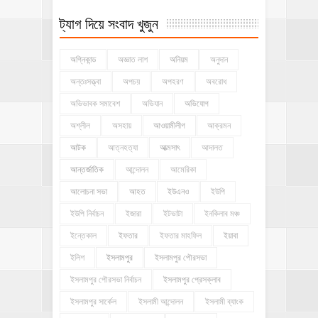
ট্যাগ দিয়ে সংবাদ খুজুন
অগ্নিকান্ড
অজ্ঞাত লাশ
অনিয়ম
অনুদান
অন্তঃসত্ত্বা
অপচয়
অপহরণ
অবরোধ
অভিভাবক সমাবেশ
অভিযান
অভিযোগ
অশ্লীল
অসহায়
আওয়ামীলীগ
আক্রমন
আটক
আত্নহত্যা
আত্মসাৎ
আদালত
আন্তর্জাতিক
আন্দোলন
আমেরিকা
আলোচনা সভা
আহত
ইউএনও
ইউপি
ইউপি নির্বাচন
ইজারা
ইটভাটা
ইনকিলাব মঞ্চ
ইন্তেকাল
ইফতার
ইফতার মাহফিল
ইয়াবা
ইলিশ
ইসলামপুর
ইসলামপুর পৌরসভা
ইসলামপুর পৌরসভা নির্বাচন
ইসলামপুর প্রেসক্লাব
ইসলামপুর সার্কেল
ইসলামী আন্দোলন
ইসলামী ব্যাংক