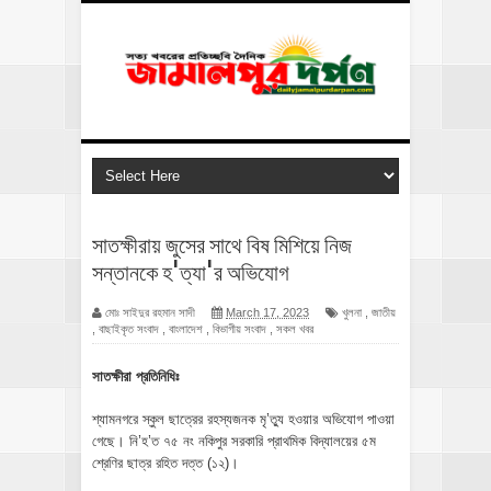
সাতক্ষীরায় জুসের সাথে বিষ মিশিয়ে নিজ
সন্তানকে হ'ত্যা'র অভিযোগ
মোঃ সাইদুর রহমান সাদী
March 17, 2023
খুলনা
,
জাতীয়
,
বাছাইকৃত সংবাদ
,
বাংলাদেশ
,
বিভাগীয় সংবাদ
,
সকল খবর
সাতক্ষীরা প্রতিনিধিঃ
শ্যামনগরে স্কুল ছাত্রের রহস্যজনক মৃ’ত্যু হওয়ার অভিযোগ পাওয়া
গেছে। নি’হ’ত ৭৫ নং নকিপুর সরকারি প্রাথমিক বিদ্যালয়ের ৫ম
শ্রেণির ছাত্র রহিত দত্ত (১২)।