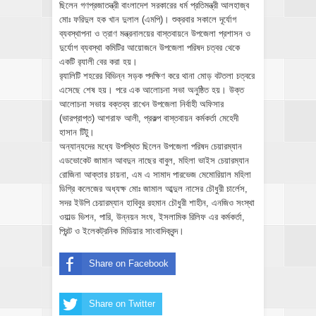
ছিলেন গণপ্রজাতন্ত্রী বাংলাদেশ সরকারের ধর্ম প্রতিমন্ত্রী আলহাজ্ব
মোঃ ফরিদুল হক খান দুলাল (এমপি)। শুক্রবার সকালে দূর্যোগ
ব্যবস্থাপনা ও ত্রাণ মন্ত্রনালয়ের বাস্তবায়নে উপজেলা প্রশাসন ও
দুর্যোগ ব্যবস্থা কমিটির আয়োজনে উপজেলা পরিষদ চত্বর থেকে
একটি র‌্যালী বের করা হয়।
র‌্যালিটি শহরের বিভিন্ন সড়ক পদক্ষিণ করে থানা মোড় বটতলা চত্বরে
এসেছে শেষ হয়। পরে এক আলোচনা সভা অনুষ্ঠিত হয়। উক্ত
আলোচনা সভায় বক্তব্য রাখেন উপজেলা নির্বাহী অফিসার
(ভারপ্রাপ্ত) আশরাফ আলী, প্রকল্প বাস্তবায়ন কর্মকর্তা মেহেদী
হাসান টিটু।
অন্যান্যদের মধ্যে উপস্থিত ছিলেন উপজেলা পরিষদ চেয়ারম্যান
এডভোকেট জামান আবদুন নাছের বাবুল, মহিলা ভাইস চেয়ারম্যান
রোজিনা আক্তার চায়না, এম এ সামাদ পারভেজ মেমোরিয়াল মহিলা
ডিগ্রি কলেজের অধ্যক্ষ মোঃ জামাল আব্দুল নাসের চৌধুরী চার্লেস,
সদর ইউপি চেয়ারম্যান হাবিবুর রহমান চৌধুরী শাহীন, এনজিও সংস্থা
ওয়াল্ড ভিশন, পারি, উন্নয়ন সংঘ, ইসলামিক রিলিফ এর কর্মকর্তা,
প্রিন্ট ও ইলেকট্রনিক মিডিয়ার সাংবাদিকবৃন্দ।
Share on Facebook
Share on Twitter