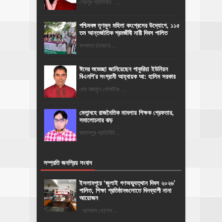
শেরপুর প্রতিনিধি: ...
পশ্চিমবঙ্গ তৃণমূল মহিলা কংগ্রেসের উদ্যোগে, ১১৫
তম আন্তর্জাতিক শ্রমজীবী নারী দিবস পালিত
কলকাতা (ভারত) ...
ঈদের শুভেচ্ছা জানিয়েছেন পাকুরিয়া ইউনিয়ন
বিএনপি'র সংগ্রামী আহ্বায়ক আ: হালিম সরকার
মোঃ নাজমুল হোসাইনঃ ...
মেলান্দহে রাজনৈতিক মামলায় শিক্ষক গ্রেফতার,
সমালোচনার ঝড়
জামালপুর প্রতিনিধি ...
সম্প্রতি জনপ্রিয় সংবাদ
‎ইসলামপুরে ‘জুলাই গণঅভ্যুত্থান দিবস ২০২৬’
পালিত, শিক্ষা প্রতিষ্ঠানগুলোতে দিনব্যাপী নানা
আয়োজন
‎​আলমাস হোসেন ...