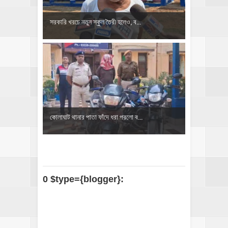
সরকারি খরচে নতুন স্কুল তৈরী হলেও, ব...
কোলাঘাট থানার পাতা ফাঁদে ধরা পরলো ব...
0 $type={blogger}: