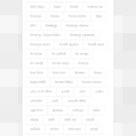
ইউপি নির্বাচন
ইজারা
ইটভাটা
ইনকিলাব মঞ্চ
ইন্তেকাল
ইফতার
ইফতার মাহফিল
ইয়াবা
ইলিশ
ইসলামপুর
ইসলামপুর পৌরসভা
ইসলামপুর পৌরসভা নির্বাচন
ইসলামপুর প্রেসক্লাব
ইসলামপুর সার্কেল
ইসলামী আন্দোলন
ইসলামী ব্যাংক
ঈদ উপহার
ঈদ পুনর্মিলনী
ঈদ শুভেচ্ছা
ঈদ সামগ্রী
ঈদ-উল-আযহা
ঈদযাত্রা
ঈদুল ফিতর
উৎসব ভাতা
উদ্বোধন
উন্নয়ন
উন্নয়ন কমিটি
উপজেলা নির্বাচন
উপজেলা প্রশাসন
এইচ.এস.সি পরীক্ষা
এএসপি
এতিম
এনজিও
এফিডেভিট
এমপি
এসএসসি পরীক্ষা
ওয়ার্ল্ড ভিশন
কক্সবাজার
কনফিডেন্স
কবিতা
কবিরাজ
কমিটি
কমিটি গঠন
কর্মচারী
কর্মবিরতি
কর্মশালা
কর্মসংস্থান
কর্মসূচি