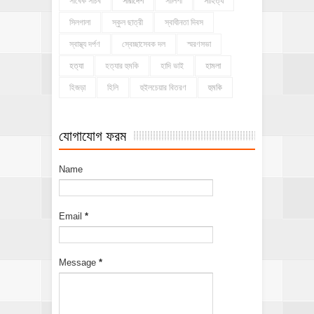
সাবেক সচিব
সারাদেশ
সালিশী
সাহিত্য
সিলগালা
স্কুল ছাত্রী
স্বাধীনতা দিবস
স্বাস্থ্য দর্পণ
স্বেচ্ছাসেবক দল
স্মরণসভা
হত্যা
হত্যার হুমকি
হাদি ভাই
হামলা
হিজড়া
হিলি
হুইলচেয়ার বিতরণ
হুমকি
যোগাযোগ ফরম
Name
Email
*
Message
*