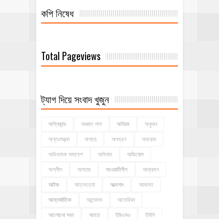
কপি নিষেধ
Total Pageviews
ট্যাগ দিয়ে সংবাদ খুজুন
অগ্নিকান্ড
অজ্ঞাত লাশ
অনিয়ম
অনুদান
অন্তঃসত্ত্বা
অপচয়
অপহরণ
অবরোধ
অভিভাবক সমাবেশ
অভিযান
অভিযোগ
অশ্লীল
অসহায়
আওয়ামীলীগ
আক্রমন
আটক
আত্নহত্যা
আত্মসাৎ
আদালত
আন্তর্জাতিক
আন্দোলন
আমেরিকা
আলোচনা সভা
আহত
ইউএনও
ইউপি