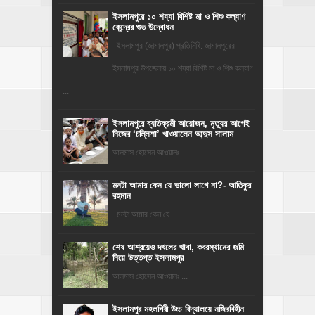
ইসলামপুরে ১০ শয্যা বিশিষ্ট মা ও শিশু কল্যাণ
কেন্দ্রের শুভ উদ্বোধন
ইসলামপুর (জামালপুর) প্রতিনিধি: জামালপুরের
ইসলামপুর উপজেলায় ১০ শয্যা বিশিষ্ট মা ও শিশু কল্যাণ
...
‎ইসলামপুরে ব্যতিক্রমী আয়োজন, মৃত্যুর আগেই
নিজের ‘চল্লিশা’ খাওয়ালেন আব্দুস সালাম
আলমাস হোসেন আওয়ালঃ ...
মনটা আমার কেন যে ভালো লাগে না?- আতিকুর
রহমান
মনটা আমার কেন যে ...
শেষ আশ্রয়েও দখলের থাবা, কবরস্থানের জমি
নিয়ে উত্তপ্ত ইসলামপুর
আলমাস হোসেন আওয়ালঃ ...
​ইসলামপুর মহলগিরী উচ্চ বিদ্যালয়ে নজিরবিহীন