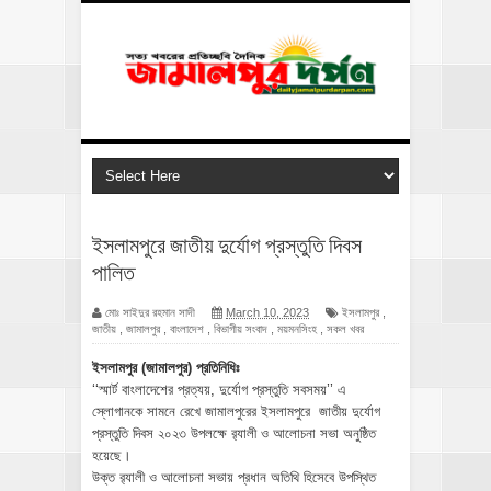
ইসলামপুরে জাতীয় দুর্যোগ প্রস্তুতি দিবস
পালিত
মোঃ সাইদুর রহমান সাদী
March 10, 2023
ইসলামপুর
,
জাতীয়
,
জামালপুর
,
বাংলাদেশ
,
বিভাগীয় সংবাদ
,
ময়মনসিংহ
,
সকল খবর
ইসলামপুর (জামালপুর) প্রতিনিধিঃ
‘‘স্মার্ট বাংলাদেশের প্রত্যয়, দুর্যোগ প্রস্তুতি সবসময়’’ এ
স্লোগানকে সামনে রেখে জামালপুরের ইসলামপুরে জাতীয় দুর্যোগ
প্রস্তুতি দিবস ২০২৩ উপলক্ষে র‌্যালী ও আলোচনা সভা অনুষ্ঠিত
হয়েছে।
উক্ত র‌্যালী ও আলোচনা সভায় প্রধান অতিথি হিসেবে উপস্থিত