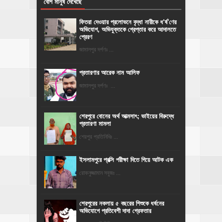
বেশি মানুষ দেখেছে
ফিতরা দেওয়ার প্রলোভনে বৃদ্ধা নারীকে ধ'র্ষ'ণের
অভিযোগ, অভিযুক্তকে গ্রেপ্তার করে আদালতে
প্রেরণ
জামালপুর দর্পণঃ ...
প্রতারণার আরেক নাম আলিফ
জামালপুর দর্পণঃ ...
শেরপুরে বোনের অর্থ আত্মসাৎ; ভাইয়ের বিরুদ্ধে
প্রতারণা মামলা
শেরপুর প্রতিনিধিঃ ...
ইসলামপুরে প্রক্সি পরীক্ষা দিতে গিয়ে আটক এক
রোকনুজ্জামান সবুজঃ ...
শেরপুরের নকলায় ৫ বছরের শিশুকে ধর্ষনের
অভিযোগে প্রতিবেশী দাদা গ্রেফতার