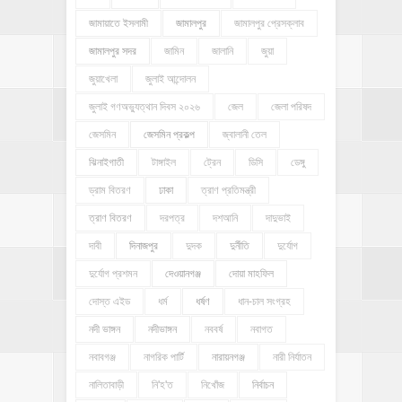
জামায়াতে ইসলামী
জামালপুর
জামালপুর প্রেসক্লাব
জামালপুর সদর
জামিন
জালানি
জুয়া
জুয়াখেলা
জুলাই আন্দোলন
জুলাই গণঅভ্যুত্থান দিবস ২০২৬
জেল
জেলা পরিষদ
জেসমিন
জেসমিন প্রকল্প
জ্বালানী তেল
ঝিনাইগাতী
টাঙ্গাইল
ট্রেন
ডিসি
ডেঙ্গু
ড্রাম বিতরণ
ঢাকা
ত্রাণ প্রতিমন্ত্রী
ত্রাণ বিতরণ
দরপত্র
দশআনি
দাদুভাই
দাবী
দিনাজপুর
দুদক
দুর্নীতি
দুর্যোগ
দুর্যোগ প্রশমন
দেওয়ানগঞ্জ
দোয়া মাহফিল
দোস্ত এইড
ধর্ম
ধর্ষণ
ধান-চাল সংগ্রহ
নদী ভাঙ্গন
নদীভাঙ্গন
নববর্ষ
নবাগত
নবাবগঞ্জ
নাগরিক পার্টি
নারায়নগঞ্জ
নারী নির্যাতন
নালিতাবাড়ী
নি'হ'ত
নিখোঁজ
নির্বাচন