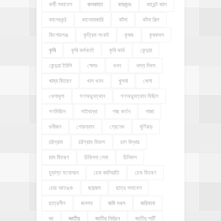
কর্মী সমাবেশ
কলকাতা
কারাদন্ড
কারেন্ট জাল
কালেরকন্ঠ
কালোবাজারি
কাঁসা
কাঁসা শিল্প
কিশোরগঞ্জ
কৃত্রিম সংকট
কৃষক
কৃষকদল
কৃষি
কৃষি কর্মকর্তা
কৃষি কার্ড
কেন্দুয়া
কেন্দুয়া ইউপি
ক্ষোভ
খনন
খাদ্য দিবস
খাদ্য বিতরণ
খাল খনন
খুলনা
খেলা
খেলাধূলা
গণঅভ্যুত্থান
গণঅভ্যুত্থান মিছিল
গণমিছিল
গাইবান্ধা
গাছ কর্তন
গাজা
গুনীজন
গোরস্থান
গ্রেনেড
ঘূর্ণিঝড়
চট্টগ্রাম
চট্টগ্রাম বিভাগ
চাল উদ্ধার
চাল বিতরণ
চিকিৎসা সেবা
চিনিকল
চুড়ান্ত মনোনয়ন
চেক জালিয়াতি
চেক বিতরণ
চোর আতঙ্ক
ছড়ারস
ছাত্র সমাবেশ
ছাত্রলীগ
জনপথ
জমি দখল
জরিমানা
জা
জাতীয়
জাতীয় নির্বাচন
জাতীয় পার্টি