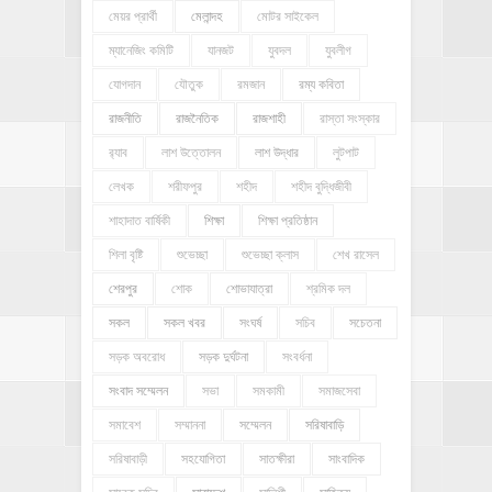
মেয়র প্রার্থী
মেলান্দহ
মোটর সাইকেল
ম্যানেজিং কমিটি
যানজট
যুবদল
যুবলীগ
যোগদান
যৌতুক
রমজান
রম্য কবিতা
রাজনীতি
রাজনৈতিক
রাজশাহী
রাস্তা সংস্কার
র‍্যাব
লাশ উত্তোলন
লাশ উদ্ধার
লুটপাট
লেখক
শরীফপুর
শহীদ
শহীদ বুদ্ধিজীবী
শাহাদাত বার্ষিকী
শিক্ষা
শিক্ষা প্রতিষ্ঠান
শিলা বৃষ্টি
শুভেচ্ছা
শুভেচ্ছা ক্লাস
শেখ রাসেল
শেরপুর
শোক
শোভাযাত্রা
শ্রমিক দল
সকল
সকল খবর
সংঘর্ষ
সচিব
সচেতনা
সড়ক অবরোধ
সড়ক দুর্ঘটনা
সংবর্ধনা
সংবাদ সম্মেলন
সভা
সমকামী
সমাজসেবা
সমাবেশ
সম্মাননা
সম্মেলন
সরিষাবাড়ি
সরিষাবাড়ী
সহযোগিতা
সাতক্ষীরা
সাংবাদিক