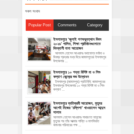
সকল সংবাদ
Popular Post
Comments
Category
‎ইসলামপুরে ‘জুলাই গণঅভ্যুত্থান দিবস
২০২৬’ পালিত, শিক্ষা প্রতিষ্ঠানগুলোতে
দিনব্যাপী নানা আয়োজন
‎​আলমাস হোসেন আওয়ালঃ‎ ‎​যথাযোগ্য মর্যাদা ও
বিনম্র শ্রদ্ধার মধ্য দিয়ে জামালপুরের ইসলামপুর
উপজেলার ...
ইসলামপুরে ১০ শয্যা বিশিষ্ট মা ও শিশু
কল্যাণ কেন্দ্রের শুভ উদ্বোধন
ইসলামপুর (জামালপুর) প্রতিনিধি: জামালপুরের
ইসলামপুর উপজেলায় ১০ শয্যা বিশিষ্ট মা ও শিশু
কল্যাণ ...
‎ইসলামপুরে ব্যতিক্রমী আয়োজন, মৃত্যুর
আগেই নিজের ‘চল্লিশা’ খাওয়ালেন আব্দুস
সালাম
আলমাস হোসেন আওয়ালঃ ‎​সাধারণত মানুষের
মৃত্যুর পর তাঁর আত্মার শান্তি ও মাগফিরাত
কামনায় পরিবারের পক্ষ ...