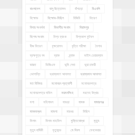
বাংলাদেশ
বালু উত্তোলন
বাঁশচড়া
বিএনপি
বিক্ষোভ
বিক্ষোভ-মিছিল
বিজিবি
বিতরণ
বিদায় সংবর্ধনা
বিভাগীয় সংবাদ
বিরামপুর
বিশেষ সংবাদ
বিশ্ব ব্যাংক
বিশ্বকাপ ফুটবল
বীজ বিতরণ
বৃক্ষরোপন
বৃত্তি পরীক্ষা
বৈশাখ
ব্রহ্মপুত্র নদ
ব্রাক
ব্র্যাক
ভাইস চেয়ারম্যান
ভারত
ভিজিএফ
ভূমি সেবা
ভূয়া চাকরী
ভোগান্তি
ভ্রাম্যমাণ আদালত
ভ্রাম্যমান আদালত
মত বিনিময়
মনোনয়ন প্রত্যাশী
মনোনয়নপত্র
মনোনয়নপত্র দাখিল
ময়মনসিংহ
মরদেহ উদ্ধার
মশা
মহিলাদল
মাগুড়া
মাদক
মাদারগঞ্জ
মানববন্ধন
মামলা
মারধর
মিছিল
মিলাদ
মিলাদ মাহফিল
মুক্তিযোদ্ধা
মৃত্যু
মৃত্যু বার্ষিকী
মৃত্যুদন্ড
মে দিবস
মেনকেয়ার