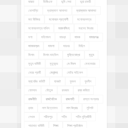
ভারত
ভিজিএফ
ভূমি সেবা
ভূয়া চাকরী
ভোগান্তি
ভ্রাম্যমাণ আদালত
ভ্রাম্যমান আদালত
মত বিনিময়
মনোনয়ন প্রত্যাশী
মনোনয়নপত্র
মনোনয়নপত্র দাখিল
ময়মনসিংহ
মরদেহ উদ্ধার
মশা
মহিলাদল
মাগুড়া
মাদক
মাদারগঞ্জ
মানববন্ধন
মামলা
মারধর
মিছিল
মিলাদ
মিলাদ মাহফিল
মুক্তিযোদ্ধা
মৃত্যু
মৃত্যু বার্ষিকী
মৃত্যুদন্ড
মে দিবস
মেনকেয়ার
মেয়র প্রার্থী
মেলান্দহ
মোটর সাইকেল
ম্যানেজিং কমিটি
যানজট
যুবদল
যুবলীগ
যোগদান
যৌতুক
রমজান
রম্য কবিতা
রাজনীতি
রাজনৈতিক
রাজশাহী
রাস্তা সংস্কার
র‍্যাব
লাশ উত্তোলন
লাশ উদ্ধার
লুটপাট
লেখক
শরীফপুর
শহীদ
শহীদ বুদ্ধিজীবী
শাহাদাত বার্ষিকী
শিক্ষা
শিক্ষা প্রতিষ্ঠান