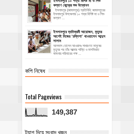
ইসলামপুরে ১০ শয্যা বিশিষ্ট মা ও শিশু
কল্যাণ কেন্দ্রের শুভ উদ্বোধন
ইসলামপুর (জামালপুর) প্রতিনিধি: জামালপুরের
ইসলামপুর উপজেলায় ১০ শয্যা বিশিষ্ট মা ও শিশু
কল্যাণ ...
‎ইসলামপুরে ব্যতিক্রমী আয়োজন, মৃত্যুর
আগেই নিজের ‘চল্লিশা’ খাওয়ালেন আব্দুস
সালাম
আলমাস হোসেন আওয়ালঃ ‎​সাধারণত মানুষের
মৃত্যুর পর তাঁর আত্মার শান্তি ও মাগফিরাত
কামনায় পরিবারের পক্ষ ...
কপি নিষেধ
Total Pageviews
149,387
ট্যাগ দিয়ে সংবাদ খুজুন