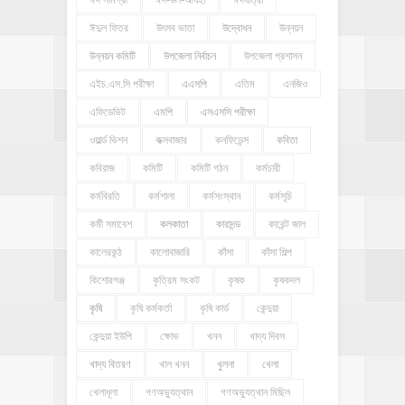
ঈদুল ফিতর
উৎসব ভাতা
উদ্বোধন
উন্নয়ন
উন্নয়ন কমিটি
উপজেলা নির্বাচন
উপজেলা প্রশাসন
এইচ.এস.সি পরীক্ষা
এএসপি
এতিম
এনজিও
এফিডেভিট
এমপি
এসএসসি পরীক্ষা
ওয়ার্ল্ড ভিশন
কক্সবাজার
কনফিডেন্স
কবিতা
কবিরাজ
কমিটি
কমিটি গঠন
কর্মচারী
কর্মবিরতি
কর্মশালা
কর্মসংস্থান
কর্মসূচি
কর্মী সমাবেশ
কলকাতা
কারাদন্ড
কারেন্ট জাল
কালেরকন্ঠ
কালোবাজারি
কাঁসা
কাঁসা শিল্প
কিশোরগঞ্জ
কৃত্রিম সংকট
কৃষক
কৃষকদল
কৃষি
কৃষি কর্মকর্তা
কৃষি কার্ড
কেন্দুয়া
কেন্দুয়া ইউপি
ক্ষোভ
খনন
খাদ্য দিবস
খাদ্য বিতরণ
খাল খনন
খুলনা
খেলা
খেলাধূলা
গণঅভ্যুত্থান
গণঅভ্যুত্থান মিছিল