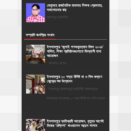
মেলান্দহে রাজনৈতিক মামলায় শিক্ষক গ্রেফতার,
সমালোচনার ঝড়
জামালপুর প্রতিনিধি ...
সম্প্রতি জনপ্রিয় সংবাদ
‎ইসলামপুরে ‘জুলাই গণঅভ্যুত্থান দিবস ২০২৬’
পালিত, শিক্ষা প্রতিষ্ঠানগুলোতে দিনব্যাপী নানা
আয়োজন
‎​আলমাস হোসেন ...
ইসলামপুরে ১০ শয্যা বিশিষ্ট মা ও শিশু কল্যাণ
কেন্দ্রের শুভ উদ্বোধন
ইসলামপুর (জামালপুর) প্রতিনিধি: জামালপুরের
ইসলামপুর উপজেলায় ১০ শয্যা বিশিষ্ট মা ও শিশু কল্যাণ
...
‎ইসলামপুরে ব্যতিক্রমী আয়োজন, মৃত্যুর আগেই
নিজের ‘চল্লিশা’ খাওয়ালেন আব্দুস সালাম