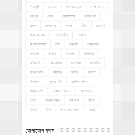
শিলা বৃষ্টি
শুভেচ্ছা
শুভেচ্ছা ক্লাস
শেখ রাসেল
শেরপুর
শোক
শোভাযাত্রা
শ্রমিক দল
সকল
সকল খবর
সংঘর্ষ
সচিব
সচেতনা
সড়ক অবরোধ
সড়ক দুর্ঘটনা
সংবর্ধনা
সংবাদ সম্মেলন
সভা
সমকামী
সমাজসেবা
সমাবেশ
সম্মাননা
সম্মেলন
সরিষাবাড়ি
সরিষাবাড়ী
সহযোগিতা
সাতক্ষীরা
সাংবাদিক
সাবেক সচিব
সারাদেশ
সালিশী
সাহিত্য
সিলগালা
স্কুল ছাত্রী
স্বাধীনতা দিবস
স্বাস্থ্য দর্পণ
স্বেচ্ছাসেবক দল
স্মরণসভা
হত্যা
হত্যার হুমকি
হাদি ভাই
হামলা
হিজড়া
হিলি
হুইলচেয়ার বিতরণ
হুমকি
যোগাযোগ ফরম