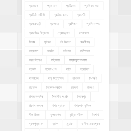
প্রতারক
প্রতারণা
প্রতিবাদ
প্রতিবাদ সভা
প্রতিষ্ঠা বার্ষিকী
প্রতীক বরাদ্দ
প্রদর্শনী
প্রধানমন্ত্রী
প্রশাসন
প্রশিক্ষণ
প্রাণি সম্পদ
প্রাথমিক বিদ্যালয়
প্রেসক্লাব
ফলোআপ
ফিচার
ফুটবল
বই বিতরণ
বকশীগঞ্জ
বজ্রপাত
বড়দিন
বরিশাল
বর্ধিতসভা
বস্ত্র বিতরণ
বহিষ্কার
বাছাইকৃত সংবাদ
বাজেট
বাজেট পেশ
বাতি
বায়োজিন
বাংলাদেশ
বালু উত্তোলন
বাঁশচড়া
বিএনপি
বিক্ষোভ
বিক্ষোভ-মিছিল
বিজিবি
বিতরণ
বিদায় সংবর্ধনা
বিভাগীয় সংবাদ
বিরামপুর
বিশেষ সংবাদ
বিশ্ব ব্যাংক
বিশ্বকাপ ফুটবল
বীজ বিতরণ
বৃক্ষরোপন
বৃত্তি পরীক্ষা
বৈশাখ
ব্রহ্মপুত্র নদ
ব্রাক
ব্র্যাক
ভাইস চেয়ারম্যান