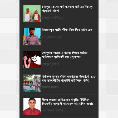
শেরপুরে বোনের অর্থ আত্মসাৎ; ভাইয়ের বিরুদ্ধে
প্রতারণা মামলা
শেরপুর প্রতিনিধিঃ ...
ইসলামপুরে প্রক্সি পরীক্ষা দিতে গিয়ে আটক এক
রোকনুজ্জামান সবুজঃ ...
শেরপুরের নকলায় ৫ বছরের শিশুকে ধর্ষনের
অভিযোগে প্রতিবেশী দাদা গ্রেফতার
শেরপুর প্রতিনিধি: ...
পশ্চিমবঙ্গ তৃণমূল মহিলা কংগ্রেসের উদ্যোগে, ১১৫
তম আন্তর্জাতিক শ্রমজীবী নারী দিবস পালিত
কলকাতা (ভারত) ...
ঈদের শুভেচ্ছা জানিয়েছেন পাকুরিয়া ইউনিয়ন
বিএনপি'র সংগ্রামী আহ্বায়ক আ: হালিম সরকার
মোঃ নাজমুল হোসাইনঃ ...