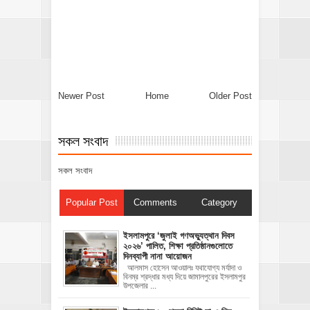
Newer Post
Home
Older Post
সকল সংবাদ
সকল সংবাদ
Popular Post
Comments
Category
‎ইসলামপুরে ‘জুলাই গণঅভ্যুত্থান দিবস
২০২৬’ পালিত, শিক্ষা প্রতিষ্ঠানগুলোতে
দিনব্যাপী নানা আয়োজন
‎​আলমাস হোসেন আওয়ালঃ‎ ‎​যথাযোগ্য মর্যাদা ও
বিনম্র শ্রদ্ধার মধ্য দিয়ে জামালপুরের ইসলামপুর
উপজেলার ...