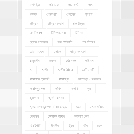
গণমিছিল
গাইবান্ধা
গাছ কর্তন
গাজা
গুনীজন
গোরস্থান
গ্রেনেড
ঘূর্ণিঝড়
চট্টগ্রাম
চট্টগ্রাম বিভাগ
চাল উদ্ধার
চাল বিতরণ
চিকিৎসা সেবা
চিনিকল
চুড়ান্ত মনোনয়ন
চেক জালিয়াতি
চেক বিতরণ
চোর আতঙ্ক
ছড়ারস
ছাত্র সমাবেশ
ছাত্রলীগ
জনপথ
জমি দখল
জরিমানা
জা
জাতীয়
জাতীয় নির্বাচন
জাতীয় পার্টি
জামায়াতে ইসলামী
জামালপুর
জামালপুর প্রেসক্লাব
জামালপুর সদর
জামিন
জালানি
জুয়া
জুয়াখেলা
জুলাই আন্দোলন
জুলাই গণঅভ্যুত্থান দিবস ২০২৬
জেল
জেলা পরিষদ
জেসমিন
জেসমিন প্রকল্প
জ্বালানী তেল
ঝিনাইগাতী
টাঙ্গাইল
ট্রেন
ডিসি
ডেঙ্গু