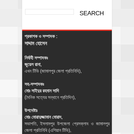
প্রকাশক ও সম্পাদক :
সাদ্দাম হোসেন
নির্বাহী সম্পাদকঃ
জুয়েল রানা,
এখন টিভি (জামালপুর জেলা প্রতিনিধি),
সহ-সম্পাদকঃ
মোঃ সাইদুর রহমান সাদি
(দৈনিক সত্যের সন্ধানে প্রতিদিন),
উপদেষ্টাঃ
মোঃ মোরাদুজ্জামান মোরাদ,
সভাপতি, ইসলামপুর উপজেলা প্রেসক্লাব ও জামালপুর
জেলা প্রতিনিধি (এশিয়ান টিভি),