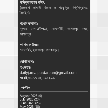
সাদিকুর রহমান সজিব,
(মওলানা ভাসানী বিজ্ঞান ও প্রযুক্তি বিশ্ববিদ্যালয়,
টাঙ্গাইল)
প্রধান কার্যালয়ঃ
কেন্দুয়া দেওয়ানীপাড়া, রেলগেইট, জামালপুর সদর,
জামালপুর।
বর্তমান কার্যালয়ঃ
রেলগেইট, ইসলামপুর, জামালপুর।
যোগাযোগঃ
ই-মেইলঃ
dailyjamalpurdarpan@gmail.com
মোবাইলঃ
০১৭ ৩২ ১২৫ ৮০৯
আর্কাইভ
August 2026
(9)
July 2026
(23)
June 2026
(26)
May 2026
(18)