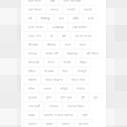
ড্রাম বিতরণ
ঢাকা
ত্রাণ প্রতিমন্ত্রী
ত্রাণ বিতরণ
দরপত্র
দশআনি
দাদুভাই
দাবী
দিনাজপুর
দুদক
দুর্নীতি
দুর্যোগ
দুর্যোগ প্রশমন
দেওয়ানগঞ্জ
দোয়া মাহফিল
দোস্ত এইড
ধর্ম
ধর্ষণ
ধান-চাল সংগ্রহ
নদী ভাঙ্গন
নদীভাঙ্গন
নববর্ষ
নবাগত
নবাবগঞ্জ
নাগরিক পার্টি
নারায়নগঞ্জ
নারী নির্যাতন
নালিতাবাড়ী
নি'হ'ত
নিখোঁজ
নির্বাচন
নির্যাতন
নিষেধাজ্ঞা
নিহত
নৌকাডুবি
পরিদর্শন
পরিবার পরিকল্পনা
পরিবেশ দিবস
পরীক্ষা
পলাতক
পানিবন্দি
পিআইও
পুরস্কার
পুলিশ
পুলিশ সুপার
পুষ্টি
পূজা
পৌর প্রার্থী
পৌরসভা
পৌরসভা নির্বাচন
প্রকল্প
প্রকাশিত সংবাদের প্রতিবাদ
প্রক্সি
প্রচারণা
প্রচ্ছদ
প্রজনন
প্রণোদনা