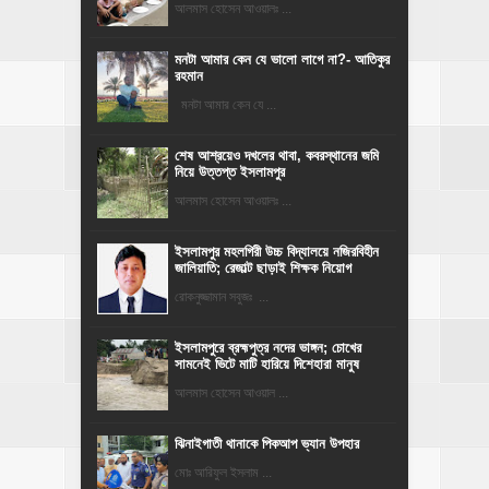
আলমাস হোসেন আওয়ালঃ ...
মনটা আমার কেন যে ভালো লাগে না?- আতিকুর
রহমান
মনটা আমার কেন যে ...
শেষ আশ্রয়েও দখলের থাবা, কবরস্থানের জমি
নিয়ে উত্তপ্ত ইসলামপুর
আলমাস হোসেন আওয়ালঃ ...
​ইসলামপুর মহলগিরী উচ্চ বিদ্যালয়ে নজিরবিহীন
জালিয়াতি; রেজাল্ট ছাড়াই শিক্ষক নিয়োগ
রোকনুজ্জামান সবুজঃ ...
ইসলামপুরে ব্রহ্মপুত্র নদের ভাঙ্গন; চোখের
সামনেই ভিটে মাটি হারিয়ে দিশেহারা মানুষ
আলমাস হোসেন আওয়াল ...
ঝিনাইগাতী থানাকে পিকআপ ভ্যান উপহার
মোঃ আরিফুল ইসলাম ...