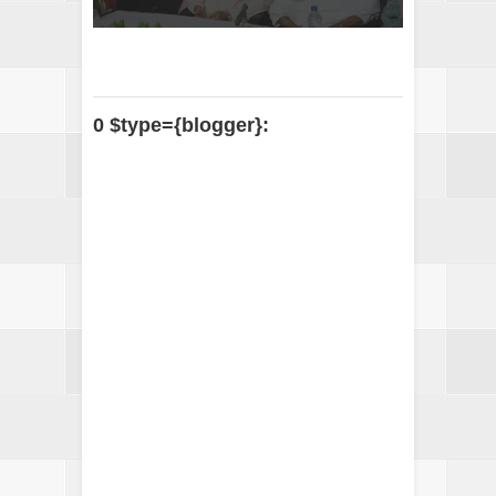
0 $type={blogger}: