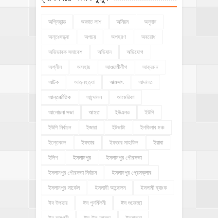
অগ্নিকান্ড
অজ্ঞাত লাশ
অনিয়ম
অনুদান
অন্তঃসত্ত্বা
অপচয়
অপহরণ
অবরোধ
অভিভাবক সমাবেশ
অভিযান
অভিযোগ
অশ্লীল
অসহায়
আওয়ামীলীগ
আক্রমন
আটক
আত্নহত্যা
আত্মসাৎ
আদালত
আন্তর্জাতিক
আন্দোলন
আমেরিকা
আলোচনা সভা
আহত
ইউএনও
ইউপি
ইউপি নির্বাচন
ইজারা
ইটভাটা
ইনকিলাব মঞ্চ
ইন্তেকাল
ইফতার
ইফতার মাহফিল
ইয়াবা
ইলিশ
ইসলামপুর
ইসলামপুর পৌরসভা
ইসলামপুর পৌরসভা নির্বাচন
ইসলামপুর প্রেসক্লাব
ইসলামপুর সার্কেল
ইসলামী আন্দোলন
ইসলামী ব্যাংক
ঈদ উপহার
ঈদ পুনর্মিলনী
ঈদ শুভেচ্ছা
ঈদ সামগ্রী
ঈদ-উল-আযহা
ঈদযাত্রা