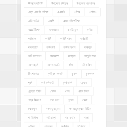
উন্নয়ন কমিটি
উপজেলা নির্বাচন
উপজেলা প্রশাসন
এইচ.এস.সি পরীক্ষা
এএসপি
এতিম
এনজিও
এফিডেভিট
এমপি
এসএসসি পরীক্ষা
ওয়ার্ল্ড ভিশন
কক্সবাজার
কনফিডেন্স
কবিতা
কবিরাজ
কমিটি
কমিটি গঠন
কর্মচারী
কর্মবিরতি
কর্মশালা
কর্মসংস্থান
কর্মসূচি
কর্মী সমাবেশ
কলকাতা
কারাদন্ড
কারেন্ট জাল
কালেরকন্ঠ
কালোবাজারি
কাঁসা
কাঁসা শিল্প
কিশোরগঞ্জ
কৃত্রিম সংকট
কৃষক
কৃষকদল
কৃষি
কৃষি কর্মকর্তা
কৃষি কার্ড
কেন্দুয়া
কেন্দুয়া ইউপি
ক্ষোভ
খনন
খাদ্য দিবস
খাদ্য বিতরণ
খাল খনন
খুলনা
খেলা
খেলাধূলা
গণঅভ্যুত্থান
গণঅভ্যুত্থান মিছিল
গণমিছিল
গাইবান্ধা
গাছ কর্তন
গাজা
গুনীজন
গ্রেনেড
ঘূর্ণিঝড়
চট্টগ্রাম