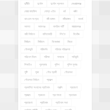
দুর্নীতি
দুর্যোগ
দুর্যোগ প্রশমন
দেওয়ানগঞ্জ
দোয়া মাহফিল
দোস্ত এইড
ধর্ম
ধর্ষণ
ধান-চাল সংগ্রহ
নদী ভাঙ্গন
নদীভাঙ্গন
নববর্ষ
নবাগত
নবাবগঞ্জ
নাগরিক পার্টি
নারায়নগঞ্জ
নারী নির্যাতন
নালিতাবাড়ী
নি'হ'ত
নিখোঁজ
নির্বাচন
নির্যাতন
নিষেধাজ্ঞা
নিহত
নৌকাডুবি
পরিদর্শন
পরিবার পরিকল্পনা
পরিবেশ দিবস
পরীক্ষা
পলাতক
পানিবন্দি
পিআইও
পুরস্কার
পুলিশ
পুলিশ সুপার
পুষ্টি
পূজা
পৌর প্রার্থী
পৌরসভা
পৌরসভা নির্বাচন
প্রকল্প
প্রকাশিত সংবাদের প্রতিবাদ
প্রক্সি
প্রচারণা
প্রচ্ছদ
প্রজনন
প্রণোদনা
প্রতারক
প্রতারণা
প্রতিবাদ
প্রতিবাদ সভা