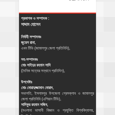
প্রকাশক ও সম্পাদক :
সাদ্দাম হোসেন
নির্বাহী সম্পাদকঃ
জুয়েল রানা,
এখন টিভি (জামালপুর জেলা প্রতিনিধি),
সহ-সম্পাদকঃ
মোঃ সাইদুর রহমান সাদি
(দৈনিক সত্যের সন্ধানে প্রতিদিন),
উপদেষ্টাঃ
মোঃ মোরাদুজ্জামান মোরাদ,
সভাপতি, ইসলামপুর উপজেলা প্রেসক্লাব ও জামালপুর
জেলা প্রতিনিধি (এশিয়ান টিভি),
সাদিকুর রহমান সজিব,
(মওলানা ভাসানী বিজ্ঞান ও প্রযুক্তি বিশ্ববিদ্যালয়,