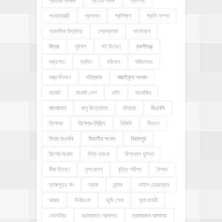
প্রতিষ্ঠা বার্ষিকী
প্রতীক বরাদ্দ
প্রদর্শনী
প্রধানমন্ত্রী
প্রশাসন
প্রশিক্ষণ
প্রাণি সম্পদ
প্রাথমিক বিদ্যালয়
প্রেসক্লাব
ফলোআপ
ফিচার
ফুটবল
বই বিতরণ
বকশীগঞ্জ
বজ্রপাত
বড়দিন
বরিশাল
বর্ধিতসভা
বস্ত্র বিতরণ
বহিষ্কার
বাছাইকৃত সংবাদ
বাজেট
বাজেট পেশ
বাতি
বায়োজিন
বাংলাদেশ
বালু উত্তোলন
বাঁশচড়া
বিএনপি
বিক্ষোভ
বিক্ষোভ-মিছিল
বিজিবি
বিতরণ
বিদায় সংবর্ধনা
বিভাগীয় সংবাদ
বিরামপুর
বিশেষ সংবাদ
বিশ্ব ব্যাংক
বিশ্বকাপ ফুটবল
বীজ বিতরণ
বৃক্ষরোপন
বৃত্তি পরীক্ষা
বৈশাখ
ব্রহ্মপুত্র নদ
ব্রাক
ব্র্যাক
ভাইস চেয়ারম্যান
ভারত
ভিজিএফ
ভূমি সেবা
ভূয়া চাকরী
ভোগান্তি
ভ্রাম্যমাণ আদালত
ভ্রাম্যমান আদালত