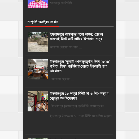
জামালপুর প্রতিনিধি ...
সম্প্রতি জনপ্রিয় সংবাদ
ইসলামপুরে ব্রহ্মপুত্র নদের ভাঙ্গন; চোখের
সামনেই ভিটে মাটি হারিয়ে দিশেহারা মানুষ
আলমাস হোসেন আওয়াল ...
‎ইসলামপুরে ‘জুলাই গণঅভ্যুত্থান দিবস ২০২৬’
পালিত, শিক্ষা প্রতিষ্ঠানগুলোতে দিনব্যাপী নানা
আয়োজন
‎​আলমাস হোসেন ...
ইসলামপুরে ১০ শয্যা বিশিষ্ট মা ও শিশু কল্যাণ
কেন্দ্রের শুভ উদ্বোধন
ইসলামপুর (জামালপুর) প্রতিনিধি: জামালপুরের
ইসলামপুর উপজেলায় ১০ শয্যা বিশিষ্ট মা ও শিশু কল্যাণ
...