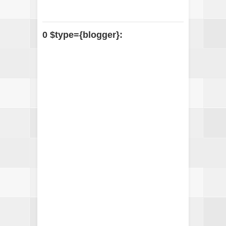
0 $type={blogger}: