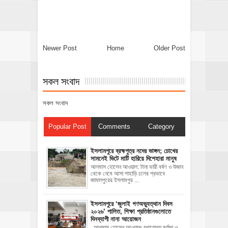
Newer Post
Home
Older Post
সকল সংবাদ
সকল সংবাদ
Popular Post
Comments
Category
ইসলামপুরে ব্রহ্মপুত্র নদের ভাঙ্গন; চোখের
সামনেই ভিটে মাটি হারিয়ে দিশেহারা মানুষ
আলমাস হোসেন আওয়াল: টানা ভারী বর্ষণ ও উজান
থেকে নেমে আসা পাহাড়ি ঢলের প্রভাবে
জামালপুরের ইসলামপুর ...
‎ইসলামপুরে ‘জুলাই গণঅভ্যুত্থান দিবস
২০২৬’ পালিত, শিক্ষা প্রতিষ্ঠানগুলোতে
দিনব্যাপী নানা আয়োজন
‎​আলমাস হোসেন আওয়ালঃ‎ ‎​যথাযোগ্য মর্যাদা ও