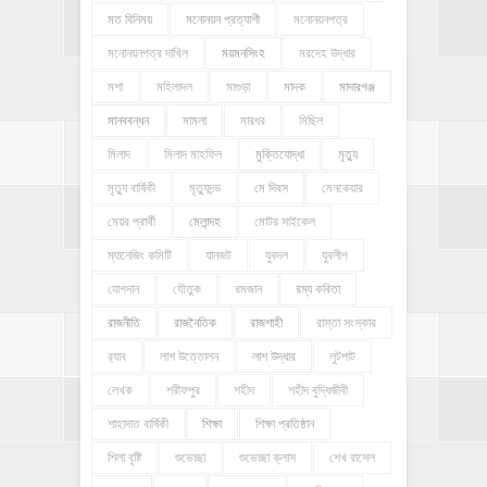
মত বিনিময়
মনোনয়ন প্রত্যাশী
মনোনয়নপত্র
মনোনয়নপত্র দাখিল
ময়মনসিংহ
মরদেহ উদ্ধার
মশা
মহিলাদল
মাগুড়া
মাদক
মাদারগঞ্জ
মানববন্ধন
মামলা
মারধর
মিছিল
মিলাদ
মিলাদ মাহফিল
মুক্তিযোদ্ধা
মৃত্যু
মৃত্যু বার্ষিকী
মৃত্যুদন্ড
মে দিবস
মেনকেয়ার
মেয়র প্রার্থী
মেলান্দহ
মোটর সাইকেল
ম্যানেজিং কমিটি
যানজট
যুবদল
যুবলীগ
যোগদান
যৌতুক
রমজান
রম্য কবিতা
রাজনীতি
রাজনৈতিক
রাজশাহী
রাস্তা সংস্কার
র‍্যাব
লাশ উত্তোলন
লাশ উদ্ধার
লুটপাট
লেখক
শরীফপুর
শহীদ
শহীদ বুদ্ধিজীবী
শাহাদাত বার্ষিকী
শিক্ষা
শিক্ষা প্রতিষ্ঠান
শিলা বৃষ্টি
শুভেচ্ছা
শুভেচ্ছা ক্লাস
শেখ রাসেল