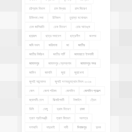
চট্টগ্রাম বিভাগ
চাল উদ্ধার
চাল বিতরণ
চিকিৎসা সেবা
চিনিকল
চুড়ান্ত মনোনয়ন
চেক জালিয়াতি
চেক বিতরণ
চোর আতঙ্ক
ছড়ারস
ছাত্র সমাবেশ
ছাত্রলীগ
জনপথ
জমি দখল
জরিমানা
জা
জাতীয়
জাতীয় নির্বাচন
জাতীয় পার্টি
জামায়াতে ইসলামী
জামালপুর
জামালপুর প্রেসক্লাব
জামালপুর সদর
জামিন
জালানি
জুয়া
জুয়াখেলা
জুলাই আন্দোলন
জুলাই গণঅভ্যুত্থান দিবস ২০২৬
জেল
জেলা পরিষদ
জেসমিন
জেসমিন প্রকল্প
জ্বালানী তেল
ঝিনাইগাতী
টাঙ্গাইল
ট্রেন
ডিসি
ডেঙ্গু
ড্রাম বিতরণ
ঢাকা
ত্রাণ প্রতিমন্ত্রী
ত্রাণ বিতরণ
দরপত্র
দশআনি
দাদুভাই
দাবী
দিনাজপুর
দুদক