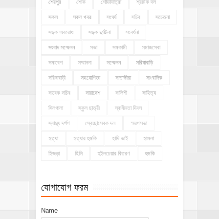
শেরপুর
শোক
শোভাযাত্রা
শ্রমিক দল
সকল
সকল খবর
সংঘর্ষ
সচিব
সচেতনা
সড়ক অবরোধ
সড়ক দুর্ঘটনা
সংবর্ধনা
সংবাদ সম্মেলন
সভা
সমকামী
সমাজসেবা
সমাবেশ
সম্মাননা
সম্মেলন
সরিষাবাড়ি
সরিষাবাড়ী
সহযোগিতা
সাতক্ষীরা
সাংবাদিক
সাবেক সচিব
সারাদেশ
সালিশী
সাহিত্য
সিলগালা
স্কুল ছাত্রী
স্বাধীনতা দিবস
স্বাস্থ্য দর্পণ
স্বেচ্ছাসেবক দল
স্মরণসভা
হত্যা
হত্যার হুমকি
হাদি ভাই
হামলা
হিজড়া
হিলি
হুইলচেয়ার বিতরণ
হুমকি
যোগাযোগ ফরম
Name