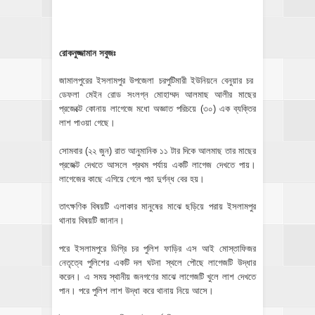
রোকনুজ্জামান সবুজঃ
জামালপুরের ইসলামপুর উপজেলা চরপুটিমারী ইউনিয়নে বেনুয়ার চর
ডেফলা মেইন রোড সংলগ্ন মোহাম্মদ আলমাছ আলীর মাছের
প্রজেক্টে কোনায় লাগেজে মধো অজ্ঞাত পরিচয়ে (৩০) এক ব্যক্তির
লাশ পাওয়া গেছে।
সোমবার (২২ জুন) রাত আনুমানিক ১১ টার দিকে আলমাছ তার মাছের
প্রজেক্ট দেখতে আসলে প্রথম পর্যায় একটি লাগেজ দেখতে পায়।
লাগেজের কাছে এগিয়ে গেলে পচা দুর্গন্ধ বের হয়।
তাৎক্ষণিক বিষয়টি এলাকার মানুষের মাঝে ছড়িয়ে পরায় ইসলামপুর
থানায় বিষয়টি জানান।
পরে ইসলামপুরে ডিগ্রি চর পুলিশ ফাড়ির এস আই মোস্তাফিজর
নেতৃত্বে পুলিশের একটি দল ঘটনা স্থলে পৌছে লাগেজটি উদ্ধার
করেন। এ সময় স্থানীয় জনগণের মাঝে লাগেজটি খুলে লাশ দেখতে
পান। পরে পুলিশ লাশ উদ্ধা করে থানায় নিয়ে আসে।