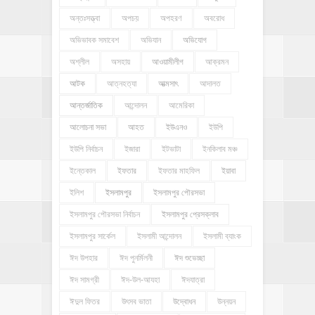
অন্তঃসত্ত্বা
অপচয়
অপহরণ
অবরোধ
অভিভাবক সমাবেশ
অভিযান
অভিযোগ
অশ্লীল
অসহায়
আওয়ামীলীগ
আক্রমন
আটক
আত্নহত্যা
আত্মসাৎ
আদালত
আন্তর্জাতিক
আন্দোলন
আমেরিকা
আলোচনা সভা
আহত
ইউএনও
ইউপি
ইউপি নির্বাচন
ইজারা
ইটভাটা
ইনকিলাব মঞ্চ
ইন্তেকাল
ইফতার
ইফতার মাহফিল
ইয়াবা
ইলিশ
ইসলামপুর
ইসলামপুর পৌরসভা
ইসলামপুর পৌরসভা নির্বাচন
ইসলামপুর প্রেসক্লাব
ইসলামপুর সার্কেল
ইসলামী আন্দোলন
ইসলামী ব্যাংক
ঈদ উপহার
ঈদ পুনর্মিলনী
ঈদ শুভেচ্ছা
ঈদ সামগ্রী
ঈদ-উল-আযহা
ঈদযাত্রা
ঈদুল ফিতর
উৎসব ভাতা
উদ্বোধন
উন্নয়ন