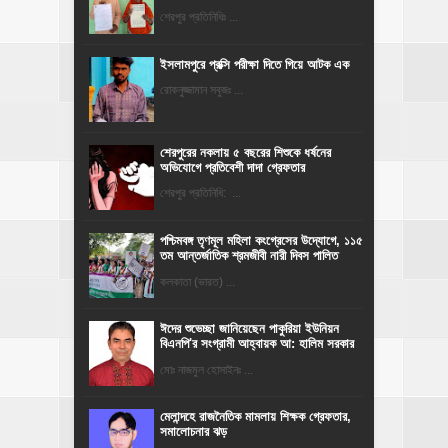
শেরপুর প্রতিনিধিঃ ...
ইসলামপুরে প্রক্সি পরীক্ষা দিতে গিয়ে আটক এক
রোকনুজ্জামান সবুজঃ ...
শেরপুরের নকলায় ৫ বছরের শিশুকে ধর্ষনের
অভিযোগে প্রতিবেশী দাদা গ্রেফতার
শেরপুর প্রতিনিধি: ...
পশ্চিমবঙ্গ তৃণমূল মহিলা কংগ্রেসের উদ্যোগে, ১১৫
তম আন্তর্জাতিক শ্রমজীবী নারী দিবস পালিত
কলকাতা (ভারত) ...
ঈদের শুভেচ্ছা জানিয়েছেন পাকুরিয়া ইউনিয়ন
বিএনপি'র সংগ্রামী আহ্বায়ক আ: হালিম সরকার
মোঃ নাজমুল হোসাইনঃ ...
মেলান্দহে রাজনৈতিক মামলায় শিক্ষক গ্রেফতার,
সমালোচনার ঝড়