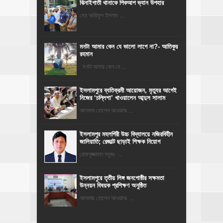
ঝিনাইগাতী থানাকে পিকআপ ভ্যান উপহার
মোঃ আরিফুল ইসলাম ...
মনটা আমার কেন যে ভালো লাগে না?- আতিকুর
রহমান
মনটা আমার কেন যে ...
‎ইসলামপুরে ব্যতিক্রমী আয়োজন, মৃত্যুর আগেই
নিজের ‘চল্লিশা’ খাওয়ালেন আব্দুস সালাম
আলমাস হোসেন আওয়ালঃ ...
​ইসলামপুর মহলগিরী উচ্চ বিদ্যালয়ে নজিরবিহীন
জালিয়াতি; রেজাল্ট ছাড়াই শিক্ষক নিয়োগ
রোকনুজ্জামান সবুজঃ ...
ইসলামপুরে তৃতীয় লিঙ্গ জনগোষ্ঠীর সক্ষমতা
উন্নয়ন বিষয়ক প্রশিক্ষণ অনুষ্ঠিত
আলমাছ হোসেন আওয়ালঃ ...