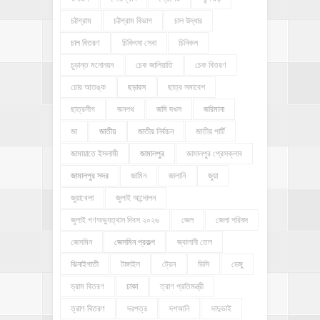
চট্টগ্রাম
চট্টগ্রাম বিভাগ
চাল উদ্ধার
চাল বিতরণ
চিকিৎসা সেবা
চিনিকল
চুড়ান্ত মনোনয়ন
চেক জালিয়াতি
চেক বিতরণ
চোর আতঙ্ক
ছড়ারস
ছাত্র সমাবেশ
ছাত্রলীগ
জনপথ
জমি দখল
জরিমানা
জা
জাতীয়
জাতীয় নির্বাচন
জাতীয় পার্টি
জামায়াতে ইসলামী
জামালপুর
জামালপুর প্রেসক্লাব
জামালপুর সদর
জামিন
জালানি
জুয়া
জুয়াখেলা
জুলাই আন্দোলন
জুলাই গণঅভ্যুত্থান দিবস ২০২৬
জেল
জেলা পরিষদ
জেসমিন
জেসমিন প্রকল্প
জ্বালানী তেল
ঝিনাইগাতী
টাঙ্গাইল
ট্রেন
ডিসি
ডেঙ্গু
ড্রাম বিতরণ
ঢাকা
ত্রাণ প্রতিমন্ত্রী
ত্রাণ বিতরণ
দরপত্র
দশআনি
দাদুভাই