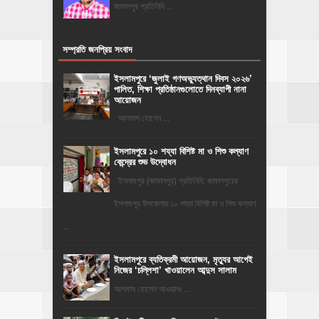
জামালপুর প্রতিনিধি ...
সম্প্রতি জনপ্রিয় সংবাদ
‎ইসলামপুরে ‘জুলাই গণঅভ্যুত্থান দিবস ২০২৬’
পালিত, শিক্ষা প্রতিষ্ঠানগুলোতে দিনব্যাপী নানা
আয়োজন
‎​আলমাস হোসেন ...
ইসলামপুরে ১০ শয্যা বিশিষ্ট মা ও শিশু কল্যাণ
কেন্দ্রের শুভ উদ্বোধন
ইসলামপুর (জামালপুর) প্রতিনিধি: জামালপুরের
ইসলামপুর উপজেলায় ১০ শয্যা বিশিষ্ট মা ও শিশু কল্যাণ
...
‎ইসলামপুরে ব্যতিক্রমী আয়োজন, মৃত্যুর আগেই
নিজের ‘চল্লিশা’ খাওয়ালেন আব্দুস সালাম
আলমাস হোসেন আওয়ালঃ ...