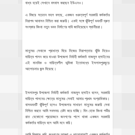
বাধ্য হয়েই সেখানে বসবাস করছেন ইউএনও।
এ বিষয়ে সচেতন মহল বলছে, একজন গুরুত্বপূর্ণ সরকারি কর্মকর্তার
নিরাপদ আবাসন নিশ্চিত করা জরুরি। একই সঙ্গে ঝুঁকিপূর্ণ ভবনটি দ্রুত
সংস্কার কিংবা নতুন ভবন নির্মাণের দাবি জানিয়েছেন স্থানীয়রা।
মানুষের সেবাকে প্রাধান্য দিয়ে নিজের নিরাপত্তার ঝুঁকি নিয়েও
দায়িত্ব পালন করে যাওয়া উপজেলা নির্বাহী কর্মকর্তা নাজমুল হুসাইনের
এই মানবিক ও দায়িত্বশীল ভূমিকা ইতোমধ্যে ইসলামপুরজুড়ে
আলোচনার জন্ম দিয়েছে।
ইসলামপুর উপজেলা নির্বাহী কর্মকর্তা নাজমুল হুসাইন বলেন, সরকারি
দায়িত্ব পালনের ক্ষেত্রে মানুষের সেবাই আমার প্রথম অগ্রাধিকার।
বাসভবনটি ঝুঁকিপূর্ণ হলেও উপজেলার সাধারণ মানুষের জরুরি সেবা
নিশ্চিত করতে আমি সবসময় চেষ্টা করে যাচ্ছি। দিন হোক কিংবা গভীর
রাত যেকোনো প্রয়োজনে জনগণের পাশে থাকা একজন সরকারি
কর্মকর্তার দায়িত্ব বলে আমি মনে করি।
আমি বিশ্বাস করি, জনগণের আস্থা ও ভালোবাসাই একজন কর্মকর্তার