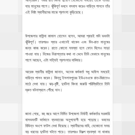
আন্তরিক। গভীর রাত কিংবা দুর্যোগ যেকোনো সময়েই তাঁকে পাওয়া
যায় মানুষের পাশে। ঝুঁকিপূর্ণ ভবনে বসবাস করেও দায়িত্ব পালনে তাঁর
এই নিষ্ঠা স্থানীয়দের মাঝে প্রশংসা কুড়িয়েছে।
উপজেলার বাসিন্দা কামাল হোসেন বলেন, আমরা প্রায়ই শুনি ভবনটা
ঝুঁকিপূর্ণ। তারপরও স্যার এখানেই থাকেন এবং দিন-রাত মানুষের
জন্য কাজ করেন। রাতে কোনো সমস্যা হলে ফোন দিলেও সাড়া
পাওয়া যায়। নিজের নিরাপত্তার কথা না ভেবে তিনি যেভাবে মানুষের
পাশে আছেন, এটা সত্যিই প্রশংসার দাবিদার।
আরেক স্থানীয় বাসিন্দা জানান, অনেক কর্মকর্তা শুধু অফিস সময়েই
দায়িত্ব পালন করেন। কিন্তু ইসলামপুরের ইউএনওকে রাত-বিরাতেও
মাঠে দেখা যায়। ঝড়-বৃষ্টি, দুর্ঘটনা কিংবা জরুরি পরিস্থিতিতে তিনি
দ্রুত ঘটনাস্থলে পৌঁছে যান।
জানা গেছে, বহু বছর আগে নির্মিত উপজেলা নির্বাহী কর্মকর্তার সরকারি
বাসভবনটি বর্তমানে ব্যবহারের অনুপযোগী হয়ে পড়েছে। ভবনের
বিভিন্ন অংশে ফাটল দেখা দিয়েছে। স্থানীয়দের দাবি, যেকোনো সময়
বড় ধরনের দুর্ঘটনা ঘটতে পারে। তারপরও বিকল্প ব্যবস্থা না থাকায়