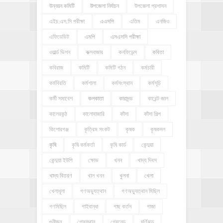
উন্নয়ন কমিটি
উপজেলা নির্বাচন
উপজেলা প্রশাসন
এইচ.এস.সি পরীক্ষা
এএসপি
এতিম
এনজিও
এফিডেভিট
এমপি
এসএসসি পরীক্ষা
ওয়ার্ল্ড ভিশন
কক্সবাজার
কনফিডেন্স
কবিতা
কবিরাজ
কমিটি
কমিটি গঠন
কর্মচারী
কর্মবিরতি
কর্মশালা
কর্মসংস্থান
কর্মসূচি
কর্মী সমাবেশ
কলকাতা
কারাদন্ড
কারেন্ট জাল
কালেরকন্ঠ
কালোবাজারি
কাঁসা
কাঁসা শিল্প
কিশোরগঞ্জ
কৃত্রিম সংকট
কৃষক
কৃষকদল
কৃষি
কৃষি কর্মকর্তা
কৃষি কার্ড
কেন্দুয়া
কেন্দুয়া ইউপি
ক্ষোভ
খনন
খাদ্য দিবস
খাদ্য বিতরণ
খাল খনন
খুলনা
খেলা
খেলাধূলা
গণঅভ্যুত্থান
গণঅভ্যুত্থান মিছিল
গণমিছিল
গাইবান্ধা
গাছ কর্তন
গাজা
গুনীজন
গোরস্থান
গ্রেনেড
ঘূর্ণিঝড়