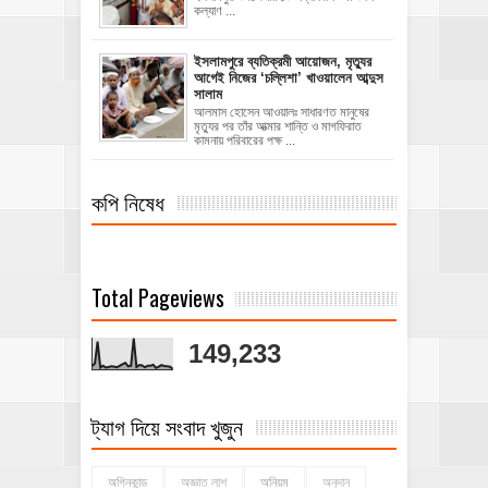
কল্যাণ ...
‎ইসলামপুরে ব্যতিক্রমী আয়োজন, মৃত্যুর
আগেই নিজের ‘চল্লিশা’ খাওয়ালেন আব্দুস
সালাম
আলমাস হোসেন আওয়ালঃ ‎​সাধারণত মানুষের
মৃত্যুর পর তাঁর আত্মার শান্তি ও মাগফিরাত
কামনায় পরিবারের পক্ষ ...
কপি নিষেধ
Total Pageviews
149,233
ট্যাগ দিয়ে সংবাদ খুজুন
অগ্নিকান্ড
অজ্ঞাত লাশ
অনিয়ম
অনুদান