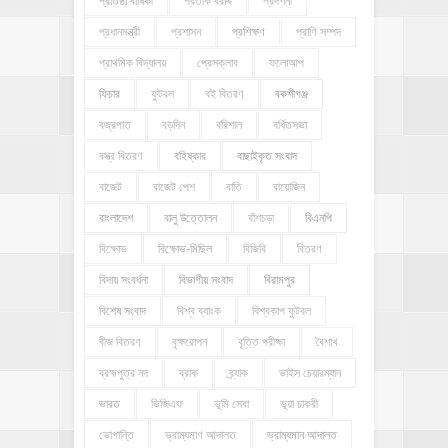
প্রতিষ্ঠা বার্ষিকী
প্রতীক বরাদ্দ
প্রদর্শনী
প্রধানমন্ত্রী
প্রশাসন
প্রশিক্ষণ
প্রাণি সম্পদ
প্রাথমিক বিদ্যালয়
প্রেসক্লাব
ফলোআপ
ফিচার
ফুটবল
বই বিতরণ
বকশীগঞ্জ
বজ্রপাত
বড়দিন
বরিশাল
বর্ধিতসভা
বস্ত্র বিতরণ
বহিষ্কার
বাছাইকৃত সংবাদ
বাজেট
বাজেট পেশ
বাতি
বায়োজিন
বাংলাদেশ
বালু উত্তোলন
বাঁশচড়া
বিএনপি
বিক্ষোভ
বিক্ষোভ-মিছিল
বিজিবি
বিতরণ
বিদায় সংবর্ধনা
বিভাগীয় সংবাদ
বিরামপুর
বিশেষ সংবাদ
বিশ্ব ব্যাংক
বিশ্বকাপ ফুটবল
বীজ বিতরণ
বৃক্ষরোপন
বৃত্তি পরীক্ষা
বৈশাখ
ব্রহ্মপুত্র নদ
ব্রাক
ব্র্যাক
ভাইস চেয়ারম্যান
ভারত
ভিজিএফ
ভূমি সেবা
ভূয়া চাকরী
ভোগান্তি
ভ্রাম্যমাণ আদালত
ভ্রাম্যমান আদালত