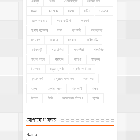
শেরপুর
শোক
শোভাযাত্রা
শ্রমিক দল
সকল
সকল খবর
সংঘর্ষ
সচিব
সচেতনা
সড়ক অবরোধ
সড়ক দুর্ঘটনা
সংবর্ধনা
সংবাদ সম্মেলন
সভা
সমকামী
সমাজসেবা
সমাবেশ
সম্মাননা
সম্মেলন
সরিষাবাড়ি
সরিষাবাড়ী
সহযোগিতা
সাতক্ষীরা
সাংবাদিক
সাবেক সচিব
সারাদেশ
সালিশী
সাহিত্য
সিলগালা
স্কুল ছাত্রী
স্বাধীনতা দিবস
স্বাস্থ্য দর্পণ
স্বেচ্ছাসেবক দল
স্মরণসভা
হত্যা
হত্যার হুমকি
হাদি ভাই
হামলা
হিজড়া
হিলি
হুইলচেয়ার বিতরণ
হুমকি
যোগাযোগ ফরম
Name