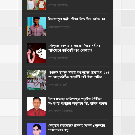
শেরপুর প্রতিনিধিঃ ...
ইসলামপুরে প্রক্সি পরীক্ষা দিতে গিয়ে আটক এক
রোকনুজ্জামান সবুজঃ ...
শেরপুরের নকলায় ৫ বছরের শিশুকে ধর্ষনের
অভিযোগে প্রতিবেশী দাদা গ্রেফতার
শেরপুর প্রতিনিধি: ...
পশ্চিমবঙ্গ তৃণমূল মহিলা কংগ্রেসের উদ্যোগে, ১১৫
তম আন্তর্জাতিক শ্রমজীবী নারী দিবস পালিত
কলকাতা (ভারত) ...
ঈদের শুভেচ্ছা জানিয়েছেন পাকুরিয়া ইউনিয়ন
বিএনপি'র সংগ্রামী আহ্বায়ক আ: হালিম সরকার
মোঃ নাজমুল হোসাইনঃ ...
মেলান্দহে রাজনৈতিক মামলায় শিক্ষক গ্রেফতার,
সমালোচনার ঝড়