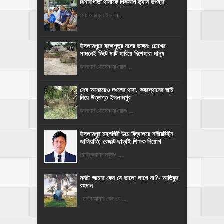
ঝিনাইগাতী থানাকে পিকআপ ভ্যান উপহার
মোঃ আরিফুল ইসলাম ...
ইসলামপুরে ব্রহ্মপুত্র নদের ভাঙ্গন; চোখের
সামনেই ভিটে মাটি হারিয়ে দিশেহারা মানুষ
আলমাস হোসেন আওয়াল ...
শেষ আশ্রয়েও দখলের থাবা, কবরস্থানের জমি
নিয়ে উত্তপ্ত ইসলামপুর
আলমাস হোসেন আওয়ালঃ ...
​ইসলামপুর মহলগিরী উচ্চ বিদ্যালয়ে নজিরবিহীন
জালিয়াতি; রেজাল্ট ছাড়াই শিক্ষক নিয়োগ
রোকনুজ্জামান সবুজঃ ...
মনটা আমার কেন যে ভালো লাগে না?- আতিকুর
রহমান
মনটা আমার কেন যে ...