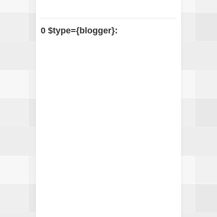
0 $type={blogger}: