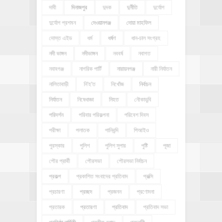
দাবী
দিনাজপুর
দুদক
দুর্নীতি
দুর্যোগ
দুর্যোগ প্রশমন
দেওয়ানগঞ্জ
দোয়া মাহফিল
দোস্ত এইড
ধর্ম
ধর্ষণ
ধান-চাল সংগ্রহ
নদী ভাঙ্গন
নদীভাঙ্গন
নববর্ষ
নবাগত
নবাবগঞ্জ
নাগরিক পার্টি
নারায়নগঞ্জ
নারী নির্যাতন
নালিতাবাড়ী
নি'হ'ত
নিখোঁজ
নির্বাচন
নির্যাতন
নিষেধাজ্ঞা
নিহত
নৌকাডুবি
পরিদর্শন
পরিবার পরিকল্পনা
পরিবেশ দিবস
পরীক্ষা
পলাতক
পানিবন্দি
পিআইও
পুরস্কার
পুলিশ
পুলিশ সুপার
পুষ্টি
পূজা
পৌর প্রার্থী
পৌরসভা
পৌরসভা নির্বাচন
প্রকল্প
প্রকাশিত সংবাদের প্রতিবাদ
প্রক্সি
প্রচারণা
প্রচ্ছদ
প্রজনন
প্রণোদনা
প্রতারক
প্রতারণা
প্রতিবাদ
প্রতিবাদ সভা