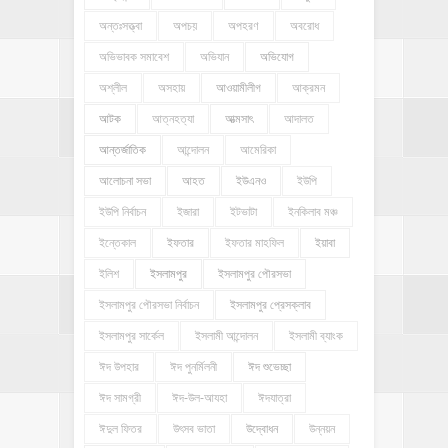
অন্তঃসত্ত্বা
অপচয়
অপহরণ
অবরোধ
অভিভাবক সমাবেশ
অভিযান
অভিযোগ
অশ্লীল
অসহায়
আওয়ামীলীগ
আক্রমন
আটক
আত্নহত্যা
আত্মসাৎ
আদালত
আন্তর্জাতিক
আন্দোলন
আমেরিকা
আলোচনা সভা
আহত
ইউএনও
ইউপি
ইউপি নির্বাচন
ইজারা
ইটভাটা
ইনকিলাব মঞ্চ
ইন্তেকাল
ইফতার
ইফতার মাহফিল
ইয়াবা
ইলিশ
ইসলামপুর
ইসলামপুর পৌরসভা
ইসলামপুর পৌরসভা নির্বাচন
ইসলামপুর প্রেসক্লাব
ইসলামপুর সার্কেল
ইসলামী আন্দোলন
ইসলামী ব্যাংক
ঈদ উপহার
ঈদ পুনর্মিলনী
ঈদ শুভেচ্ছা
ঈদ সামগ্রী
ঈদ-উল-আযহা
ঈদযাত্রা
ঈদুল ফিতর
উৎসব ভাতা
উদ্বোধন
উন্নয়ন