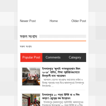
Newer Post
Home
Older Post
সকল সংবাদ
সকল সংবাদ
Popular Post
Comments
Category
‎ইসলামপুরে ‘জুলাই গণঅভ্যুত্থান দিবস
২০২৬’ পালিত, শিক্ষা প্রতিষ্ঠানগুলোতে
দিনব্যাপী নানা আয়োজন
‎​আলমাস হোসেন আওয়ালঃ‎ ‎​যথাযোগ্য মর্যাদা ও
বিনম্র শ্রদ্ধার মধ্য দিয়ে জামালপুরের ইসলামপুর
উপজেলার ...
ইসলামপুরে ১০ শয্যা বিশিষ্ট মা ও শিশু
কল্যাণ কেন্দ্রের শুভ উদ্বোধন
ইসলামপুর (জামালপুর) প্রতিনিধি: জামালপুরের
ইসলামপুর উপজেলায় ১০ শয্যা বিশিষ্ট মা ও শিশু