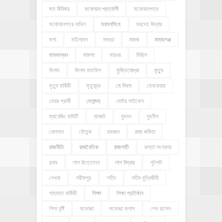
মত বিনিময়
মনোনয়ন প্রত্যাশী
মনোনয়নপত্র
মনোনয়নপত্র দাখিল
ময়মনসিংহ
মরদেহ উদ্ধার
মশা
মহিলাদল
মাগুড়া
মাদক
মাদারগঞ্জ
মানববন্ধন
মামলা
মারধর
মিছিল
মিলাদ
মিলাদ মাহফিল
মুক্তিযোদ্ধা
মৃত্যু
মৃত্যু বার্ষিকী
মৃত্যুদন্ড
মে দিবস
মেনকেয়ার
মেয়র প্রার্থী
মেলান্দহ
মোটর সাইকেল
ম্যানেজিং কমিটি
যানজট
যুবদল
যুবলীগ
যোগদান
যৌতুক
রমজান
রম্য কবিতা
রাজনীতি
রাজনৈতিক
রাজশাহী
রাস্তা সংস্কার
র‍্যাব
লাশ উত্তোলন
লাশ উদ্ধার
লুটপাট
লেখক
শরীফপুর
শহীদ
শহীদ বুদ্ধিজীবী
শাহাদাত বার্ষিকী
শিক্ষা
শিক্ষা প্রতিষ্ঠান
শিলা বৃষ্টি
শুভেচ্ছা
শুভেচ্ছা ক্লাস
শেখ রাসেল