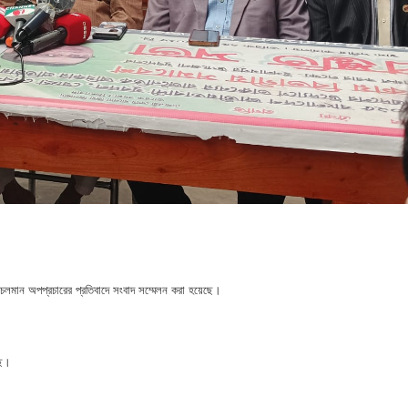
নপির হলেও শাস্তি আরও বেশি হবে” — এমপি মাহমুদুল হক রুবেল
ীর্ষে খন্দকার মাহবুব হাসান দিপন
ে মধ্যরাতে তাণ্ডব,গরু,স্বর্ণালঙ্কারসহ বিপুল টাকা লুট
 বাবু এমপির উন্নয়নের ধারায় স্বাস্থ্যসেবায় নতুন দিগন্ত
ে উত্তপ্ত ইসলামপুর
ে চলমান অপপ্রচারের প্রতিবাদে সংবাদ সম্মেলন করা হয়েছে।
ছে।