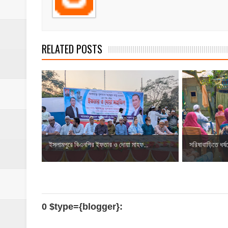
RELATED POSTS
ইসলামপুরে বিএনপির ইফতার ও দোয়া মাহফ...
সরিষাবাড়িতে ধর্ষণ
0 $type={blogger}: