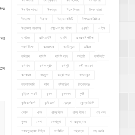
ঈদ উপহার
ঈদ পুনর্মিলনী
ঈদ শুভেচ্ছা
ঈদ সামগ্রী
্ষিত
ঈদ-উল-আযহা
ঈদযাত্রা
ঈদুল ফিতর
উৎসব ভাতা
উদ্বোধন
উন্নয়ন
উন্নয়ন কমিটি
উপজেলা নির্বাচন
উপজেলা প্রশাসন
এইচ.এস.সি পরীক্ষা
এএসপি
এতিম
এনজিও
এফিডেভিট
এমপি
এসএসসি পরীক্ষা
আমরা
ওয়ার্ল্ড ভিশন
কক্সবাজার
কনফিডেন্স
কবিতা
কবিরাজ
কমিটি
কমিটি গঠন
কর্মচারী
কর্মবিরতি
কর্মশালা
কর্মসংস্থান
কর্মসূচি
কর্মী সমাবেশ
চ্ছে
কলকাতা
কারাদন্ড
কারেন্ট জাল
কালেরকন্ঠ
কালোবাজারি
কাঁসা
কাঁসা শিল্প
কিশোরগঞ্জ
কৃত্রিম সংকট
কৃষক
কৃষকদল
কৃষি
কৃষি কর্মকর্তা
কৃষি কার্ড
কেন্দুয়া
কেন্দুয়া ইউপি
ক্ষোভ
খনন
খাদ্য দিবস
খাদ্য বিতরণ
খাল খনন
খুলনা
খেলা
খেলাধূলা
গণঅভ্যুত্থান
গণঅভ্যুত্থান মিছিল
গণমিছিল
গাইবান্ধা
গাছ কর্তন