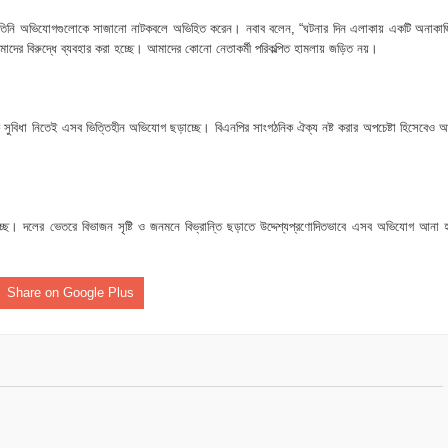
। তিনি অভিযোগগুলোকে সাজানো নাটকবলে অভিহিত করেন। নবাব বলেন, “ঘটনার দিন এলাকায় একটি অনাকাঙ্ক
দের বিরুদ্ধে ব্যবহার করা হচ্ছে। আমাদের কোনো নেতাকর্মী পরিকল্পিত হামলায় জড়িত নয়।
ক সুবিধা নিতেই এসব ভিত্তিহীন অভিযোগ ছড়াচ্ছে। বিএনপির সাংগঠনিক ঐক্য নষ্ট করার অপচেষ্টা হিসেবেও 
লাচ্ছে। দলের ভেতরে বিভাজন সৃষ্টি ও জনমনে বিভ্রান্তি ছড়াতে উদ্দেশ্যপ্রণোদিতভাবে এসব অভিযোগ আনা হ
Share on Google Plus