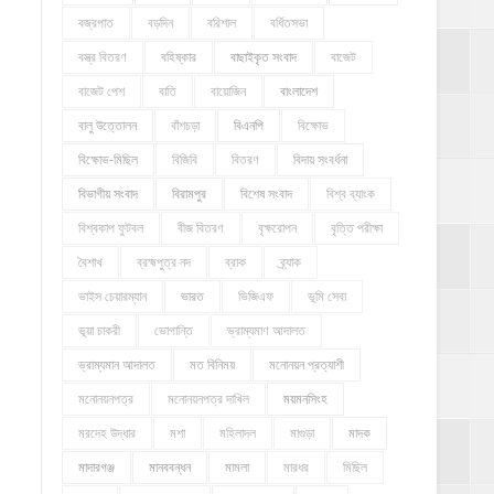
বজ্রপাত
বড়দিন
বরিশাল
বর্ধিতসভা
বস্ত্র বিতরণ
বহিষ্কার
বাছাইকৃত সংবাদ
বাজেট
বাজেট পেশ
বাতি
বায়োজিন
বাংলাদেশ
বালু উত্তোলন
বাঁশচড়া
বিএনপি
বিক্ষোভ
বিক্ষোভ-মিছিল
বিজিবি
বিতরণ
বিদায় সংবর্ধনা
বিভাগীয় সংবাদ
বিরামপুর
বিশেষ সংবাদ
বিশ্ব ব্যাংক
বিশ্বকাপ ফুটবল
বীজ বিতরণ
বৃক্ষরোপন
বৃত্তি পরীক্ষা
বৈশাখ
ব্রহ্মপুত্র নদ
ব্রাক
ব্র্যাক
ভাইস চেয়ারম্যান
ভারত
ভিজিএফ
ভূমি সেবা
ভূয়া চাকরী
ভোগান্তি
ভ্রাম্যমাণ আদালত
ভ্রাম্যমান আদালত
মত বিনিময়
মনোনয়ন প্রত্যাশী
মনোনয়নপত্র
মনোনয়নপত্র দাখিল
ময়মনসিংহ
মরদেহ উদ্ধার
মশা
মহিলাদল
মাগুড়া
মাদক
মাদারগঞ্জ
মানববন্ধন
মামলা
মারধর
মিছিল