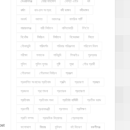
দেওয়ানগঞ্জ
দোয়া মাহফিল
দোস্ত এইড
ধর্ম
ধর্ষণ
ধান-চাল সংগ্রহ
নদী ভাঙ্গন
নদীভাঙ্গন
নববর্ষ
নবাগত
নবাবগঞ্জ
নাগরিক পার্টি
নারায়নগঞ্জ
নারী নির্যাতন
নালিতাবাড়ী
নি'হ'ত
নিখোঁজ
নির্বাচন
নির্যাতন
নিষেধাজ্ঞা
নিহত
নৌকাডুবি
পরিদর্শন
পরিবার পরিকল্পনা
পরিবেশ দিবস
পরীক্ষা
পলাতক
পানিবন্দি
পিআইও
পুরস্কার
পুলিশ
পুলিশ সুপার
পুষ্টি
পূজা
পৌর প্রার্থী
পৌরসভা
পৌরসভা নির্বাচন
প্রকল্প
প্রকাশিত সংবাদের প্রতিবাদ
প্রক্সি
প্রচারণা
প্রচ্ছদ
প্রজনন
প্রণোদনা
প্রতারক
প্রতারণা
প্রতিবাদ
প্রতিবাদ সভা
প্রতিষ্ঠা বার্ষিকী
প্রতীক বরাদ্দ
প্রদর্শনী
প্রধানমন্ত্রী
প্রশাসন
প্রশিক্ষণ
প্রাণি সম্পদ
প্রাথমিক বিদ্যালয়
প্রেসক্লাব
ost
ফলোআপ
ফিচার
ফুটবল
বই বিতরণ
বকশীগঞ্জ