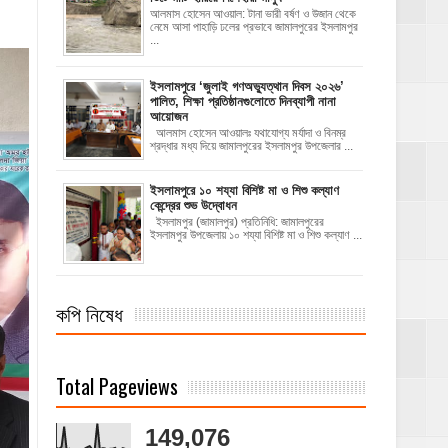
আলমাস হোসেন আওয়াল: টানা ভারী বর্ষণ ও উজান থেকে
নেমে আসা পাহাড়ি ঢলের প্রভাবে জামালপুরের ইসলামপুর
...
‎ইসলামপুরে ‘জুলাই গণঅভ্যুত্থান দিবস ২০২৬’
পালিত, শিক্ষা প্রতিষ্ঠানগুলোতে দিনব্যাপী নানা
আয়োজন
‎​আলমাস হোসেন আওয়ালঃ‎ ‎​যথাযোগ্য মর্যাদা ও বিনম্র
শ্রদ্ধার মধ্য দিয়ে জামালপুরের ইসলামপুর উপজেলার ...
ইসলামপুরে ১০ শয্যা বিশিষ্ট মা ও শিশু কল্যাণ
কেন্দ্রের শুভ উদ্বোধন
ইসলামপুর (জামালপুর) প্রতিনিধি: জামালপুরের
ইসলামপুর উপজেলায় ১০ শয্যা বিশিষ্ট মা ও শিশু কল্যাণ ...
কপি নিষেধ
Total Pageviews
149,076