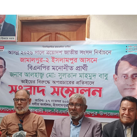
 ভিটে মাটি হারিয়ে দিশেহারা মানুষ
হমান
া মামলার প্রস্তুতি
জসেবা কর্মচারীর বিরুদ্ধে ঘুষের অভিযোগ
েরপুরে ত্রাণ প্রতিমন্ত্রী
া বিষয়ক কর্মশালা ও গ্রাহক সমাবেশ অনুষ্ঠিত
ভাপতি উত্তম, সম্পাদক মহাদেব
লিয়াতি; রেজাল্ট ছাড়াই শিক্ষক নিয়োগ
 বিষয়ক প্রশিক্ষণ অনুষ্ঠিত