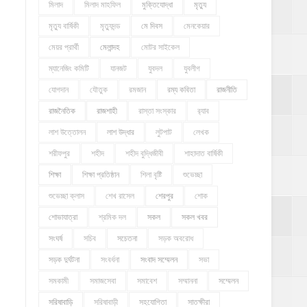
মিলাদ
মিলাদ মাহফিল
মুক্তিযোদ্ধা
মৃত্যু
মৃত্যু বার্ষিকী
মৃত্যুদন্ড
মে দিবস
মেনকেয়ার
মেয়র প্রার্থী
মেলান্দহ
মোটর সাইকেল
ম্যানেজিং কমিটি
যানজট
যুবদল
যুবলীগ
যোগদান
যৌতুক
রমজান
রম্য কবিতা
রাজনীতি
রাজনৈতিক
রাজশাহী
রাস্তা সংস্কার
র‍্যাব
লাশ উত্তোলন
লাশ উদ্ধার
লুটপাট
লেখক
শরীফপুর
শহীদ
শহীদ বুদ্ধিজীবী
শাহাদাত বার্ষিকী
শিক্ষা
শিক্ষা প্রতিষ্ঠান
শিলা বৃষ্টি
শুভেচ্ছা
শুভেচ্ছা ক্লাস
শেখ রাসেল
শেরপুর
শোক
শোভাযাত্রা
শ্রমিক দল
সকল
সকল খবর
সংঘর্ষ
সচিব
সচেতনা
সড়ক অবরোধ
সড়ক দুর্ঘটনা
সংবর্ধনা
সংবাদ সম্মেলন
সভা
সমকামী
সমাজসেবা
সমাবেশ
সম্মাননা
সম্মেলন
সরিষাবাড়ি
সরিষাবাড়ী
সহযোগিতা
সাতক্ষীরা