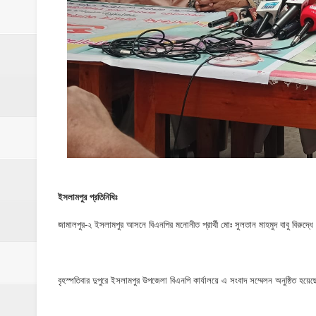
মাদকের ব্যাপারে কোনো সুপারিশ চলবে না, বিএ
‎পার্থশী ইউপি নির্বাচনে চেয়ারম্যান পদে আলোচনার শ
​ইসলামপুরে পূর্বশত্রুতার জেরে প্রতিপক্ষের বসতঘর
‎ইসলামপুর স্বাস্থ্য কমপ্লেক্স ১০১ শয্যায় উন্নীত,
শেষ আশ্রয়েও দখলের থাবা, কবরস্থানের জমি নিয়
ইসলামপুর প্রতিনিধিঃ
জামালপুর-২ ইসলামপুর আসনে বিএনপির মনোনীত প্রার্থী মোঃ সুলতান মাহমুদ বাবু বিরুদ্ধ
বৃহস্পতিবার দুপুরে ইসলামপুর উপজেলা বিএনপি কার্যালয়ে এ সংবাদ সম্মেলন অনুষ্ঠিত হয়ে