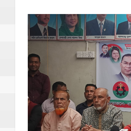
ঝিনাইগাতী থানাকে পিকআপ ভ্যান উপহার
ইসলামপুরে ব্রহ্মপুত্র নদের ভাঙ্গন; চোখের সামনেই
মনটা আমার কেন যে ভালো লাগে না?- আতিকুর র
ঝিনাইগাতীতে ভাতিজাদের হামলায় চাচী নিহত; হত্য
‎ইসলামপুরে এতিমখানার কমিটি নিয়ে হট্টগোল, সমা
আমরা সবই করতে চাই, তবে আমাদের হাত-পা বাঁধা; শ
ইসলামপুরে আর্থিক সাক্ষরতা ও লেনদেনে নিরাপত্ত
ইসলামপুরে কাঁসা শিল্প উন্নয়ন কমিটি ঘোষণা- স
​ইসলামপুর মহলগিরী উচ্চ বিদ্যালয়ে নজিরবিহীন জা
ইসলামপুরে তৃতীয় লিঙ্গ জনগোষ্ঠীর সক্ষমতা উন্নয়ন