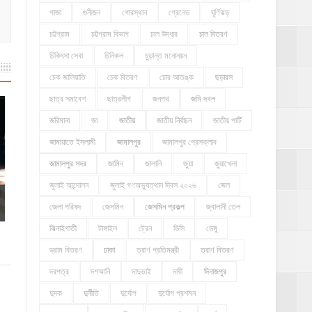
গাজা
গুনীজন
গোরস্থান
গ্রেনেড
ঘূর্ণিঝড়
চট্টগ্রাম
চট্টগ্রাম বিভাগ
চাল উদ্ধার
চাল বিতরণ
চিকিৎসা সেবা
চিনিকল
চুড়ান্ত মনোনয়ন
চেক জালিয়াতি
চেক বিতরণ
চোর আতঙ্ক
ছড়ারস
ছাত্র সমাবেশ
ছাত্রলীগ
জনপথ
জমি দখল
জরিমানা
জা
জাতীয়
জাতীয় নির্বাচন
জাতীয় পার্টি
জামায়াতে ইসলামী
জামালপুর
জামালপুর প্রেসক্লাব
জামালপুর সদর
জামিন
জালানি
জুয়া
জুয়াখেলা
জুলাই আন্দোলন
জুলাই গণঅভ্যুত্থান দিবস ২০২৬
জেল
জেলা পরিষদ
জেসমিন
জেসমিন প্রকল্প
জ্বালানী তেল
ঝিনাইগাতী
টাঙ্গাইল
ট্রেন
ডিসি
ডেঙ্গু
ড্রাম বিতরণ
ঢাকা
ত্রাণ প্রতিমন্ত্রী
ত্রাণ বিতরণ
দরপত্র
দশআনি
দাদুভাই
দাবী
দিনাজপুর
দুদক
দুর্নীতি
দুর্যোগ
দুর্যোগ প্রশমন