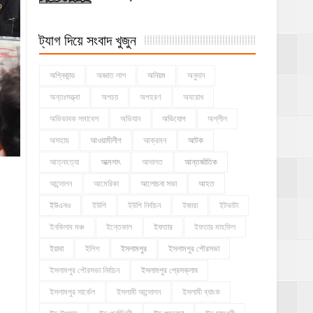
ট্যাগ দিয়ে সংবাদ খুজুন
অগ্নিকান্ড
অজ্ঞাত লাশ
অনিয়ম
অনুদান
অন্তঃসত্ত্বা
অপচয়
অপহরণ
অবরোধ
অভিভাবক সমাবেশ
অভিযান
অভিযোগ
অশ্লীল
অসহায়
আওয়ামীলীগ
আক্রমন
আটক
আত্নহত্যা
আত্মসাৎ
আদালত
আন্তর্জাতিক
আন্দোলন
আমেরিকা
আলোচনা সভা
আহত
ইউএনও
ইউপি
ইউপি নির্বাচন
ইজারা
ইটভাটা
ইনকিলাব মঞ্চ
ইন্তেকাল
ইফতার
ইফতার মাহফিল
ইয়াবা
ইলিশ
ইসলামপুর
ইসলামপুর পৌরসভা
ইসলামপুর পৌরসভা নির্বাচন
ইসলামপুর প্রেসক্লাব
ইসলামপুর সার্কেল
ইসলামী আন্দোলন
ইসলামী ব্যাংক