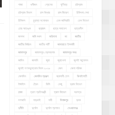
গাজা
গুনীজন
গ্রেনেড
ঘূর্ণিঝড়
চট্টগ্রাম
চট্টগ্রাম বিভাগ
চাল উদ্ধার
চাল বিতরণ
চিকিৎসা সেবা
চিনিকল
চুড়ান্ত মনোনয়ন
চেক জালিয়াতি
চেক বিতরণ
চোর আতঙ্ক
ছড়ারস
ছাত্র সমাবেশ
ছাত্রলীগ
জনপথ
জমি দখল
জরিমানা
জা
জাতীয়
জাতীয় নির্বাচন
জাতীয় পার্টি
জামায়াতে ইসলামী
জামালপুর
জামালপুর প্রেসক্লাব
জামালপুর সদর
জামিন
জালানি
জুয়া
জুয়াখেলা
জুলাই আন্দোলন
জুলাই গণঅভ্যুত্থান দিবস ২০২৬
জেল
জেলা পরিষদ
জেসমিন
জেসমিন প্রকল্প
জ্বালানী তেল
ঝিনাইগাতী
টাঙ্গাইল
ট্রেন
ডিসি
ডেঙ্গু
ড্রাম বিতরণ
ঢাকা
ত্রাণ প্রতিমন্ত্রী
ত্রাণ বিতরণ
দরপত্র
দশআনি
দাদুভাই
দাবী
দিনাজপুর
দুদক
দুর্নীতি
দুর্যোগ
দুর্যোগ প্রশমন
দেওয়ানগঞ্জ