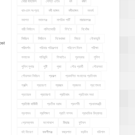
দোয়া মাহফিল
দোস্ত এইড
ধর্ম
ধর্ষণ
ধান-চাল সংগ্রহ
নদী ভাঙ্গন
নদীভাঙ্গন
নববর্ষ
নবাগত
নবাবগঞ্জ
নাগরিক পার্টি
নারায়নগঞ্জ
নারী নির্যাতন
নালিতাবাড়ী
নি'হ'ত
নিখোঁজ
নির্বাচন
নির্যাতন
নিষেধাজ্ঞা
নিহত
নৌকাডুবি
ost
পরিদর্শন
পরিবার পরিকল্পনা
পরিবেশ দিবস
পরীক্ষা
পলাতক
পানিবন্দি
পিআইও
পুরস্কার
পুলিশ
পুলিশ সুপার
পুষ্টি
পূজা
পৌর প্রার্থী
পৌরসভা
পৌরসভা নির্বাচন
প্রকল্প
প্রকাশিত সংবাদের প্রতিবাদ
প্রক্সি
প্রচারণা
প্রচ্ছদ
প্রজনন
প্রণোদনা
প্রতারক
প্রতারণা
প্রতিবাদ
প্রতিবাদ সভা
প্রতিষ্ঠা বার্ষিকী
প্রতীক বরাদ্দ
প্রদর্শনী
প্রধানমন্ত্রী
প্রশাসন
প্রশিক্ষণ
প্রাণি সম্পদ
প্রাথমিক বিদ্যালয়
প্রেসক্লাব
ফলোআপ
ফিচার
ফুটবল
বই বিতরণ
বকশীগঞ্জ
বজ্রপাত
বড়দিন
বরিশাল