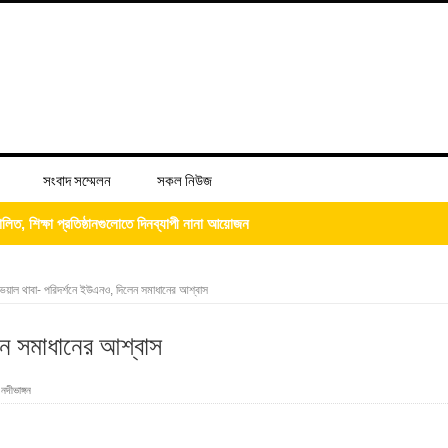
সংবাদ সম্মেলন
সকল নিউজ
্দ্রের শুভ উদ্বোধন
িজের ‘চল্লিশা’ খাওয়ালেন আব্দুস সালাম
ভয়াল থাবা- পরিদর্শনে ইউএনও, দিলেন সমাধানের আশ্বাস
েন সমাধানের আশ্বাস
,
নদীভাঙ্গন
 ভিটে মাটি হারিয়ে দিশেহারা মানুষ