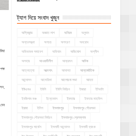
ট্যাগ দিয়ে সংবাদ খুজুন
অগ্নিকান্ড
অজ্ঞাত লাশ
অনিয়ম
অনুদান
অন্তঃসত্ত্বা
অপচয়
অপহরণ
অবরোধ
বিঘা
অভিভাবক সমাবেশ
অভিযান
অভিযোগ
অশ্লীল
অসহায়
আওয়ামীলীগ
আক্রমন
আটক
পক্ষ
আত্নহত্যা
আত্মসাৎ
আদালত
আন্তর্জাতিক
আন্দোলন
আমেরিকা
আলোচনা সভা
আহত
লেন,
ইউএনও
ইউপি
ইউপি নির্বাচন
ইজারা
ইটভাটা
ইনকিলাব মঞ্চ
ইন্তেকাল
ইফতার
ইফতার মাহফিল
 দেন
ইয়াবা
ইলিশ
ইসলামপুর
ইসলামপুর পৌরসভা
ইসলামপুর পৌরসভা নির্বাচন
ইসলামপুর প্রেসক্লাব
ইসলামপুর সার্কেল
ইসলামী আন্দোলন
ইসলামী ব্যাংক