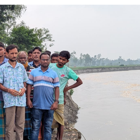
হমান
া মামলার প্রস্তুতি
জসেবা কর্মচারীর বিরুদ্ধে ঘুষের অভিযোগ
েরপুরে ত্রাণ প্রতিমন্ত্রী
া বিষয়ক কর্মশালা ও গ্রাহক সমাবেশ অনুষ্ঠিত
ভাপতি উত্তম, সম্পাদক মহাদেব
লিয়াতি; রেজাল্ট ছাড়াই শিক্ষক নিয়োগ
 বিষয়ক প্রশিক্ষণ অনুষ্ঠিত
নপির হলেও শাস্তি আরও বেশি হবে” — এমপি মাহমুদুল হক রুবেল
ীর্ষে খন্দকার মাহবুব হাসান দিপন