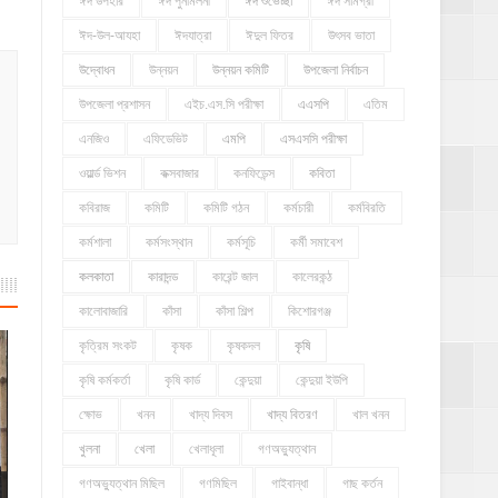
ঈদ উপহার
ঈদ পুনর্মিলনী
ঈদ শুভেচ্ছা
ঈদ সামগ্রী
ঈদ-উল-আযহা
ঈদযাত্রা
ঈদুল ফিতর
উৎসব ভাতা
উদ্বোধন
উন্নয়ন
উন্নয়ন কমিটি
উপজেলা নির্বাচন
উপজেলা প্রশাসন
এইচ.এস.সি পরীক্ষা
এএসপি
এতিম
এনজিও
এফিডেভিট
এমপি
এসএসসি পরীক্ষা
ওয়ার্ল্ড ভিশন
কক্সবাজার
কনফিডেন্স
কবিতা
কবিরাজ
কমিটি
কমিটি গঠন
কর্মচারী
কর্মবিরতি
কর্মশালা
কর্মসংস্থান
কর্মসূচি
কর্মী সমাবেশ
কলকাতা
কারাদন্ড
কারেন্ট জাল
কালেরকন্ঠ
কালোবাজারি
কাঁসা
কাঁসা শিল্প
কিশোরগঞ্জ
কৃত্রিম সংকট
কৃষক
কৃষকদল
কৃষি
কৃষি কর্মকর্তা
কৃষি কার্ড
কেন্দুয়া
কেন্দুয়া ইউপি
ক্ষোভ
খনন
খাদ্য দিবস
খাদ্য বিতরণ
খাল খনন
খুলনা
খেলা
খেলাধূলা
গণঅভ্যুত্থান
গণঅভ্যুত্থান মিছিল
গণমিছিল
গাইবান্ধা
গাছ কর্তন