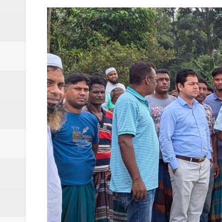
মনটা আমার কেন যে ভালো লাগে না?- আতিকুর র
ঝিনাইগাতীতে ভাতিজাদের হামলায় চাচী নিহত; হত্য
‎ইসলামপুরে এতিমখানার কমিটি নিয়ে হট্টগোল, সমা
আমরা সবই করতে চাই, তবে আমাদের হাত-পা বাঁধা; শ
ইসলামপুরে আর্থিক সাক্ষরতা ও লেনদেনে নিরাপত্ত
ইসলামপুরে কাঁসা শিল্প উন্নয়ন কমিটি ঘোষণা- স
​ইসলামপুর মহলগিরী উচ্চ বিদ্যালয়ে নজিরবিহীন জা
ইসলামপুরে তৃতীয় লিঙ্গ জনগোষ্ঠীর সক্ষমতা উন্নয়ন
মাদকের ব্যাপারে কোনো সুপারিশ চলবে না, বিএ
‎পার্থশী ইউপি নির্বাচনে চেয়ারম্যান পদে আলোচনার শ