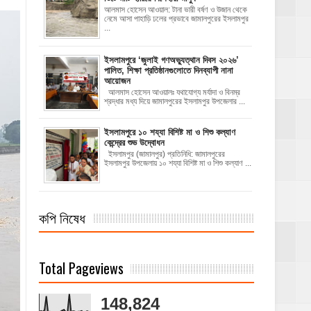
আলমাস হোসেন আওয়াল: টানা ভারী বর্ষণ ও উজান থেকে
নেমে আসা পাহাড়ি ঢলের প্রভাবে জামালপুরের ইসলামপুর
...
‎ইসলামপুরে ‘জুলাই গণঅভ্যুত্থান দিবস ২০২৬’
পালিত, শিক্ষা প্রতিষ্ঠানগুলোতে দিনব্যাপী নানা
আয়োজন
‎​আলমাস হোসেন আওয়ালঃ‎ ‎​যথাযোগ্য মর্যাদা ও বিনম্র
শ্রদ্ধার মধ্য দিয়ে জামালপুরের ইসলামপুর উপজেলার ...
ইসলামপুরে ১০ শয্যা বিশিষ্ট মা ও শিশু কল্যাণ
কেন্দ্রের শুভ উদ্বোধন
ইসলামপুর (জামালপুর) প্রতিনিধি: জামালপুরের
ইসলামপুর উপজেলায় ১০ শয্যা বিশিষ্ট মা ও শিশু কল্যাণ ...
কপি নিষেধ
Total Pageviews
148,824