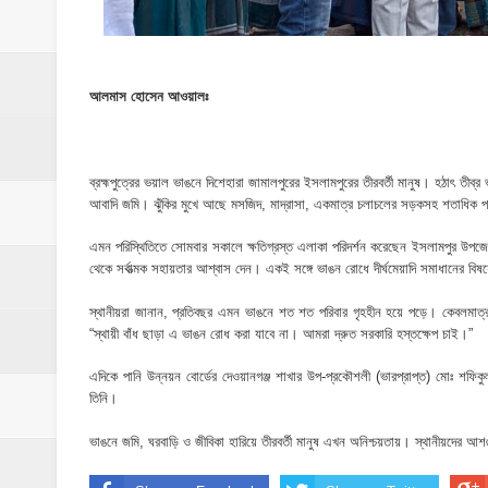
​ইসলামপুরে পূর্বশত্রুতার জেরে প্রতিপক্ষের বসতঘর
‎ইসলামপুর স্বাস্থ্য কমপ্লেক্স ১০১ শয্যায় উন্নীত,
আলমাস হোসেন আওয়ালঃ
ঝিনাইগাতী ক্ষুদ্র বণিক সমবায় সমিতির বার্ষিক সা
‎পানি সম্পদ মন্ত্রণালয়ের সংসদীয় স্থায়ী কমিটির
ব্রহ্মপুত্রের ভয়াল ভাঙনে দিশেহারা জামালপুরের ইসলামপুরের তীরবর্তী মানুষ। হঠাৎ তীব
‎ইসলামপুরে ‘জুলাই গণঅভ্যুত্থান দিবস ২০২৬’ পা
আবাদি জমি। ঝুঁকির মুখে আছে মসজিদ, মাদ্রাসা, একমাত্র চলাচলের সড়কসহ শতাধিক প
এমন পরিস্থিতিতে সোমবার সকালে ক্ষতিগ্রস্ত এলাকা পরিদর্শন করেছেন ইসলামপুর উপজেলার
থেকে সর্বাত্মক সহায়তার আশ্বাস দেন। একই সঙ্গে ভাঙন রোধে দীর্ঘমেয়াদি সমাধানের বিষয়েও
স্থানীয়রা জানান, প্রতিবছর এমন ভাঙনে শত শত পরিবার গৃহহীন হয়ে পড়ে। কেবলমাত্র 
“স্থায়ী বাঁধ ছাড়া এ ভাঙন রোধ করা যাবে না। আমরা দ্রুত সরকারি হস্তক্ষেপ চাই।”
এদিকে পানি উন্নয়ন বোর্ডের দেওয়ানগঞ্জ শাখার উপ-প্রকৌশলী (ভারপ্রাপ্ত) মোঃ শফিক
তিনি।
ভাঙনে জমি, ঘরবাড়ি ও জীবিকা হারিয়ে তীরবর্তী মানুষ এখন অনিশ্চয়তায়। স্থানীয়দের আশঙ্ক