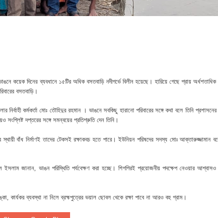
ে মধ্যরাতে তাণ্ডব,গরু,স্বর্ণালঙ্কারসহ বিপুল টাকা লুট
 বাবু এমপির উন্নয়নের ধারায় স্বাস্থ্যসেবায় নতুন দিগন্ত
ধারণ সভা অনুষ্ঠিত
 সদস্য হলেন এমপি সুলতান মাহমুদ বাবু
্র ভাঙনে কয়েক দিনের ব্যবধানে ১৫টির অধিক বসতবাড়ি নদীগর্ভে বিলীন হয়েছে। হারিয়ে গেছে প্রায় অর্ধশতাধিক 
লিত, শিক্ষা প্রতিষ্ঠানগুলোতে দিনব্যাপী নানা আয়োজন
রিবারের বসতবাড়ি।
 নির্বাহী কর্মকর্তা মোঃ তৌহিদুর রহমান । ভাঙনে সবকিছু হারানো পরিবারের সঙ্গে কথা বলে তিনি প্রশাসনের 
 সংশ্লিষ্ট দপ্তরের সঙ্গে সমন্বয়ের প্রতিশ্রুতি দেন তিনি।
স্থায়ী বাঁধ নির্মাণই তাদের টেকসই রক্ষাকবচ হতে পারে। ইউনিয়ন পরিষদের সদস্য মোঃ আক্তারুজ্জামান ব
ুল ইসলাম জানান, ভাঙন পরিস্থিতি পর্যবেক্ষণ করা হচ্ছে। শিগগিরই প্রয়োজনীয় পদক্ষেপ নেওয়ার আশ্বাসও
া, কার্যকর ব্যবস্থা না নিলে ব্রহ্মপুত্রের ভয়াল ছোবল থেকে রক্ষা পাবে না আরও বহু গ্রাম।