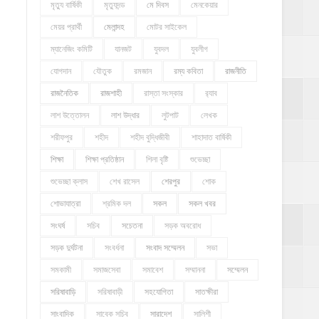
মৃত্যু বার্ষিকী
মৃত্যুদন্ড
মে দিবস
মেনকেয়ার
মেয়র প্রার্থী
মেলান্দহ
মোটর সাইকেল
ম্যানেজিং কমিটি
যানজট
যুবদল
যুবলীগ
যোগদান
যৌতুক
রমজান
রম্য কবিতা
রাজনীতি
রাজনৈতিক
রাজশাহী
রাস্তা সংস্কার
র‍্যাব
লাশ উত্তোলন
লাশ উদ্ধার
লুটপাট
লেখক
শরীফপুর
শহীদ
শহীদ বুদ্ধিজীবী
শাহাদাত বার্ষিকী
শিক্ষা
শিক্ষা প্রতিষ্ঠান
শিলা বৃষ্টি
শুভেচ্ছা
শুভেচ্ছা ক্লাস
শেখ রাসেল
শেরপুর
শোক
শোভাযাত্রা
শ্রমিক দল
সকল
সকল খবর
সংঘর্ষ
সচিব
সচেতনা
সড়ক অবরোধ
সড়ক দুর্ঘটনা
সংবর্ধনা
সংবাদ সম্মেলন
সভা
সমকামী
সমাজসেবা
সমাবেশ
সম্মাননা
সম্মেলন
সরিষাবাড়ি
সরিষাবাড়ী
সহযোগিতা
সাতক্ষীরা
সাংবাদিক
সাবেক সচিব
সারাদেশ
সালিশী