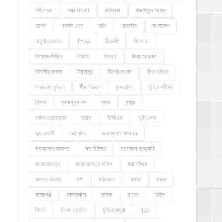
বর্ধিতসভা
বস্ত্র বিতরণ
বহিষ্কার
বাছাইকৃত সংবাদ
বাজেট
বাজেট পেশ
বাতি
বায়োজিন
বাংলাদেশ
বালু উত্তোলন
বাঁশচড়া
বিএনপি
বিক্ষোভ
বিক্ষোভ-মিছিল
বিজিবি
বিতরণ
বিদায় সংবর্ধনা
বিভাগীয় সংবাদ
বিরামপুর
বিশেষ সংবাদ
বিশ্ব ব্যাংক
বিশ্বকাপ ফুটবল
বীজ বিতরণ
বৃক্ষরোপন
বৃত্তি পরীক্ষা
বৈশাখ
ব্রহ্মপুত্র নদ
ব্রাক
ব্র্যাক
ভাইস চেয়ারম্যান
ভারত
ভিজিএফ
ভূমি সেবা
ভূয়া চাকরী
ভোগান্তি
ভ্রাম্যমাণ আদালত
ভ্রাম্যমান আদালত
মত বিনিময়
মনোনয়ন প্রত্যাশী
মনোনয়নপত্র
মনোনয়নপত্র দাখিল
ময়মনসিংহ
মরদেহ উদ্ধার
মশা
মহিলাদল
মাগুড়া
মাদক
মাদারগঞ্জ
মানববন্ধন
মামলা
মারধর
মিছিল
মিলাদ
মিলাদ মাহফিল
মুক্তিযোদ্ধা
মৃত্যু