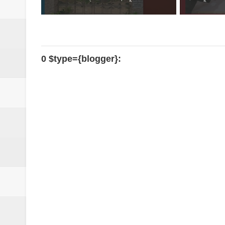
0 $type={blogger}: