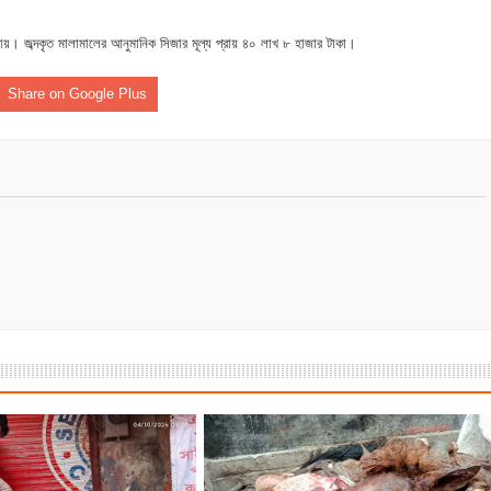
ে মধ্যরাতে তাণ্ডব,গরু,স্বর্ণালঙ্কারসহ বিপুল টাকা লুট
ায়। জব্দকৃত মালামালের আনুমানিক সিজার মূল্য প্রায় ৪০ লাখ ৮ হাজার টাকা।
 বাবু এমপির উন্নয়নের ধারায় স্বাস্থ্যসেবায় নতুন দিগন্ত
Share on Google Plus
ধারণ সভা অনুষ্ঠিত
 সদস্য হলেন এমপি সুলতান মাহমুদ বাবু
লিত, শিক্ষা প্রতিষ্ঠানগুলোতে দিনব্যাপী নানা আয়োজন