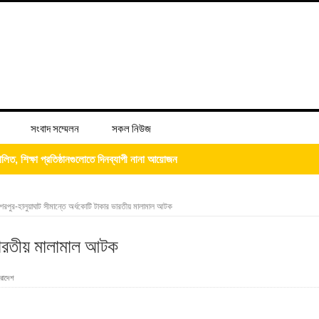
সংবাদ সম্মেলন
সকল নিউজ
্দ্রের শুভ উদ্বোধন
িজের ‘চল্লিশা’ খাওয়ালেন আব্দুস সালাম
েরপুর-হালুয়াঘাট সীমান্তে অর্ধকোটি টাকার ভারতীয় মালামাল আটক
 ভারতীয় মালামাল আটক
রাদেশ
 ভিটে মাটি হারিয়ে দিশেহারা মানুষ