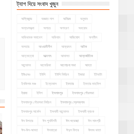
ট্যাগ দিয়ে সংবাদ খুজুন
অগ্নিকান্ড
অজ্ঞাত লাশ
অনিয়ম
অনুদান
অন্তঃসত্ত্বা
অপচয়
অপহরণ
অবরোধ
অভিভাবক সমাবেশ
অভিযান
অভিযোগ
অশ্লীল
অসহায়
আওয়ামীলীগ
আক্রমন
আটক
আত্নহত্যা
আত্মসাৎ
আদালত
আন্তর্জাতিক
আন্দোলন
আমেরিকা
আলোচনা সভা
আহত
ইউএনও
ইউপি
ইউপি নির্বাচন
ইজারা
ইটভাটা
ইনকিলাব মঞ্চ
ইন্তেকাল
ইফতার
ইফতার মাহফিল
ইয়াবা
ইলিশ
ইসলামপুর
ইসলামপুর পৌরসভা
ইসলামপুর পৌরসভা নির্বাচন
ইসলামপুর প্রেসক্লাব
ইসলামপুর সার্কেল
ইসলামী আন্দোলন
ইসলামী ব্যাংক
ঈদ উপহার
ঈদ পুনর্মিলনী
ঈদ শুভেচ্ছা
ঈদ সামগ্রী
ঈদ-উল-আযহা
ঈদযাত্রা
ঈদুল ফিতর
উৎসব ভাতা