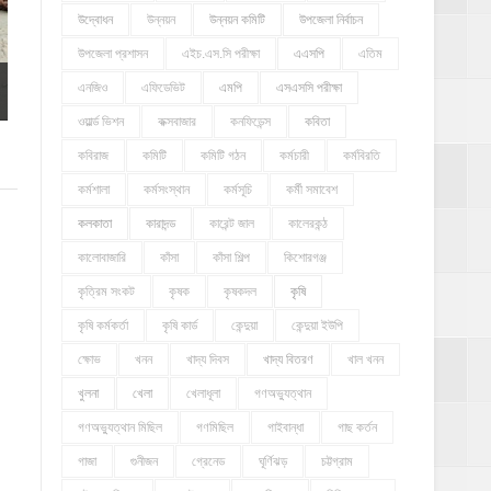
উদ্বোধন
উন্নয়ন
উন্নয়ন কমিটি
উপজেলা নির্বাচন
উপজেলা প্রশাসন
এইচ.এস.সি পরীক্ষা
এএসপি
এতিম
এনজিও
এফিডেভিট
এমপি
এসএসসি পরীক্ষা
ওয়ার্ল্ড ভিশন
কক্সবাজার
কনফিডেন্স
কবিতা
কবিরাজ
কমিটি
কমিটি গঠন
কর্মচারী
কর্মবিরতি
কর্মশালা
কর্মসংস্থান
কর্মসূচি
কর্মী সমাবেশ
কলকাতা
কারাদন্ড
কারেন্ট জাল
কালেরকন্ঠ
কালোবাজারি
কাঁসা
কাঁসা শিল্প
কিশোরগঞ্জ
কৃত্রিম সংকট
কৃষক
কৃষকদল
কৃষি
কৃষি কর্মকর্তা
কৃষি কার্ড
কেন্দুয়া
কেন্দুয়া ইউপি
ক্ষোভ
খনন
খাদ্য দিবস
খাদ্য বিতরণ
খাল খনন
খুলনা
খেলা
খেলাধূলা
গণঅভ্যুত্থান
গণঅভ্যুত্থান মিছিল
গণমিছিল
গাইবান্ধা
গাছ কর্তন
গাজা
গুনীজন
গ্রেনেড
ঘূর্ণিঝড়
চট্টগ্রাম