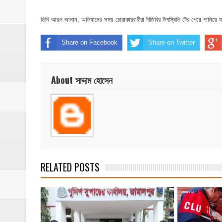
​ইসলামপুরে পূর্বশত্রুতার জেরে প্রতিপক্ষের বসতঘর
তিনি আরও জানান, অভিযানের সময় চোরাকারবারীরা বিজিবির উপস্থিতি টের পেয়ে পালিয়ে য
‎ইসলামপুর স্বাস্থ্য কমপ্লেক্স ১০১ শয্যায় উন্নীত,
Share on Facebook
Share on Twitter
ঝিনাইগাতী ক্ষুদ্র বণিক সমবায় সমিতির বার্ষিক সা
‎পানি সম্পদ মন্ত্রণালয়ের সংসদীয় স্থায়ী কমিটির
About সাদ্দাম হোসেন
‎ইসলামপুরে ‘জুলাই গণঅভ্যুত্থান দিবস ২০২৬’ পা
RELATED POSTS