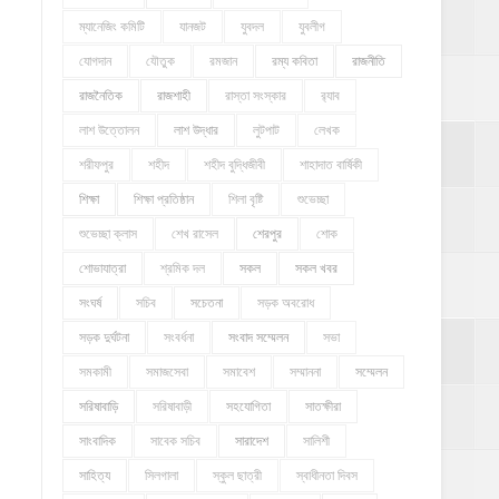
ম্যানেজিং কমিটি
যানজট
যুবদল
যুবলীগ
যোগদান
যৌতুক
রমজান
রম্য কবিতা
রাজনীতি
রাজনৈতিক
রাজশাহী
রাস্তা সংস্কার
র‍্যাব
লাশ উত্তোলন
লাশ উদ্ধার
লুটপাট
লেখক
শরীফপুর
শহীদ
শহীদ বুদ্ধিজীবী
শাহাদাত বার্ষিকী
শিক্ষা
শিক্ষা প্রতিষ্ঠান
শিলা বৃষ্টি
শুভেচ্ছা
শুভেচ্ছা ক্লাস
শেখ রাসেল
শেরপুর
শোক
শোভাযাত্রা
শ্রমিক দল
সকল
সকল খবর
সংঘর্ষ
সচিব
সচেতনা
সড়ক অবরোধ
সড়ক দুর্ঘটনা
সংবর্ধনা
সংবাদ সম্মেলন
সভা
সমকামী
সমাজসেবা
সমাবেশ
সম্মাননা
সম্মেলন
সরিষাবাড়ি
সরিষাবাড়ী
সহযোগিতা
সাতক্ষীরা
সাংবাদিক
সাবেক সচিব
সারাদেশ
সালিশী
সাহিত্য
সিলগালা
স্কুল ছাত্রী
স্বাধীনতা দিবস