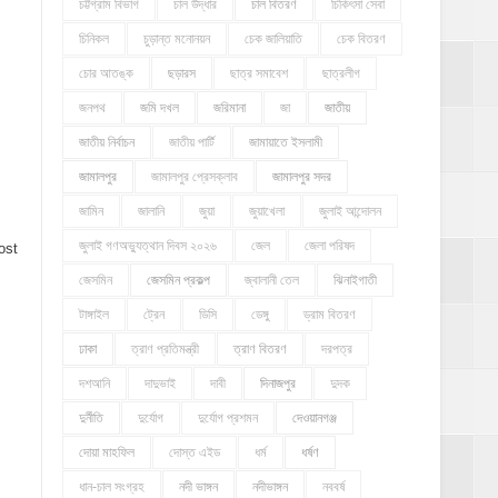
চট্টগ্রাম বিভাগ
চাল উদ্ধার
চাল বিতরণ
চিকিৎসা সেবা
চিনিকল
চুড়ান্ত মনোনয়ন
চেক জালিয়াতি
চেক বিতরণ
চোর আতঙ্ক
ছড়ারস
ছাত্র সমাবেশ
ছাত্রলীগ
জনপথ
জমি দখল
জরিমানা
জা
জাতীয়
জাতীয় নির্বাচন
জাতীয় পার্টি
জামায়াতে ইসলামী
জামালপুর
জামালপুর প্রেসক্লাব
জামালপুর সদর
জামিন
জালানি
জুয়া
জুয়াখেলা
জুলাই আন্দোলন
জুলাই গণঅভ্যুত্থান দিবস ২০২৬
জেল
জেলা পরিষদ
ost
জেসমিন
জেসমিন প্রকল্প
জ্বালানী তেল
ঝিনাইগাতী
টাঙ্গাইল
ট্রেন
ডিসি
ডেঙ্গু
ড্রাম বিতরণ
ঢাকা
ত্রাণ প্রতিমন্ত্রী
ত্রাণ বিতরণ
দরপত্র
দশআনি
দাদুভাই
দাবী
দিনাজপুর
দুদক
দুর্নীতি
দুর্যোগ
দুর্যোগ প্রশমন
দেওয়ানগঞ্জ
দোয়া মাহফিল
দোস্ত এইড
ধর্ম
ধর্ষণ
ধান-চাল সংগ্রহ
নদী ভাঙ্গন
নদীভাঙ্গন
নববর্ষ