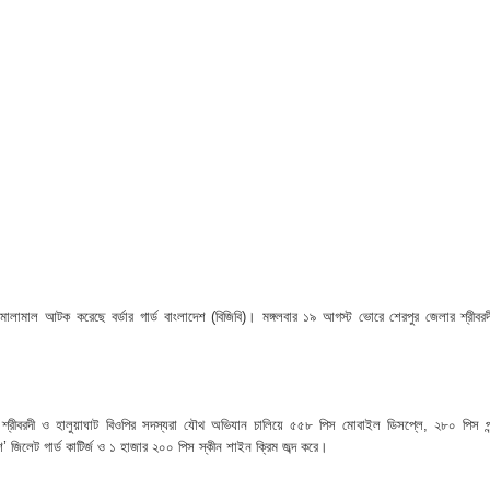
হমান
া মামলার প্রস্তুতি
জসেবা কর্মচারীর বিরুদ্ধে ঘুষের অভিযোগ
েরপুরে ত্রাণ প্রতিমন্ত্রী
া বিষয়ক কর্মশালা ও গ্রাহক সমাবেশ অনুষ্ঠিত
ভাপতি উত্তম, সম্পাদক মহাদেব
লিয়াতি; রেজাল্ট ছাড়াই শিক্ষক নিয়োগ
ী মালামাল আটক করেছে বর্ডার গার্ড বাংলাদেশ (বিজিবি)। মঙ্গলবার ১৯ আগস্ট ভোরে শেরপুর জেলার শ্রীবর
 বিষয়ক প্রশিক্ষণ অনুষ্ঠিত
নপির হলেও শাস্তি আরও বেশি হবে” — এমপি মাহমুদুল হক রুবেল
, শ্রীবরদী ও হালুয়াঘাট বিওপির সদস্যরা যৌথ অভিযান চালিয়ে ৫৫৮ পিস মোবাইল ডিসপ্লে, ২৮০ পিস প
ীর্ষে খন্দকার মাহবুব হাসান দিপন
িলেট গার্ড কাটির্জ ও ১ হাজার ২০০ পিস স্কীন শাইন ক্রিম জব্দ করে।