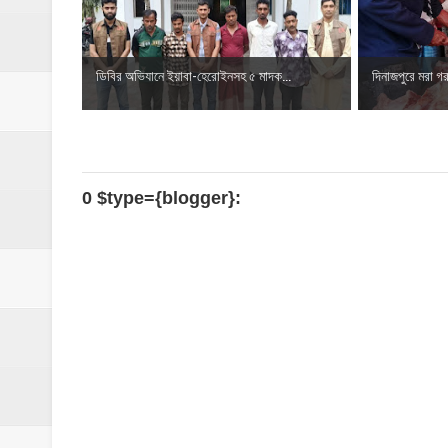
ডিবির অভিযানে ইয়াবা-হেরোইনসহ ৫ মাদক...
দিনাজপুরে মরা গর
0 $type={blogger}: