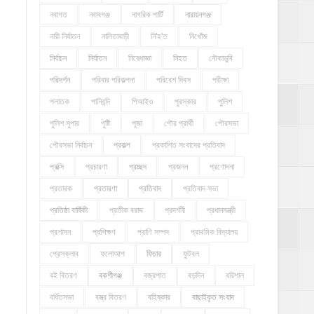
নবাগত
নবাবগঞ্জ
নাগরিক পার্টি
নারায়নগঞ্জ
নারী নির্যাতন
নালিতাবাড়ী
নি'হ'ত
নিখোঁজ
নির্বাচন
নির্যাতন
নিষেধাজ্ঞা
নিহত
নৌকাডুবি
পরিদর্শন
পরিবার পরিকল্পনা
পরিবেশ দিবস
পরীক্ষা
পলাতক
পানিবন্দি
পিআইও
পুরস্কার
পুলিশ
পুলিশ সুপার
পুষ্টি
পূজা
পৌর প্রার্থী
পৌরসভা
পৌরসভা নির্বাচন
প্রকল্প
প্রকাশিত সংবাদের প্রতিবাদ
প্রক্সি
প্রচারণা
প্রচ্ছদ
প্রজনন
প্রণোদনা
প্রতারক
প্রতারণা
প্রতিবাদ
প্রতিবাদ সভা
প্রতিষ্ঠা বার্ষিকী
প্রতীক বরাদ্দ
প্রদর্শনী
প্রধানমন্ত্রী
প্রশাসন
প্রশিক্ষণ
প্রাণি সম্পদ
প্রাথমিক বিদ্যালয়
প্রেসক্লাব
ফলোআপ
ফিচার
ফুটবল
বই বিতরণ
বকশীগঞ্জ
বজ্রপাত
বড়দিন
বরিশাল
বর্ধিতসভা
বস্ত্র বিতরণ
বহিষ্কার
বাছাইকৃত সংবাদ