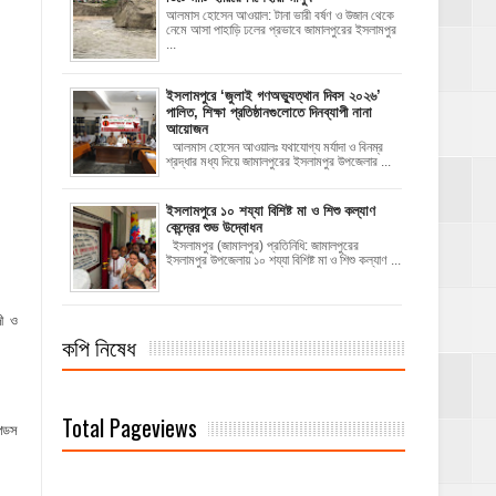
আলমাস হোসেন আওয়াল: টানা ভারী বর্ষণ ও উজান থেকে
নেমে আসা পাহাড়ি ঢলের প্রভাবে জামালপুরের ইসলামপুর
...
‎ইসলামপুরে ‘জুলাই গণঅভ্যুত্থান দিবস ২০২৬’
পালিত, শিক্ষা প্রতিষ্ঠানগুলোতে দিনব্যাপী নানা
আয়োজন
‎​আলমাস হোসেন আওয়ালঃ‎ ‎​যথাযোগ্য মর্যাদা ও বিনম্র
শ্রদ্ধার মধ্য দিয়ে জামালপুরের ইসলামপুর উপজেলার ...
ইসলামপুরে ১০ শয্যা বিশিষ্ট মা ও শিশু কল্যাণ
কেন্দ্রের শুভ উদ্বোধন
ইসলামপুর (জামালপুর) প্রতিনিধি: জামালপুরের
ইসলামপুর উপজেলায় ১০ শয্যা বিশিষ্ট মা ও শিশু কল্যাণ ...
দী ও
কপি নিষেধ
Total Pageviews
ন্ডস