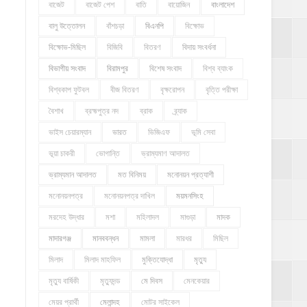
বাজেট
বাজেট পেশ
বাতি
বায়োজিন
বাংলাদেশ
বালু উত্তোলন
বাঁশচড়া
বিএনপি
বিক্ষোভ
বিক্ষোভ-মিছিল
বিজিবি
বিতরণ
বিদায় সংবর্ধনা
বিভাগীয় সংবাদ
বিরামপুর
বিশেষ সংবাদ
বিশ্ব ব্যাংক
বিশ্বকাপ ফুটবল
বীজ বিতরণ
বৃক্ষরোপন
বৃত্তি পরীক্ষা
বৈশাখ
ব্রহ্মপুত্র নদ
ব্রাক
ব্র্যাক
ভাইস চেয়ারম্যান
ভারত
ভিজিএফ
ভূমি সেবা
ভূয়া চাকরী
ভোগান্তি
ভ্রাম্যমাণ আদালত
ভ্রাম্যমান আদালত
মত বিনিময়
মনোনয়ন প্রত্যাশী
মনোনয়নপত্র
মনোনয়নপত্র দাখিল
ময়মনসিংহ
মরদেহ উদ্ধার
মশা
মহিলাদল
মাগুড়া
মাদক
মাদারগঞ্জ
মানববন্ধন
মামলা
মারধর
মিছিল
মিলাদ
মিলাদ মাহফিল
মুক্তিযোদ্ধা
মৃত্যু
মৃত্যু বার্ষিকী
মৃত্যুদন্ড
মে দিবস
মেনকেয়ার
মেয়র প্রার্থী
মেলান্দহ
মোটর সাইকেল