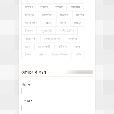
সমাবেশ
সম্মাননা
সম্মেলন
সরিষাবাড়ি
সরিষাবাড়ী
সহযোগিতা
সাতক্ষীরা
সাংবাদিক
সাবেক সচিব
সারাদেশ
সালিশী
সাহিত্য
সিলগালা
স্কুল ছাত্রী
স্বাধীনতা দিবস
স্বাস্থ্য দর্পণ
স্বেচ্ছাসেবক দল
স্মরণসভা
হত্যা
হত্যার হুমকি
হাদি ভাই
হামলা
হিজড়া
হিলি
হুইলচেয়ার বিতরণ
হুমকি
যোগাযোগ ফরম
Name
Email
*