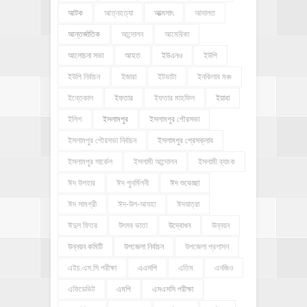
আটক
আত্নহত্যা
আত্মসাৎ
আদালত
আন্তর্জাতিক
আন্দোলন
আমেরিকা
আলোচনা সভা
আহত
ইউএনও
ইউপি
ইউপি নির্বাচন
ইজারা
ইটভাটা
ইনকিলাব মঞ্চ
ইন্তেকাল
ইফতার
ইফতার মাহফিল
ইয়াবা
ইলিশ
ইসলামপুর
ইসলামপুর পৌরসভা
ইসলামপুর পৌরসভা নির্বাচন
ইসলামপুর প্রেসক্লাব
ইসলামপুর সার্কেল
ইসলামী আন্দোলন
ইসলামী ব্যাংক
ঈদ উপহার
ঈদ পুনর্মিলনী
ঈদ শুভেচ্ছা
ঈদ সামগ্রী
ঈদ-উল-আযহা
ঈদযাত্রা
ঈদুল ফিতর
উৎসব ভাতা
উদ্বোধন
উন্নয়ন
উন্নয়ন কমিটি
উপজেলা নির্বাচন
উপজেলা প্রশাসন
এইচ.এস.সি পরীক্ষা
এএসপি
এতিম
এনজিও
এফিডেভিট
এমপি
এসএসসি পরীক্ষা