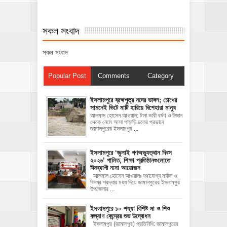
সকল সংবাদ
সকল সংবাদ
Popular Post
Comments
Category
ইসলামপুরে ব্রহ্মপুত্র নদের ভাঙ্গন; চোখের
সামনেই ভিটে মাটি হারিয়ে দিশেহারা মানুষ
আলমাস হোসেন আওয়াল: টানা ভারী বর্ষণ ও উজান
থেকে নেমে আসা পাহাড়ি ঢলের প্রভাবে
জামালপুরের ইসলামপুর ...
‎ইসলামপুরে ‘জুলাই গণঅভ্যুত্থান দিবস
২০২৬’ পালিত, শিক্ষা প্রতিষ্ঠানগুলোতে
দিনব্যাপী নানা আয়োজন
‎​আলমাস হোসেন আওয়ালঃ‎ ‎​যথাযোগ্য মর্যাদা ও
বিনম্র শ্রদ্ধার মধ্য দিয়ে জামালপুরের ইসলামপুর
উপজেলার ...
ইসলামপুরে ১০ শয্যা বিশিষ্ট মা ও শিশু
কল্যাণ কেন্দ্রের শুভ উদ্বোধন
ইসলামপুর (জামালপুর) প্রতিনিধি: জামালপুরের