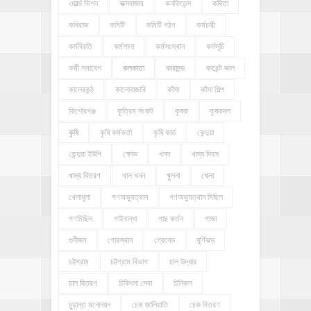
ওয়ার্ল্ড ভিশন
কক্সবাজার
কনফিডেন্স
কবিতা
কবিরাজ
কমিটি
কমিটি গঠন
কর্মচারী
কর্মবিরতি
কর্মশালা
কর্মসংস্থান
কর্মসূচি
কর্মী সমাবেশ
কলকাতা
কারাদন্ড
কারেন্ট জাল
কালেরকন্ঠ
কালোবাজারি
কাঁসা
কাঁসা শিল্প
কিশোরগঞ্জ
কৃত্রিম সংকট
কৃষক
কৃষকদল
কৃষি
কৃষি কর্মকর্তা
কৃষি কার্ড
কেন্দুয়া
কেন্দুয়া ইউপি
ক্ষোভ
খনন
খাদ্য দিবস
খাদ্য বিতরণ
খাল খনন
খুলনা
খেলা
খেলাধূলা
গণঅভ্যুত্থান
গণঅভ্যুত্থান মিছিল
গণমিছিল
গাইবান্ধা
গাছ কর্তন
গাজা
গুনীজন
গোরস্থান
গ্রেনেড
ঘূর্ণিঝড়
চট্টগ্রাম
চট্টগ্রাম বিভাগ
চাল উদ্ধার
চাল বিতরণ
চিকিৎসা সেবা
চিনিকল
চুড়ান্ত মনোনয়ন
চেক জালিয়াতি
চেক বিতরণ