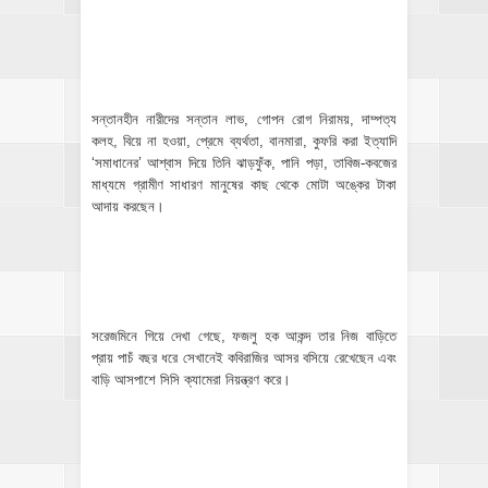
সন্তানহীন নারীদের সন্তান লাভ, গোপন রোগ নিরাময়, দাম্পত্য
কলহ, বিয়ে না হওয়া, প্রেমে ব্যর্থতা, বানমারা, কুফরি করা ইত্যাদি
‘সমাধানের’ আশ্বাস দিয়ে তিনি ঝাড়ফুঁক, পানি পড়া, তাবিজ-কবজের
মাধ্যমে গ্রামীণ সাধারণ মানুষের কাছ থেকে মোটা অঙ্কের টাকা
আদায় করছেন।
সরেজমিনে গিয়ে দেখা গেছে, ফজলু হক আকন্দ তার নিজ বাড়িতে
প্রায় পাচঁ বছর ধরে সেখানেই কবিরাজির আসর বসিয়ে রেখেছেন এবং
বাড়ি আসপাশে সিসি ক্যামেরা নিয়ন্ত্রণ করে।