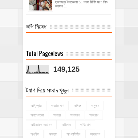
ইসলামপুর উপজেলায় ১০ শয্যা বিশিষ্ট মা ও শিশু
কল্যাণ ...
কপি নিষেধ
Total Pageviews
149,125
ট্যাগ দিয়ে সংবাদ খুজুন
অগ্নিকান্ড
অজ্ঞাত লাশ
অনিয়ম
অনুদান
অন্তঃসত্ত্বা
অপচয়
অপহরণ
অবরোধ
অভিভাবক সমাবেশ
অভিযান
অভিযোগ
অশ্লীল
অসহায়
আওয়ামীলীগ
আক্রমন