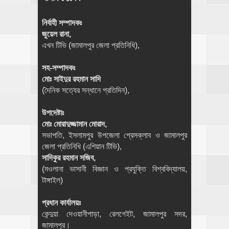
নির্বাহী সম্পাদকঃ
জুয়েল রানা,
এখন টিভি (জামালপুর জেলা প্রতিনিধি),
সহ-সম্পাদকঃ
মোঃ সাইদুর রহমান সাদি
(দৈনিক সত্যের সন্ধানে প্রতিদিন),
উপদেষ্টাঃ
মোঃ মোরাদুজ্জামান মোরাদ,
সভাপতি, ইসলামপুর উপজেলা প্রেসক্লাব ও জামালপুর
জেলা প্রতিনিধি (এশিয়ান টিভি),
সাদিকুর রহমান সজিব,
(মওলানা ভাসানী বিজ্ঞান ও প্রযুক্তি বিশ্ববিদ্যালয়,
টাঙ্গাইল)
প্রধান কার্যালয়ঃ
কেন্দুয়া দেওয়ানীপাড়া, রেলগেইট, জামালপুর সদর,
জামালপুর।