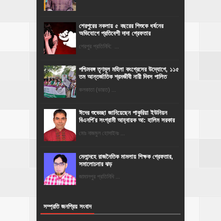
শেরপুরের নকলায় ৫ বছরের শিশুকে ধর্ষনের
অভিযোগে প্রতিবেশী দাদা গ্রেফতার
শেরপুর প্রতিনিধি: ...
পশ্চিমবঙ্গ তৃণমূল মহিলা কংগ্রেসের উদ্যোগে, ১১৫
তম আন্তর্জাতিক শ্রমজীবী নারী দিবস পালিত
কলকাতা (ভারত) ...
ঈদের শুভেচ্ছা জানিয়েছেন পাকুরিয়া ইউনিয়ন
বিএনপি'র সংগ্রামী আহ্বায়ক আ: হালিম সরকার
মোঃ নাজমুল হোসাইনঃ ...
মেলান্দহে রাজনৈতিক মামলায় শিক্ষক গ্রেফতার,
সমালোচনার ঝড়
জামালপুর প্রতিনিধি ...
সম্প্রতি জনপ্রিয় সংবাদ