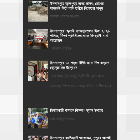
ইসলামপুরে ব্রহ্মপুত্র নদের ভাঙ্গন; চোখের
সামনেই ভিটে মাটি হারিয়ে দিশেহারা মানুষ
আলমাস হোসেন আওয়াল ...
‎ইসলামপুরে ‘জুলাই গণঅভ্যুত্থান দিবস ২০২৬’
পালিত, শিক্ষা প্রতিষ্ঠানগুলোতে দিনব্যাপী নানা
আয়োজন
‎​আলমাস হোসেন ...
ইসলামপুরে ১০ শয্যা বিশিষ্ট মা ও শিশু কল্যাণ
কেন্দ্রের শুভ উদ্বোধন
ইসলামপুর (জামালপুর) প্রতিনিধি: জামালপুরের
ইসলামপুর উপজেলায় ১০ শয্যা বিশিষ্ট মা ও শিশু কল্যাণ
...
ঝিনাইগাতী থানাকে পিকআপ ভ্যান উপহার
মোঃ আরিফুল ইসলাম ...
‎ইসলামপুরে ব্যতিক্রমী আয়োজন, মৃত্যুর আগেই