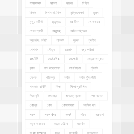
মানববন্ধন
মামলা
মারধর
মিছিল
মিলাদ
মিলাদ মাহফিল
মুক্তিযোদ্ধা
মৃত্যু
মৃত্যু বার্ষিকী
মৃত্যুদন্ড
মে দিবস
মেনকেয়ার
মেয়র প্রার্থী
মেলান্দহ
মোটর সাইকেল
ম্যানেজিং কমিটি
যানজট
যুবদল
যুবলীগ
যোগদান
যৌতুক
রমজান
রম্য কবিতা
রাজনীতি
রাজনৈতিক
রাজশাহী
রাস্তা সংস্কার
র‍্যাব
লাশ উত্তোলন
লাশ উদ্ধার
লুটপাট
লেখক
শরীফপুর
শহীদ
শহীদ বুদ্ধিজীবী
শাহাদাত বার্ষিকী
শিক্ষা
শিক্ষা প্রতিষ্ঠান
শিলা বৃষ্টি
শুভেচ্ছা
শুভেচ্ছা ক্লাস
শেখ রাসেল
শেরপুর
শোক
শোভাযাত্রা
শ্রমিক দল
সকল
সকল খবর
সংঘর্ষ
সচিব
সচেতনা
সড়ক অবরোধ
সড়ক দুর্ঘটনা
সংবর্ধনা
সংবাদ সম্মেলন
সভা
সমকামী
সমাজসেবা