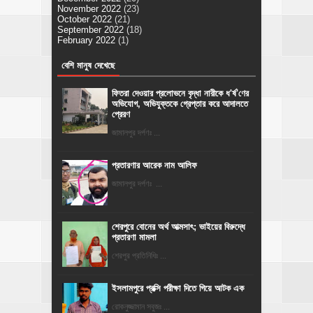
November 2022
(23)
October 2022
(21)
September 2022
(18)
February 2022
(1)
বেশি মানুষ দেখেছে
ফিতরা দেওয়ার প্রলোভনে বৃদ্ধা নারীকে ধ'র্ষ'ণের
অভিযোগ, অভিযুক্তকে গ্রেপ্তার করে আদালতে
প্রেরণ
জামালপুর দর্পণঃ ...
প্রতারণার আরেক নাম আলিফ
জামালপুর দর্পণঃ ...
শেরপুরে বোনের অর্থ আত্মসাৎ; ভাইয়ের বিরুদ্ধে
প্রতারণা মামলা
শেরপুর প্রতিনিধিঃ ...
ইসলামপুরে প্রক্সি পরীক্ষা দিতে গিয়ে আটক এক
রোকনুজ্জামান সবুজঃ ...