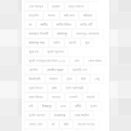
চোর আতঙ্ক
ছড়ারস
ছাত্র সমাবেশ
ছাত্রলীগ
জনপথ
জমি দখল
জরিমানা
জা
জাতীয়
জাতীয় নির্বাচন
জাতীয় পার্টি
জামায়াতে ইসলামী
জামালপুর
জামালপুর প্রেসক্লাব
জামালপুর সদর
জামিন
জালানি
জুয়া
জুয়াখেলা
জুলাই আন্দোলন
জুলাই গণঅভ্যুত্থান দিবস ২০২৬
জেল
জেলা পরিষদ
জেসমিন
জেসমিন প্রকল্প
জ্বালানী তেল
ঝিনাইগাতী
টাঙ্গাইল
ট্রেন
ডিসি
ডেঙ্গু
ড্রাম বিতরণ
ঢাকা
ত্রাণ প্রতিমন্ত্রী
ত্রাণ বিতরণ
দরপত্র
দশআনি
দাদুভাই
দাবী
দিনাজপুর
দুদক
দুর্নীতি
দুর্যোগ
দুর্যোগ প্রশমন
দেওয়ানগঞ্জ
দোয়া মাহফিল
দোস্ত এইড
ধর্ম
ধর্ষণ
ধান-চাল সংগ্রহ