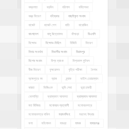
বজ্রপাত
বড়দিন
বরিশাল
বর্ধিতসভা
বস্ত্র বিতরণ
বহিষ্কার
বাছাইকৃত সংবাদ
বাজেট
বাজেট পেশ
বাতি
বায়োজিন
বাংলাদেশ
বালু উত্তোলন
বাঁশচড়া
বিএনপি
বিক্ষোভ
বিক্ষোভ-মিছিল
বিজিবি
বিতরণ
বিদায় সংবর্ধনা
বিভাগীয় সংবাদ
বিরামপুর
বিশেষ সংবাদ
বিশ্ব ব্যাংক
বিশ্বকাপ ফুটবল
বীজ বিতরণ
বৃক্ষরোপন
বৃত্তি পরীক্ষা
বৈশাখ
ব্রহ্মপুত্র নদ
ব্রাক
ব্র্যাক
ভাইস চেয়ারম্যান
ভারত
ভিজিএফ
ভূমি সেবা
ভূয়া চাকরী
ভোগান্তি
ভ্রাম্যমাণ আদালত
ভ্রাম্যমান আদালত
মত বিনিময়
মনোনয়ন প্রত্যাশী
মনোনয়নপত্র
মনোনয়নপত্র দাখিল
ময়মনসিংহ
মরদেহ উদ্ধার
মশা
মহিলাদল
মাগুড়া
মাদক
মাদারগঞ্জ