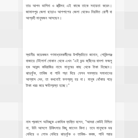
তার আপন ভাগিনা ও স্ত্রীসহ এই কাজে তাকে সহায়তা করেন।
জামালপুর জেলা ছাড়াও আশপাশের জেলা থেকেও নিয়মিত রোগী বা
আগ্রহী মানুষজন আসছেন।
স্থানীয় কয়েকজন গণমাধ্যমকর্মীদের উপস্থিতিতে জানান, গোবিন্দগঞ্জ
বাজারে টেইলার্স দোকান থেকে এখন “এই ভন্ড জ্বীনের বাদশা ফজলু
হক আকন্দ কবিরাজির নামে মানুষের কাছ থেকে টাকা নিচ্ছেন।
ঝাড়ফুঁক, তাবিজ বা পানি পড়া দিয়ে যেসব সমস্যার সমাধানের
আশ্বাস দেন, তা কখনোই ফলপ্রসূ হয় না। মানুষ ধোঁকায় পড়ে
টাকা খরচ করে ক্ষতিগ্রস্ত হচ্ছে।”
নাম প্রকাশে অনিচ্ছুক একাধিক ব্যক্তি বলেন, “আমরা কেউই নিশ্চিত
না, উনি আসলে চিকিৎসার কিছু জানেন কিনা। তবে মানুষকে ভয়
দেখিয়ে ও লোভ দেখিয়ে ঝাড়ফুঁক ও তাবিজ- কবজ, পানি পরার