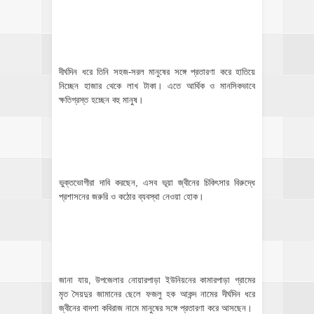
দীর্ঘদিন ধরে তিনি সহজ-সরল মানুষের সঙ্গে প্রতারণা করে হাতিয়ে
নিচ্ছেন হাজার থেকে লাখ টাকা। এতে আর্থিক ও মানসিকভাবে
ক্ষতিগ্রস্ত হচ্ছেন বহু মানুষ।
ভুক্তভোগীরা দাবি করছেন, এসব ভূয়া জ্বীনের চিকিৎসার বিরুদ্ধে
প্রশাসনের জরুরি ও কঠোর ব্যবস্থা নেওয়া হোক।
জানা যায়, উপজেলার নোয়ারপাড়া ইউনিয়নের কামারপাড়া গ্রামের
মৃত সৈয়দুর জামানের ছেলে ফজলু হক আকন্দ নামের দীর্ঘদিন ধরে
জ্বীনের বাদশা কবিরাজ নামে মানুষের সঙ্গে প্রতারণা করে আসছেন।