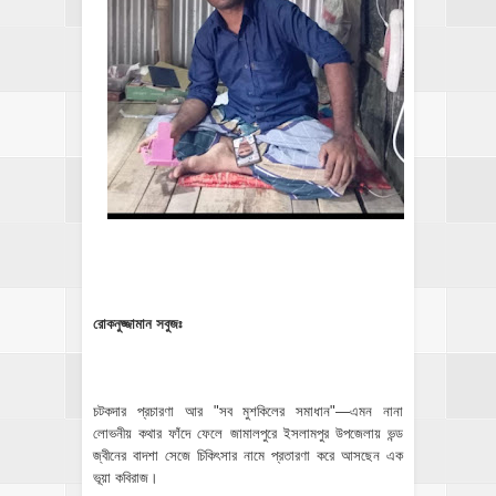
রোকনুজ্জামান সবুজঃ
চটকদার প্রচারণা আর "সব মুশকিলের সমাধান"—এমন নানা
লোভনীয় কথার ফাঁদে ফেলে জামালপুরে ইসলামপুর উপজেলায় ভন্ড
জ্বীনের বাদশা সেজে চিকিৎসার নামে প্রতারণা করে আসছেন এক
ভূয়া কবিরাজ।