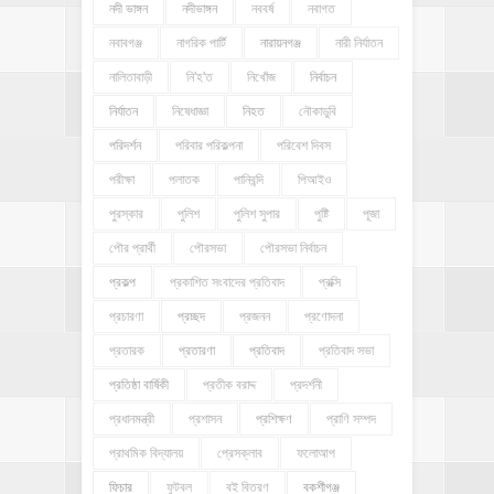
নদী ভাঙ্গন
নদীভাঙ্গন
নববর্ষ
নবাগত
নবাবগঞ্জ
নাগরিক পার্টি
নারায়নগঞ্জ
নারী নির্যাতন
নালিতাবাড়ী
নি'হ'ত
নিখোঁজ
নির্বাচন
নির্যাতন
নিষেধাজ্ঞা
নিহত
নৌকাডুবি
পরিদর্শন
পরিবার পরিকল্পনা
পরিবেশ দিবস
পরীক্ষা
পলাতক
পানিবন্দি
পিআইও
পুরস্কার
পুলিশ
পুলিশ সুপার
পুষ্টি
পূজা
পৌর প্রার্থী
পৌরসভা
পৌরসভা নির্বাচন
প্রকল্প
প্রকাশিত সংবাদের প্রতিবাদ
প্রক্সি
প্রচারণা
প্রচ্ছদ
প্রজনন
প্রণোদনা
প্রতারক
প্রতারণা
প্রতিবাদ
প্রতিবাদ সভা
প্রতিষ্ঠা বার্ষিকী
প্রতীক বরাদ্দ
প্রদর্শনী
প্রধানমন্ত্রী
প্রশাসন
প্রশিক্ষণ
প্রাণি সম্পদ
প্রাথমিক বিদ্যালয়
প্রেসক্লাব
ফলোআপ
ফিচার
ফুটবল
বই বিতরণ
বকশীগঞ্জ