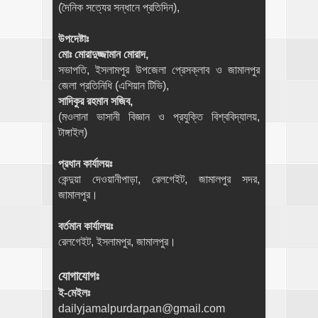
(দৈনিক সত্যের সন্ধানে প্রতিদিন),
উপদেষ্টাঃ
মোঃ মোরাদুজ্জামান মোরাদ,
সভাপতি, ইসলামপুর উপজেলা প্রেসক্লাব ও জামালপুর
জেলা প্রতিনিধি (এশিয়ান টিভি),
সাদিকুর রহমান সজিব,
(মওলানা ভাসানী বিজ্ঞান ও প্রযুক্তি বিশ্ববিদ্যালয়,
টাঙ্গাইল)
প্রধান কার্যালয়ঃ
কেন্দুয়া দেওয়ানীপাড়া, রেলগেইট, জামালপুর সদর,
জামালপুর।
বর্তমান কার্যালয়ঃ
রেলগেইট, ইসলামপুর, জামালপুর।
যোগাযোগঃ
ই-মেইলঃ
dailyjamalpurdarpan@gmail.com