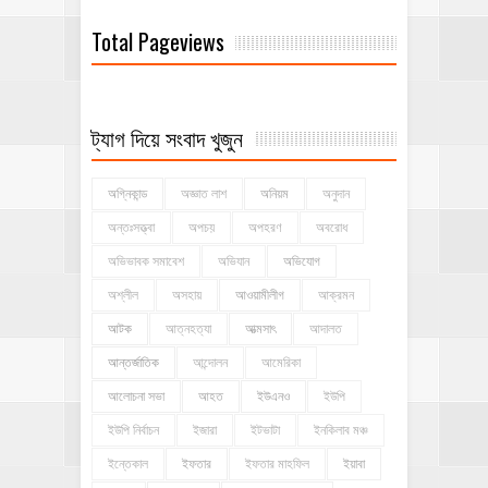
Total Pageviews
ট্যাগ দিয়ে সংবাদ খুজুন
অগ্নিকান্ড
অজ্ঞাত লাশ
অনিয়ম
অনুদান
অন্তঃসত্ত্বা
অপচয়
অপহরণ
অবরোধ
অভিভাবক সমাবেশ
অভিযান
অভিযোগ
অশ্লীল
অসহায়
আওয়ামীলীগ
আক্রমন
আটক
আত্নহত্যা
আত্মসাৎ
আদালত
আন্তর্জাতিক
আন্দোলন
আমেরিকা
আলোচনা সভা
আহত
ইউএনও
ইউপি
ইউপি নির্বাচন
ইজারা
ইটভাটা
ইনকিলাব মঞ্চ
ইন্তেকাল
ইফতার
ইফতার মাহফিল
ইয়াবা