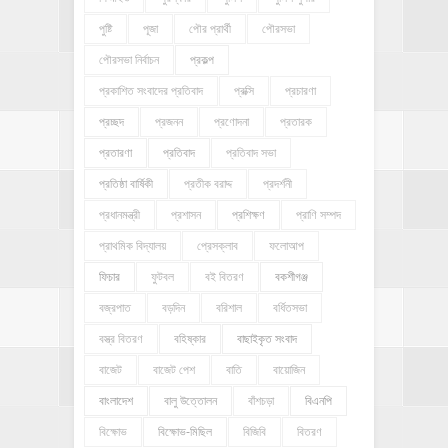
পুষ্টি
পূজা
পৌর প্রার্থী
পৌরসভা
পৌরসভা নির্বাচন
প্রকল্প
প্রকাশিত সংবাদের প্রতিবাদ
প্রক্সি
প্রচারণা
প্রচ্ছদ
প্রজনন
প্রণোদনা
প্রতারক
প্রতারণা
প্রতিবাদ
প্রতিবাদ সভা
প্রতিষ্ঠা বার্ষিকী
প্রতীক বরাদ্দ
প্রদর্শনী
প্রধানমন্ত্রী
প্রশাসন
প্রশিক্ষণ
প্রাণি সম্পদ
প্রাথমিক বিদ্যালয়
প্রেসক্লাব
ফলোআপ
ফিচার
ফুটবল
বই বিতরণ
বকশীগঞ্জ
বজ্রপাত
বড়দিন
বরিশাল
বর্ধিতসভা
বস্ত্র বিতরণ
বহিষ্কার
বাছাইকৃত সংবাদ
বাজেট
বাজেট পেশ
বাতি
বায়োজিন
বাংলাদেশ
বালু উত্তোলন
বাঁশচড়া
বিএনপি
বিক্ষোভ
বিক্ষোভ-মিছিল
বিজিবি
বিতরণ