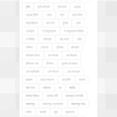
কৃষি
কৃষি কর্মকর্তা
কৃষি কার্ড
কেন্দুয়া
কেন্দুয়া ইউপি
ক্ষোভ
খনন
খাদ্য দিবস
খাদ্য বিতরণ
খাল খনন
খুলনা
খেলা
খেলাধূলা
গণঅভ্যুত্থান
গণঅভ্যুত্থান মিছিল
গণমিছিল
গাইবান্ধা
গাছ কর্তন
গাজা
গুনীজন
গ্রেনেড
ঘূর্ণিঝড়
চট্টগ্রাম
চট্টগ্রাম বিভাগ
চাল উদ্ধার
চাল বিতরণ
চিকিৎসা সেবা
চিনিকল
চুড়ান্ত মনোনয়ন
চেক জালিয়াতি
চেক বিতরণ
চোর আতঙ্ক
ছড়ারস
ছাত্র সমাবেশ
ছাত্রলীগ
জনপথ
জমি দখল
জরিমানা
জা
জাতীয়
জাতীয় নির্বাচন
জাতীয় পার্টি
জামায়াতে ইসলামী
জামালপুর
জামালপুর প্রেসক্লাব
জামালপুর সদর
জামিন
জালানি
জুয়া
জুয়াখেলা