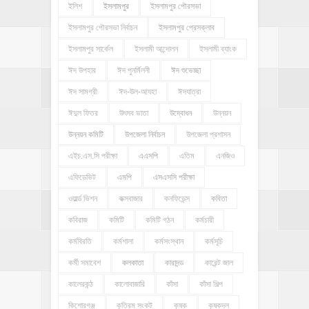
ইলিশ
ইসলামপুর
ইসলামপুর পৌরসভা
ইসলামপুর পৌরসভা নির্বাচন
ইসলামপুর প্রেসক্লাব
ইসলামপুর সার্কেল
ইসলামী আন্দোলন
ইসলামী ব্যাংক
ঈদ উপহার
ঈদ পুনর্মিলনী
ঈদ শুভেচ্ছা
ঈদ সামগ্রী
ঈদ-উল-আযহা
ঈদযাত্রা
ঈদুল ফিতর
উৎসব ভাতা
উদ্বোধন
উন্নয়ন
উন্নয়ন কমিটি
উপজেলা নির্বাচন
উপজেলা প্রশাসন
এইচ.এস.সি পরীক্ষা
এএসপি
এতিম
এনজিও
এফিডেভিট
এমপি
এসএসসি পরীক্ষা
ওয়ার্ল্ড ভিশন
কক্সবাজার
কনফিডেন্স
কবিতা
কবিরাজ
কমিটি
কমিটি গঠন
কর্মচারী
কর্মবিরতি
কর্মশালা
কর্মসংস্থান
কর্মসূচি
কর্মী সমাবেশ
কলকাতা
কারাদন্ড
কারেন্ট জাল
কালেরকন্ঠ
কালোবাজারি
কাঁসা
কাঁসা শিল্প
কিশোরগঞ্জ
কৃত্রিম সংকট
কৃষক
কৃষকদল