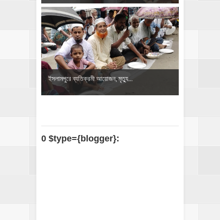
‎ইসলামপুরে ব্যতিক্রমী আয়োজন, মৃত্যু...
0 $type={blogger}: