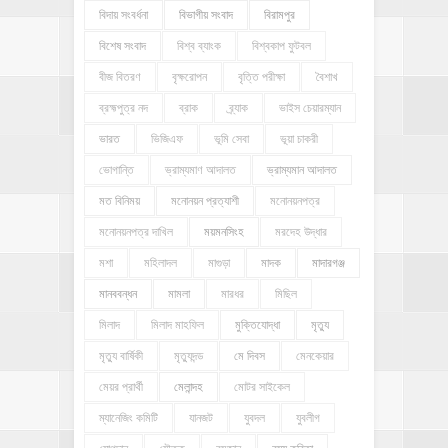
বিদায় সংবর্ধনা
বিভাগীয় সংবাদ
বিরামপুর
বিশেষ সংবাদ
বিশ্ব ব্যাংক
বিশ্বকাপ ফুটবল
বীজ বিতরণ
বৃক্ষরোপন
বৃত্তি পরীক্ষা
বৈশাখ
ব্রহ্মপুত্র নদ
ব্রাক
ব্র্যাক
ভাইস চেয়ারম্যান
ভারত
ভিজিএফ
ভূমি সেবা
ভূয়া চাকরী
ভোগান্তি
ভ্রাম্যমাণ আদালত
ভ্রাম্যমান আদালত
মত বিনিময়
মনোনয়ন প্রত্যাশী
মনোনয়নপত্র
মনোনয়নপত্র দাখিল
ময়মনসিংহ
মরদেহ উদ্ধার
মশা
মহিলাদল
মাগুড়া
মাদক
মাদারগঞ্জ
মানববন্ধন
মামলা
মারধর
মিছিল
মিলাদ
মিলাদ মাহফিল
মুক্তিযোদ্ধা
মৃত্যু
মৃত্যু বার্ষিকী
মৃত্যুদন্ড
মে দিবস
মেনকেয়ার
মেয়র প্রার্থী
মেলান্দহ
মোটর সাইকেল
ম্যানেজিং কমিটি
যানজট
যুবদল
যুবলীগ