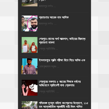
জামালপুর দর্পণঃ ...
প্রতারণার আরেক নাম আলিফ
জামালপুর দর্পণঃ ...
শেরপুরে বোনের অর্থ আত্মসাৎ; ভাইয়ের বিরুদ্ধে
প্রতারণা মামলা
শেরপুর প্রতিনিধিঃ ...
ইসলামপুরে প্রক্সি পরীক্ষা দিতে গিয়ে আটক এক
রোকনুজ্জামান সবুজঃ ...
শেরপুরের নকলায় ৫ বছরের শিশুকে ধর্ষনের
অভিযোগে প্রতিবেশী দাদা গ্রেফতার
শেরপুর প্রতিনিধি: ...
পশ্চিমবঙ্গ তৃণমূল মহিলা কংগ্রেসের উদ্যোগে, ১১৫
তম আন্তর্জাতিক শ্রমজীবী নারী দিবস পালিত