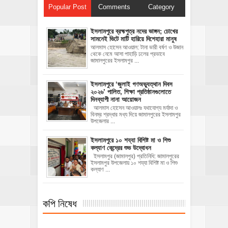
Popular Post
Comments
Category
ইসলামপুরে ব্রহ্মপুত্র নদের ভাঙ্গন; চোখের
সামনেই ভিটে মাটি হারিয়ে দিশেহারা মানুষ
আলমাস হোসেন আওয়াল: টানা ভারী বর্ষণ ও উজান
থেকে নেমে আসা পাহাড়ি ঢলের প্রভাবে
জামালপুরের ইসলামপুর ...
‎ইসলামপুরে ‘জুলাই গণঅভ্যুত্থান দিবস
২০২৬’ পালিত, শিক্ষা প্রতিষ্ঠানগুলোতে
দিনব্যাপী নানা আয়োজন
‎​আলমাস হোসেন আওয়ালঃ‎ ‎​যথাযোগ্য মর্যাদা ও
বিনম্র শ্রদ্ধার মধ্য দিয়ে জামালপুরের ইসলামপুর
উপজেলার ...
ইসলামপুরে ১০ শয্যা বিশিষ্ট মা ও শিশু
কল্যাণ কেন্দ্রের শুভ উদ্বোধন
ইসলামপুর (জামালপুর) প্রতিনিধি: জামালপুরের
ইসলামপুর উপজেলায় ১০ শয্যা বিশিষ্ট মা ও শিশু
কল্যাণ ...
কপি নিষেধ