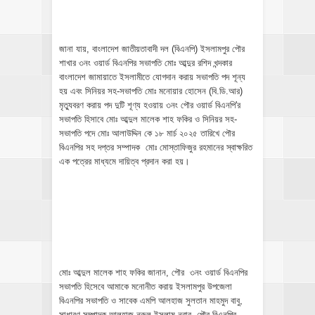
জানা যায়, বাংলাদেশ জাতীয়তাবাদী দল (বিএনপি) ইসলামপুর পৌর
শাখার ৩নং ওয়ার্ড বিএনপির সভাপতি মোঃ আব্দুর রশিদ খন্দকার
বাংলাদেশ জামায়াতে ইসলামীতে যোগদান করায় সভাপতি পদ শূন্য
হয় এবং সিনিয়র সহ-সভাপতি মোঃ মনোয়ার হোসেন (বি.ডি.আর)
মৃত্যুবরণ করায় পদ দুটি শূণ্য হওয়ায় ৩নং পৌর ওয়ার্ড বিএনপি'র
সভাপতি হিসাবে মোঃ আব্দুল মালেক শাহ ফকির ও সিনিয়র সহ-
সভাপতি পদে মোঃ আলাউদ্দিন কে ১৮ মার্চ ২০২৫ তারিখে পৌর
বিএনপির সহ দপ্তর সম্পাদক মোঃ মোস্তাফিজুর রহমানের স্বাক্ষরিত
এক পত্রের মাধ্যমে দায়িত্ব প্রদান করা হয়।
মোঃ আব্দুল মালেক শাহ ফকির জানান, পৌর ৩নং ওয়ার্ড বিএনপির
সভাপতি হিসেবে আমাকে মনোনীত করায় ইসলামপুর উপজেলা
বিএনপির সভাপতি ও সাবেক এমপি আলহাজ সুলতান মাহমুদ বাবু,
সাধারণ সম্পাদক আলহাজ নুরুল ইসলাম নবাব, পৌর বিএনপির