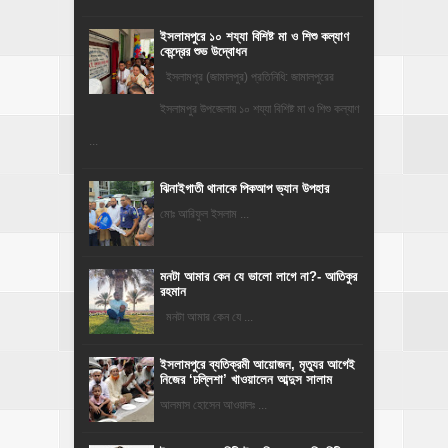
ইসলামপুরে ১০ শয্যা বিশিষ্ট মা ও শিশু কল্যাণ
কেন্দ্রের শুভ উদ্বোধন
ইসলামপুর (জামালপুর) প্রতিনিধি: জামালপুরের
ইসলামপুর উপজেলায় ১০ শয্যা বিশিষ্ট মা ও শিশু কল্যাণ
...
ঝিনাইগাতী থানাকে পিকআপ ভ্যান উপহার
মোঃ আরিফুল ইসলাম ...
মনটা আমার কেন যে ভালো লাগে না?- আতিকুর
রহমান
মনটা আমার কেন যে ...
‎ইসলামপুরে ব্যতিক্রমী আয়োজন, মৃত্যুর আগেই
নিজের ‘চল্লিশা’ খাওয়ালেন আব্দুস সালাম
আলমাস হোসেন আওয়ালঃ ...