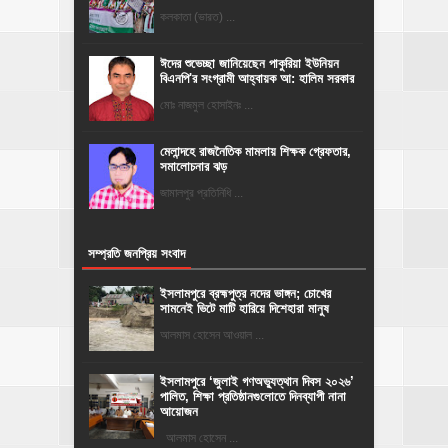
কলকাতা (ভারত) ...
ঈদের শুভেচ্ছা জানিয়েছেন পাকুরিয়া ইউনিয়ন
বিএনপি'র সংগ্রামী আহ্বায়ক আ: হালিম সরকার
মোঃ নাজমুল হোসাইনঃ ...
মেলান্দহে রাজনৈতিক মামলায় শিক্ষক গ্রেফতার,
সমালোচনার ঝড়
জামালপুর প্রতিনিধি ...
সম্প্রতি জনপ্রিয় সংবাদ
ইসলামপুরে ব্রহ্মপুত্র নদের ভাঙ্গন; চোখের
সামনেই ভিটে মাটি হারিয়ে দিশেহারা মানুষ
আলমাস হোসেন আওয়াল ...
‎ইসলামপুরে ‘জুলাই গণঅভ্যুত্থান দিবস ২০২৬’
পালিত, শিক্ষা প্রতিষ্ঠানগুলোতে দিনব্যাপী নানা
আয়োজন
‎​আলমাস হোসেন ...