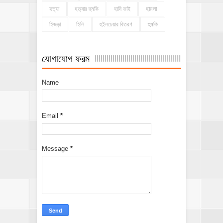
হত্যা
হত্যার হুমকি
হাদি ভাই
হামলা
হিজড়া
হিলি
হুইলচেয়ার বিতরণ
হুমকি
যোগাযোগ ফরম
Name
Email
*
Message
*