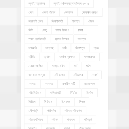
জুলাই আন্দোলন
জুলাই গণঅভ্যুত্থান দিবস ২০২৬
জেল
জেলা পরিষদ
জেসমিন
জেসমিন প্রকল্প
জ্বালানী তেল
ঝিনাইগাতী
টাঙ্গাইল
ট্রেন
ডিসি
ডেঙ্গু
ড্রাম বিতরণ
ঢাকা
ত্রাণ প্রতিমন্ত্রী
ত্রাণ বিতরণ
দরপত্র
দশআনি
দাদুভাই
দাবী
দিনাজপুর
দুদক
দুর্নীতি
দুর্যোগ
দুর্যোগ প্রশমন
দেওয়ানগঞ্জ
দোয়া মাহফিল
দোস্ত এইড
ধর্ম
ধর্ষণ
ধান-চাল সংগ্রহ
নদী ভাঙ্গন
নদীভাঙ্গন
নববর্ষ
নবাগত
নবাবগঞ্জ
নাগরিক পার্টি
নারায়নগঞ্জ
নারী নির্যাতন
নালিতাবাড়ী
নি'হ'ত
নিখোঁজ
নির্বাচন
নির্যাতন
নিষেধাজ্ঞা
নিহত
নৌকাডুবি
পরিদর্শন
পরিবার পরিকল্পনা
পরিবেশ দিবস
পরীক্ষা
পলাতক
পানিবন্দি
পিআইও
পুরস্কার
পুলিশ
পুলিশ সুপার