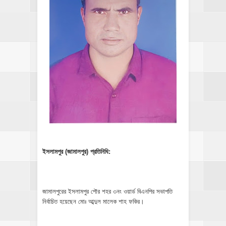
ইসলামপুর (জামালপুর) প্রতিনিধি:
জামালপুরের ইসলামপুর পৌর শহর ৩নং ওয়ার্ড বিএনপির সভাপতি
নির্বাচিত হয়েছেন মোঃ আব্দুল মালেক শাহ ফকির।