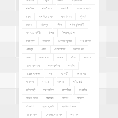
যোগদান
যৌতুক
রমজান
রম্য কবিতা
রাজনীতি
রাজনৈতিক
রাজশাহী
রাস্তা সংস্কার
র‍্যাব
লাশ উত্তোলন
লাশ উদ্ধার
লুটপাট
লেখক
শরীফপুর
শহীদ
শহীদ বুদ্ধিজীবী
শাহাদাত বার্ষিকী
শিক্ষা
শিক্ষা প্রতিষ্ঠান
শিলা বৃষ্টি
শুভেচ্ছা
শুভেচ্ছা ক্লাস
শেখ রাসেল
শেরপুর
শোক
শোভাযাত্রা
শ্রমিক দল
সকল
সকল খবর
সংঘর্ষ
সচিব
সচেতনা
সড়ক অবরোধ
সড়ক দুর্ঘটনা
সংবর্ধনা
সংবাদ সম্মেলন
সভা
সমকামী
সমাজসেবা
সমাবেশ
সম্মাননা
সম্মেলন
সরিষাবাড়ি
সরিষাবাড়ী
সহযোগিতা
সাতক্ষীরা
সাংবাদিক
সাবেক সচিব
সারাদেশ
সালিশী
সাহিত্য
সিলগালা
স্কুল ছাত্রী
স্বাধীনতা দিবস
স্বাস্থ্য দর্পণ
স্বেচ্ছাসেবক দল
স্মরণসভা