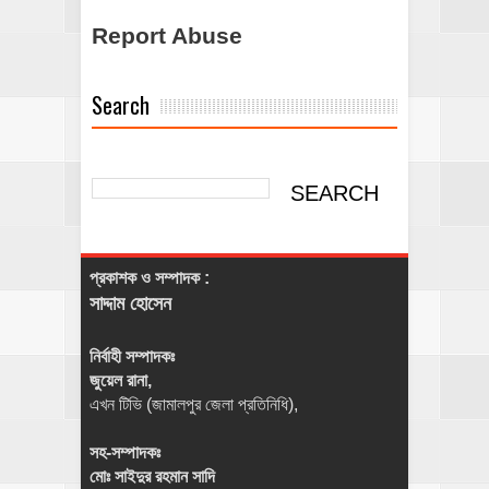
Report Abuse
Search
প্রকাশক ও সম্পাদক :
সাদ্দাম হোসেন
নির্বাহী সম্পাদকঃ
জুয়েল রানা,
এখন টিভি (জামালপুর জেলা প্রতিনিধি),
সহ-সম্পাদকঃ
মোঃ সাইদুর রহমান সাদি