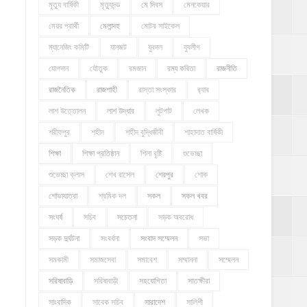
মৃত্যু বার্ষিকী
মৃত্যুদন্ড
মে দিবস
মেনকেয়ার
মেয়র প্রার্থী
মেলান্দহ
মোটর সাইকেল
ম্যানেজিং কমিটি
যানজট
যুবদল
যুবলীগ
যোগদান
যৌতুক
রমজান
রম্য কবিতা
রাজনীতি
রাজনৈতিক
রাজশাহী
রাস্তা সংস্কার
র‍্যাব
লাশ উত্তোলন
লাশ উদ্ধার
লুটপাট
লেখক
শরীফপুর
শহীদ
শহীদ বুদ্ধিজীবী
শাহাদাত বার্ষিকী
শিক্ষা
শিক্ষা প্রতিষ্ঠান
শিলা বৃষ্টি
শুভেচ্ছা
শুভেচ্ছা ক্লাস
শেখ রাসেল
শেরপুর
শোক
শোভাযাত্রা
শ্রমিক দল
সকল
সকল খবর
সংঘর্ষ
সচিব
সচেতনা
সড়ক অবরোধ
সড়ক দুর্ঘটনা
সংবর্ধনা
সংবাদ সম্মেলন
সভা
সমকামী
সমাজসেবা
সমাবেশ
সম্মাননা
সম্মেলন
সরিষাবাড়ি
সরিষাবাড়ী
সহযোগিতা
সাতক্ষীরা
সাংবাদিক
সাবেক সচিব
সারাদেশ
সালিশী