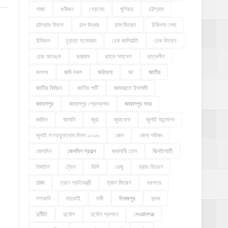
গাজা
গুনীজন
গ্রেনেড
ঘূর্ণিঝড়
চট্টগ্রাম
চট্টগ্রাম বিভাগ
চাল উদ্ধার
চাল বিতরণ
চিকিৎসা সেবা
চিনিকল
চুড়ান্ত মনোনয়ন
চেক জালিয়াতি
চেক বিতরণ
চোর আতঙ্ক
ছড়ারস
ছাত্র সমাবেশ
ছাত্রলীগ
জনপথ
জমি দখল
জরিমানা
জা
জাতীয়
জাতীয় নির্বাচন
জাতীয় পার্টি
জামায়াতে ইসলামী
জামালপুর
জামালপুর প্রেসক্লাব
জামালপুর সদর
জামিন
জালানি
জুয়া
জুয়াখেলা
জুলাই আন্দোলন
জুলাই গণঅভ্যুত্থান দিবস ২০২৬
জেল
জেলা পরিষদ
জেসমিন
জেসমিন প্রকল্প
জ্বালানী তেল
ঝিনাইগাতী
টাঙ্গাইল
ট্রেন
ডিসি
ডেঙ্গু
ড্রাম বিতরণ
ঢাকা
ত্রাণ প্রতিমন্ত্রী
ত্রাণ বিতরণ
দরপত্র
দশআনি
দাদুভাই
দাবী
দিনাজপুর
দুদক
দুর্নীতি
দুর্যোগ
দুর্যোগ প্রশমন
দেওয়ানগঞ্জ