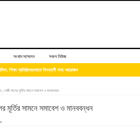
সংবাদ সম্মেলন
সকল নিউজ
্দ্রের শুভ উদ্বোধন
িজের ‘চল্লিশা’ খাওয়ালেন আব্দুস সালাম
তে, গোষ্ঠী পালের মূর্তির সামনে সমাবেশ ও মানববন্ধন
লের মূর্তির সামনে সমাবেশ ও মানববন্ধন
বর
 ভিটে মাটি হারিয়ে দিশেহারা মানুষ