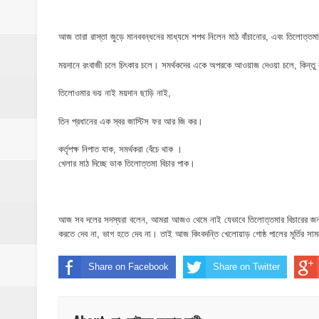
​ইসলামপুরে পূর্বশত্রুতার জেরে প্রতিপক্ষের বসতঘর
‎ইসলামপুর স্বাস্থ্য কমপ্লেক্স ১০১ শয্যায় উন্নীত,
আজ তারা রাস্তা জুড়ে মানববন্ধনের মাধ্যমে শপথ নিলেন মাঠ বাঁচানোর, এবং তিলোত্তমাও
ময়দানে রংবাজী চলে চিৎকার চলে। সমর্থকদের একে অপরকে আওয়াজ দেওয়া চলে, কিন্তু
ঝিনাইগাতী ক্ষুদ্র বণিক সমবায় সমিতির বার্ষিক সা
তিলোওমার ভয় নাই ময়দান ছাড়ি নাই,
‎পানি সম্পদ মন্ত্রণালয়ের সংসদীয় স্থায়ী কমিটির
তিন প্রধানের এক স্বর জাস্টিস ফর আর জি কর।
‎ইসলামপুরে ‘জুলাই গণঅভ্যুত্থান দিবস ২০২৬’ পা
কর্তৃপক্ষ নিপাত যাক, সমর্থকরা বেঁচে থাক ।
খেলার মাঠ দিচ্ছে ডাক তিলোত্তমা বিচার পাক।
আজ সব দলের সদস্যরা বলেন, আমরা আজও থেমে নাই যেভাবে তিলোত্তমার বিচারের জন্য 
করতে দেব না, ভাগ হতে দেব না। তাই আজ কিংবদন্তি খেলোয়াড় গোষ্ঠ পালের মূর্তির সা
Share on Facebook
Share on Twitter