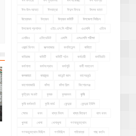
ঈদ উপহার
ঈদ পুনর্মিলনী
ঈদ শুভেচ্ছা
ঈদ সামগ্রী
ঈদ-উল-আযহা
ঈদযাত্রা
ঈদুল ফিতর
উৎসব ভাতা
উদ্বোধন
উন্নয়ন
উন্নয়ন কমিটি
উপজেলা নির্বাচন
উপজেলা প্রশাসন
এইচ.এস.সি পরীক্ষা
এএসপি
এতিম
এনজিও
এফিডেভিট
এমপি
এসএসসি পরীক্ষা
ওয়ার্ল্ড ভিশন
কক্সবাজার
কনফিডেন্স
কবিতা
কবিরাজ
কমিটি
কমিটি গঠন
কর্মচারী
কর্মবিরতি
কর্মশালা
কর্মসংস্থান
কর্মসূচি
কর্মী সমাবেশ
কলকাতা
কারাদন্ড
কারেন্ট জাল
কালেরকন্ঠ
কালোবাজারি
কাঁসা
কাঁসা শিল্প
কিশোরগঞ্জ
কৃত্রিম সংকট
কৃষক
কৃষকদল
কৃষি
কৃষি কর্মকর্তা
কৃষি কার্ড
কেন্দুয়া
কেন্দুয়া ইউপি
ক্ষোভ
খনন
খাদ্য দিবস
খাদ্য বিতরণ
খাল খনন
খুলনা
খেলা
খেলাধূলা
গণঅভ্যুত্থান
গণঅভ্যুত্থান মিছিল
গণমিছিল
গাইবান্ধা
গাছ কর্তন