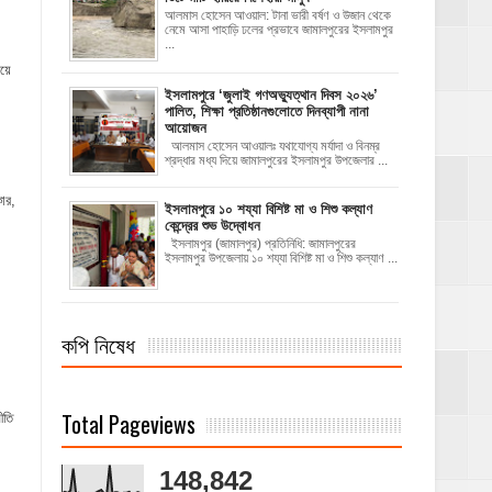
আলমাস হোসেন আওয়াল: টানা ভারী বর্ষণ ও উজান থেকে
নেমে আসা পাহাড়ি ঢলের প্রভাবে জামালপুরের ইসলামপুর
...
য়ে
‎ইসলামপুরে ‘জুলাই গণঅভ্যুত্থান দিবস ২০২৬’
পালিত, শিক্ষা প্রতিষ্ঠানগুলোতে দিনব্যাপী নানা
আয়োজন
‎​আলমাস হোসেন আওয়ালঃ‎ ‎​যথাযোগ্য মর্যাদা ও বিনম্র
শ্রদ্ধার মধ্য দিয়ে জামালপুরের ইসলামপুর উপজেলার ...
ার,
ইসলামপুরে ১০ শয্যা বিশিষ্ট মা ও শিশু কল্যাণ
কেন্দ্রের শুভ উদ্বোধন
ইসলামপুর (জামালপুর) প্রতিনিধি: জামালপুরের
ইসলামপুর উপজেলায় ১০ শয্যা বিশিষ্ট মা ও শিশু কল্যাণ ...
কপি নিষেধ
Total Pageviews
ীতি
148,842