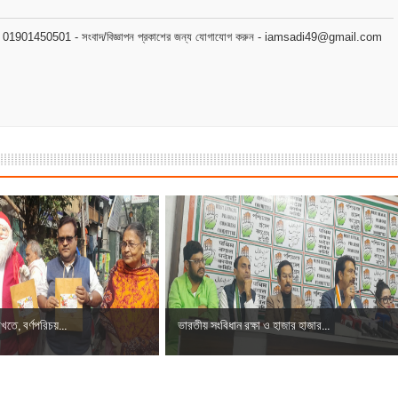
মোবাইল : 01901450501 - সংবাদ/বিজ্ঞাপন প্রকাশের জন্য যোগাযোগ করুন - iamsadi49@gmail.com
াখতে, বর্ণপরিচয়...
ভারতীয় সংবিধান রক্ষা ও হাজার হাজার...