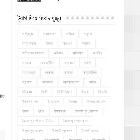
ট্যাগ দিয়ে সংবাদ খুজুন
অগ্নিকান্ড
অজ্ঞাত লাশ
অনিয়ম
অনুদান
অন্তঃসত্ত্বা
অপচয়
অপহরণ
অবরোধ
অভিভাবক সমাবেশ
অভিযান
অভিযোগ
অশ্লীল
অসহায়
আওয়ামীলীগ
আক্রমন
আটক
আত্নহত্যা
আত্মসাৎ
আদালত
আন্তর্জাতিক
আন্দোলন
আমেরিকা
আলোচনা সভা
আহত
ইউএনও
ইউপি
ইউপি নির্বাচন
ইজারা
ইটভাটা
ীতি
ইনকিলাব মঞ্চ
ইন্তেকাল
ইফতার
ইফতার মাহফিল
ইয়াবা
ইলিশ
ইসলামপুর
ইসলামপুর পৌরসভা
ইসলামপুর পৌরসভা নির্বাচন
ইসলামপুর প্রেসক্লাব
ইসলামপুর সার্কেল
ইসলামী আন্দোলন
ইসলামী ব্যাংক