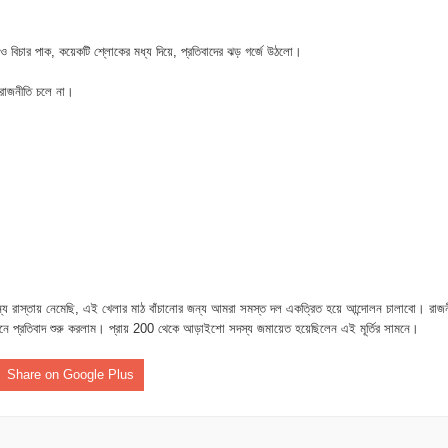
ে মধ্যরাতে তাণ্ডব,গরু,স্বর্ণালঙ্কারসহ বিপুল টাকা লুট
 বাবু এমপির উন্নয়নের ধারায় স্বাস্থ্যসেবায় নতুন দিগন্ত
 বিচার পাক, কয়েকটি শ্লোকের মধ্য দিয়ে, প্রতিবাদের ঝড় গর্জে উঠলো।
 রাজনীতি চলে না।
ধারণ সভা অনুষ্ঠিত
 সদস্য হলেন এমপি সুলতান মাহমুদ বাবু
লিত, শিক্ষা প্রতিষ্ঠানগুলোতে দিনব্যাপী নানা আয়োজন
রাস্তায় নেমেছি, এই খেলার মাঠ বাঁচানোর জন্য আমরা সমস্ত দল একত্রিত হয়ে আন্দোলন চালাবো। রাজন
মনে প্রতিবাদ শুরু করলাম। প্রায় 200 থেকে আড়াইশো সদস্য জমায়েত হয়েছিলেন এই মূর্তির সামনে।
Share on Google Plus