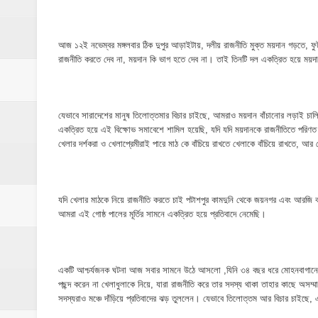
মনটা আমার কেন যে ভালো লাগে না?- আতিকুর র
ঝিনাইগাতীতে ভাতিজাদের হামলায় চাচী নিহত; হত্য
আজ ১২ই নভেম্বর মঙ্গলবার ঠিক দুপুর আড়াইটায়, দলীয় রাজনীতি মুক্ত ময়দান গড়তে, ফু
রাজনীতি করতে দেব না, ময়দান কি ভাগ হতে দেব না। তাই তিনটি দল একত্রিত হয়ে ময়দ
‎ইসলামপুরে এতিমখানার কমিটি নিয়ে হট্টগোল, সমা
আমরা সবই করতে চাই, তবে আমাদের হাত-পা বাঁধা; শ
যেভাবে সারাদেশের মানুষ তিলোত্তমার বিচার চাইছে, আমরাও ময়দান বাঁচানোর লড়াই
ইসলামপুরে আর্থিক সাক্ষরতা ও লেনদেনে নিরাপত্ত
একত্রিত হয়ে এই বিক্ষোভ সমাবেশে শামিল হয়েছি, যদি যদি ময়দানকে রাজনীতিতে পরিণ
খেলার দর্শকরা ও খেলাপ্রেমীরাই পারে মাঠ কে বাঁচিয়ে রাখতে খেলাকে বাঁচিয়ে রাখতে, আর
ইসলামপুরে কাঁসা শিল্প উন্নয়ন কমিটি ঘোষণা- স
​ইসলামপুর মহলগিরী উচ্চ বিদ্যালয়ে নজিরবিহীন জা
যদি খেলার মাঠকে নিয়ে রাজনীতি করতে চাই পটাশপুর কামদুনি থেকে জয়নগর এবং আরজি
আমরা এই গোষ্ঠ পালের মূর্তির সামনে একত্রিত হয়ে প্রতিবাদে নেমেছি।
ইসলামপুরে তৃতীয় লিঙ্গ জনগোষ্ঠীর সক্ষমতা উন্নয়ন
মাদকের ব্যাপারে কোনো সুপারিশ চলবে না, বিএ
একটি আশ্চর্যজনক ঘটনা আজ সবার সামনে উঠে আসলো ,যিনি ৩৪ বছর ধরে মোহনবাগানের 
পছন্দ করেন না খেলাধুলাকে নিয়ে, যারা রাজনীতি করে তার সদস্য থাকা তাহার কাছে অসম্ম
‎পার্থশী ইউপি নির্বাচনে চেয়ারম্যান পদে আলোচনার শ
সদস্যরাও মঞ্চে দাঁড়িয়ে প্রতিবাদের ঝড় তুললেন। যেভাবে তিলোত্তম আর বিচার চাইছে, 