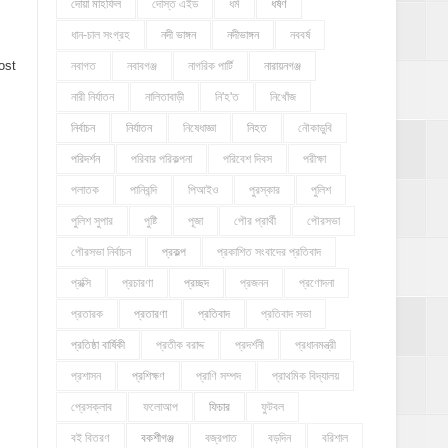
দোয়া মাহফিল
দোস্ত এইড
ধর্ম
ধর্ষণ
ধান-চাল সংগ্রহ
নদী ভাঙ্গন
নদীভাঙ্গন
নববর্ষ
ost
নবাগত
নবাবগঞ্জ
নাগরিক পার্টি
নারায়নগঞ্জ
নারী নির্যাতন
নালিতাবাড়ী
নি'হ'ত
নিখোঁজ
নির্বাচন
নির্যাতন
নিষেধাজ্ঞা
নিহত
নৌকাডুবি
পরিদর্শন
পরিবার পরিকল্পনা
পরিবেশ দিবস
পরীক্ষা
পলাতক
পানিবন্দি
পিআইও
পুরস্কার
পুলিশ
পুলিশ সুপার
পুষ্টি
পূজা
পৌর প্রার্থী
পৌরসভা
পৌরসভা নির্বাচন
প্রকল্প
প্রকাশিত সংবাদের প্রতিবাদ
প্রক্সি
প্রচারণা
প্রচ্ছদ
প্রজনন
প্রণোদনা
প্রতারক
প্রতারণা
প্রতিবাদ
প্রতিবাদ সভা
প্রতিষ্ঠা বার্ষিকী
প্রতীক বরাদ্দ
প্রদর্শনী
প্রধানমন্ত্রী
প্রশাসন
প্রশিক্ষণ
প্রাণি সম্পদ
প্রাথমিক বিদ্যালয়
প্রেসক্লাব
ফলোআপ
ফিচার
ফুটবল
বই বিতরণ
বকশীগঞ্জ
বজ্রপাত
বড়দিন
বরিশাল