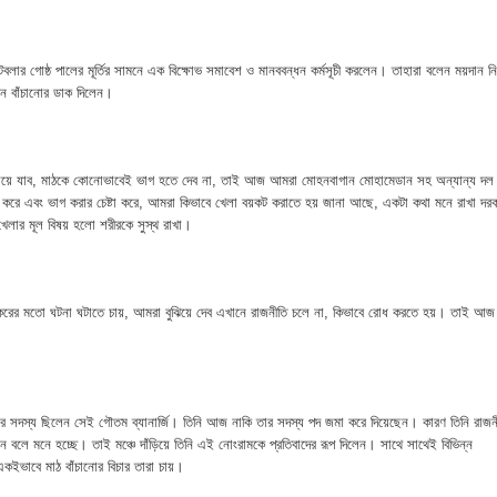
হমান
া মামলার প্রস্তুতি
টবলার গোষ্ঠ পালের মূর্তির সামনে এক বিক্ষোভ সমাবেশ ও মানববন্ধন কর্মসূচী করলেন। তাহারা বলেন ময়দান নি
ান বাঁচানোর ডাক দিলেন।
জসেবা কর্মচারীর বিরুদ্ধে ঘুষের অভিযোগ
েরপুরে ত্রাণ প্রতিমন্ত্রী
 চালিয়ে যাব, মাঠকে কোনোভাবেই ভাগ হতে দেব না, তাই আজ আমরা মোহনবাগান মোহামেডান সহ অন্যান্য দল
া বিষয়ক কর্মশালা ও গ্রাহক সমাবেশ অনুষ্ঠিত
ত করে এবং ভাগ করার চেষ্টা করে, আমরা কিভাবে খেলা বয়কট করাতে হয় জানা আছে, একটা কথা মনে রাখা দরক
 খেলার মূল বিষয় হলো শরীরকে সুস্থ রাখা।
ভাপতি উত্তম, সম্পাদক মহাদেব
লিয়াতি; রেজাল্ট ছাড়াই শিক্ষক নিয়োগ
 করের মতো ঘটনা ঘটাতে চায়, আমরা বুঝিয়ে দেব এখানে রাজনীতি চলে না, কিভাবে রোধ করতে হয়। তাই আজ
 বিষয়ক প্রশিক্ষণ অনুষ্ঠিত
নপির হলেও শাস্তি আরও বেশি হবে” — এমপি মাহমুদুল হক রুবেল
সদস্য ছিলেন সেই গৌতম ব্যানার্জি। তিনি আজ নাকি তার সদস্য পদ জমা করে দিয়েছেন। কারণ তিনি রাজন
ান বলে মনে হচ্ছে। তাই মঞ্চে দাঁড়িয়ে তিনি এই নোংরামকে প্রতিবাদের রূপ দিলেন। সাথে সাথেই বিভিন্ন
ীর্ষে খন্দকার মাহবুব হাসান দিপন
একইভাবে মাঠ বাঁচানোর বিচার তারা চায়।