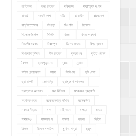
বর্ধিতসভা
বস্ত্র বিতরণ
বহিষ্কার
বাছাইকৃত সংবাদ
বাজেট
বাজেট পেশ
বাতি
বায়োজিন
বাংলাদেশ
বালু উত্তোলন
বাঁশচড়া
বিএনপি
বিক্ষোভ
বিক্ষোভ-মিছিল
বিজিবি
বিতরণ
বিদায় সংবর্ধনা
বিভাগীয় সংবাদ
বিরামপুর
বিশেষ সংবাদ
বিশ্ব ব্যাংক
বিশ্বকাপ ফুটবল
বীজ বিতরণ
বৃক্ষরোপন
বৃত্তি পরীক্ষা
বৈশাখ
ব্রহ্মপুত্র নদ
ব্রাক
ব্র্যাক
ভাইস চেয়ারম্যান
ভারত
ভিজিএফ
ভূমি সেবা
ভূয়া চাকরী
ভোগান্তি
ভ্রাম্যমাণ আদালত
ভ্রাম্যমান আদালত
মত বিনিময়
মনোনয়ন প্রত্যাশী
মনোনয়নপত্র
মনোনয়নপত্র দাখিল
ময়মনসিংহ
মরদেহ উদ্ধার
মশা
মহিলাদল
মাগুড়া
মাদক
মাদারগঞ্জ
মানববন্ধন
মামলা
মারধর
মিছিল
মিলাদ
মিলাদ মাহফিল
মুক্তিযোদ্ধা
মৃত্যু