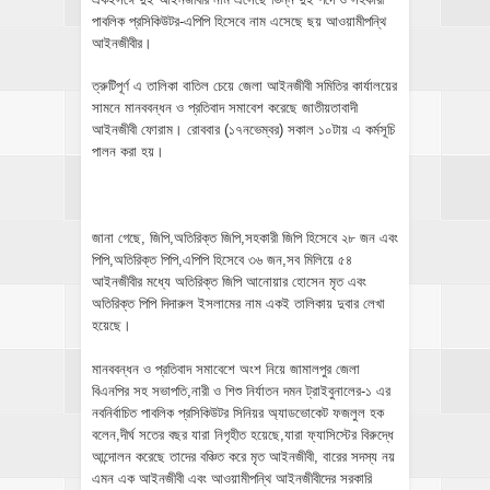
পাবলিক প্রসিকিউটর-এপিপি হিসেবে নাম এসেছে ছয় আওয়ামীপন্থি
আইনজীবীর।
ত্রুটিপূর্ণ এ তালিকা বাতিল চেয়ে জেলা আইনজীবী সমিতির কার্যালয়ের
সামনে মানববন্ধন ও প্রতিবাদ সমাবেশ করেছে জাতীয়তাবাদী
আইনজীবী ফোরাম। রোববার (১৭নভেম্বর) সকাল ১০টায় এ কর্মসূচি
পালন করা হয়।
জানা গেছে, জিপি,অতিরিক্ত জিপি,সহকারী জিপি হিসেবে ২৮ জন এবং
পিপি,অতিরিক্ত পিপি,এপিপি হিসেবে ৩৬ জন,সব মিলিয়ে ৫৪
আইনজীবীর মধ্যে অতিরিক্ত জিপি আনোয়ার হোসেন মৃত এবং
অতিরিক্ত পিপি দিদারুল ইসলামের নাম একই তালিকায় দুবার লেখা
হয়েছে।
মানববন্ধন ও প্রতিবাদ সমাবেশে অংশ নিয়ে জামালপুর জেলা
বিএনপির সহ সভাপতি,নারী ও শিশু নির্যাতন দমন ট্রাইবুনালের-১ এর
নবনির্বাচিত পাবলিক প্রসিকিউটর সিনিয়র অ্যাডভোকেট ফজলুল হক
বলেন,দীর্ঘ সতের বছর যারা নিগৃহীত হয়েছে,যারা ফ্যাসিস্টের বিরুদ্ধে
আন্দোলন করেছে তাদের বঞ্চিত করে মৃত আইনজীবী, বারের সদস্য নয়
এমন এক আইনজীবী এবং আওয়ামীপন্থি আইনজীবীদের সরকারি