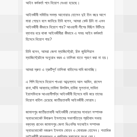
আইন কর্মকর্তা পদে নিয়োগ দেওয়া হয়েছে।
আইনজীবী সমিতির সদস্য আনোয়ার হোসেন দুই তিন বছর আগে
মারা গেছেন বলে জানিয়ে তিনি বলেন, আমরা কেউ চিনি না এমন
আইনজীবী কীভাবে নিয়োগ পায়? আওয়ামী লীগের মিছিল মিটিংয়ে
ব্যানার ধরে থাকা আইনজীবীরা কীভাবে এ সময় আইন কর্মকর্তা
হিসেবে নিয়োগ পায়?
তিনি বলেন, আমরা জেলা ম্যাজিস্ট্রেট, চিফ জুডিশিয়াল
ম্যাজিস্ট্রেটকে অনুরোধ করব এ তালিকা যাতে গ্রহণ করা না হয়।
আমরা দ্রুত এ ত্রুটিপূর্ণ তালিকা বাতিলের দাবি জানাচ্ছি।
এ পিপি হিসেবে নিয়োগ পাওয়া আব্দুল্লাহ আল আমিন, রাসেল
রানা,আঁখি আক্তার,তামিমা বিলকিস,হাবিবা সুলতানা,সাবিনা
ইয়াসমিনকে আওয়ামীপন্থি আইনজীবী হিসেবে দাবি করে তাদের
নিয়োগ বাতিল চেয়েছে জাতীয়তাবাদী আইনজীবী ফোরাম।
জামালপুর জাতীয়তাবাদী আইনজীবী ফোরামের সাধারণ সম্পাদক
অ্যাডভোকেট দিদারুল ইসলামের সভাপতিত্বে প্রতিবাদ সভায়
বক্তব্য রাখেন জামালপুর জেলা বিএনপির সহআইন সম্পাদক
অ্যাডভোকেট নজরুল ইসলাম মোহন ও মোবারক হোসেন। শতাধিক
আইনজীবী মানববন্ধন ও প্রতিবাদ সমাবেশে অংশ নেয়।