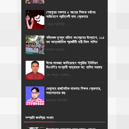
শেরপুরের নকলায় ৫ বছরের শিশুকে ধর্ষনের
অভিযোগে প্রতিবেশী দাদা গ্রেফতার
শেরপুর প্রতিনিধি: ...
পশ্চিমবঙ্গ তৃণমূল মহিলা কংগ্রেসের উদ্যোগে, ১১৫
তম আন্তর্জাতিক শ্রমজীবী নারী দিবস পালিত
কলকাতা (ভারত) ...
ঈদের শুভেচ্ছা জানিয়েছেন পাকুরিয়া ইউনিয়ন
বিএনপি'র সংগ্রামী আহ্বায়ক আ: হালিম সরকার
মোঃ নাজমুল হোসাইনঃ ...
মেলান্দহে রাজনৈতিক মামলায় শিক্ষক গ্রেফতার,
সমালোচনার ঝড়
জামালপুর প্রতিনিধি ...
সম্প্রতি জনপ্রিয় সংবাদ