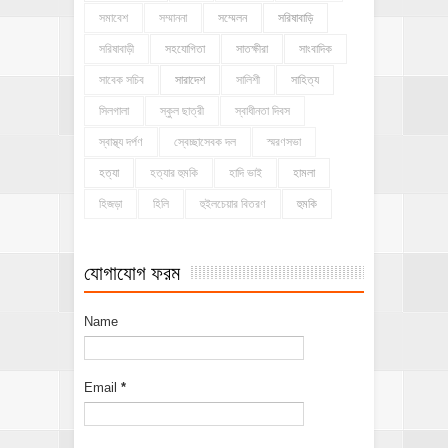
সমাবেশ
সম্মাননা
সম্মেলন
সরিষাবাড়ি
সরিষাবাড়ী
সহযোগিতা
সাতক্ষীরা
সাংবাদিক
সাবেক সচিব
সারাদেশ
সালিশী
সাহিত্য
সিলগালা
স্কুল ছাত্রী
স্বাধীনতা দিবস
স্বাস্থ্য দর্পণ
স্বেচ্ছাসেবক দল
স্মরণসভা
হত্যা
হত্যার হুমকি
হাদি ভাই
হামলা
হিজড়া
হিলি
হুইলচেয়ার বিতরণ
হুমকি
যোগাযোগ ফরম
Name
Email
*