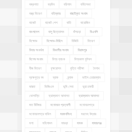
বজ্রপাত
বড়দিন
বরিশাল
বর্ধিতসভা
বস্ত্র বিতরণ
বহিষ্কার
বাছাইকৃত সংবাদ
বাজেট
বাজেট পেশ
বাতি
বায়োজিন
বাংলাদেশ
বালু উত্তোলন
বাঁশচড়া
বিএনপি
বিক্ষোভ
বিক্ষোভ-মিছিল
বিজিবি
বিতরণ
বিদায় সংবর্ধনা
বিভাগীয় সংবাদ
বিরামপুর
বিশেষ সংবাদ
বিশ্ব ব্যাংক
বিশ্বকাপ ফুটবল
বীজ বিতরণ
বৃক্ষরোপন
বৃত্তি পরীক্ষা
বৈশাখ
ব্রহ্মপুত্র নদ
ব্রাক
ব্র্যাক
ভাইস চেয়ারম্যান
ভারত
ভিজিএফ
ভূমি সেবা
ভূয়া চাকরী
ভোগান্তি
ভ্রাম্যমাণ আদালত
ভ্রাম্যমান আদালত
মত বিনিময়
মনোনয়ন প্রত্যাশী
মনোনয়নপত্র
মনোনয়নপত্র দাখিল
ময়মনসিংহ
মরদেহ উদ্ধার
মশা
মহিলাদল
মাগুড়া
মাদক
মাদারগঞ্জ