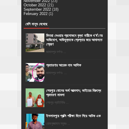
November 2022
(23)
October 2022
(21)
September 2022
(18)
February 2022
(1)
বেশি মানুষ দেখেছে
ফিতরা দেওয়ার প্রলোভনে বৃদ্ধা নারীকে ধ'র্ষ'ণের
অভিযোগ, অভিযুক্তকে গ্রেপ্তার করে আদালতে
প্রেরণ
জামালপুর দর্পণঃ ...
প্রতারণার আরেক নাম আলিফ
জামালপুর দর্পণঃ ...
শেরপুরে বোনের অর্থ আত্মসাৎ; ভাইয়ের বিরুদ্ধে
প্রতারণা মামলা
শেরপুর প্রতিনিধিঃ ...
ইসলামপুরে প্রক্সি পরীক্ষা দিতে গিয়ে আটক এক
রোকনুজ্জামান সবুজঃ ...