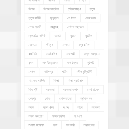
মানববন্ধন
মামলা
মারধর
মিছিল
মিলাদ
মিলাদ মাহফিল
মুক্তিযোদ্ধা
মৃত্যু
মৃত্যু বার্ষিকী
মৃত্যুদন্ড
মে দিবস
মেনকেয়ার
মেয়র প্রার্থী
মেলান্দহ
মোটর সাইকেল
ম্যানেজিং কমিটি
যানজট
যুবদল
যুবলীগ
যোগদান
যৌতুক
রমজান
রম্য কবিতা
রাজনীতি
রাজনৈতিক
রাজশাহী
রাস্তা সংস্কার
র‍্যাব
লাশ উত্তোলন
লাশ উদ্ধার
লুটপাট
লেখক
শরীফপুর
শহীদ
শহীদ বুদ্ধিজীবী
শাহাদাত বার্ষিকী
শিক্ষা
শিক্ষা প্রতিষ্ঠান
শিলা বৃষ্টি
শুভেচ্ছা
শুভেচ্ছা ক্লাস
শেখ রাসেল
শেরপুর
শোক
শোভাযাত্রা
শ্রমিক দল
সকল
সকল খবর
সংঘর্ষ
সচিব
সচেতনা
সড়ক অবরোধ
সড়ক দুর্ঘটনা
সংবর্ধনা
সংবাদ সম্মেলন
সভা
সমকামী
সমাজসেবা