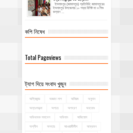
ইসলামপুর (জামালপুর) প্রতিনিধি: জামালপুরের
ইসলামপুর উপজেলায় ১০ শয্যা বিশিষ্ট মা ও শিশু
কল্যাণ ...
কপি নিষেধ
Total Pageviews
ট্যাগ দিয়ে সংবাদ খুজুন
অগ্নিকান্ড
অজ্ঞাত লাশ
অনিয়ম
অনুদান
অন্তঃসত্ত্বা
অপচয়
অপহরণ
অবরোধ
অভিভাবক সমাবেশ
অভিযান
অভিযোগ
অশ্লীল
অসহায়
আওয়ামীলীগ
আক্রমন