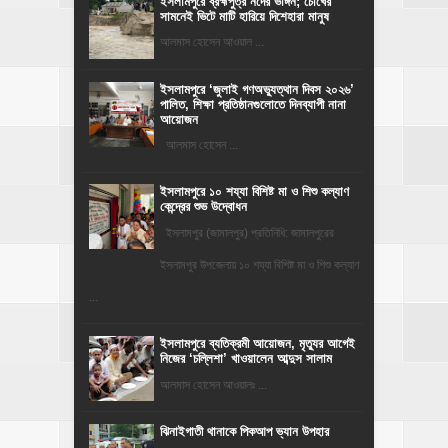
ইসলামপুরে ব্রহ্মপুত্র নদের ভাঙ্গন; চোখের
সামনেই ভিটে মাটি হারিয়ে দিশেহারা মানুষ
আলমাস হোসেন আওয়াল ...
‎ইসলামপুরে ‘জুলাই গণঅভ্যুত্থান দিবস ২০২৬’
পালিত, শিক্ষা প্রতিষ্ঠানগুলোতে দিনব্যাপী নানা
আয়োজন
‎​আলমাস হোসেন ...
ইসলামপুরে ১০ শয্যা বিশিষ্ট মা ও শিশু কল্যাণ
কেন্দ্রের শুভ উদ্বোধন
ইসলামপুর (জামালপুর) প্রতিনিধি: জামালপুরের
ইসলামপুর উপজেলায় ১০ শয্যা বিশিষ্ট মা ও শিশু কল্যাণ
...
‎ইসলামপুরে ব্যতিক্রমী আয়োজন, মৃত্যুর আগেই
নিজের ‘চল্লিশা’ খাওয়ালেন আব্দুস সালাম
আলমাস হোসেন আওয়ালঃ ...
ঝিনাইগাতী থানাকে পিকআপ ভ্যান উপহার