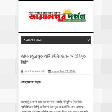
জামালপুরে মৃত আইনজীবী হলেন অতিরিক্ত
জিপি
মোঃ সাইদুর রহমান সাদী
November 17, 2024
রোকনুজ্জামান সবুজঃ
জামালপুর জেলা জজ আদালতের সরকারি কৌঁসুলির (গভর্নমেন্ট
প্রসিকিউটর-জিপি) তালিকায় এক মৃত আইনজীবীর নাম এসেছে।
একইসঙ্গে দুই আইনজীবীর নাম এসেছে ভিন্ন দুই পদে ও সহকারী