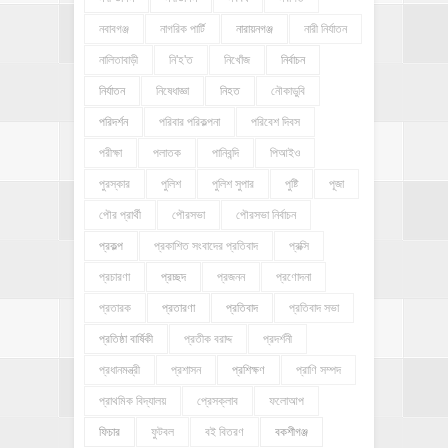
নবাবগঞ্জ
নাগরিক পার্টি
নারায়নগঞ্জ
নারী নির্যাতন
নালিতাবাড়ী
নি'হ'ত
নিখোঁজ
নির্বাচন
নির্যাতন
নিষেধাজ্ঞা
নিহত
নৌকাডুবি
পরিদর্শন
পরিবার পরিকল্পনা
পরিবেশ দিবস
পরীক্ষা
পলাতক
পানিবন্দি
পিআইও
পুরস্কার
পুলিশ
পুলিশ সুপার
পুষ্টি
পূজা
পৌর প্রার্থী
পৌরসভা
পৌরসভা নির্বাচন
প্রকল্প
প্রকাশিত সংবাদের প্রতিবাদ
প্রক্সি
প্রচারণা
প্রচ্ছদ
প্রজনন
প্রণোদনা
প্রতারক
প্রতারণা
প্রতিবাদ
প্রতিবাদ সভা
প্রতিষ্ঠা বার্ষিকী
প্রতীক বরাদ্দ
প্রদর্শনী
প্রধানমন্ত্রী
প্রশাসন
প্রশিক্ষণ
প্রাণি সম্পদ
প্রাথমিক বিদ্যালয়
প্রেসক্লাব
ফলোআপ
ফিচার
ফুটবল
বই বিতরণ
বকশীগঞ্জ