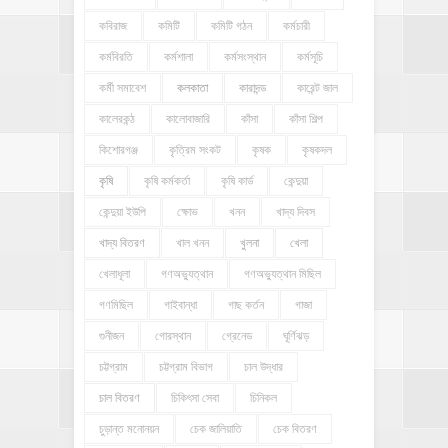
কবিরাজ
কমিটি
কমিটি গঠন
কর্মচারী
কর্মবিরতি
কর্মশালা
কর্মসংস্থান
কর্মসূচি
কর্মী সমাবেশ
কলকাতা
কারাদন্ড
কারেন্ট জাল
কালেরকন্ঠ
কালোবাজারি
কাঁসা
কাঁসা শিল্প
কিশোরগঞ্জ
কৃত্রিম সংকট
কৃষক
কৃষকদল
কৃষি
কৃষি কর্মকর্তা
কৃষি কার্ড
কেন্দুয়া
কেন্দুয়া ইউপি
ক্ষোভ
খনন
খাদ্য দিবস
খাদ্য বিতরণ
খাল খনন
খুলনা
খেলা
খেলাধূলা
গণঅভ্যুত্থান
গণঅভ্যুত্থান মিছিল
গণমিছিল
গাইবান্ধা
গাছ কর্তন
গাজা
গুনীজন
গোরস্থান
গ্রেনেড
ঘূর্ণিঝড়
চট্টগ্রাম
চট্টগ্রাম বিভাগ
চাল উদ্ধার
চাল বিতরণ
চিকিৎসা সেবা
চিনিকল
চুড়ান্ত মনোনয়ন
চেক জালিয়াতি
চেক বিতরণ