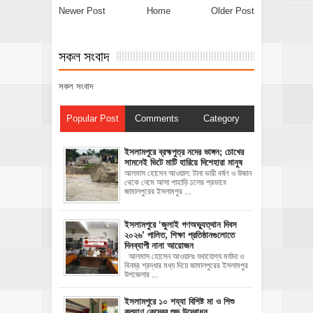
Newer Post
Home
Older Post
সকল সংবাদ
সকল সংবাদ
Popular Post
Comments
Category
ইসলামপুরে ব্রহ্মপুত্র নদের ভাঙ্গন; চোখের
সামনেই ভিটে মাটি হারিয়ে দিশেহারা মানুষ
আলমাস হোসেন আওয়াল: টানা ভারী বর্ষণ ও উজান
থেকে নেমে আসা পাহাড়ি ঢলের প্রভাবে
জামালপুরের ইসলামপুর ...
‎ইসলামপুরে ‘জুলাই গণঅভ্যুত্থান দিবস
২০২৬’ পালিত, শিক্ষা প্রতিষ্ঠানগুলোতে
দিনব্যাপী নানা আয়োজন
‎​আলমাস হোসেন আওয়ালঃ‎ ‎​যথাযোগ্য মর্যাদা ও
বিনম্র শ্রদ্ধার মধ্য দিয়ে জামালপুরের ইসলামপুর
উপজেলার ...
ইসলামপুরে ১০ শয্যা বিশিষ্ট মা ও শিশু
কল্যাণ কেন্দ্রের শুভ উদ্বোধন