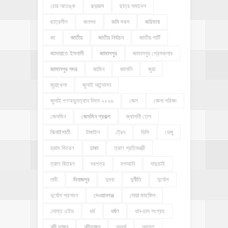
চোর আতঙ্ক
ছড়ারস
ছাত্র সমাবেশ
ছাত্রলীগ
জনপথ
জমি দখল
জরিমানা
জা
জাতীয়
জাতীয় নির্বাচন
জাতীয় পার্টি
জামায়াতে ইসলামী
জামালপুর
জামালপুর প্রেসক্লাব
জামালপুর সদর
জামিন
জালানি
জুয়া
জুয়াখেলা
জুলাই আন্দোলন
জুলাই গণঅভ্যুত্থান দিবস ২০২৬
জেল
জেলা পরিষদ
জেসমিন
জেসমিন প্রকল্প
জ্বালানী তেল
ঝিনাইগাতী
টাঙ্গাইল
ট্রেন
ডিসি
ডেঙ্গু
ড্রাম বিতরণ
ঢাকা
ত্রাণ প্রতিমন্ত্রী
ত্রাণ বিতরণ
দরপত্র
দশআনি
দাদুভাই
দাবী
দিনাজপুর
দুদক
দুর্নীতি
দুর্যোগ
দুর্যোগ প্রশমন
দেওয়ানগঞ্জ
দোয়া মাহফিল
দোস্ত এইড
ধর্ম
ধর্ষণ
ধান-চাল সংগ্রহ
নদী ভাঙ্গন
নদীভাঙ্গন
নববর্ষ
নবাগত