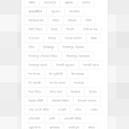
আটক
আত্নহত্যা
আত্মসাৎ
আদালত
আন্তর্জাতিক
আন্দোলন
আমেরিকা
আলোচনা সভা
আহত
ইউএনও
ইউপি
ইউপি নির্বাচন
ইজারা
ইটভাটা
ইনকিলাব মঞ্চ
ইন্তেকাল
ইফতার
ইফতার মাহফিল
ইয়াবা
ইলিশ
ইসলামপুর
ইসলামপুর পৌরসভা
ইসলামপুর পৌরসভা নির্বাচন
ইসলামপুর প্রেসক্লাব
ইসলামপুর সার্কেল
ইসলামী আন্দোলন
ইসলামী ব্যাংক
ঈদ উপহার
ঈদ পুনর্মিলনী
ঈদ শুভেচ্ছা
ঈদ সামগ্রী
ঈদ-উল-আযহা
ঈদযাত্রা
ঈদুল ফিতর
উৎসব ভাতা
উদ্বোধন
উন্নয়ন
উন্নয়ন কমিটি
উপজেলা নির্বাচন
উপজেলা প্রশাসন
এইচ.এস.সি পরীক্ষা
এএসপি
এতিম
এনজিও
এফিডেভিট
এমপি
এসএসসি পরীক্ষা
ওয়ার্ল্ড ভিশন
কক্সবাজার
কনফিডেন্স
কবিতা