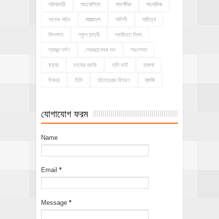
সরিষাবাড়ী
সহযোগিতা
সাতক্ষীরা
সাংবাদিক
সাবেক সচিব
সারাদেশ
সালিশী
সাহিত্য
সিলগালা
স্কুল ছাত্রী
স্বাধীনতা দিবস
স্বাস্থ্য দর্পণ
স্বেচ্ছাসেবক দল
স্মরণসভা
হত্যা
হত্যার হুমকি
হাদি ভাই
হামলা
হিজড়া
হিলি
হুইলচেয়ার বিতরণ
হুমকি
যোগাযোগ ফরম
Name
Email
*
Message
*