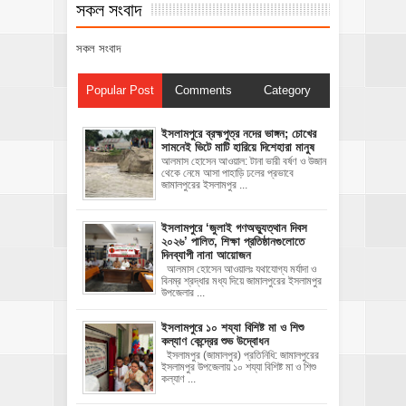
সকল সংবাদ
সকল সংবাদ
Popular Post
Comments
Category
ইসলামপুরে ব্রহ্মপুত্র নদের ভাঙ্গন; চোখের
সামনেই ভিটে মাটি হারিয়ে দিশেহারা মানুষ
আলমাস হোসেন আওয়াল: টানা ভারী বর্ষণ ও উজান
থেকে নেমে আসা পাহাড়ি ঢলের প্রভাবে
জামালপুরের ইসলামপুর ...
‎ইসলামপুরে ‘জুলাই গণঅভ্যুত্থান দিবস
২০২৬’ পালিত, শিক্ষা প্রতিষ্ঠানগুলোতে
দিনব্যাপী নানা আয়োজন
‎​আলমাস হোসেন আওয়ালঃ‎ ‎​যথাযোগ্য মর্যাদা ও
বিনম্র শ্রদ্ধার মধ্য দিয়ে জামালপুরের ইসলামপুর
উপজেলার ...
ইসলামপুরে ১০ শয্যা বিশিষ্ট মা ও শিশু
কল্যাণ কেন্দ্রের শুভ উদ্বোধন
ইসলামপুর (জামালপুর) প্রতিনিধি: জামালপুরের
ইসলামপুর উপজেলায় ১০ শয্যা বিশিষ্ট মা ও শিশু
কল্যাণ ...