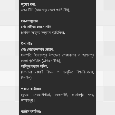
জুয়েল রানা,
এখন টিভি (জামালপুর জেলা প্রতিনিধি),
সহ-সম্পাদকঃ
মোঃ সাইদুর রহমান সাদি
(দৈনিক সত্যের সন্ধানে প্রতিদিন),
উপদেষ্টাঃ
মোঃ মোরাদুজ্জামান মোরাদ,
সভাপতি, ইসলামপুর উপজেলা প্রেসক্লাব ও জামালপুর
জেলা প্রতিনিধি (এশিয়ান টিভি),
সাদিকুর রহমান সজিব,
(মওলানা ভাসানী বিজ্ঞান ও প্রযুক্তি বিশ্ববিদ্যালয়,
টাঙ্গাইল)
প্রধান কার্যালয়ঃ
কেন্দুয়া দেওয়ানীপাড়া, রেলগেইট, জামালপুর সদর,
জামালপুর।
বর্তমান কার্যালয়ঃ