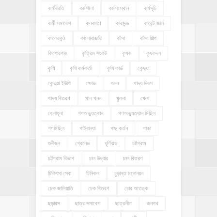
কর্মবিরতি
কর্মশালা
কর্মসংস্থান
কর্মসূচি
কর্মী সমাবেশ
কলকাতা
কারাদন্ড
কারেন্ট জাল
কালেরকন্ঠ
কালোবাজারি
কাঁসা
কাঁসা শিল্প
কিশোরগঞ্জ
কৃত্রিম সংকট
কৃষক
কৃষকদল
কৃষি
কৃষি কর্মকর্তা
কৃষি কার্ড
কেন্দুয়া
কেন্দুয়া ইউপি
ক্ষোভ
খনন
খাদ্য দিবস
খাদ্য বিতরণ
খাল খনন
খুলনা
খেলা
খেলাধূলা
গণঅভ্যুত্থান
গণঅভ্যুত্থান মিছিল
গণমিছিল
গাইবান্ধা
গাছ কর্তন
গাজা
গুনীজন
গ্রেনেড
ঘূর্ণিঝড়
চট্টগ্রাম
চট্টগ্রাম বিভাগ
চাল উদ্ধার
চাল বিতরণ
চিকিৎসা সেবা
চিনিকল
চুড়ান্ত মনোনয়ন
চেক জালিয়াতি
চেক বিতরণ
চোর আতঙ্ক
ছড়ারস
ছাত্র সমাবেশ
ছাত্রলীগ
জনপথ