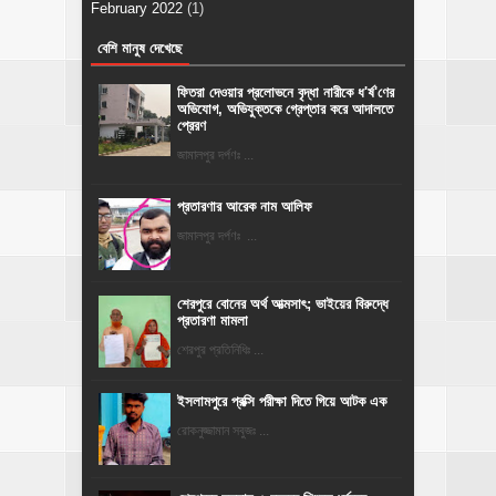
February 2022
(1)
বেশি মানুষ দেখেছে
ফিতরা দেওয়ার প্রলোভনে বৃদ্ধা নারীকে ধ'র্ষ'ণের
অভিযোগ, অভিযুক্তকে গ্রেপ্তার করে আদালতে
প্রেরণ
জামালপুর দর্পণঃ ...
প্রতারণার আরেক নাম আলিফ
জামালপুর দর্পণঃ ...
শেরপুরে বোনের অর্থ আত্মসাৎ; ভাইয়ের বিরুদ্ধে
প্রতারণা মামলা
শেরপুর প্রতিনিধিঃ ...
ইসলামপুরে প্রক্সি পরীক্ষা দিতে গিয়ে আটক এক
রোকনুজ্জামান সবুজঃ ...