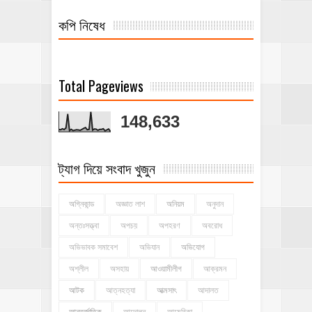
কপি নিষেধ
Total Pageviews
148,633
ট্যাগ দিয়ে সংবাদ খুজুন
অগ্নিকান্ড
অজ্ঞাত লাশ
অনিয়ম
অনুদান
অন্তঃসত্ত্বা
অপচয়
অপহরণ
অবরোধ
অভিভাবক সমাবেশ
অভিযান
অভিযোগ
অশ্লীল
অসহায়
আওয়ামীলীগ
আক্রমন
আটক
আত্নহত্যা
আত্মসাৎ
আদালত