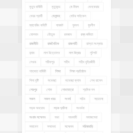
মৃত্যু বার্ষিকী
মৃত্যুদন্ড
মে দিবস
মেনকেয়ার
মেয়র প্রার্থী
মেলান্দহ
মোটর সাইকেল
ম্যানেজিং কমিটি
যানজট
যুবদল
যুবলীগ
যোগদান
যৌতুক
রমজান
রম্য কবিতা
রাজনীতি
রাজনৈতিক
রাজশাহী
রাস্তা সংস্কার
র‍্যাব
লাশ উত্তোলন
লাশ উদ্ধার
লুটপাট
লেখক
শরীফপুর
শহীদ
শহীদ বুদ্ধিজীবী
শাহাদাত বার্ষিকী
শিক্ষা
শিক্ষা প্রতিষ্ঠান
শিলা বৃষ্টি
শুভেচ্ছা
শুভেচ্ছা ক্লাস
শেখ রাসেল
শেরপুর
শোক
শোভাযাত্রা
শ্রমিক দল
সকল
সকল খবর
সংঘর্ষ
সচিব
সচেতনা
সড়ক অবরোধ
সড়ক দুর্ঘটনা
সংবর্ধনা
সংবাদ সম্মেলন
সভা
সমকামী
সমাজসেবা
সমাবেশ
সম্মাননা
সম্মেলন
সরিষাবাড়ি