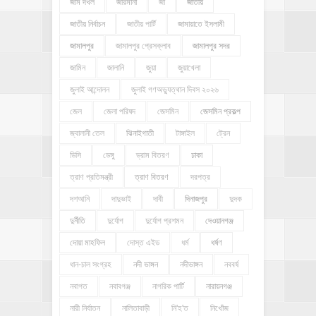
জমি দখল
জরিমানা
জা
জাতীয়
জাতীয় নির্বাচন
জাতীয় পার্টি
জামায়াতে ইসলামী
জামালপুর
জামালপুর প্রেসক্লাব
জামালপুর সদর
জামিন
জালানি
জুয়া
জুয়াখেলা
জুলাই আন্দোলন
জুলাই গণঅভ্যুত্থান দিবস ২০২৬
জেল
জেলা পরিষদ
জেসমিন
জেসমিন প্রকল্প
জ্বালানী তেল
ঝিনাইগাতী
টাঙ্গাইল
ট্রেন
ডিসি
ডেঙ্গু
ড্রাম বিতরণ
ঢাকা
ত্রাণ প্রতিমন্ত্রী
ত্রাণ বিতরণ
দরপত্র
দশআনি
দাদুভাই
দাবী
দিনাজপুর
দুদক
দুর্নীতি
দুর্যোগ
দুর্যোগ প্রশমন
দেওয়ানগঞ্জ
দোয়া মাহফিল
দোস্ত এইড
ধর্ম
ধর্ষণ
ধান-চাল সংগ্রহ
নদী ভাঙ্গন
নদীভাঙ্গন
নববর্ষ
নবাগত
নবাবগঞ্জ
নাগরিক পার্টি
নারায়নগঞ্জ
নারী নির্যাতন
নালিতাবাড়ী
নি'হ'ত
নিখোঁজ