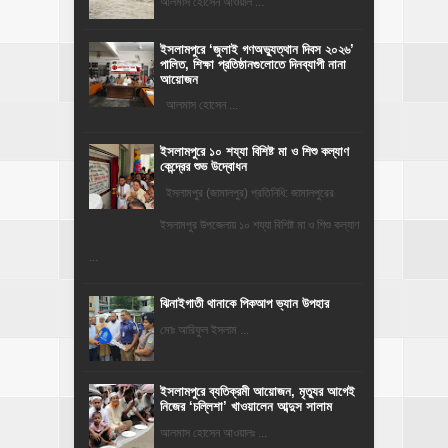
আলমাস হোসেন আওয়াল ...
‎ইসলামপুরে ‘জুলাই গণঅভ্যুত্থান দিবস ২০২৬’
পালিত, শিক্ষা প্রতিষ্ঠানগুলোতে দিনব্যাপী নানা
আয়োজন
‎​আলমাস হোসেন ...
ইসলামপুরে ১০ শয্যা বিশিষ্ট মা ও শিশু কল্যাণ
কেন্দ্রের শুভ উদ্বোধন
ইসলামপুর (জামালপুর) প্রতিনিধি: জামালপুরের
ইসলামপুর উপজেলায় ১০ শয্যা বিশিষ্ট মা ও শিশু কল্যাণ
...
ঝিনাইগাতী থানাকে পিকআপ ভ্যান উপহার
মোঃ আরিফুল ইসলাম ...
‎ইসলামপুরে ব্যতিক্রমী আয়োজন, মৃত্যুর আগেই
নিজের ‘চল্লিশা’ খাওয়ালেন আব্দুস সালাম
আলমাস হোসেন আওয়ালঃ ...