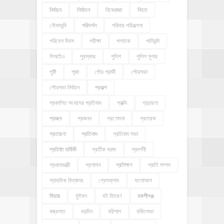
নির্বাচন
নির্যাতন
নিষেধাজ্ঞা
নিহত
নৌকাডুবি
পরিদর্শন
পরিবার পরিকল্পনা
পরিবেশ দিবস
পরীক্ষা
পলাতক
পানিবন্দি
পিআইও
পুরস্কার
পুলিশ
পুলিশ সুপার
পুষ্টি
পূজা
পৌর প্রার্থী
পৌরসভা
পৌরসভা নির্বাচন
প্রকল্প
প্রকাশিত সংবাদের প্রতিবাদ
প্রক্সি
প্রচারণা
প্রচ্ছদ
প্রজনন
প্রণোদনা
প্রতারক
প্রতারণা
প্রতিবাদ
প্রতিবাদ সভা
প্রতিষ্ঠা বার্ষিকী
প্রতীক বরাদ্দ
প্রদর্শনী
প্রধানমন্ত্রী
প্রশাসন
প্রশিক্ষণ
প্রাণি সম্পদ
প্রাথমিক বিদ্যালয়
প্রেসক্লাব
ফলোআপ
ফিচার
ফুটবল
বই বিতরণ
বকশীগঞ্জ
বজ্রপাত
বড়দিন
বরিশাল
বর্ধিতসভা