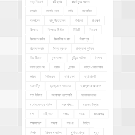
বস্ত্র বিতরণ
বহিষ্কার
বাছাইকৃত সংবাদ
বাজেট
বাজেট পেশ
বাতি
বায়োজিন
বাংলাদেশ
বালু উত্তোলন
বাঁশচড়া
বিএনপি
বিক্ষোভ
বিক্ষোভ-মিছিল
বিজিবি
বিতরণ
বিদায় সংবর্ধনা
বিভাগীয় সংবাদ
বিরামপুর
বিশেষ সংবাদ
বিশ্ব ব্যাংক
বিশ্বকাপ ফুটবল
বীজ বিতরণ
বৃক্ষরোপন
বৃত্তি পরীক্ষা
বৈশাখ
ব্রহ্মপুত্র নদ
ব্রাক
ব্র্যাক
ভাইস চেয়ারম্যান
ভারত
ভিজিএফ
ভূমি সেবা
ভূয়া চাকরী
ভোগান্তি
ভ্রাম্যমাণ আদালত
ভ্রাম্যমান আদালত
মত বিনিময়
মনোনয়ন প্রত্যাশী
মনোনয়নপত্র
মনোনয়নপত্র দাখিল
ময়মনসিংহ
মরদেহ উদ্ধার
মশা
মহিলাদল
মাগুড়া
মাদক
মাদারগঞ্জ
মানববন্ধন
মামলা
মারধর
মিছিল
মিলাদ
মিলাদ মাহফিল
মুক্তিযোদ্ধা
মৃত্যু