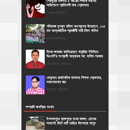
শেরপুরের নকলায় ৫ বছরের শিশুকে ধর্ষনের
অভিযোগে প্রতিবেশী দাদা গ্রেফতার
শেরপুর প্রতিনিধি: ...
পশ্চিমবঙ্গ তৃণমূল মহিলা কংগ্রেসের উদ্যোগে, ১১৫
তম আন্তর্জাতিক শ্রমজীবী নারী দিবস পালিত
কলকাতা (ভারত) ...
ঈদের শুভেচ্ছা জানিয়েছেন পাকুরিয়া ইউনিয়ন
বিএনপি'র সংগ্রামী আহ্বায়ক আ: হালিম সরকার
মোঃ নাজমুল হোসাইনঃ ...
মেলান্দহে রাজনৈতিক মামলায় শিক্ষক গ্রেফতার,
সমালোচনার ঝড়
জামালপুর প্রতিনিধি ...
সম্প্রতি জনপ্রিয় সংবাদ
ইসলামপুরে ব্রহ্মপুত্র নদের ভাঙ্গন; চোখের
সামনেই ভিটে মাটি হারিয়ে দিশেহারা মানুষ