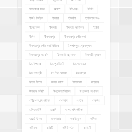
আন্তর্জাতিক
আন্দোলন
আমেরিকা
আলোচনা সভা
আহত
ইউএনও
ইউপি
ইউপি নির্বাচন
ইজারা
ইটভাটা
ইনকিলাব মঞ্চ
ইন্তেকাল
ইফতার
ইফতার মাহফিল
ইয়াবা
ইলিশ
ইসলামপুর
ইসলামপুর পৌরসভা
ইসলামপুর পৌরসভা নির্বাচন
ইসলামপুর প্রেসক্লাব
ইসলামপুর সার্কেল
ইসলামী আন্দোলন
ইসলামী ব্যাংক
ঈদ উপহার
ঈদ পুনর্মিলনী
ঈদ শুভেচ্ছা
ঈদ সামগ্রী
ঈদ-উল-আযহা
ঈদযাত্রা
ঈদুল ফিতর
উৎসব ভাতা
উদ্বোধন
উন্নয়ন
উন্নয়ন কমিটি
উপজেলা নির্বাচন
উপজেলা প্রশাসন
এইচ.এস.সি পরীক্ষা
এএসপি
এতিম
এনজিও
এফিডেভিট
এমপি
এসএসসি পরীক্ষা
ওয়ার্ল্ড ভিশন
কক্সবাজার
কনফিডেন্স
কবিতা
কবিরাজ
কমিটি
কমিটি গঠন
কর্মচারী