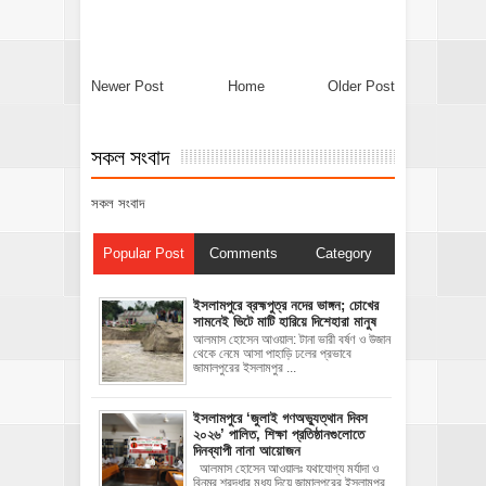
Newer Post
Home
Older Post
সকল সংবাদ
সকল সংবাদ
Popular Post
Comments
Category
ইসলামপুরে ব্রহ্মপুত্র নদের ভাঙ্গন; চোখের
সামনেই ভিটে মাটি হারিয়ে দিশেহারা মানুষ
আলমাস হোসেন আওয়াল: টানা ভারী বর্ষণ ও উজান
থেকে নেমে আসা পাহাড়ি ঢলের প্রভাবে
জামালপুরের ইসলামপুর ...
‎ইসলামপুরে ‘জুলাই গণঅভ্যুত্থান দিবস
২০২৬’ পালিত, শিক্ষা প্রতিষ্ঠানগুলোতে
দিনব্যাপী নানা আয়োজন
‎​আলমাস হোসেন আওয়ালঃ‎ ‎​যথাযোগ্য মর্যাদা ও
বিনম্র শ্রদ্ধার মধ্য দিয়ে জামালপুরের ইসলামপুর