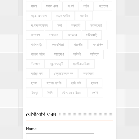
সকল
সকল খবর
সংঘর্ষ
সচিব
সচেতনা
সড়ক অবরোধ
সড়ক দুর্ঘটনা
সংবর্ধনা
সংবাদ সম্মেলন
সভা
সমকামী
সমাজসেবা
সমাবেশ
সম্মাননা
সম্মেলন
সরিষাবাড়ি
সরিষাবাড়ী
সহযোগিতা
সাতক্ষীরা
সাংবাদিক
সাবেক সচিব
সারাদেশ
সালিশী
সাহিত্য
সিলগালা
স্কুল ছাত্রী
স্বাধীনতা দিবস
স্বাস্থ্য দর্পণ
স্বেচ্ছাসেবক দল
স্মরণসভা
হত্যা
হত্যার হুমকি
হাদি ভাই
হামলা
হিজড়া
হিলি
হুইলচেয়ার বিতরণ
হুমকি
যোগাযোগ ফরম
Name