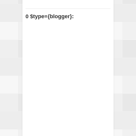
0 $type={blogger}: