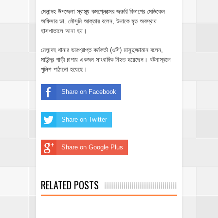
মেলান্দহ উপজেলা স্বাস্থ্য কমপ্লেক্সের জরুরি বিভাগের মেডিকেল
অফিসার ডা. মৌসুমি আক্তার বলেন, উনাকে মৃত অবস্থায়
হাসপাতালে আনা হয়।
মেলান্দহ থানার ভারপ্রাপ্ত কর্মকর্তা (ওসি) মাসুদুজ্জামান বলেন,
মাহিন্দ্র গাড়ী চাপায় একজন সাংবাদিক নিহত হয়েছেন। ঘটনাস্থলে
পুলিশ পাঠানো হয়েছে।
Share on Facebook
Share on Twitter
Share on Google Plus
RELATED POSTS