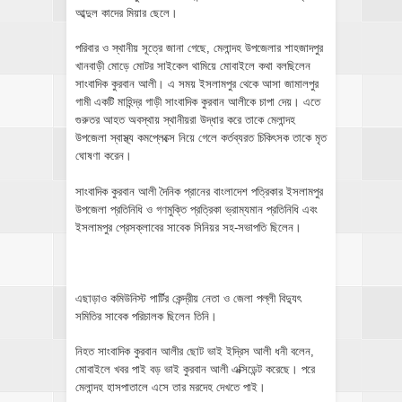
আব্দুল কাদের মিয়ার ছেলে।
পরিবার ও স্থানীয় সূত্রে জানা গেছে, মেলান্দহ উপজেলার শাহজাদপুর
খানবাড়ী মোড়ে মোটর সাইকেল থামিয়ে মোবাইলে কথা বলছিলেন
সাংবাদিক কুরবান আলী। এ সময় ইসলামপুর থেকে আসা জামালপুর
গামী একটি মাহিন্দ্র গাড়ী সাংবাদিক কুরবান আলীকে চাপা দেয়। এতে
গুরুতর আহত অবস্থায় স্থানীয়রা উদ্ধার করে তাকে মেলান্দহ
উপজেলা স্বাস্থ্য কমপ্লেক্সে নিয়ে গেলে কর্তব্যরত চিকিৎসক তাকে মৃত
ঘোষণা করেন।
সাংবাদিক কুরবান আলী দৈনিক প্রানের বাংলাদেশ পত্রিকার ইসলামপুর
উপজেলা প্রতিনিধি ও গণমুক্তি প্রত্রিকা ভ্রাম্যমান প্রতিনিধি এবং
ইসলামপুর প্রেসক্লাবের সাবেক সিনিয়র সহ-সভাপতি ছিলেন।
এছাড়াও কমিউনিস্ট পার্টির কেন্দ্রীয় নেতা ও জেলা পল্লী বিদ্যুৎ
সমিতির সাবেক পরিচালক ছিলেন তিনি।
নিহত সাংবাদিক কুরবান আলীর ছোট ভাই ইদ্রিস আলী ধনী বলেন,
মোবাইলে খবর পাই বড় ভাই কুরবান আলী এক্সিডেন্ট করেছে। পরে
মেলান্দহ হাসপাতালে এসে তার মরদেহ দেখতে পাই।