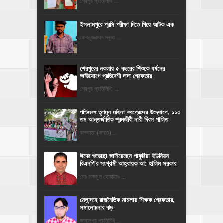
শেরপুর প্রতিনিধিঃ ...
ইসলামপুরে প্রক্সি পরীক্ষা দিতে গিয়ে আটক এক
রোকনুজ্জামান সবুজঃ ...
শেরপুরের নকলায় ৫ বছরের শিশুকে ধর্ষনের
অভিযোগে প্রতিবেশী দাদা গ্রেফতার
শেরপুর প্রতিনিধি: ...
পশ্চিমবঙ্গ তৃণমূল মহিলা কংগ্রেসের উদ্যোগে, ১১৫
তম আন্তর্জাতিক শ্রমজীবী নারী দিবস পালিত
কলকাতা (ভারত) ...
ঈদের শুভেচ্ছা জানিয়েছেন পাকুরিয়া ইউনিয়ন
বিএনপি'র সংগ্রামী আহ্বায়ক আ: হালিম সরকার
মোঃ নাজমুল হোসাইনঃ ...
মেলান্দহে রাজনৈতিক মামলায় শিক্ষক গ্রেফতার,
সমালোচনার ঝড়
জামালপুর প্রতিনিধি ...