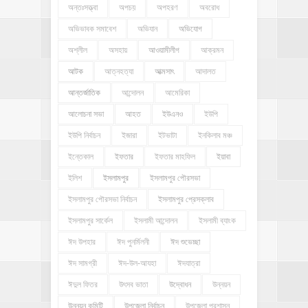
অন্তঃসত্ত্বা
অপচয়
অপহরণ
অবরোধ
অভিভাবক সমাবেশ
অভিযান
অভিযোগ
অশ্লীল
অসহায়
আওয়ামীলীগ
আক্রমন
আটক
আত্নহত্যা
আত্মসাৎ
আদালত
আন্তর্জাতিক
আন্দোলন
আমেরিকা
আলোচনা সভা
আহত
ইউএনও
ইউপি
ইউপি নির্বাচন
ইজারা
ইটভাটা
ইনকিলাব মঞ্চ
ইন্তেকাল
ইফতার
ইফতার মাহফিল
ইয়াবা
ইলিশ
ইসলামপুর
ইসলামপুর পৌরসভা
ইসলামপুর পৌরসভা নির্বাচন
ইসলামপুর প্রেসক্লাব
ইসলামপুর সার্কেল
ইসলামী আন্দোলন
ইসলামী ব্যাংক
ঈদ উপহার
ঈদ পুনর্মিলনী
ঈদ শুভেচ্ছা
ঈদ সামগ্রী
ঈদ-উল-আযহা
ঈদযাত্রা
ঈদুল ফিতর
উৎসব ভাতা
উদ্বোধন
উন্নয়ন
উন্নয়ন কমিটি
উপজেলা নির্বাচন
উপজেলা প্রশাসন