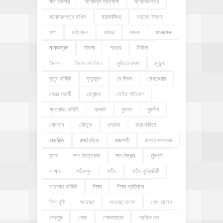
মত বিনিময়
মনোনয়ন প্রত্যাশী
মনোনয়নপত্র
মনোনয়নপত্র দাখিল
ময়মনসিংহ
মরদেহ উদ্ধার
মশা
মহিলাদল
মাগুড়া
মাদক
মাদারগঞ্জ
মানববন্ধন
মামলা
মারধর
মিছিল
মিলাদ
মিলাদ মাহফিল
মুক্তিযোদ্ধা
মৃত্যু
মৃত্যু বার্ষিকী
মৃত্যুদন্ড
মে দিবস
মেনকেয়ার
মেয়র প্রার্থী
মেলান্দহ
মোটর সাইকেল
ম্যানেজিং কমিটি
যানজট
যুবদল
যুবলীগ
যোগদান
যৌতুক
রমজান
রম্য কবিতা
রাজনীতি
রাজনৈতিক
রাজশাহী
রাস্তা সংস্কার
র‍্যাব
লাশ উত্তোলন
লাশ উদ্ধার
লুটপাট
লেখক
শরীফপুর
শহীদ
শহীদ বুদ্ধিজীবী
শাহাদাত বার্ষিকী
শিক্ষা
শিক্ষা প্রতিষ্ঠান
শিলা বৃষ্টি
শুভেচ্ছা
শুভেচ্ছা ক্লাস
শেখ রাসেল
শেরপুর
শোক
শোভাযাত্রা
শ্রমিক দল