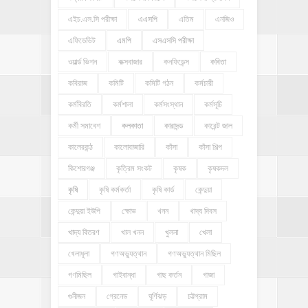
এইচ.এস.সি পরীক্ষা
এএসপি
এতিম
এনজিও
এফিডেভিট
এমপি
এসএসসি পরীক্ষা
ওয়ার্ল্ড ভিশন
কক্সবাজার
কনফিডেন্স
কবিতা
কবিরাজ
কমিটি
কমিটি গঠন
কর্মচারী
কর্মবিরতি
কর্মশালা
কর্মসংস্থান
কর্মসূচি
কর্মী সমাবেশ
কলকাতা
কারাদন্ড
কারেন্ট জাল
কালেরকন্ঠ
কালোবাজারি
কাঁসা
কাঁসা শিল্প
কিশোরগঞ্জ
কৃত্রিম সংকট
কৃষক
কৃষকদল
কৃষি
কৃষি কর্মকর্তা
কৃষি কার্ড
কেন্দুয়া
কেন্দুয়া ইউপি
ক্ষোভ
খনন
খাদ্য দিবস
খাদ্য বিতরণ
খাল খনন
খুলনা
খেলা
খেলাধূলা
গণঅভ্যুত্থান
গণঅভ্যুত্থান মিছিল
গণমিছিল
গাইবান্ধা
গাছ কর্তন
গাজা
গুনীজন
গ্রেনেড
ঘূর্ণিঝড়
চট্টগ্রাম