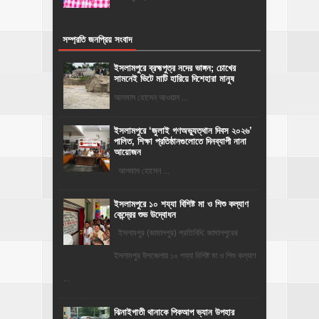
সম্প্রতি জনপ্রিয় সংবাদ
ইসলামপুরে ব্রহ্মপুত্র নদের ভাঙ্গন; চোখের
সামনেই ভিটে মাটি হারিয়ে দিশেহারা মানুষ
আলমাস হোসেন আওয়াল ...
‎ইসলামপুরে ‘জুলাই গণঅভ্যুত্থান দিবস ২০২৬’
পালিত, শিক্ষা প্রতিষ্ঠানগুলোতে দিনব্যাপী নানা
আয়োজন
‎​আলমাস হোসেন ...
ইসলামপুরে ১০ শয্যা বিশিষ্ট মা ও শিশু কল্যাণ
কেন্দ্রের শুভ উদ্বোধন
ইসলামপুর (জামালপুর) প্রতিনিধি: জামালপুরের
ইসলামপুর উপজেলায় ১০ শয্যা বিশিষ্ট মা ও শিশু কল্যাণ
...
ঝিনাইগাতী থানাকে পিকআপ ভ্যান উপহার