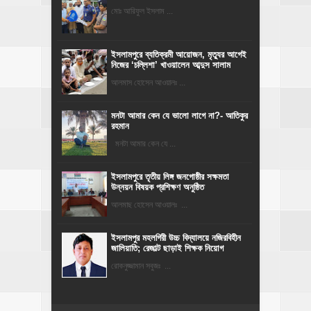
মোঃ আরিফুল ইসলাম ...
‎ইসলামপুরে ব্যতিক্রমী আয়োজন, মৃত্যুর আগেই
নিজের ‘চল্লিশা’ খাওয়ালেন আব্দুস সালাম
আলমাস হোসেন আওয়ালঃ ...
মনটা আমার কেন যে ভালো লাগে না?- আতিকুর
রহমান
মনটা আমার কেন যে ...
ইসলামপুরে তৃতীয় লিঙ্গ জনগোষ্ঠীর সক্ষমতা
উন্নয়ন বিষয়ক প্রশিক্ষণ অনুষ্ঠিত
আলমাছ হোসেন আওয়ালঃ ...
​ইসলামপুর মহলগিরী উচ্চ বিদ্যালয়ে নজিরবিহীন
জালিয়াতি; রেজাল্ট ছাড়াই শিক্ষক নিয়োগ
রোকনুজ্জামান সবুজঃ ...