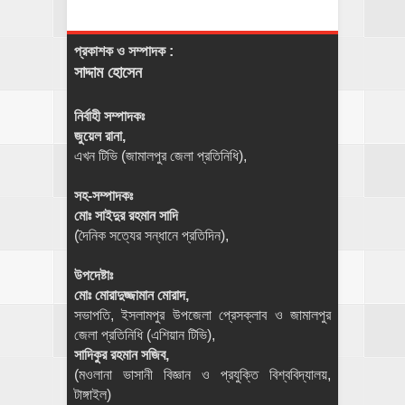
প্রকাশক ও সম্পাদক :
সাদ্দাম হোসেন
নির্বাহী সম্পাদকঃ
জুয়েল রানা,
এখন টিভি (জামালপুর জেলা প্রতিনিধি),
সহ-সম্পাদকঃ
মোঃ সাইদুর রহমান সাদি
(দৈনিক সত্যের সন্ধানে প্রতিদিন),
উপদেষ্টাঃ
মোঃ মোরাদুজ্জামান মোরাদ,
সভাপতি, ইসলামপুর উপজেলা প্রেসক্লাব ও জামালপুর
জেলা প্রতিনিধি (এশিয়ান টিভি),
সাদিকুর রহমান সজিব,
(মওলানা ভাসানী বিজ্ঞান ও প্রযুক্তি বিশ্ববিদ্যালয়,
টাঙ্গাইল)