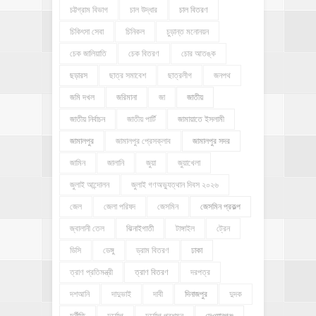
চট্টগ্রাম বিভাগ
চাল উদ্ধার
চাল বিতরণ
চিকিৎসা সেবা
চিনিকল
চুড়ান্ত মনোনয়ন
চেক জালিয়াতি
চেক বিতরণ
চোর আতঙ্ক
ছড়ারস
ছাত্র সমাবেশ
ছাত্রলীগ
জনপথ
জমি দখল
জরিমানা
জা
জাতীয়
জাতীয় নির্বাচন
জাতীয় পার্টি
জামায়াতে ইসলামী
জামালপুর
জামালপুর প্রেসক্লাব
জামালপুর সদর
জামিন
জালানি
জুয়া
জুয়াখেলা
জুলাই আন্দোলন
জুলাই গণঅভ্যুত্থান দিবস ২০২৬
জেল
জেলা পরিষদ
জেসমিন
জেসমিন প্রকল্প
জ্বালানী তেল
ঝিনাইগাতী
টাঙ্গাইল
ট্রেন
ডিসি
ডেঙ্গু
ড্রাম বিতরণ
ঢাকা
ত্রাণ প্রতিমন্ত্রী
ত্রাণ বিতরণ
দরপত্র
দশআনি
দাদুভাই
দাবী
দিনাজপুর
দুদক
দুর্নীতি
দুর্যোগ
দুর্যোগ প্রশমন
দেওয়ানগঞ্জ