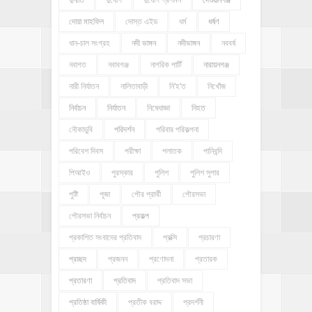
দোয়া মাহফিল
দোস্ত এইড
ধর্ম
ধর্ষণ
ধান-চাল সংগ্রহ
নদী ভাঙ্গন
নদীভাঙ্গন
নববর্ষ
নবাগত
নবাবগঞ্জ
নাগরিক পার্টি
নারায়নগঞ্জ
নারী নির্যাতন
নালিতাবাড়ী
নি'হ'ত
নিখোঁজ
নির্বাচন
নির্যাতন
নিষেধাজ্ঞা
নিহত
নৌকাডুবি
পরিদর্শন
পরিবার পরিকল্পনা
পরিবেশ দিবস
পরীক্ষা
পলাতক
পানিবন্দি
পিআইও
পুরস্কার
পুলিশ
পুলিশ সুপার
পুষ্টি
পূজা
পৌর প্রার্থী
পৌরসভা
পৌরসভা নির্বাচন
প্রকল্প
প্রকাশিত সংবাদের প্রতিবাদ
প্রক্সি
প্রচারণা
প্রচ্ছদ
প্রজনন
প্রণোদনা
প্রতারক
প্রতারণা
প্রতিবাদ
প্রতিবাদ সভা
প্রতিষ্ঠা বার্ষিকী
প্রতীক বরাদ্দ
প্রদর্শনী