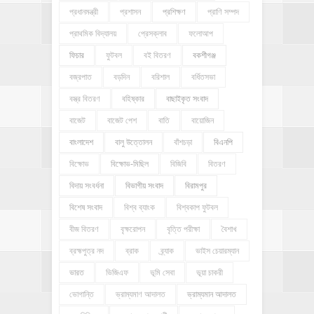
প্রধানমন্ত্রী
প্রশাসন
প্রশিক্ষণ
প্রাণি সম্পদ
প্রাথমিক বিদ্যালয়
প্রেসক্লাব
ফলোআপ
ফিচার
ফুটবল
বই বিতরণ
বকশীগঞ্জ
বজ্রপাত
বড়দিন
বরিশাল
বর্ধিতসভা
বস্ত্র বিতরণ
বহিষ্কার
বাছাইকৃত সংবাদ
বাজেট
বাজেট পেশ
বাতি
বায়োজিন
বাংলাদেশ
বালু উত্তোলন
বাঁশচড়া
বিএনপি
বিক্ষোভ
বিক্ষোভ-মিছিল
বিজিবি
বিতরণ
বিদায় সংবর্ধনা
বিভাগীয় সংবাদ
বিরামপুর
বিশেষ সংবাদ
বিশ্ব ব্যাংক
বিশ্বকাপ ফুটবল
বীজ বিতরণ
বৃক্ষরোপন
বৃত্তি পরীক্ষা
বৈশাখ
ব্রহ্মপুত্র নদ
ব্রাক
ব্র্যাক
ভাইস চেয়ারম্যান
ভারত
ভিজিএফ
ভূমি সেবা
ভূয়া চাকরী
ভোগান্তি
ভ্রাম্যমাণ আদালত
ভ্রাম্যমান আদালত