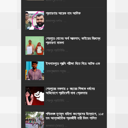
জামালপুর দর্পণঃ ...
প্রতারণার আরেক নাম আলিফ
জামালপুর দর্পণঃ ...
শেরপুরে বোনের অর্থ আত্মসাৎ; ভাইয়ের বিরুদ্ধে
প্রতারণা মামলা
শেরপুর প্রতিনিধিঃ ...
ইসলামপুরে প্রক্সি পরীক্ষা দিতে গিয়ে আটক এক
রোকনুজ্জামান সবুজঃ ...
শেরপুরের নকলায় ৫ বছরের শিশুকে ধর্ষনের
অভিযোগে প্রতিবেশী দাদা গ্রেফতার
শেরপুর প্রতিনিধি: ...
পশ্চিমবঙ্গ তৃণমূল মহিলা কংগ্রেসের উদ্যোগে, ১১৫
তম আন্তর্জাতিক শ্রমজীবী নারী দিবস পালিত
কলকাতা (ভারত) ...