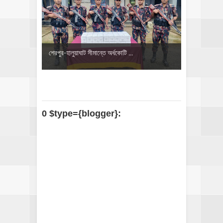
শেরপুর-হালুয়াঘাট সীমান্তে অর্ধকোটি ...
0 $type={blogger}: