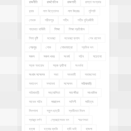
রাজনীতি
রাজনৈতিক
রাজশাহী
রাস্তা সংস্কার
র‍্যাব
লাশ উত্তোলন
লাশ উদ্ধার
লুটপাট
লেখক
শরীফপুর
শহীদ
শহীদ বুদ্ধিজীবী
শাহাদাত বার্ষিকী
শিক্ষা
শিক্ষা প্রতিষ্ঠান
শিলা বৃষ্টি
শুভেচ্ছা
শুভেচ্ছা ক্লাস
শেখ রাসেল
শেরপুর
শোক
শোভাযাত্রা
শ্রমিক দল
সকল
সকল খবর
সংঘর্ষ
সচিব
সচেতনা
সড়ক অবরোধ
সড়ক দুর্ঘটনা
সংবর্ধনা
সংবাদ সম্মেলন
সভা
সমকামী
সমাজসেবা
সমাবেশ
সম্মাননা
সম্মেলন
সরিষাবাড়ি
সরিষাবাড়ী
সহযোগিতা
সাতক্ষীরা
সাংবাদিক
সাবেক সচিব
সারাদেশ
সালিশী
সাহিত্য
সিলগালা
স্কুল ছাত্রী
স্বাধীনতা দিবস
স্বাস্থ্য দর্পণ
স্বেচ্ছাসেবক দল
স্মরণসভা
হত্যা
হত্যার হুমকি
হাদি ভাই
হামলা