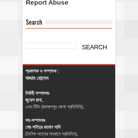
Report Abuse
Search
প্রকাশক ও সম্পাদক :
সাদ্দাম হোসেন
নির্বাহী সম্পাদকঃ
জুয়েল রানা,
এখন টিভি (জামালপুর জেলা প্রতিনিধি),
সহ-সম্পাদকঃ
মোঃ সাইদুর রহমান সাদি
(দৈনিক সত্যের সন্ধানে প্রতিদিন),