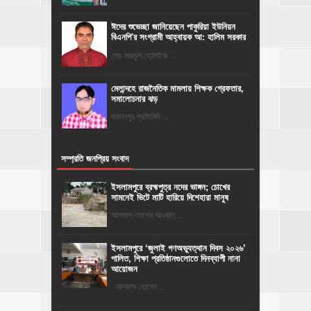
ঈদের শুভেচ্ছা জানিয়েছেন পাকুরিয়া ইউনিয়ন
বিএনপি'র সংগ্রামী আহ্বায়ক আ: হালিম সরকার
মোঃ নাজমুল হোসাইনঃ ...
মেলান্দহে রাজনৈতিক মামলায় শিক্ষক গ্রেফতার,
সমালোচনার ঝড়
জামালপুর প্রতিনিধি ...
সম্প্রতি জনপ্রিয় সংবাদ
ইসলামপুরে ব্রহ্মপুত্র নদের ভাঙ্গন; চোখের
সামনেই ভিটে মাটি হারিয়ে দিশেহারা মানুষ
আলমাস হোসেন আওয়াল ...
‎ইসলামপুরে ‘জুলাই গণঅভ্যুত্থান দিবস ২০২৬’
পালিত, শিক্ষা প্রতিষ্ঠানগুলোতে দিনব্যাপী নানা
আয়োজন
‎​আলমাস হোসেন ...