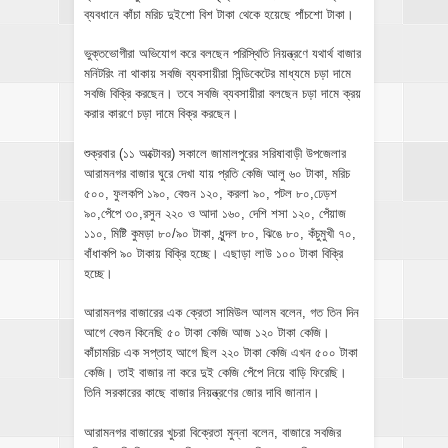
ব্যবধানে কাঁচা মরিচ দুইশো বিশ টাকা থেকে হয়েছে পাঁচশো টাকা।
ভুক্তভোগীরা অভিযোগ করে বলছেন পরিস্থিতি নিয়ন্ত্রণে যথার্থ বাজার
মনিটরিং না থাকায় সবজি ব্যবসায়ীরা সিন্ডিকেটের মাধ্যমে চড়া দামে
সবজি বিক্রি করছেন। তবে সবজি ব্যবসায়ীরা বলছেন চড়া দামে ক্রয়
করার কারণে চড়া দামে বিক্র করছেন।
শুক্রবার (১১ অক্টোবর) সকালে জামালপুরের সরিষাবাড়ী উপজেলার
আরামনগর বাজার ঘুরে দেখা যায় প্রতি কেজি আলু ৬০ টাকা, মরিচ
৫০০, ফুলকপি ১৯০, বেগুন ১২০, করলা ৯০, পটল ৮০,ঢেড়শ
৯০,পেঁপে ৩০,রসুন ২২০ ও আদা ১৬০, দেশি শসা ১২০, পেঁয়াজ
১১০, মিষ্টি কুমড়া ৮০/৯০ টাকা, ধুন্দল ৮০, ঝিঙে ৮০, কঁচুমুখী ৭০,
বাঁধাকপি ৯০ টাকায় বিক্রি হচ্ছে। এছাড়া লাউ ১০০ টাকা বিক্রি
হচ্ছে।
আরামনগর বাজারের এক ক্রেতা সামিউল আলম বলেন, গত তিন দিন
আগে বেগুন কিনেছি ৫০ টাকা কেজি আজ ১২০ টাকা কেজি।
কাঁচামরিচ এক সপ্তাহ আগে ছিল ২২০ টাকা কেজি এখন ৫০০ টাকা
কেজি। তাই বাজার না করে দুই কেজি পেঁপে নিয়ে বাড়ি ফিরেছি।
তিনি সরকারের কাছে বাজার নিয়ন্ত্রণের জোর দাবি জানান।
আরামনগর বাজারের খুচরা বিক্রেতা মুন্না বলেন, বাজারে সবজির