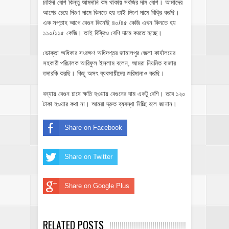
চাহিদা বেশি কিন্তু আমদানি কম থাকায় সবজির দাম বেশি। আমাদের
আগের চেয়ে দিগুণ দামে কিনতে হয় তাই দিগুণ দামে বিক্রি করছি।
এক সপ্তাহ আগে বেগুন কিনেছি ৪০/৪৫ কেজি এখন কিনতে হয়
১১০/১১৫ কেজি। তাই বিক্রিও বেশি দামে করতে হচ্ছে।
ভোক্তা অধিকার সংরক্ষণ অধিদপ্তর জামালপুর জেলা কার্যালয়ের
সহকারী পরিচালক আরিফুল ইসলাম বলেন, আমরা নিয়মিত বাজার
তদারকি করছি। কিছু অসৎ ব্যবসায়ীদের জরিমানাও করছি।
বন্যায় বেগুন চাষে ক্ষতি হওয়ায় বেগুনের দাম একটু বেশি। তবে ১২০
টাকা হওয়ার কথা না। আমরা দ্রুত ব্যবস্থা নিচ্ছি বলে জানান।
Share on Facebook
Share on Twitter
Share on Google Plus
RELATED POSTS