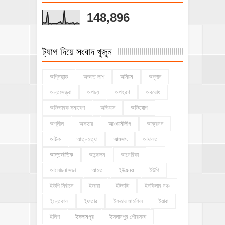
148,896
ট্যাগ দিয়ে সংবাদ খুজুন
অগ্নিকান্ড
অজ্ঞাত লাশ
অনিয়ম
অনুদান
অন্তঃসত্ত্বা
অপচয়
অপহরণ
অবরোধ
অভিভাবক সমাবেশ
অভিযান
অভিযোগ
অশ্লীল
অসহায়
আওয়ামীলীগ
আক্রমন
আটক
আত্নহত্যা
আত্মসাৎ
আদালত
আন্তর্জাতিক
আন্দোলন
আমেরিকা
আলোচনা সভা
আহত
ইউএনও
ইউপি
ইউপি নির্বাচন
ইজারা
ইটভাটা
ইনকিলাব মঞ্চ
ইন্তেকাল
ইফতার
ইফতার মাহফিল
ইয়াবা
ইলিশ
ইসলামপুর
ইসলামপুর পৌরসভা