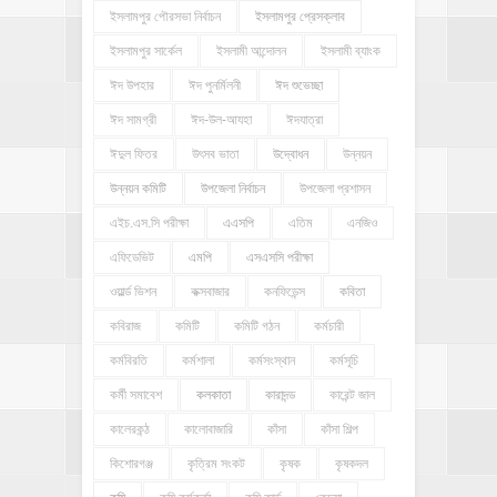
ইসলামপুর পৌরসভা নির্বাচন
ইসলামপুর প্রেসক্লাব
ইসলামপুর সার্কেল
ইসলামী আন্দোলন
ইসলামী ব্যাংক
ঈদ উপহার
ঈদ পুনর্মিলনী
ঈদ শুভেচ্ছা
ঈদ সামগ্রী
ঈদ-উল-আযহা
ঈদযাত্রা
ঈদুল ফিতর
উৎসব ভাতা
উদ্বোধন
উন্নয়ন
উন্নয়ন কমিটি
উপজেলা নির্বাচন
উপজেলা প্রশাসন
এইচ.এস.সি পরীক্ষা
এএসপি
এতিম
এনজিও
এফিডেভিট
এমপি
এসএসসি পরীক্ষা
ওয়ার্ল্ড ভিশন
কক্সবাজার
কনফিডেন্স
কবিতা
কবিরাজ
কমিটি
কমিটি গঠন
কর্মচারী
কর্মবিরতি
কর্মশালা
কর্মসংস্থান
কর্মসূচি
কর্মী সমাবেশ
কলকাতা
কারাদন্ড
কারেন্ট জাল
কালেরকন্ঠ
কালোবাজারি
কাঁসা
কাঁসা শিল্প
কিশোরগঞ্জ
কৃত্রিম সংকট
কৃষক
কৃষকদল