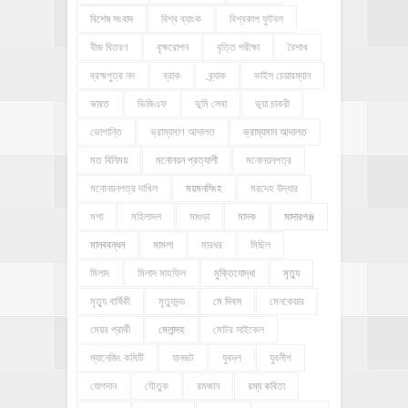
বিশেষ সংবাদ
বিশ্ব ব্যাংক
বিশ্বকাপ ফুটবল
বীজ বিতরণ
বৃক্ষরোপন
বৃত্তি পরীক্ষা
বৈশাখ
ব্রহ্মপুত্র নদ
ব্রাক
ব্র্যাক
ভাইস চেয়ারম্যান
ভারত
ভিজিএফ
ভূমি সেবা
ভূয়া চাকরী
ভোগান্তি
ভ্রাম্যমাণ আদালত
ভ্রাম্যমান আদালত
মত বিনিময়
মনোনয়ন প্রত্যাশী
মনোনয়নপত্র
মনোনয়নপত্র দাখিল
ময়মনসিংহ
মরদেহ উদ্ধার
মশা
মহিলাদল
মাগুড়া
মাদক
মাদারগঞ্জ
মানববন্ধন
মামলা
মারধর
মিছিল
মিলাদ
মিলাদ মাহফিল
মুক্তিযোদ্ধা
মৃত্যু
মৃত্যু বার্ষিকী
মৃত্যুদন্ড
মে দিবস
মেনকেয়ার
মেয়র প্রার্থী
মেলান্দহ
মোটর সাইকেল
ম্যানেজিং কমিটি
যানজট
যুবদল
যুবলীগ
যোগদান
যৌতুক
রমজান
রম্য কবিতা