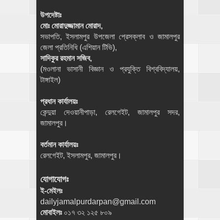
উপদেষ্টাঃ
মোঃ মোরাদুজ্জামান মোরাদ,
সভাপতি, ইসলামপুর উপজেলা প্রেসক্লাব ও জামালপুর
জেলা প্রতিনিধি (এশিয়ান টিভি),
সাদিকুর রহমান সজিব,
(মওলানা ভাসানী বিজ্ঞান ও প্রযুক্তি বিশ্ববিদ্যালয়,
টাঙ্গাইল)
প্রধান কার্যালয়ঃ
কেন্দুয়া দেওয়ানীপাড়া, রেলগেইট, জামালপুর সদর,
জামালপুর।
বর্তমান কার্যালয়ঃ
রেলগেইট, ইসলামপুর, জামালপুর।
যোগাযোগঃ
ই-মেইলঃ
dailyjamalpurdarpan@gmail.com
মোবাইলঃ
০১৭ ৩২ ১২৫ ৮০৯