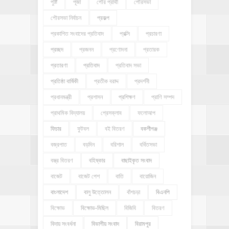
পুষ্টি
পূজা
পৌর প্রার্থী
পৌরসভা
পৌরসভা নির্বাচন
প্রকল্প
প্রকাশিত সংবাদের প্রতিবাদ
প্রক্সি
প্রচারণা
প্রচ্ছদ
প্রজনন
প্রণোদনা
প্রতারক
প্রতারণা
প্রতিবাদ
প্রতিবাদ সভা
প্রতিষ্ঠা বার্ষিকী
প্রতীক বরাদ্দ
প্রদর্শনী
প্রধানমন্ত্রী
প্রশাসন
প্রশিক্ষণ
প্রাণি সম্পদ
প্রাথমিক বিদ্যালয়
প্রেসক্লাব
ফলোআপ
ফিচার
ফুটবল
বই বিতরণ
বকশীগঞ্জ
বজ্রপাত
বড়দিন
বরিশাল
বর্ধিতসভা
বস্ত্র বিতরণ
বহিষ্কার
বাছাইকৃত সংবাদ
বাজেট
বাজেট পেশ
বাতি
বায়োজিন
বাংলাদেশ
বালু উত্তোলন
বাঁশচড়া
বিএনপি
বিক্ষোভ
বিক্ষোভ-মিছিল
বিজিবি
বিতরণ
বিদায় সংবর্ধনা
বিভাগীয় সংবাদ
বিরামপুর