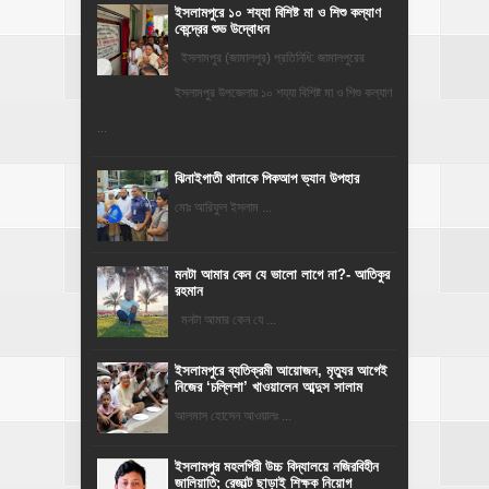
ইসলামপুরে ১০ শয্যা বিশিষ্ট মা ও শিশু কল্যাণ
কেন্দ্রের শুভ উদ্বোধন
ইসলামপুর (জামালপুর) প্রতিনিধি: জামালপুরের
ইসলামপুর উপজেলায় ১০ শয্যা বিশিষ্ট মা ও শিশু কল্যাণ
...
ঝিনাইগাতী থানাকে পিকআপ ভ্যান উপহার
মোঃ আরিফুল ইসলাম ...
মনটা আমার কেন যে ভালো লাগে না?- আতিকুর
রহমান
মনটা আমার কেন যে ...
‎ইসলামপুরে ব্যতিক্রমী আয়োজন, মৃত্যুর আগেই
নিজের ‘চল্লিশা’ খাওয়ালেন আব্দুস সালাম
আলমাস হোসেন আওয়ালঃ ...
​ইসলামপুর মহলগিরী উচ্চ বিদ্যালয়ে নজিরবিহীন
জালিয়াতি; রেজাল্ট ছাড়াই শিক্ষক নিয়োগ