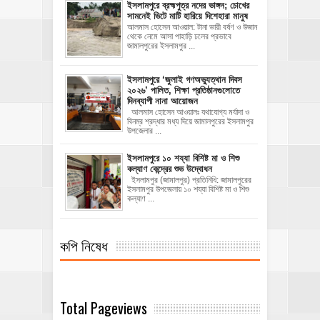
ইসলামপুরে ব্রহ্মপুত্র নদের ভাঙ্গন; চোখের
সামনেই ভিটে মাটি হারিয়ে দিশেহারা মানুষ
আলমাস হোসেন আওয়াল: টানা ভারী বর্ষণ ও উজান
থেকে নেমে আসা পাহাড়ি ঢলের প্রভাবে
জামালপুরের ইসলামপুর ...
‎ইসলামপুরে ‘জুলাই গণঅভ্যুত্থান দিবস
২০২৬’ পালিত, শিক্ষা প্রতিষ্ঠানগুলোতে
দিনব্যাপী নানা আয়োজন
‎​আলমাস হোসেন আওয়ালঃ‎ ‎​যথাযোগ্য মর্যাদা ও
বিনম্র শ্রদ্ধার মধ্য দিয়ে জামালপুরের ইসলামপুর
উপজেলার ...
ইসলামপুরে ১০ শয্যা বিশিষ্ট মা ও শিশু
কল্যাণ কেন্দ্রের শুভ উদ্বোধন
ইসলামপুর (জামালপুর) প্রতিনিধি: জামালপুরের
ইসলামপুর উপজেলায় ১০ শয্যা বিশিষ্ট মা ও শিশু
কল্যাণ ...
কপি নিষেধ
Total Pageviews