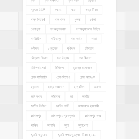
কৃষি
কৃষি কর্মকর্তা
কৃষি কার্ড
কেন্দুয়া
কেন্দুয়া ইউপি
ক্ষোভ
খনন
খাদ্য দিবস
খাদ্য বিতরণ
খাল খনন
খুলনা
খেলা
খেলাধূলা
গণঅভ্যুত্থান
গণঅভ্যুত্থান মিছিল
গণমিছিল
গাইবান্ধা
গাছ কর্তন
গাজা
গুনীজন
গ্রেনেড
ঘূর্ণিঝড়
চট্টগ্রাম
চট্টগ্রাম বিভাগ
চাল উদ্ধার
চাল বিতরণ
চিকিৎসা সেবা
চিনিকল
চুড়ান্ত মনোনয়ন
চেক জালিয়াতি
চেক বিতরণ
চোর আতঙ্ক
ছড়ারস
ছাত্র সমাবেশ
ছাত্রলীগ
জনপথ
জমি দখল
জরিমানা
জা
জাতীয়
জাতীয় নির্বাচন
জাতীয় পার্টি
জামায়াতে ইসলামী
জামালপুর
জামালপুর প্রেসক্লাব
জামালপুর সদর
জামিন
জালানি
জুয়া
জুয়াখেলা
জুলাই আন্দোলন
জুলাই গণঅভ্যুত্থান দিবস ২০২৬