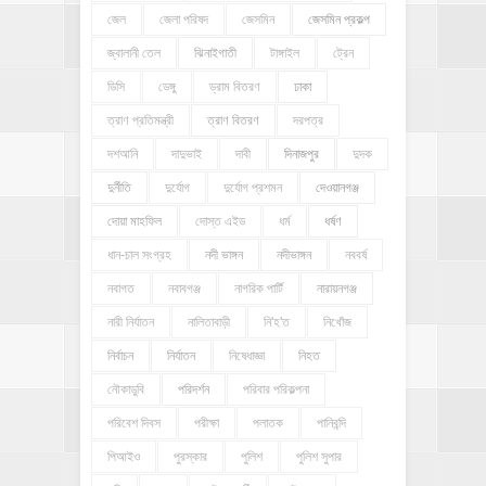
জেল
জেলা পরিষদ
জেসমিন
জেসমিন প্রকল্প
জ্বালানী তেল
ঝিনাইগাতী
টাঙ্গাইল
ট্রেন
ডিসি
ডেঙ্গু
ড্রাম বিতরণ
ঢাকা
ত্রাণ প্রতিমন্ত্রী
ত্রাণ বিতরণ
দরপত্র
দশআনি
দাদুভাই
দাবী
দিনাজপুর
দুদক
দুর্নীতি
দুর্যোগ
দুর্যোগ প্রশমন
দেওয়ানগঞ্জ
দোয়া মাহফিল
দোস্ত এইড
ধর্ম
ধর্ষণ
ধান-চাল সংগ্রহ
নদী ভাঙ্গন
নদীভাঙ্গন
নববর্ষ
নবাগত
নবাবগঞ্জ
নাগরিক পার্টি
নারায়নগঞ্জ
নারী নির্যাতন
নালিতাবাড়ী
নি'হ'ত
নিখোঁজ
নির্বাচন
নির্যাতন
নিষেধাজ্ঞা
নিহত
নৌকাডুবি
পরিদর্শন
পরিবার পরিকল্পনা
পরিবেশ দিবস
পরীক্ষা
পলাতক
পানিবন্দি
পিআইও
পুরস্কার
পুলিশ
পুলিশ সুপার