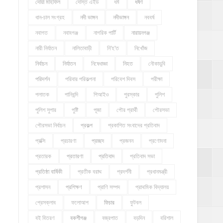
দোয়া মাহফিল
দোস্ত এইড
ধর্ম
ধর্ষণ
ধান-চাল সংগ্রহ
নদী ভাঙ্গন
নদীভাঙ্গন
নববর্ষ
নবাগত
নবাবগঞ্জ
নাগরিক পার্টি
নারায়নগঞ্জ
নারী নির্যাতন
নালিতাবাড়ী
নি'হ'ত
নিখোঁজ
নির্বাচন
নির্যাতন
নিষেধাজ্ঞা
নিহত
নৌকাডুবি
পরিদর্শন
পরিবার পরিকল্পনা
পরিবেশ দিবস
পরীক্ষা
পলাতক
পানিবন্দি
পিআইও
পুরস্কার
পুলিশ
পুলিশ সুপার
পুষ্টি
পূজা
পৌর প্রার্থী
পৌরসভা
পৌরসভা নির্বাচন
প্রকল্প
প্রকাশিত সংবাদের প্রতিবাদ
প্রক্সি
প্রচারণা
প্রচ্ছদ
প্রজনন
প্রণোদনা
প্রতারক
প্রতারণা
প্রতিবাদ
প্রতিবাদ সভা
প্রতিষ্ঠা বার্ষিকী
প্রতীক বরাদ্দ
প্রদর্শনী
প্রধানমন্ত্রী
প্রশাসন
প্রশিক্ষণ
প্রাণি সম্পদ
প্রাথমিক বিদ্যালয়
প্রেসক্লাব
ফলোআপ
ফিচার
ফুটবল
বই বিতরণ
বকশীগঞ্জ
বজ্রপাত
বড়দিন
বরিশাল