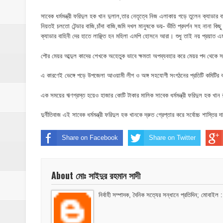
‎পার্থশী ইউপি নির্বাচনে চেয়ারম্যান পদে আলোচনার শ
সাবেক ধর্মমন্ত্রী ফরিদুল হক খান দুলাল,তার নেতৃত্বে নিজ এলাকায় গড়ে তুলেন ক্যাডার 
​ইসলামপুরে পূর্বশত্রুতার জেরে প্রতিপক্ষের বসতঘর
নিয়তই চলতো টেন্ডার বাজি,চাঁদা বাজি,জমি দখল মানুষকে ভয়- ভীতি প্রদর্শন সহ নানা কিছ
ক্যাডার বাহিনী দের হাতে লাঞ্ছিত হন মহিলা এমপি হোসনে আরা। শুধু তাই নয় প্রয়াত এ
‎ইসলামপুর স্বাস্থ্য কমপ্লেক্স ১০১ শয্যায় উন্নীত,
পৌর মেয়র আব্দুল কাদের শেখকে অহেতুক ভাবে ক্ষমতা অপব্যবহার করে মেয়র পদ থেকে 
ঝিনাইগাতী ক্ষুদ্র বণিক সমবায় সমিতির বার্ষিক সা
এ কারণেই ভেঙ্গে পড়ে উপজেলা আওয়ামী লীগ ও অঙ্গ সহযোগী সংগঠনের প্রতিটি কমিটির
ইসলামপুরে সাপধরী ইউনিয়নকে যমুনার পেট থেকে 
এক সময়ের ঋণগ্রস্ত হয়েও হাজার কোটি টাকার মালিক সাবেক ধর্মমন্ত্রী ফরিদুল হক খান 
দুর্নীতিবাজ এই সাবেক ধর্মমন্ত্রী ফরিদুল হক খানকে দ্রুত গ্রেপ্তার করে সর্বোচ্চ শাস্তি
Share on Facebook
Share on Twitter
About মোঃ সাইদুর রহমান সাদী
নির্বাহী সম্পাদক, দৈনিক সত্যের সন্ধানে প্রতিদিন; 