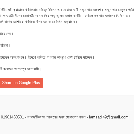
ীর্ষে খন্দকার মাহবুব হাসান দিপন
বাহিনী সেই ক্যাডারে পরিচালনায় দায়িত্ব ছিলেন তার সহোদর ভাই মাছুম খান দরবেশ। মাছুম খান নেতৃত্ব প্রতি
ে মধ্যরাতে তাণ্ডব,গরু,স্বর্ণালঙ্কারসহ বিপুল টাকা লুট
ু। আওয়ামী লীগের নেতাকর্মীদের বাদ দিয়ে গড়ে তুলেন দুলাল বাহিনী। ফরিদুল হক খান দুলালের নির্দেশে তার
মপি রাশেদ মোশারফ পরিবারের উপর শুরু করেন নির্মম অত্যাচার।
 বাবু এমপির উন্নয়নের ধারায় স্বাস্থ্যসেবায় নতুন দিগন্ত
সরিয়ে দেন।
ধারণ সভা অনুষ্ঠিত
 কাঠামো।
উদ্ধার করাই আমার স্বপ্ন-- সাংবাদিক আজিজুর রহমান চৌধুরী
রয়েছেন আত্মগোপনে। বিদেশে পালিয়ে যাওয়ার আপ্রাণ চেষ্টা চালিয়ে যাচ্ছেন।
র দাবী করেছেন জামালপুর জেলাবাসী।
Share on Google Plus
মোবাইল : 01901450501 - সংবাদ/বিজ্ঞাপন প্রকাশের জন্য যোগাযোগ করুন - iamsadi49@gmail.com