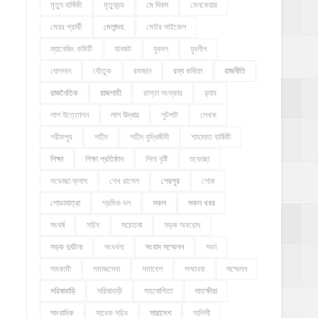
মৃত্যু বার্ষিকী
মৃত্যুদন্ড
মে দিবস
মেনকেয়ার
মেয়র প্রার্থী
মেলান্দহ
মোটর সাইকেল
ম্যানেজিং কমিটি
যানজট
যুবদল
যুবলীগ
যোগদান
যৌতুক
রমজান
রম্য কবিতা
রাজনীতি
রাজনৈতিক
রাজশাহী
রাস্তা সংস্কার
র‍্যাব
লাশ উত্তোলন
লাশ উদ্ধার
লুটপাট
লেখক
শরীফপুর
শহীদ
শহীদ বুদ্ধিজীবী
শাহাদাত বার্ষিকী
শিক্ষা
শিক্ষা প্রতিষ্ঠান
শিলা বৃষ্টি
শুভেচ্ছা
শুভেচ্ছা ক্লাস
শেখ রাসেল
শেরপুর
শোক
শোভাযাত্রা
শ্রমিক দল
সকল
সকল খবর
সংঘর্ষ
সচিব
সচেতনা
সড়ক অবরোধ
সড়ক দুর্ঘটনা
সংবর্ধনা
সংবাদ সম্মেলন
সভা
সমকামী
সমাজসেবা
সমাবেশ
সম্মাননা
সম্মেলন
সরিষাবাড়ি
সরিষাবাড়ী
সহযোগিতা
সাতক্ষীরা
সাংবাদিক
সাবেক সচিব
সারাদেশ
সালিশী