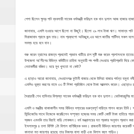
ইসলামপুরে ব্রহ্মপুত্র নদের ভাঙ্গন; চোখের সামনেই
মনটা আমার কেন যে ভালো লাগে না?- আতিকুর র
পেশা ছিলেন ক্ষুদ্র পাট ব্যবসায়ী সাবেক ধর্মমন্ত্রী ফরিদুল হক খান দুলাল আজ হাজার হ
ঝিনাইগাতীতে ভাতিজাদের হামলায় চাচী নিহত; হত্য
জানাযায়, এমপি হওয়ার আগে ছিলো না কিছুই। ছিলো ২৯ লাখ টাকা ঋণ। সামান্য পাট 
সিরাজাবাদ গ্রামে জন্ম তার। নাম প্রক্যশো অনিচ্ছুক,এর আগে জাতীয় পার্টিসহ স
‎ইসলামপুরে এতিমখানার কমিটি নিয়ে হট্টগোল, সমা
সদস্য হয়ে বনে যান।
আমরা সবই করতে চাই, তবে আমাদের হাত-পা বাঁধা; শ
শুরু করেন ত্রাসের রাজত্ব প্রথমেই প্রভাব খাটিয়ে চাপ সৃষ্টি শুরু করেন প্রশাসনকে হ
উপজেলা আ’লীগের বিভিন্ন কমিটিতে চাহিদা অনুযায়ী পদ পদবী দেওয়ায় প্রতিশ্রুতি দিয়ে কো
নেতাকর্মীরা বঞ্চিত। ভয়ে মুখ খুলতো না কেউ?
ইসলামপুরে আর্থিক সাক্ষরতা ও লেনদেনে নিরাপত্ত
এ ছাড়াও আরো জানাযায়, দেওয়ানগঞ্জ ফুটানী বাজার থেকে উলিয়া বাজার পর্যন্ত যমুনা নদ
ইসলামপুরে কাঁসা শিল্প উন্নয়ন কমিটি ঘোষণা- স
এমপিও ভুক্ত করণের নামে ৩৩ টি শিক্ষা প্রতিষ্ঠান থেকে টাকা আত্মসাৎ করেন। এছাড়াও 
​ইসলামপুর মহলগিরী উচ্চ বিদ্যালয়ে নজিরবিহীন জা
সৈরাচারী শেখ হাসিনার বিশ্বস্ত সাবেক ধর্মমন্ত্রী ফরিদুল হক খান দুলাল। ভোটকারচুপির 
ইসলামপুরে তৃতীয় লিঙ্গ জনগোষ্ঠীর সক্ষমতা উন্নয়ন
এমপি ও মন্ত্রীয় থাকাকালীন সময় বিভিন্ন দপ্তরের গুরুত্বপূর্ণ দায়িত্ব পালন করেন তিনি। স
সিন্ডিকেটের সাথে নিজেকে করেছিলেন সম্পৃক্ত হজ্বের সময় কোটি কোটি টাকা হাতিয়ে পা
স্বজন এমনকি তার বিয়াই বাড়ি লোকজন। ধর্ম মন্ত্রালয়ের যত প্রকার অনুদান প্রধান করা
মাদকের ব্যাপারে কোনো সুপারিশ চলবে না, বিএ
ইসলামপুর ৪ তলা বিশিষ্ট ১টা বিশাল বাণিজ্যিক ভবন। রাজধানী বিভিন্ন জায়গায় কয়েকটি 
কানাডা মত জায়গায় রয়েছে তার নিজস্ব বাসা বাড়ী এবং বিলাস বহুল গাড়িও।