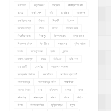
বর্ধিতসভা
বস্ত্র বিতরণ
বহিষ্কার
বাছাইকৃত সংবাদ
বাজেট
বাজেট পেশ
বাতি
বায়োজিন
বাংলাদেশ
বালু উত্তোলন
বাঁশচড়া
বিএনপি
বিক্ষোভ
বিক্ষোভ-মিছিল
বিজিবি
বিতরণ
বিদায় সংবর্ধনা
বিভাগীয় সংবাদ
বিরামপুর
বিশেষ সংবাদ
বিশ্ব ব্যাংক
বিশ্বকাপ ফুটবল
বীজ বিতরণ
বৃক্ষরোপন
বৃত্তি পরীক্ষা
বৈশাখ
ব্রহ্মপুত্র নদ
ব্রাক
ব্র্যাক
ভাইস চেয়ারম্যান
ভারত
ভিজিএফ
ভূমি সেবা
ভূয়া চাকরী
ভোগান্তি
ভ্রাম্যমাণ আদালত
ভ্রাম্যমান আদালত
মত বিনিময়
মনোনয়ন প্রত্যাশী
মনোনয়নপত্র
মনোনয়নপত্র দাখিল
ময়মনসিংহ
মরদেহ উদ্ধার
মশা
মহিলাদল
মাগুড়া
মাদক
মাদারগঞ্জ
মানববন্ধন
মামলা
মারধর
মিছিল
মিলাদ
মিলাদ মাহফিল
মুক্তিযোদ্ধা
মৃত্যু