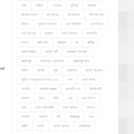
গাজা
গুনীজন
গ্রেনেড
ঘূর্ণিঝড়
চট্টগ্রাম
চট্টগ্রাম বিভাগ
চাল উদ্ধার
চাল বিতরণ
চিকিৎসা সেবা
চিনিকল
চুড়ান্ত মনোনয়ন
চেক জালিয়াতি
চেক বিতরণ
চোর আতঙ্ক
ছড়ারস
ছাত্র সমাবেশ
ছাত্রলীগ
জনপথ
জমি দখল
জরিমানা
জা
জাতীয়
জাতীয় নির্বাচন
জাতীয় পার্টি
জামায়াতে ইসলামী
জামালপুর
জামালপুর প্রেসক্লাব
জামালপুর সদর
ost
জামিন
জালানি
জুয়া
জুয়াখেলা
জুলাই আন্দোলন
জুলাই গণঅভ্যুত্থান দিবস ২০২৬
জেল
জেলা পরিষদ
জেসমিন
জেসমিন প্রকল্প
জ্বালানী তেল
ঝিনাইগাতী
টাঙ্গাইল
ট্রেন
ডিসি
ডেঙ্গু
ড্রাম বিতরণ
ঢাকা
ত্রাণ প্রতিমন্ত্রী
ত্রাণ বিতরণ
দরপত্র
দশআনি
দাদুভাই
দাবী
দিনাজপুর
দুদক
দুর্নীতি
দুর্যোগ
দুর্যোগ প্রশমন
দেওয়ানগঞ্জ