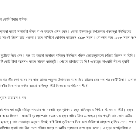
 ভিটে মাটি হারিয়ে দিশেহারা মানুষ
হমান
াজার কোটি টাকার মালিক।
া মামলার প্রস্তুতি
ব্যবসা করেই সাদামাটা জীবন যাপন করতেন কোন রকম। জেলা ইসলামপুর উপজেলার পলবান্ধা ইউনিয়নের
কল দলের সাথেই ছিলো তার পথচলা। তবে আ’লীগে যোগদান করেছেন ১৯৯৮ সালে। যোগদান করে ২০০৮ সালে সং
জসেবা কর্মচারীর বিরুদ্ধে ঘুষের অভিযোগ
েরপুরে ত্রাণ প্রতিমন্ত্রী
াতের মুঠোতে নিয়ে নেন। শুরু হয় রমরমা মনোয়ন বানিজ্য ইউনিয়ন পরিষদ চেয়ারম্যানদের পিছিয়ে ছিলেন না তিনি।
টি কোটি টাকা আত্মসাৎ করেন সাবেক ধর্মমন্ত্রী। পেছনে তাকাতে হয় নি ! এক্ষত্রে আওয়ামী লীগের ত্যাগী
া বিষয়ক কর্মশালা ও গ্রাহক সমাবেশ অনুষ্ঠিত
ীর বাম তীর রক্ষা বাধের সব কাজ তাদের পছন্দের ঠিকাদারের নামে নিয়ে হাতিয়ে নেন শত শত কোটি টাকা। এলাক
ভাপতি উত্তম, সম্পাদক মহাদেব
চাকরীর নিয়োগ ও বদলির রমরমা বাণিজ্যে তিনি নিজেকে রেখেছিলেন শীর্ষে।
লিয়াতি; রেজাল্ট ছাড়াই শিক্ষক নিয়োগ
মাধ্যমে হয়েছেন ৪ বার
 বিষয়ক প্রশিক্ষণ অনুষ্ঠিত
র্বশেষে ধর্ম মন্ত্রী দায়িত্ব পাওয়ার পর সরকারি ব্যবস্থাপনায় হজ্ব বানিজ্যে ও পিছিয়ে ছিলেন না তিনি। হজ্ব
চার করেন বিদেশে ! সরকারি ব্যবস্থাপনায় ৫০জনকে হজ্ব করিয়ে নিয়ে এসেছেন।বাদ পড়েনি তার কোন আত্মীয়-
 হয়েছে। তার নামমাত্র অনুদান দিয়েই বাকি টাকা লুটেরাদের নিয়ে ভাগ-বাঁটোয়ারা মাধ্যমে হাতিয়ে নেন। শুরু 
নপির হলেও শাস্তি আরও বেশি হবে” — এমপি মাহমুদুল হক রুবেল
আলিশান ফ্ল্যাট তার নিজ নামে পরিবার সদস্য ও আত্মীয় স্বজনের নামে ক্রয় করেন। এছাড়া অস্ট্রোলিয়া ও