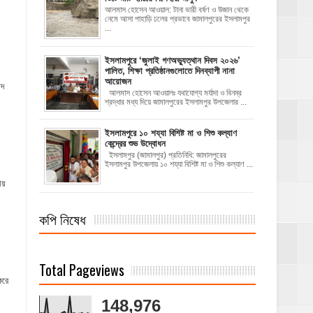
আলমাস হোসেন আওয়াল: টানা ভারী বর্ষণ ও উজান থেকে
নেমে আসা পাহাড়ি ঢলের প্রভাবে জামালপুরের ইসলামপুর
...
‎ইসলামপুরে ‘জুলাই গণঅভ্যুত্থান দিবস ২০২৬’
পালিত, শিক্ষা প্রতিষ্ঠানগুলোতে দিনব্যাপী নানা
আয়োজন
সদ
‎​আলমাস হোসেন আওয়ালঃ‎ ‎​যথাযোগ্য মর্যাদা ও বিনম্র
শ্রদ্ধার মধ্য দিয়ে জামালপুরের ইসলামপুর উপজেলার ...
ইসলামপুরে ১০ শয্যা বিশিষ্ট মা ও শিশু কল্যাণ
কেন্দ্রের শুভ উদ্বোধন
ইসলামপুর (জামালপুর) প্রতিনিধি: জামালপুরের
ইসলামপুর উপজেলায় ১০ শয্যা বিশিষ্ট মা ও শিশু কল্যাণ ...
ায়
কপি নিষেধ
Total Pageviews
করে
148,976