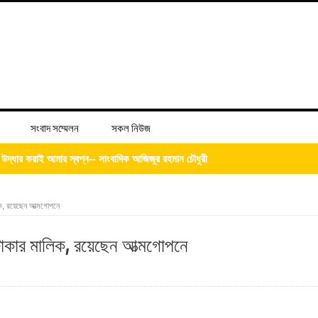
সংবাদ সম্মেলন
সকল নিউজ
লিত, শিক্ষা প্রতিষ্ঠানগুলোতে দিনব্যাপী নানা আয়োজন
্দ্রের শুভ উদ্বোধন
ালিক, রয়েছেন আত্মগোপনে
িজের ‘চল্লিশা’ খাওয়ালেন আব্দুস সালাম
োটি টাকার মালিক, রয়েছেন আত্মগোপনে