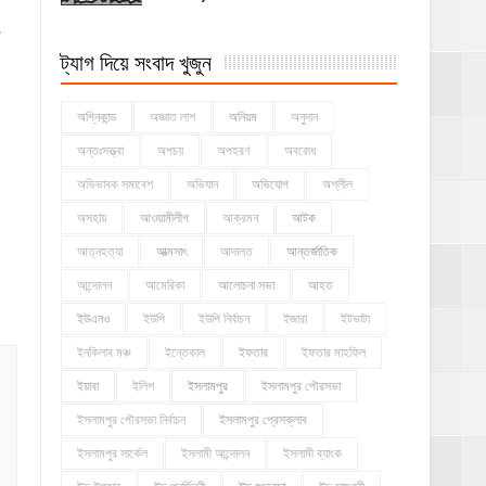
ট্যাগ দিয়ে সংবাদ খুজুন
অগ্নিকান্ড
অজ্ঞাত লাশ
অনিয়ম
অনুদান
অন্তঃসত্ত্বা
অপচয়
অপহরণ
অবরোধ
অভিভাবক সমাবেশ
অভিযান
অভিযোগ
অশ্লীল
অসহায়
আওয়ামীলীগ
আক্রমন
আটক
আত্নহত্যা
আত্মসাৎ
আদালত
আন্তর্জাতিক
আন্দোলন
আমেরিকা
আলোচনা সভা
আহত
ইউএনও
ইউপি
ইউপি নির্বাচন
ইজারা
ইটভাটা
ইনকিলাব মঞ্চ
ইন্তেকাল
ইফতার
ইফতার মাহফিল
ইয়াবা
ইলিশ
ইসলামপুর
ইসলামপুর পৌরসভা
ইসলামপুর পৌরসভা নির্বাচন
ইসলামপুর প্রেসক্লাব
ইসলামপুর সার্কেল
ইসলামী আন্দোলন
ইসলামী ব্যাংক