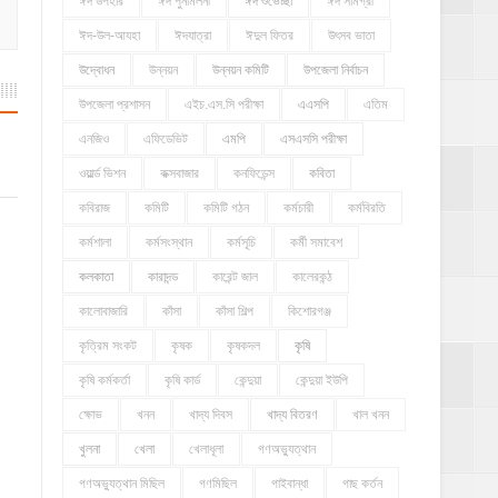
ঈদ উপহার
ঈদ পুনর্মিলনী
ঈদ শুভেচ্ছা
ঈদ সামগ্রী
ঈদ-উল-আযহা
ঈদযাত্রা
ঈদুল ফিতর
উৎসব ভাতা
উদ্বোধন
উন্নয়ন
উন্নয়ন কমিটি
উপজেলা নির্বাচন
উপজেলা প্রশাসন
এইচ.এস.সি পরীক্ষা
এএসপি
এতিম
এনজিও
এফিডেভিট
এমপি
এসএসসি পরীক্ষা
ওয়ার্ল্ড ভিশন
কক্সবাজার
কনফিডেন্স
কবিতা
কবিরাজ
কমিটি
কমিটি গঠন
কর্মচারী
কর্মবিরতি
কর্মশালা
কর্মসংস্থান
কর্মসূচি
কর্মী সমাবেশ
কলকাতা
কারাদন্ড
কারেন্ট জাল
কালেরকন্ঠ
কালোবাজারি
কাঁসা
কাঁসা শিল্প
কিশোরগঞ্জ
কৃত্রিম সংকট
কৃষক
কৃষকদল
কৃষি
কৃষি কর্মকর্তা
কৃষি কার্ড
কেন্দুয়া
কেন্দুয়া ইউপি
ক্ষোভ
খনন
খাদ্য দিবস
খাদ্য বিতরণ
খাল খনন
খুলনা
খেলা
খেলাধূলা
গণঅভ্যুত্থান
গণঅভ্যুত্থান মিছিল
গণমিছিল
গাইবান্ধা
গাছ কর্তন