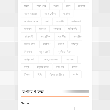
সকল
সকল খবর
সংঘর্ষ
সচিব
সচেতনা
সড়ক অবরোধ
সড়ক দুর্ঘটনা
সংবর্ধনা
সংবাদ সম্মেলন
সভা
সমকামী
সমাজসেবা
সমাবেশ
সম্মাননা
সম্মেলন
সরিষাবাড়ি
সরিষাবাড়ী
সহযোগিতা
সাতক্ষীরা
সাংবাদিক
সাবেক সচিব
সারাদেশ
সালিশী
সাহিত্য
সিলগালা
স্কুল ছাত্রী
স্বাধীনতা দিবস
স্বাস্থ্য দর্পণ
স্বেচ্ছাসেবক দল
স্মরণসভা
হত্যা
হত্যার হুমকি
হাদি ভাই
হামলা
হিজড়া
হিলি
হুইলচেয়ার বিতরণ
হুমকি
যোগাযোগ ফরম
Name