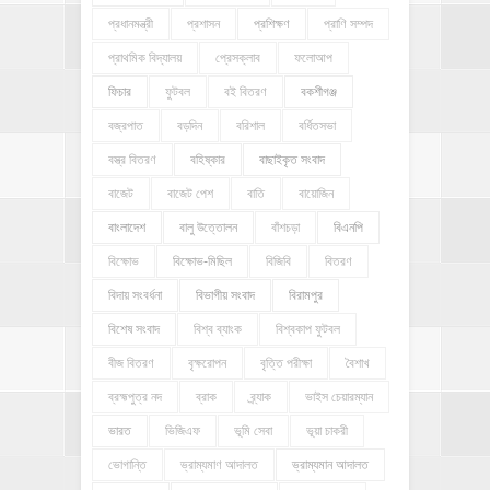
প্রধানমন্ত্রী
প্রশাসন
প্রশিক্ষণ
প্রাণি সম্পদ
প্রাথমিক বিদ্যালয়
প্রেসক্লাব
ফলোআপ
ফিচার
ফুটবল
বই বিতরণ
বকশীগঞ্জ
বজ্রপাত
বড়দিন
বরিশাল
বর্ধিতসভা
বস্ত্র বিতরণ
বহিষ্কার
বাছাইকৃত সংবাদ
বাজেট
বাজেট পেশ
বাতি
বায়োজিন
বাংলাদেশ
বালু উত্তোলন
বাঁশচড়া
বিএনপি
বিক্ষোভ
বিক্ষোভ-মিছিল
বিজিবি
বিতরণ
বিদায় সংবর্ধনা
বিভাগীয় সংবাদ
বিরামপুর
বিশেষ সংবাদ
বিশ্ব ব্যাংক
বিশ্বকাপ ফুটবল
বীজ বিতরণ
বৃক্ষরোপন
বৃত্তি পরীক্ষা
বৈশাখ
ব্রহ্মপুত্র নদ
ব্রাক
ব্র্যাক
ভাইস চেয়ারম্যান
ভারত
ভিজিএফ
ভূমি সেবা
ভূয়া চাকরী
ভোগান্তি
ভ্রাম্যমাণ আদালত
ভ্রাম্যমান আদালত