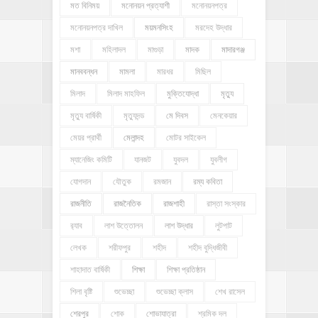
মত বিনিময়
মনোনয়ন প্রত্যাশী
মনোনয়নপত্র
মনোনয়নপত্র দাখিল
ময়মনসিংহ
মরদেহ উদ্ধার
মশা
মহিলাদল
মাগুড়া
মাদক
মাদারগঞ্জ
মানববন্ধন
মামলা
মারধর
মিছিল
মিলাদ
মিলাদ মাহফিল
মুক্তিযোদ্ধা
মৃত্যু
মৃত্যু বার্ষিকী
মৃত্যুদন্ড
মে দিবস
মেনকেয়ার
মেয়র প্রার্থী
মেলান্দহ
মোটর সাইকেল
ম্যানেজিং কমিটি
যানজট
যুবদল
যুবলীগ
যোগদান
যৌতুক
রমজান
রম্য কবিতা
রাজনীতি
রাজনৈতিক
রাজশাহী
রাস্তা সংস্কার
র‍্যাব
লাশ উত্তোলন
লাশ উদ্ধার
লুটপাট
লেখক
শরীফপুর
শহীদ
শহীদ বুদ্ধিজীবী
শাহাদাত বার্ষিকী
শিক্ষা
শিক্ষা প্রতিষ্ঠান
শিলা বৃষ্টি
শুভেচ্ছা
শুভেচ্ছা ক্লাস
শেখ রাসেল
শেরপুর
শোক
শোভাযাত্রা
শ্রমিক দল