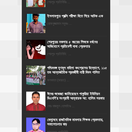
শেরপুর প্রতিনিধিঃ ...
ইসলামপুরে প্রক্সি পরীক্ষা দিতে গিয়ে আটক এক
রোকনুজ্জামান সবুজঃ ...
শেরপুরের নকলায় ৫ বছরের শিশুকে ধর্ষনের
অভিযোগে প্রতিবেশী দাদা গ্রেফতার
শেরপুর প্রতিনিধি: ...
পশ্চিমবঙ্গ তৃণমূল মহিলা কংগ্রেসের উদ্যোগে, ১১৫
তম আন্তর্জাতিক শ্রমজীবী নারী দিবস পালিত
কলকাতা (ভারত) ...
ঈদের শুভেচ্ছা জানিয়েছেন পাকুরিয়া ইউনিয়ন
বিএনপি'র সংগ্রামী আহ্বায়ক আ: হালিম সরকার
মোঃ নাজমুল হোসাইনঃ ...
মেলান্দহে রাজনৈতিক মামলায় শিক্ষক গ্রেফতার,
সমালোচনার ঝড়
জামালপুর প্রতিনিধি ...