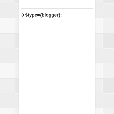
0 $type={blogger}: