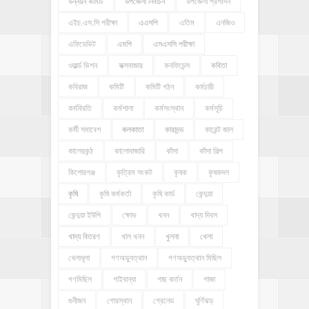
উন্নয়ন কমিটি
উপজেলা নির্বাচন
উপজেলা প্রশাসন
এইচ.এস.সি পরীক্ষা
এএসপি
এতিম
এনজিও
এফিডেভিট
এমপি
এসএসসি পরীক্ষা
ওয়ার্ল্ড ভিশন
কক্সবাজার
কনফিডেন্স
কবিতা
কবিরাজ
কমিটি
কমিটি গঠন
কর্মচারী
কর্মবিরতি
কর্মশালা
কর্মসংস্থান
কর্মসূচি
কর্মী সমাবেশ
কলকাতা
কারাদন্ড
কারেন্ট জাল
কালেরকন্ঠ
কালোবাজারি
কাঁসা
কাঁসা শিল্প
কিশোরগঞ্জ
কৃত্রিম সংকট
কৃষক
কৃষকদল
কৃষি
কৃষি কর্মকর্তা
কৃষি কার্ড
কেন্দুয়া
কেন্দুয়া ইউপি
ক্ষোভ
খনন
খাদ্য দিবস
খাদ্য বিতরণ
খাল খনন
খুলনা
খেলা
খেলাধূলা
গণঅভ্যুত্থান
গণঅভ্যুত্থান মিছিল
গণমিছিল
গাইবান্ধা
গাছ কর্তন
গাজা
গুনীজন
গোরস্থান
গ্রেনেড
ঘূর্ণিঝড়