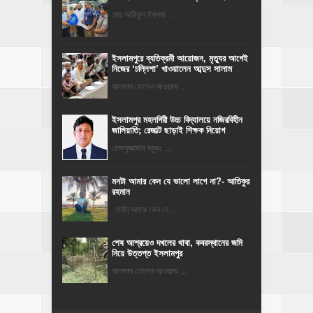
মোঃ আরিফুল ইসলাম ...
‎ইসলামপুরে ব্যতিক্রমী আয়োজন, মৃত্যুর আগেই
নিজের ‘চল্লিশা’ খাওয়ালেন আব্দুস সালাম
আলমাস হোসেন আওয়ালঃ ...
​ইসলামপুর মহলগিরী উচ্চ বিদ্যালয়ে নজিরবিহীন
জালিয়াতি; রেজাল্ট ছাড়াই শিক্ষক নিয়োগ
রোকনুজ্জামান সবুজঃ ...
মনটা আমার কেন যে ভালো লাগে না?- আতিকুর
রহমান
মনটা আমার কেন যে ...
শেষ আশ্রয়েও দখলের থাবা, কবরস্থানের জমি
নিয়ে উত্তপ্ত ইসলামপুর
আলমাস হোসেন আওয়ালঃ ...