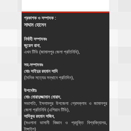
প্রকাশক ও সম্পাদক :
সাদ্দাম হোসেন
নির্বাহী সম্পাদকঃ
জুয়েল রানা,
এখন টিভি (জামালপুর জেলা প্রতিনিধি),
সহ-সম্পাদকঃ
মোঃ সাইদুর রহমান সাদি
(দৈনিক সত্যের সন্ধানে প্রতিদিন),
উপদেষ্টাঃ
মোঃ মোরাদুজ্জামান মোরাদ,
সভাপতি, ইসলামপুর উপজেলা প্রেসক্লাব ও জামালপুর
জেলা প্রতিনিধি (এশিয়ান টিভি),
সাদিকুর রহমান সজিব,
(মওলানা ভাসানী বিজ্ঞান ও প্রযুক্তি বিশ্ববিদ্যালয়,
টাঙ্গাইল)