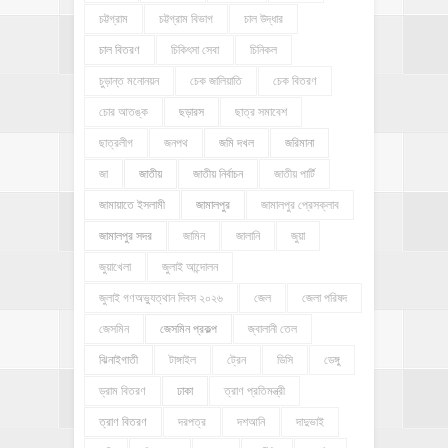
চট্টগ্রাম
চট্টগ্রাম বিভাগ
চাল উদ্ধার
চাল বিতরণ
চিকিৎসা সেবা
চিনিকল
চুড়ান্ত মনোনয়ন
চেক জালিয়াতি
চেক বিতরণ
চোর আতঙ্ক
ছড়ারস
ছাত্র সমাবেশ
ছাত্রলীগ
জনপথ
জমি দখল
জরিমানা
জা
জাতীয়
জাতীয় নির্বাচন
জাতীয় পার্টি
জামায়াতে ইসলামী
জামালপুর
জামালপুর প্রেসক্লাব
জামালপুর সদর
জামিন
জালানি
জুয়া
জুয়াখেলা
জুলাই আন্দোলন
জুলাই গণঅভ্যুত্থান দিবস ২০২৬
জেল
জেলা পরিষদ
জেসমিন
জেসমিন প্রকল্প
জ্বালানী তেল
ঝিনাইগাতী
টাঙ্গাইল
ট্রেন
ডিসি
ডেঙ্গু
ড্রাম বিতরণ
ঢাকা
ত্রাণ প্রতিমন্ত্রী
ত্রাণ বিতরণ
দরপত্র
দশআনি
দাদুভাই