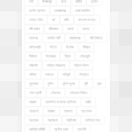
দাবী
দিনাজপুর
দুদক
দুর্নীতি
দুর্যোগ
দুর্যোগ প্রশমন
দেওয়ানগঞ্জ
দোয়া মাহফিল
দোস্ত এইড
ধর্ম
ধর্ষণ
ধান-চাল সংগ্রহ
নদী ভাঙ্গন
নদীভাঙ্গন
নববর্ষ
নবাগত
নবাবগঞ্জ
নাগরিক পার্টি
নারায়নগঞ্জ
নারী নির্যাতন
নালিতাবাড়ী
নি'হ'ত
নিখোঁজ
নির্বাচন
নির্যাতন
নিষেধাজ্ঞা
নিহত
নৌকাডুবি
পরিদর্শন
পরিবার পরিকল্পনা
পরিবেশ দিবস
পরীক্ষা
পলাতক
পানিবন্দি
পিআইও
পুরস্কার
পুলিশ
পুলিশ সুপার
পুষ্টি
পূজা
পৌর প্রার্থী
পৌরসভা
পৌরসভা নির্বাচন
প্রকল্প
প্রকাশিত সংবাদের প্রতিবাদ
প্রক্সি
প্রচারণা
প্রচ্ছদ
প্রজনন
প্রণোদনা
প্রতারক
প্রতারণা
প্রতিবাদ
প্রতিবাদ সভা
প্রতিষ্ঠা বার্ষিকী
প্রতীক বরাদ্দ
প্রদর্শনী