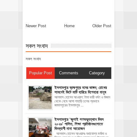
Newer Post
Home
Older Post
সকল সংবাদ
সকল সংবাদ
Popular Post
Comments
Category
ইসলামপুরে ব্রহ্মপুত্র নদের ভাঙ্গন; চোখের
সামনেই ভিটে মাটি হারিয়ে দিশেহারা মানুষ
আলমাস হোসেন আওয়াল: টানা ভারী বর্ষণ ও উজান
থেকে নেমে আসা পাহাড়ি ঢলের প্রভাবে
জামালপুরের ইসলামপুর ...
‎ইসলামপুরে ‘জুলাই গণঅভ্যুত্থান দিবস
২০২৬’ পালিত, শিক্ষা প্রতিষ্ঠানগুলোতে
দিনব্যাপী নানা আয়োজন
‎​আলমাস হোসেন আওয়ালঃ‎ ‎​যথাযোগ্য মর্যাদা ও