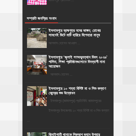
সম্প্রতি জনপ্রিয় সংবাদ
ইসলামপুরে ব্রহ্মপুত্র নদের ভাঙ্গন; চোখের
সামনেই ভিটে মাটি হারিয়ে দিশেহারা মানুষ
আলমাস হোসেন আওয়াল ...
‎ইসলামপুরে ‘জুলাই গণঅভ্যুত্থান দিবস ২০২৬’
পালিত, শিক্ষা প্রতিষ্ঠানগুলোতে দিনব্যাপী নানা
আয়োজন
‎​আলমাস হোসেন ...
ইসলামপুরে ১০ শয্যা বিশিষ্ট মা ও শিশু কল্যাণ
কেন্দ্রের শুভ উদ্বোধন
ইসলামপুর (জামালপুর) প্রতিনিধি: জামালপুরের
ইসলামপুর উপজেলায় ১০ শয্যা বিশিষ্ট মা ও শিশু কল্যাণ
...
ঝিনাইগাতী থানাকে পিকআপ ভ্যান উপহার