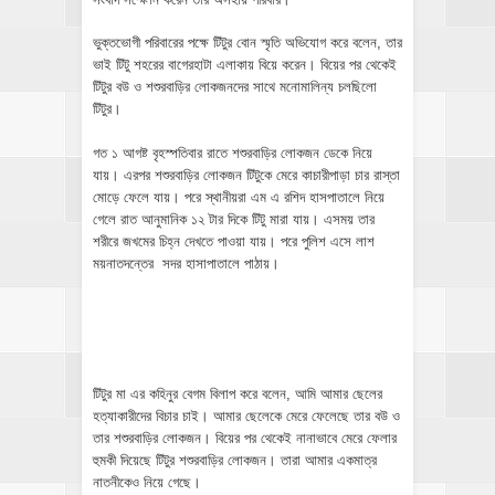
ভুক্তভোগী পরিবারের পক্ষে টিটুর বোন স্মৃতি অভিযোগ করে বলেন, তার
ভাই টিটু শহরের বাগেরহাটা এলাকায় বিয়ে করেন। বিয়ের পর থেকেই
টিটুর বউ ও শশুরবাড়ির লোকজনদের সাথে মনোমালিন্য চলছিলো
টিটুর।
গত ১ আগষ্ট বৃহস্পতিবার রাতে শশুরবাড়ির লোকজন ডেকে নিয়ে
যায়। এরপর শশুরবাড়ির লোকজন টিটুকে মেরে কাচারীপাড়া চার রাস্তা
মোড়ে ফেলে যায়। পরে স্থানীয়রা এম এ রশিদ হাসপাতালে নিয়ে
গেলে রাত আনুমানিক ১২ টার দিকে টিটু মারা যায়। এসময় তার
শরীরে জখমের চিহ্ন দেখতে পাওয়া যায়। পরে পুলিশ এসে লাশ
ময়নাতদন্তের সদর হাসাপাতালে পাঠায়।
টিটুর মা এর কহিনুর বেগম বিলাপ করে বলেন, আমি আমার ছেলের
হত্যাকারীদের বিচার চাই। আমার ছেলেকে মেরে ফেলেছে তার বউ ও
তার শশুরবাড়ির লোকজন। বিয়ের পর থেকেই নানাভাবে মেরে ফেলার
হুমকী দিয়েছে টিটুর শশুরবাড়ির লোকজন। তারা আমার একমাত্র
নাতনীকেও নিয়ে গেছে।