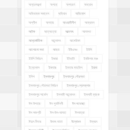
অন্তঃসত্ত্বা
অপচয়
অপহরণ
অবরোধ
অভিভাবক সমাবেশ
অভিযান
অভিযোগ
অশ্লীল
অসহায়
আওয়ামীলীগ
আক্রমন
আটক
আত্নহত্যা
আত্মসাৎ
আদালত
আন্তর্জাতিক
আন্দোলন
আমেরিকা
আলোচনা সভা
আহত
ইউএনও
ইউপি
ইউপি নির্বাচন
ইজারা
ইটভাটা
ইনকিলাব মঞ্চ
ইন্তেকাল
ইফতার
ইফতার মাহফিল
ইয়াবা
ইলিশ
ইসলামপুর
ইসলামপুর পৌরসভা
ইসলামপুর পৌরসভা নির্বাচন
ইসলামপুর প্রেসক্লাব
ইসলামপুর সার্কেল
ইসলামী আন্দোলন
ইসলামী ব্যাংক
ঈদ উপহার
ঈদ পুনর্মিলনী
ঈদ শুভেচ্ছা
ঈদ সামগ্রী
ঈদ-উল-আযহা
ঈদযাত্রা
ঈদুল ফিতর
উৎসব ভাতা
উদ্বোধন
উন্নয়ন