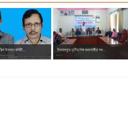
 বাবু এমপির উন্নয়নের ধারায় স্বাস্থ্যসেবায় নতুন দিগন্ত
ধারণ সভা অনুষ্ঠিত
 সদস্য হলেন এমপি সুলতান মাহমুদ বাবু
লিত, শিক্ষা প্রতিষ্ঠানগুলোতে দিনব্যাপী নানা আয়োজন
িল্প উন্নয়ন কমিটি...
ইসলামপুরে তৃতীয় লিঙ্গ জনগোষ্ঠীর সক...
্দ্রের শুভ উদ্বোধন