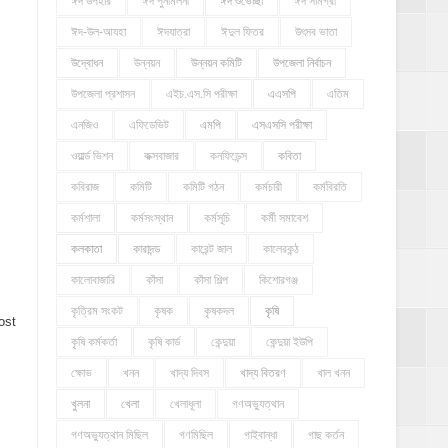
ঈদ উপহার
ঈদ পুনর্মিলনী
ঈদ শুভেচ্ছা
ঈদ সামগ্রী
ঈদ-উল-আযহা
ঈদযাত্রা
ঈদুল ফিতর
উৎসব ভাতা
উদ্বোধন
উন্নয়ন
উন্নয়ন কমিটি
উপজেলা নির্বাচন
উপজেলা প্রশাসন
এইচ.এস.সি পরীক্ষা
এএসপি
এতিম
এনজিও
এফিডেভিট
এমপি
এসএসসি পরীক্ষা
ওয়ার্ল্ড ভিশন
কক্সবাজার
কনফিডেন্স
কবিতা
কবিরাজ
কমিটি
কমিটি গঠন
কর্মচারী
কর্মবিরতি
কর্মশালা
কর্মসংস্থান
কর্মসূচি
কর্মী সমাবেশ
কলকাতা
কারাদন্ড
কারেন্ট জাল
কালেরকন্ঠ
কালোবাজারি
কাঁসা
কাঁসা শিল্প
কিশোরগঞ্জ
কৃত্রিম সংকট
কৃষক
কৃষকদল
কৃষি
ost
কৃষি কর্মকর্তা
কৃষি কার্ড
কেন্দুয়া
কেন্দুয়া ইউপি
ক্ষোভ
খনন
খাদ্য দিবস
খাদ্য বিতরণ
খাল খনন
খুলনা
খেলা
খেলাধূলা
গণঅভ্যুত্থান
গণঅভ্যুত্থান মিছিল
গণমিছিল
গাইবান্ধা
গাছ কর্তন