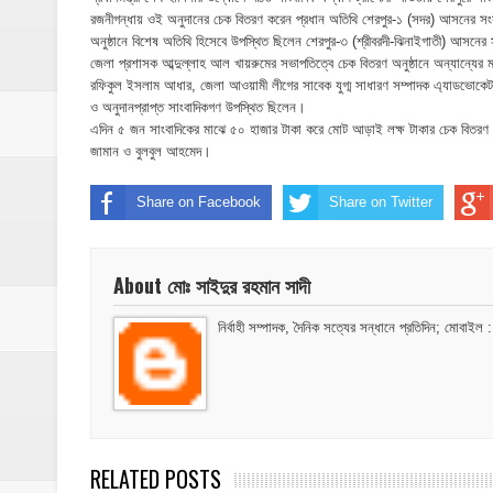
ঝিনাইগাতীতে ভাতিজাদের হামলায় চাচী নিহত; হত্য
রজনীগন্ধায় ওই অনুদানের চেক বিতরণ করেন প্রধান অতিথি শেরপুর-১ (সদর) আসনের স
অনুষ্ঠানে বিশেষ অতিথি হিসেবে উপস্থিত ছিলেন শেরপুর-৩ (শ্রীবরদী-ঝিনাইগাতী) আস
‎ইসলামপুরে এতিমখানার কমিটি নিয়ে হট্টগোল, সমা
জেলা প্রশাসক আব্দুল্লাহ আল খায়রুমের সভাপতিত্বে চেক বিতরণ অনুষ্ঠানে অন্যান্যের ম
রফিকুল ইসলাম আধার, জেলা আওয়ামী লীগের সাবেক যুগ্ম সাধারণ সম্পাদক এ্যাডভোকেট সু
আমরা সবই করতে চাই, তবে আমাদের হাত-পা বাঁধা; শ
ও অনুদানপ্রাপ্ত সাংবাদিকগণ উপস্থিত ছিলেন।
এদিন ৫ জন সাংবাদিকের মাঝে ৫০ হাজার টাকা করে মোট আড়াই লক্ষ টাকার চেক বিতরণ ক
ইসলামপুরে আর্থিক সাক্ষরতা ও লেনদেনে নিরাপত্ত
জামান ও বুলবুল আহমেদ।
ইসলামপুরে কাঁসা শিল্প উন্নয়ন কমিটি ঘোষণা- স
Share on Facebook
Share on Twitter
​ইসলামপুর মহলগিরী উচ্চ বিদ্যালয়ে নজিরবিহীন জা
About মোঃ সাইদুর রহমান সাদী
ইসলামপুরে তৃতীয় লিঙ্গ জনগোষ্ঠীর সক্ষমতা উন্নয়ন
নির্বাহী সম্পাদক, দৈনিক সত্যের সন্ধানে প্রতিদিন; 
মাদকের ব্যাপারে কোনো সুপারিশ চলবে না, বিএ
‎পার্থশী ইউপি নির্বাচনে চেয়ারম্যান পদে আলোচনার শ
​ইসলামপুরে পূর্বশত্রুতার জেরে প্রতিপক্ষের বসতঘর
RELATED POSTS