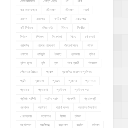
দোয়া মাহফিল
দোস্ত এইড
ধর্ম
ধর্ষণ
ধান-চাল সংগ্রহ
নদী ভাঙ্গন
নদীভাঙ্গন
নববর্ষ
নবাগত
নবাবগঞ্জ
নাগরিক পার্টি
নারায়নগঞ্জ
নারী নির্যাতন
নালিতাবাড়ী
নি'হ'ত
নিখোঁজ
নির্বাচন
নির্যাতন
নিষেধাজ্ঞা
নিহত
নৌকাডুবি
পরিদর্শন
পরিবার পরিকল্পনা
পরিবেশ দিবস
পরীক্ষা
পলাতক
পানিবন্দি
পিআইও
পুরস্কার
পুলিশ
পুলিশ সুপার
পুষ্টি
পূজা
পৌর প্রার্থী
পৌরসভা
পৌরসভা নির্বাচন
প্রকল্প
প্রকাশিত সংবাদের প্রতিবাদ
প্রক্সি
প্রচারণা
প্রচ্ছদ
প্রজনন
প্রণোদনা
প্রতারক
প্রতারণা
প্রতিবাদ
প্রতিবাদ সভা
প্রতিষ্ঠা বার্ষিকী
প্রতীক বরাদ্দ
প্রদর্শনী
প্রধানমন্ত্রী
প্রশাসন
প্রশিক্ষণ
প্রাণি সম্পদ
প্রাথমিক বিদ্যালয়
প্রেসক্লাব
ফলোআপ
ফিচার
ফুটবল
বই বিতরণ
বকশীগঞ্জ
বজ্রপাত
বড়দিন
বরিশাল