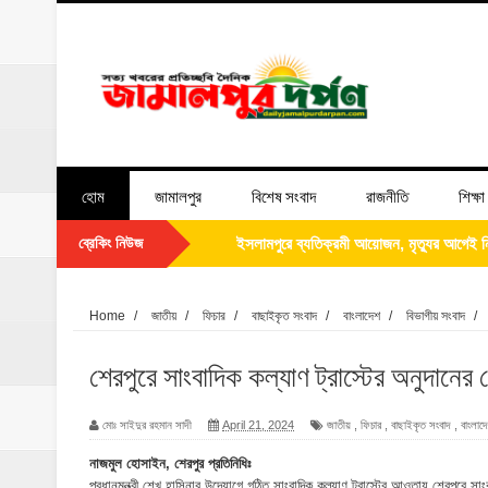
হোম
জামালপুর
বিশেষ সংবাদ
রাজনীতি
শিক্ষা
ব্রেকিং নিউজ
‎ইসলামপুরে ব্যতিক্রমী আয়োজন, মৃত্যুর আগেই ন
পিতার নাম সংশোধন সংক্রান্ত এফিডেভিট
Home
/
জাতীয়
/
ফিচার
/
বাছাইকৃত সংবাদ
/
বাংলাদেশ
/
বিভাগীয় সংবাদ
/
ঝিনাইগাতী থানাকে পিকআপ ভ্যান উপহার
শেরপুরে সাংবাদিক কল্যাণ ট্রাস্টের অনুদানের
ইসলামপুরে ব্রহ্মপুত্র নদের ভাঙ্গন; চোখের সামনেই
মোঃ সাইদুর রহমান সাদী
April 21, 2024
জাতীয়
,
ফিচার
,
বাছাইকৃত সংবাদ
,
বাংলাদ
মনটা আমার কেন যে ভালো লাগে না?- আতিকুর র
নাজমুল হোসাইন, শেরপুর প্রতিনিধিঃ
প্রধানমন্ত্রী শেখ হাসিনার উদ্যোগে গঠিত সাংবাদিক কল্যাণ ট্রাস্টের আওতায় শেরপুরে 