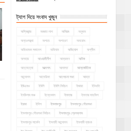
ট্যাগ দিয়ে সংবাদ খুজুন
অগ্নিকান্ড
অজ্ঞাত লাশ
অনিয়ম
অনুদান
অন্তঃসত্ত্বা
অপচয়
অপহরণ
অবরোধ
অভিভাবক সমাবেশ
অভিযান
অভিযোগ
অশ্লীল
অসহায়
আওয়ামীলীগ
আক্রমন
আটক
আত্নহত্যা
আত্মসাৎ
আদালত
আন্তর্জাতিক
আন্দোলন
আমেরিকা
আলোচনা সভা
আহত
ইউএনও
ইউপি
ইউপি নির্বাচন
ইজারা
ইটভাটা
ইনকিলাব মঞ্চ
ইন্তেকাল
ইফতার
ইফতার মাহফিল
ইয়াবা
ইলিশ
ইসলামপুর
ইসলামপুর পৌরসভা
ইসলামপুর পৌরসভা নির্বাচন
ইসলামপুর প্রেসক্লাব
ইসলামপুর সার্কেল
ইসলামী আন্দোলন
ইসলামী ব্যাংক