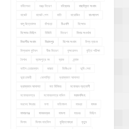
বর্ধিতসভা
বস্ত্র বিতরণ
বহিষ্কার
বাছাইকৃত সংবাদ
বাজেট
বাজেট পেশ
বাতি
বায়োজিন
বাংলাদেশ
বালু উত্তোলন
বাঁশচড়া
বিএনপি
বিক্ষোভ
বিক্ষোভ-মিছিল
বিজিবি
বিতরণ
বিদায় সংবর্ধনা
বিভাগীয় সংবাদ
বিরামপুর
বিশেষ সংবাদ
বিশ্ব ব্যাংক
বিশ্বকাপ ফুটবল
বীজ বিতরণ
বৃক্ষরোপন
বৃত্তি পরীক্ষা
বৈশাখ
ব্রহ্মপুত্র নদ
ব্রাক
ব্র্যাক
ভাইস চেয়ারম্যান
ভারত
ভিজিএফ
ভূমি সেবা
ভূয়া চাকরী
ভোগান্তি
ভ্রাম্যমাণ আদালত
ভ্রাম্যমান আদালত
মত বিনিময়
মনোনয়ন প্রত্যাশী
মনোনয়নপত্র
মনোনয়নপত্র দাখিল
ময়মনসিংহ
মরদেহ উদ্ধার
মশা
মহিলাদল
মাগুড়া
মাদক
মাদারগঞ্জ
মানববন্ধন
মামলা
মারধর
মিছিল
মিলাদ
মিলাদ মাহফিল
মুক্তিযোদ্ধা
মৃত্যু