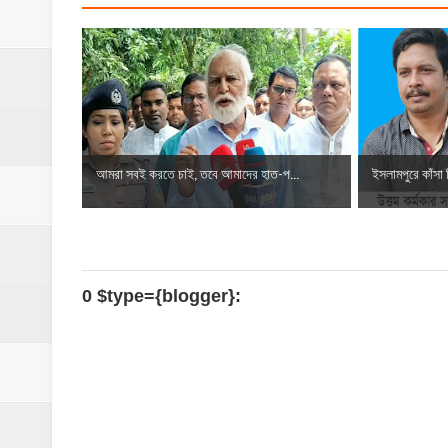
‎ইসলামপুর স্বাস্থ্য কমপ্লেক্স ১০১ শয্যায় উন্নীত,
ঝিনাইগাতী ক্ষুদ্র বণিক সমবায় সমিতির বার্ষিক সা
‎পানি সম্পদ মন্ত্রণালয়ের সংসদীয় স্থায়ী কমিটির
‎ইসলামপুরে ‘জুলাই গণঅভ্যুত্থান দিবস ২০২৬’ পা
আমরা সবই করতে চাই, তবে আমাদের হাত-প...
ইসলামপুরে কাঁসা শ
ইসলামপুরে ১০ শয্যা বিশিষ্ট মা ও শিশু কল্যাণ কেন
0 $type={blogger}: