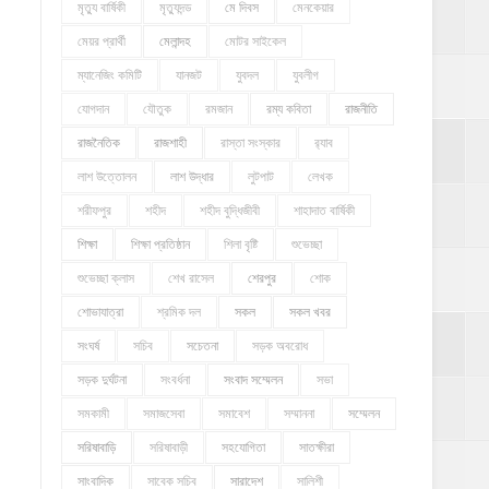
মৃত্যু বার্ষিকী
মৃত্যুদন্ড
মে দিবস
মেনকেয়ার
মেয়র প্রার্থী
মেলান্দহ
মোটর সাইকেল
ম্যানেজিং কমিটি
যানজট
যুবদল
যুবলীগ
যোগদান
যৌতুক
রমজান
রম্য কবিতা
রাজনীতি
রাজনৈতিক
রাজশাহী
রাস্তা সংস্কার
র‍্যাব
লাশ উত্তোলন
লাশ উদ্ধার
লুটপাট
লেখক
শরীফপুর
শহীদ
শহীদ বুদ্ধিজীবী
শাহাদাত বার্ষিকী
শিক্ষা
শিক্ষা প্রতিষ্ঠান
শিলা বৃষ্টি
শুভেচ্ছা
শুভেচ্ছা ক্লাস
শেখ রাসেল
শেরপুর
শোক
শোভাযাত্রা
শ্রমিক দল
সকল
সকল খবর
সংঘর্ষ
সচিব
সচেতনা
সড়ক অবরোধ
সড়ক দুর্ঘটনা
সংবর্ধনা
সংবাদ সম্মেলন
সভা
সমকামী
সমাজসেবা
সমাবেশ
সম্মাননা
সম্মেলন
সরিষাবাড়ি
সরিষাবাড়ী
সহযোগিতা
সাতক্ষীরা
সাংবাদিক
সাবেক সচিব
সারাদেশ
সালিশী