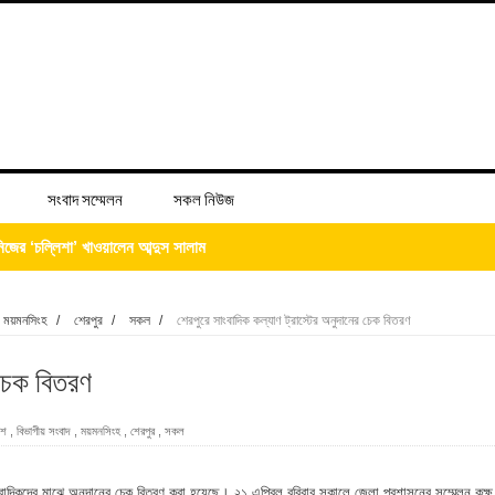
সংবাদ সম্মেলন
সকল নিউজ
িজের ‘চল্লিশা’ খাওয়ালেন আব্দুস সালাম
ময়মনসিংহ
/
শেরপুর
/
সকল
/
শেরপুরে সাংবাদিক কল্যাণ ট্রাস্টের অনুদানের চেক বিতরণ
 চেক বিতরণ
 ভিটে মাটি হারিয়ে দিশেহারা মানুষ
েশ
,
বিভাগীয় সংবাদ
,
ময়মনসিংহ
,
শেরপুর
,
সকল
হমান
সাংবাদিকদের মাঝে অনুদানের চেক বিতরণ করা হয়েছে। ২১ এপ্রিল রবিবার সকালে জেলা প্রশাসনের সম্মেলন কক্ষ