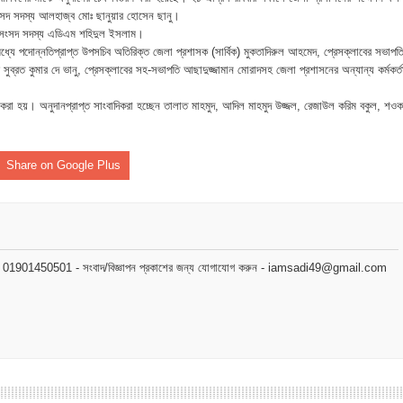
া মামলার প্রস্তুতি
ংসদ সদস্য আলহাজ্ব মোঃ ছানুয়ার হোসেন ছানু।
নের সংসদ সদস্য এডিএম শহিদুল ইসলাম।
জসেবা কর্মচারীর বিরুদ্ধে ঘুষের অভিযোগ
ধ্যে পদোন্নতিপ্রাপ্ত উপসচিব অতিরিক্ত জেলা প্রশাসক (সার্বিক) মুকতাদিরুল আহমেদ, প্রেসক্লাবের সভাপত
ব্রত কুমার দে ভানু, প্রেসক্লাবের সহ-সভাপতি আছাদুজ্জামান মোরাদসহ জেলা প্রশাসনের অন্যান্য কর্মকর্ত
েরপুরে ত্রাণ প্রতিমন্ত্রী
রা হয়। অনুদানপ্রাপ্ত সাংবাদিকরা হচ্ছেন তালাত মাহমুদ, আদিল মাহমুদ উজ্জল, রেজাউল করিম বকুল, শও
া বিষয়ক কর্মশালা ও গ্রাহক সমাবেশ অনুষ্ঠিত
ভাপতি উত্তম, সম্পাদক মহাদেব
Share on Google Plus
লিয়াতি; রেজাল্ট ছাড়াই শিক্ষক নিয়োগ
 বিষয়ক প্রশিক্ষণ অনুষ্ঠিত
মোবাইল : 01901450501 - সংবাদ/বিজ্ঞাপন প্রকাশের জন্য যোগাযোগ করুন - iamsadi49@gmail.com
নপির হলেও শাস্তি আরও বেশি হবে” — এমপি মাহমুদুল হক রুবেল
ীর্ষে খন্দকার মাহবুব হাসান দিপন
ে মধ্যরাতে তাণ্ডব,গরু,স্বর্ণালঙ্কারসহ বিপুল টাকা লুট