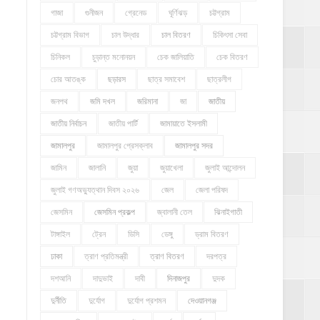
গাজা
গুনীজন
গ্রেনেড
ঘূর্ণিঝড়
চট্টগ্রাম
চট্টগ্রাম বিভাগ
চাল উদ্ধার
চাল বিতরণ
চিকিৎসা সেবা
চিনিকল
চুড়ান্ত মনোনয়ন
চেক জালিয়াতি
চেক বিতরণ
চোর আতঙ্ক
ছড়ারস
ছাত্র সমাবেশ
ছাত্রলীগ
জনপথ
জমি দখল
জরিমানা
জা
জাতীয়
জাতীয় নির্বাচন
জাতীয় পার্টি
জামায়াতে ইসলামী
জামালপুর
জামালপুর প্রেসক্লাব
জামালপুর সদর
জামিন
জালানি
জুয়া
জুয়াখেলা
জুলাই আন্দোলন
জুলাই গণঅভ্যুত্থান দিবস ২০২৬
জেল
জেলা পরিষদ
জেসমিন
জেসমিন প্রকল্প
জ্বালানী তেল
ঝিনাইগাতী
টাঙ্গাইল
ট্রেন
ডিসি
ডেঙ্গু
ড্রাম বিতরণ
ঢাকা
ত্রাণ প্রতিমন্ত্রী
ত্রাণ বিতরণ
দরপত্র
দশআনি
দাদুভাই
দাবী
দিনাজপুর
দুদক
দুর্নীতি
দুর্যোগ
দুর্যোগ প্রশমন
দেওয়ানগঞ্জ