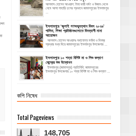
আলমাস হোসেন আওয়াল: টানা ভারী বর্ষণ ও উজান থেকে
নেমে আসা পাহাড়ি ঢলের প্রভাবে জামালপুরের ইসলামপুর
...
ি
াগণ
‎ইসলামপুরে ‘জুলাই গণঅভ্যুত্থান দিবস ২০২৬’
পালিত, শিক্ষা প্রতিষ্ঠানগুলোতে দিনব্যাপী নানা
আয়োজন
কত
‎​আলমাস হোসেন আওয়ালঃ‎ ‎​যথাযোগ্য মর্যাদা ও বিনম্র
শ্রদ্ধার মধ্য দিয়ে জামালপুরের ইসলামপুর উপজেলার ...
ইসলামপুরে ১০ শয্যা বিশিষ্ট মা ও শিশু কল্যাণ
কেন্দ্রের শুভ উদ্বোধন
ইসলামপুর (জামালপুর) প্রতিনিধি: জামালপুরের
ইসলামপুর উপজেলায় ১০ শয্যা বিশিষ্ট মা ও শিশু কল্যাণ ...
কপি নিষেধ
Total Pageviews
148,705