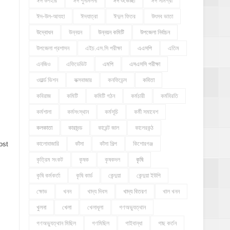
ঈদ উপহার
ঈদ পুনর্মিলনী
ঈদ শুভেচ্ছা
ঈদ সামগ্রী
ঈদ-উল-আযহা
ঈদযাত্রা
ঈদুল ফিতর
উৎসব ভাতা
উদ্বোধন
উন্নয়ন
উন্নয়ন কমিটি
উপজেলা নির্বাচন
উপজেলা প্রশাসন
এইচ.এস.সি পরীক্ষা
এএসপি
এতিম
এনজিও
এফিডেভিট
এমপি
এসএসসি পরীক্ষা
ওয়ার্ল্ড ভিশন
কক্সবাজার
কনফিডেন্স
কবিতা
কবিরাজ
কমিটি
কমিটি গঠন
কর্মচারী
কর্মবিরতি
কর্মশালা
কর্মসংস্থান
কর্মসূচি
কর্মী সমাবেশ
কলকাতা
কারাদন্ড
কারেন্ট জাল
কালেরকন্ঠ
কালোবাজারি
কাঁসা
কাঁসা শিল্প
কিশোরগঞ্জ
ost
কৃত্রিম সংকট
কৃষক
কৃষকদল
কৃষি
কৃষি কর্মকর্তা
কৃষি কার্ড
কেন্দুয়া
কেন্দুয়া ইউপি
ক্ষোভ
খনন
খাদ্য দিবস
খাদ্য বিতরণ
খাল খনন
খুলনা
খেলা
খেলাধূলা
গণঅভ্যুত্থান
গণঅভ্যুত্থান মিছিল
গণমিছিল
গাইবান্ধা
গাছ কর্তন