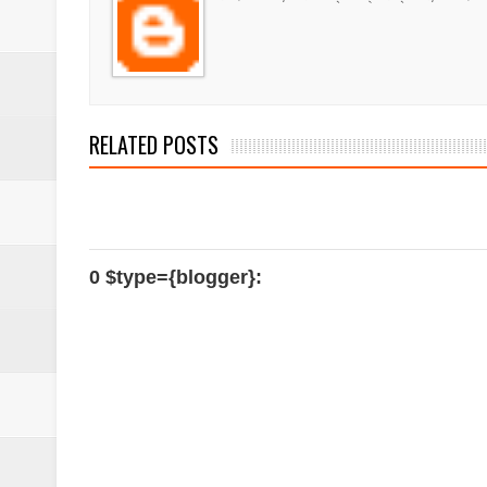
মাদকের ব্যাপারে কোনো সুপারিশ চলবে না, বিএ
‎পার্থশী ইউপি নির্বাচনে চেয়ারম্যান পদে আলোচনার শ
​ইসলামপুরে পূর্বশত্রুতার জেরে প্রতিপক্ষের বসতঘর
RELATED POSTS
‎ইসলামপুর স্বাস্থ্য কমপ্লেক্স ১০১ শয্যায় উন্নীত,
শেষ আশ্রয়েও দখলের থাবা, কবরস্থানের জমি নিয়
0 $type={blogger}: