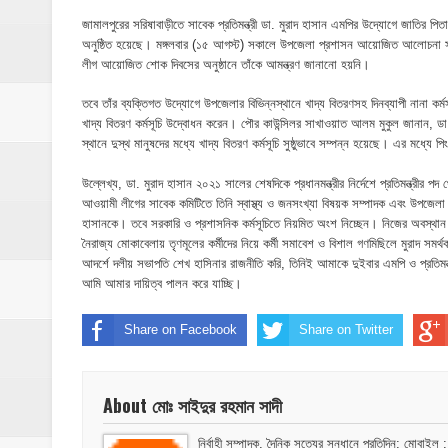
ঝিনাইগাতী থানাকে পিকআপ ভ্যান উপহার
জামালপুরের সরিষাবাড়ীতে সাবেক প্রতিমন্ত্রী ডা. মুরাদ হাসান এমপির উদ্যোগে জাতির পি
অনুষ্ঠিত হয়েছে। মঙ্গলবার (১৫ আগস্ট) সকালে উপজেলা প্রশাসন আয়োজিত আলোচনা সভ
ইসলামপুরে ব্রহ্মপুত্র নদের ভাঙ্গন; চোখের সামনেই
লীগ আয়োজিত শোক দিবসের অনুষ্ঠানে তাঁকে আমন্ত্রণ জানানো হয়নি।
মনটা আমার কেন যে ভালো লাগে না?- আতিকুর র
তবে তাঁর ব্যক্তিগত উদ্যোগে উপজেলার বিভিন্নস্থানে খাদ্য বিতরণসহ দিনব্যাপী নানা 
খাদ্য বিতরণ কর্মসূচি উদ্বোধন করেন। পৌর কাউন্সিলর সাখাওয়াত আলম মুকুল জানান, ডা.
ঝিনাইগাতীতে ভাতিজাদের হামলায় চাচী নিহত; হত্য
স্থানে দুস্থ মানুষদের মধ্যে খাদ্য বিতরণ কর্মসূচি সুষ্ঠুভাবে সম্পন্ন হয়েছে। এর মধ্
‎ইসলামপুরে এতিমখানার কমিটি নিয়ে হট্টগোল, সমা
উল্লেখ্য, ডা. মুরাদ হাসান ২০২১ সালের শেষদিকে প্রধানমন্ত্রীর নির্দেশে প্রতিমন্ত্র
আওয়ামী লীগের সাবেক কমিটিতে তিনি স্বাস্থ্য ও জনসংখ্যা বিষয়ক সম্পাদক এবং উপজেলা
হাসানকে। তবে সরকারি ও প্রশাসনিক কর্মসূচিতে নিয়মিত অংশ নিচ্ছেন। নিজের অবস্থান 
আমরা সবই করতে চাই, তবে আমাদের হাত-পা বাঁধা; শ
নৈরাজ্য মোকাবেলায় তৃণমূলের কর্মীদের নিয়ে কর্মী সমাবেশ ও বিশাল গণমিছিলে মুরাদ স
আদর্শে দলীয় সভাপতি শেখ হাসিনার রাজনীতি করি, তিনিই আমাকে দুইবার এমপি ও প্রতিমন্ত
ইসলামপুরে আর্থিক সাক্ষরতা ও লেনদেনে নিরাপত্ত
আমি আমার দায়িত্ব পালন করে যাচ্ছি।
ইসলামপুরে কাঁসা শিল্প উন্নয়ন কমিটি ঘোষণা- স
Share on Facebook
Share on Twitter
​ইসলামপুর মহলগিরী উচ্চ বিদ্যালয়ে নজিরবিহীন জা
About মোঃ সাইদুর রহমান সাদী
ইসলামপুরে তৃতীয় লিঙ্গ জনগোষ্ঠীর সক্ষমতা উন্নয়ন
নির্বাহী সম্পাদক, দৈনিক সত্যের সন্ধানে প্রতিদিন; 