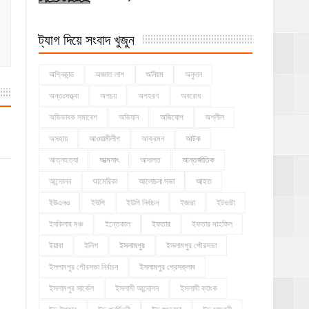
ট্যাগ দিয়ে সংবাদ খুজুন
অগ্নিকান্ড
অজ্ঞাত লাশ
অনিয়ম
অনুদান
অন্তঃসত্ত্বা
অপচয়
অপহরণ
অবরোধ
অভিভাবক সমাবেশ
অভিযান
অভিযোগ
অশ্লীল
অসহায়
আওয়ামীলীগ
আক্রমন
আটক
আত্নহত্যা
আত্মসাৎ
আদালত
আন্তর্জাতিক
আন্দোলন
আমেরিকা
আলোচনা সভা
আহত
ইউএনও
ইউপি
ইউপি নির্বাচন
ইজারা
ইটভাটা
ইনকিলাব মঞ্চ
ইন্তেকাল
ইফতার
ইফতার মাহফিল
ইয়াবা
ইলিশ
ইসলামপুর
ইসলামপুর পৌরসভা
ইসলামপুর পৌরসভা নির্বাচন
ইসলামপুর প্রেসক্লাব
ইসলামপুর সার্কেল
ইসলামী আন্দোলন
ইসলামী ব্যাংক