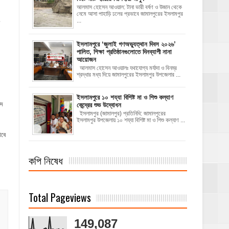
আলমাস হোসেন আওয়াল: টানা ভারী বর্ষণ ও উজান থেকে
নেমে আসা পাহাড়ি ঢলের প্রভাবে জামালপুরের ইসলামপুর
...
‎ইসলামপুরে ‘জুলাই গণঅভ্যুত্থান দিবস ২০২৬’
পালিত, শিক্ষা প্রতিষ্ঠানগুলোতে দিনব্যাপী নানা
আয়োজন
‎​আলমাস হোসেন আওয়ালঃ‎ ‎​যথাযোগ্য মর্যাদা ও বিনম্র
শ্রদ্ধার মধ্য দিয়ে জামালপুরের ইসলামপুর উপজেলার ...
ইসলামপুরে ১০ শয্যা বিশিষ্ট মা ও শিশু কল্যাণ
াদ
কেন্দ্রের শুভ উদ্বোধন
ইসলামপুর (জামালপুর) প্রতিনিধি: জামালপুরের
ইসলামপুর উপজেলায় ১০ শয্যা বিশিষ্ট মা ও শিশু কল্যাণ ...
াবে
কপি নিষেধ
Total Pageviews
149,087