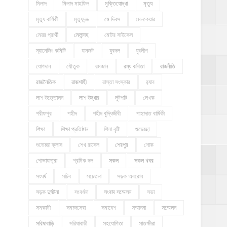
মিলাদ
মিলাদ মাহফিল
মুক্তিযোদ্ধা
মৃত্যু
মৃত্যু বার্ষিকী
মৃত্যুদন্ড
মে দিবস
মেনকেয়ার
মেয়র প্রার্থী
মেলান্দহ
মোটর সাইকেল
ম্যানেজিং কমিটি
যানজট
যুবদল
যুবলীগ
যোগদান
যৌতুক
রমজান
রম্য কবিতা
রাজনীতি
রাজনৈতিক
রাজশাহী
রাস্তা সংস্কার
র‍্যাব
লাশ উত্তোলন
লাশ উদ্ধার
লুটপাট
লেখক
শরীফপুর
শহীদ
শহীদ বুদ্ধিজীবী
শাহাদাত বার্ষিকী
শিক্ষা
শিক্ষা প্রতিষ্ঠান
শিলা বৃষ্টি
শুভেচ্ছা
শুভেচ্ছা ক্লাস
শেখ রাসেল
শেরপুর
শোক
শোভাযাত্রা
শ্রমিক দল
সকল
সকল খবর
সংঘর্ষ
সচিব
সচেতনা
সড়ক অবরোধ
সড়ক দুর্ঘটনা
সংবর্ধনা
সংবাদ সম্মেলন
সভা
সমকামী
সমাজসেবা
সমাবেশ
সম্মাননা
সম্মেলন
সরিষাবাড়ি
সরিষাবাড়ী
সহযোগিতা
সাতক্ষীরা