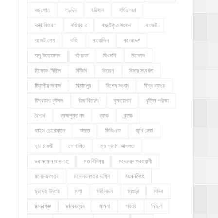
বজ্রপাত
বড়দিন
বরিশাল
বর্ধিতসভা
বস্ত্র বিতরণ
বহিষ্কার
বাছাইকৃত সংবাদ
বাজেট
বাজেট পেশ
বাতি
বায়োজিন
বাংলাদেশ
বালু উত্তোলন
বাঁশচড়া
বিএনপি
বিক্ষোভ
বিক্ষোভ-মিছিল
বিজিবি
বিতরণ
বিদায় সংবর্ধনা
বিভাগীয় সংবাদ
বিরামপুর
বিশেষ সংবাদ
বিশ্ব ব্যাংক
বিশ্বকাপ ফুটবল
বীজ বিতরণ
বৃক্ষরোপন
বৃত্তি পরীক্ষা
বৈশাখ
ব্রহ্মপুত্র নদ
ব্রাক
ব্র্যাক
ভাইস চেয়ারম্যান
ভারত
ভিজিএফ
ভূমি সেবা
ভূয়া চাকরী
ভোগান্তি
ভ্রাম্যমাণ আদালত
ভ্রাম্যমান আদালত
মত বিনিময়
মনোনয়ন প্রত্যাশী
মনোনয়নপত্র
মনোনয়নপত্র দাখিল
ময়মনসিংহ
মরদেহ উদ্ধার
মশা
মহিলাদল
মাগুড়া
মাদক
মাদারগঞ্জ
মানববন্ধন
মামলা
মারধর
মিছিল