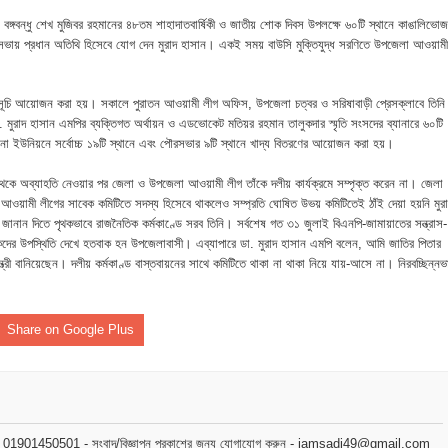
তা বঙ্গবন্ধু শেখ মুজিবর রহমানের ৪৮তম শাহাদাতবার্ষিকী ও জাতীয় শোক দিবস উপলক্ষে ৬০টি স্থানে কাঙালিভোজ
ায় প্রধান অতিথি হিসেবে যোগ দেন মুরাদ হাসান। একই সময় বাউসি মুক্তিযুদ্ধ সরণিতে উপজেলা আওয়ামী
 ভিটে মাটি হারিয়ে দিশেহারা মানুষ
হমান
কর্মসূচি আয়োজন করা হয়। সকালে পুরাতন আওয়ামী লীগ অফিস, উপজেলা চত্বর ও সরিষাবাড়ী প্রেসক্লাবে তিনি
 মুরাদ হাসান এমপির ব্যক্তিগত অর্থায়ন ও এডভোকেট মতিয়র রহমান তালুকদার স্মৃতি সংসদের ব্যানারে ৬০টি
া মামলার প্রস্তুতি
যে পিংনা ইউনিয়নে সর্বোচ্চ ১৯টি স্থানে এবং পৌরসভার ৯টি স্থানে খাদ্য বিতরণের আয়োজন করা হয়।
জসেবা কর্মচারীর বিরুদ্ধে ঘুষের অভিযোগ
ীর পদ থেকে অব্যাহতি নেওয়ার পর জেলা ও উপজেলা আওয়ামী লীগ তাঁকে দলীয় কার্যক্রমে সম্পৃক্ত করেন না। জেলা
 আওয়ামী লীগের সাবেক কমিটিতে সদস্য হিসেবে থাকলেও সম্প্রতি ঘোষিত উভয় কমিটিতেই ঠাঁই দেয়া হয়নি মুর
জানান দিতে পৃথকভাবে রাজনৈতিক কর্মকাণ্ডে সরব তিনি। সর্বশেষ গত ৩১ জুলাই বিএনপি-জামায়াতের সন্ত্রাস-
েরপুরে ত্রাণ প্রতিমন্ত্রী
মর্থকদের উপস্থিতি দেখে হতবাক হন উপজেলাবাসী। এব্যাপারে ডা. মুরাদ হাসান এমপি বলেন, আমি জাতির পিতার
্রী বানিয়েছেন। দলীয় কর্মকাণ্ড বাস্তবায়নের সাথে কমিটিতে থাকা না থাকা নিয়ে যায়-আসে না। নিরবচ্ছিন্নভ
া বিষয়ক কর্মশালা ও গ্রাহক সমাবেশ অনুষ্ঠিত
ভাপতি উত্তম, সম্পাদক মহাদেব
Share on Google Plus
লিয়াতি; রেজাল্ট ছাড়াই শিক্ষক নিয়োগ
 বিষয়ক প্রশিক্ষণ অনুষ্ঠিত
মোবাইল : 01901450501 - সংবাদ/বিজ্ঞাপন প্রকাশের জন্য যোগাযোগ করুন - iamsadi49@gmail.com