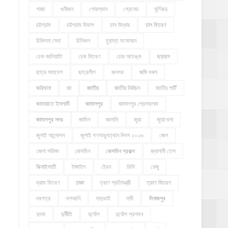
গাজা
গুনীজন
গোরস্থান
গ্রেনেড
ঘূর্ণিঝড়
চট্টগ্রাম
চট্টগ্রাম বিভাগ
চাল উদ্ধার
চাল বিতরণ
চিকিৎসা সেবা
চিনিকল
চুড়ান্ত মনোনয়ন
চেক জালিয়াতি
চেক বিতরণ
চোর আতঙ্ক
ছড়ারস
ছাত্র সমাবেশ
ছাত্রলীগ
জনপথ
জমি দখল
জরিমানা
জা
জাতীয়
জাতীয় নির্বাচন
জাতীয় পার্টি
জামায়াতে ইসলামী
জামালপুর
জামালপুর প্রেসক্লাব
জামালপুর সদর
জামিন
জালানি
জুয়া
জুয়াখেলা
জুলাই আন্দোলন
জুলাই গণঅভ্যুত্থান দিবস ২০২৬
জেল
জেলা পরিষদ
জেসমিন
জেসমিন প্রকল্প
জ্বালানী তেল
ঝিনাইগাতী
টাঙ্গাইল
ট্রেন
ডিসি
ডেঙ্গু
ড্রাম বিতরণ
ঢাকা
ত্রাণ প্রতিমন্ত্রী
ত্রাণ বিতরণ
দরপত্র
দশআনি
দাদুভাই
দাবী
দিনাজপুর
দুদক
দুর্নীতি
দুর্যোগ
দুর্যোগ প্রশমন