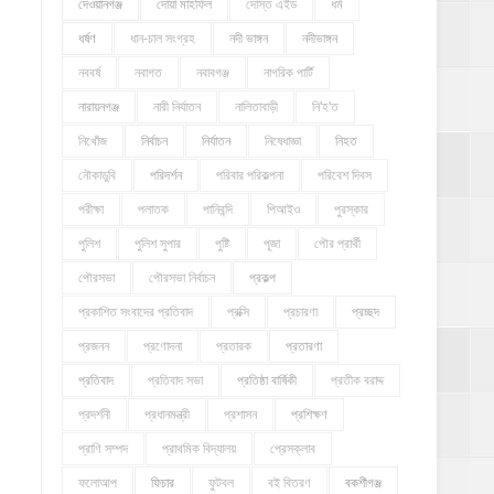
দেওয়ানগঞ্জ
দোয়া মাহফিল
দোস্ত এইড
ধর্ম
ধর্ষণ
ধান-চাল সংগ্রহ
নদী ভাঙ্গন
নদীভাঙ্গন
নববর্ষ
নবাগত
নবাবগঞ্জ
নাগরিক পার্টি
নারায়নগঞ্জ
নারী নির্যাতন
নালিতাবাড়ী
নি'হ'ত
নিখোঁজ
নির্বাচন
নির্যাতন
নিষেধাজ্ঞা
নিহত
নৌকাডুবি
পরিদর্শন
পরিবার পরিকল্পনা
পরিবেশ দিবস
পরীক্ষা
পলাতক
পানিবন্দি
পিআইও
পুরস্কার
পুলিশ
পুলিশ সুপার
পুষ্টি
পূজা
পৌর প্রার্থী
পৌরসভা
পৌরসভা নির্বাচন
প্রকল্প
প্রকাশিত সংবাদের প্রতিবাদ
প্রক্সি
প্রচারণা
প্রচ্ছদ
প্রজনন
প্রণোদনা
প্রতারক
প্রতারণা
প্রতিবাদ
প্রতিবাদ সভা
প্রতিষ্ঠা বার্ষিকী
প্রতীক বরাদ্দ
প্রদর্শনী
প্রধানমন্ত্রী
প্রশাসন
প্রশিক্ষণ
প্রাণি সম্পদ
প্রাথমিক বিদ্যালয়
প্রেসক্লাব
ফলোআপ
ফিচার
ফুটবল
বই বিতরণ
বকশীগঞ্জ