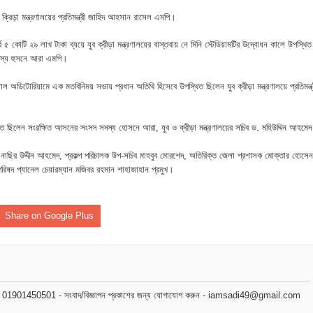
 ভিটে মাটি হারিয়ে দিশেহারা মানুষ
ক্রিড়া মন্ত্রণালয়ের প্রতিমন্ত্রী জাহিদ আহসান রাসেল এমপি।
হমান
 ৫ কোটি ২৯ লাখ টাকা ব্যয়ে যুব ক্রীড়া মন্ত্রণালয়ের বাস্তবায় নে মিনি স্টেডিয়ামটির উদ্বোধন কালে উপস্থিত
সদস্য হুসনে আরা এমপি।
া মামলার প্রস্তুতি
লাল অডিটোরিয়ামে এক মতবিনিময় সভায় প্রধান অতিথি হিসেবে উপস্থিত ছিলেন যুব ক্রীড়া মন্ত্রণালয়ে প্রতিমন্ত্
জসেবা কর্মচারীর বিরুদ্ধে ঘুষের অভিযোগ
েরপুরে ত্রাণ প্রতিমন্ত্রী
স্থিত ছিলেন সংরক্ষিত আসনের সংসদ সদস্য হোসনে আরা, যুব ও ক্রীড়া মন্ত্রণালয়ের সচিব ড. মহিউদ্দিন আহমে
পার নাছির উদ্দীন আহমেদ, প্রকল্প পরিচালক উপ-সচিব মাহবুব মোরশেদ, অতিরিক্ত জেলা প্রশাসক মোক্তার হোসেন
া বিষয়ক কর্মশালা ও গ্রাহক সমাবেশ অনুষ্ঠিত
পরিষদ প্যানেল চেয়ারম্যান মজিবর রহমান শাহাজাহান প্রমুখ।
ভাপতি উত্তম, সম্পাদক মহাদেব
Share on Google Plus
লিয়াতি; রেজাল্ট ছাড়াই শিক্ষক নিয়োগ
 বিষয়ক প্রশিক্ষণ অনুষ্ঠিত
নপির হলেও শাস্তি আরও বেশি হবে” — এমপি মাহমুদুল হক রুবেল
মোবাইল : 01901450501 - সংবাদ/বিজ্ঞাপন প্রকাশের জন্য যোগাযোগ করুন - iamsadi49@gmail.com