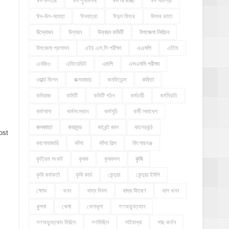
ঈদ উপহার
ঈদ পুনর্মিলনী
ঈদ শুভেচ্ছা
ঈদ সামগ্রী
ঈদ-উল-আযহা
ঈদযাত্রা
ঈদুল ফিতর
উৎসব ভাতা
উদ্বোধন
উন্নয়ন
উন্নয়ন কমিটি
উপজেলা নির্বাচন
উপজেলা প্রশাসন
এইচ.এস.সি পরীক্ষা
এএসপি
এতিম
এনজিও
এফিডেভিট
এমপি
এসএসসি পরীক্ষা
ওয়ার্ল্ড ভিশন
কক্সবাজার
কনফিডেন্স
কবিতা
কবিরাজ
কমিটি
কমিটি গঠন
কর্মচারী
কর্মবিরতি
কর্মশালা
কর্মসংস্থান
কর্মসূচি
কর্মী সমাবেশ
কলকাতা
কারাদন্ড
কারেন্ট জাল
কালেরকন্ঠ
ost
কালোবাজারি
কাঁসা
কাঁসা শিল্প
কিশোরগঞ্জ
কৃত্রিম সংকট
কৃষক
কৃষকদল
কৃষি
কৃষি কর্মকর্তা
কৃষি কার্ড
কেন্দুয়া
কেন্দুয়া ইউপি
ক্ষোভ
খনন
খাদ্য দিবস
খাদ্য বিতরণ
খাল খনন
খুলনা
খেলা
খেলাধূলা
গণঅভ্যুত্থান
গণঅভ্যুত্থান মিছিল
গণমিছিল
গাইবান্ধা
গাছ কর্তন