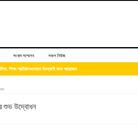
সংবাদ সম্মেলন
সকল নিউজ
লিত, শিক্ষা প্রতিষ্ঠানগুলোতে দিনব্যাপী নানা আয়োজন
্দ্রের শুভ উদ্বোধন
বোধন
িজের ‘চল্লিশা’ খাওয়ালেন আব্দুস সালাম
ের শুভ উদ্বোধন