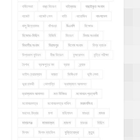
বর্ধিতসভা
বস্ত্র বিতরণ
বহিষ্কার
বাছাইকৃত সংবাদ
বাজেট
বাজেট পেশ
বাতি
বায়োজিন
বাংলাদেশ
বালু উত্তোলন
বাঁশচড়া
বিএনপি
বিক্ষোভ
বিক্ষোভ-মিছিল
বিজিবি
বিতরণ
বিদায় সংবর্ধনা
বিভাগীয় সংবাদ
বিরামপুর
বিশেষ সংবাদ
বিশ্ব ব্যাংক
বিশ্বকাপ ফুটবল
বীজ বিতরণ
বৃক্ষরোপন
বৃত্তি পরীক্ষা
বৈশাখ
ব্রহ্মপুত্র নদ
ব্রাক
ব্র্যাক
ভাইস চেয়ারম্যান
ভারত
ভিজিএফ
ভূমি সেবা
ভূয়া চাকরী
ভোগান্তি
ভ্রাম্যমাণ আদালত
ভ্রাম্যমান আদালত
মত বিনিময়
মনোনয়ন প্রত্যাশী
মনোনয়নপত্র
মনোনয়নপত্র দাখিল
ময়মনসিংহ
মরদেহ উদ্ধার
মশা
মহিলাদল
মাগুড়া
মাদক
মাদারগঞ্জ
মানববন্ধন
মামলা
মারধর
মিছিল
মিলাদ
মিলাদ মাহফিল
মুক্তিযোদ্ধা
মৃত্যু