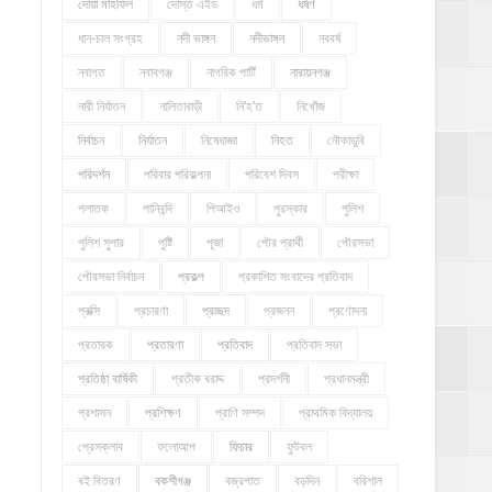
দোয়া মাহফিল
দোস্ত এইড
ধর্ম
ধর্ষণ
ধান-চাল সংগ্রহ
নদী ভাঙ্গন
নদীভাঙ্গন
নববর্ষ
নবাগত
নবাবগঞ্জ
নাগরিক পার্টি
নারায়নগঞ্জ
নারী নির্যাতন
নালিতাবাড়ী
নি'হ'ত
নিখোঁজ
নির্বাচন
নির্যাতন
নিষেধাজ্ঞা
নিহত
নৌকাডুবি
পরিদর্শন
পরিবার পরিকল্পনা
পরিবেশ দিবস
পরীক্ষা
পলাতক
পানিবন্দি
পিআইও
পুরস্কার
পুলিশ
পুলিশ সুপার
পুষ্টি
পূজা
পৌর প্রার্থী
পৌরসভা
পৌরসভা নির্বাচন
প্রকল্প
প্রকাশিত সংবাদের প্রতিবাদ
প্রক্সি
প্রচারণা
প্রচ্ছদ
প্রজনন
প্রণোদনা
প্রতারক
প্রতারণা
প্রতিবাদ
প্রতিবাদ সভা
প্রতিষ্ঠা বার্ষিকী
প্রতীক বরাদ্দ
প্রদর্শনী
প্রধানমন্ত্রী
প্রশাসন
প্রশিক্ষণ
প্রাণি সম্পদ
প্রাথমিক বিদ্যালয়
প্রেসক্লাব
ফলোআপ
ফিচার
ফুটবল
বই বিতরণ
বকশীগঞ্জ
বজ্রপাত
বড়দিন
বরিশাল