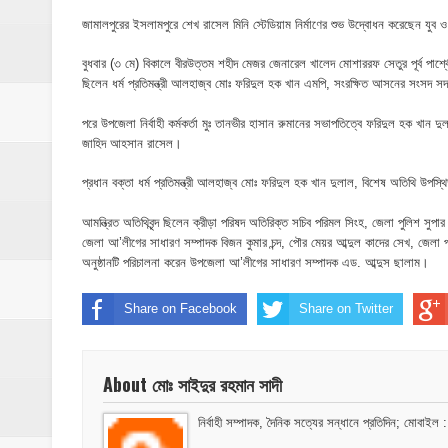
ইসলামপুরে ব্রহ্মপুত্র নদের ভাঙ্গন; চোখের সামনেই
জামালপুরের ইসলামপুরে শেখ রাসেল মিনি স্টেডিয়াম নির্মাণের শুভ উদ্বোধন করেছেন যুব ও 
মনটা আমার কেন যে ভালো লাগে না?- আতিকুর র
বুধবার (৩ মে) বিকালে বীরউত্তম শহীদ মেজর জেনারেল খালেদ মোশাররফ সেতুর পূর্ব পার্শ্বে
ছিলেন ধর্ম প্রতিমন্ত্রী আলহাজ্ব মোঃ ফরিদুল হক খান এমপি, সংরক্ষিত আসনের সংসদ 
ঝিনাইগাতীতে ভাতিজাদের হামলায় চাচী নিহত; হত্য
পরে উপজেলা নির্বাহী কর্মকর্তা মুঃ তানভীর হাসান রুমানের সভাপতিত্বে ফরিদুল হক খান দু
‎ইসলামপুরে এতিমখানার কমিটি নিয়ে হট্টগোল, সমা
জাহিদ আহসান রাসেল।
আমরা সবই করতে চাই, তবে আমাদের হাত-পা বাঁধা; শ
প্রধান বক্তা ধর্ম প্রতিমন্ত্রী আলহাজ্ব মোঃ ফরিদুল হক খান দুলাল, বিশেষ অতিথি উপ
আমন্ত্রিত অতিথিবৃন্দ ছিলেন ক্রীড়া পরিষদ অতিরিক্ত সচিব পরিমল সিংহ, জেলা পুলিশ সু
ইসলামপুরে আর্থিক সাক্ষরতা ও লেনদেনে নিরাপত্ত
জেলা আ’লীগের সাধারণ সম্পাদক বিজন কুমার চন্দ, পৌর মেয়র আব্দুল কাদের সেখ, জেলা 
অনুষ্ঠানটি পরিচালনা করেন উপজেলা আ’লীগের সাধারণ সম্পাদক এড. আব্দুস ছালাম।
ইসলামপুরে কাঁসা শিল্প উন্নয়ন কমিটি ঘোষণা- স
Share on Facebook
Share on Twitter
​ইসলামপুর মহলগিরী উচ্চ বিদ্যালয়ে নজিরবিহীন জা
ইসলামপুরে তৃতীয় লিঙ্গ জনগোষ্ঠীর সক্ষমতা উন্নয়ন
About মোঃ সাইদুর রহমান সাদী
মাদকের ব্যাপারে কোনো সুপারিশ চলবে না, বিএ
নির্বাহী সম্পাদক, দৈনিক সত্যের সন্ধানে প্রতিদিন; 