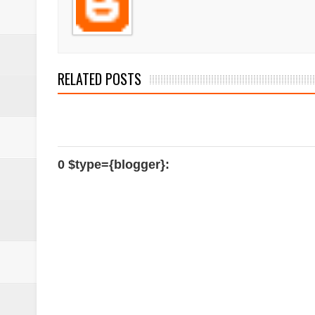
‎পার্থশী ইউপি নির্বাচনে চেয়ারম্যান পদে আলোচনার শ
​ইসলামপুরে পূর্বশত্রুতার জেরে প্রতিপক্ষের বসতঘর
‎ইসলামপুর স্বাস্থ্য কমপ্লেক্স ১০১ শয্যায় উন্নীত,
RELATED POSTS
ঝিনাইগাতী ক্ষুদ্র বণিক সমবায় সমিতির বার্ষিক সা
ইসলামপুরে সাপধরী ইউনিয়নকে যমুনার পেট থেকে 
0 $type={blogger}: