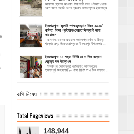
আলমাস হোসেন আওয়াল: টানা ভারী বর্ষণ ও উজান থেকে
নেমে আসা পাহাড়ি ঢলের প্রভাবে জামালপুরের ইসলামপুর
...
‎ইসলামপুরে ‘জুলাই গণঅভ্যুত্থান দিবস ২০২৬’
পালিত, শিক্ষা প্রতিষ্ঠানগুলোতে দিনব্যাপী নানা
আয়োজন
রী
‎​আলমাস হোসেন আওয়ালঃ‎ ‎​যথাযোগ্য মর্যাদা ও বিনম্র
শ্রদ্ধার মধ্য দিয়ে জামালপুরের ইসলামপুর উপজেলার ...
দ।
ইসলামপুরে ১০ শয্যা বিশিষ্ট মা ও শিশু কল্যাণ
কেন্দ্রের শুভ উদ্বোধন
,
ইসলামপুর (জামালপুর) প্রতিনিধি: জামালপুরের
ইসলামপুর উপজেলায় ১০ শয্যা বিশিষ্ট মা ও শিশু কল্যাণ ...
কপি নিষেধ
Total Pageviews
148,944