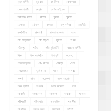
মৃত্যু বার্ষিকী
মৃত্যুদন্ড
মে দিবস
মেনকেয়ার
মেয়র প্রার্থী
মেলান্দহ
মোটর সাইকেল
ম্যানেজিং কমিটি
যানজট
যুবদল
যুবলীগ
যোগদান
যৌতুক
রমজান
রম্য কবিতা
রাজনীতি
রাজনৈতিক
রাজশাহী
রাস্তা সংস্কার
র‍্যাব
লাশ উত্তোলন
লাশ উদ্ধার
লুটপাট
লেখক
শরীফপুর
শহীদ
শহীদ বুদ্ধিজীবী
শাহাদাত বার্ষিকী
শিক্ষা
শিক্ষা প্রতিষ্ঠান
শিলা বৃষ্টি
শুভেচ্ছা
শুভেচ্ছা ক্লাস
শেখ রাসেল
শেরপুর
শোক
শোভাযাত্রা
শ্রমিক দল
সকল
সকল খবর
সংঘর্ষ
সচিব
সচেতনা
সড়ক অবরোধ
সড়ক দুর্ঘটনা
সংবর্ধনা
সংবাদ সম্মেলন
সভা
সমকামী
সমাজসেবা
সমাবেশ
সম্মাননা
সম্মেলন
সরিষাবাড়ি
সরিষাবাড়ী
সহযোগিতা
সাতক্ষীরা
সাংবাদিক
সাবেক সচিব
সারাদেশ
সালিশী