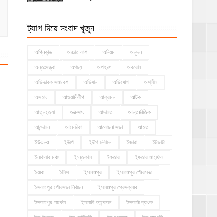
ট্যাগ দিয়ে সংবাদ খুজুন
অগ্নিকান্ড
অজ্ঞাত লাশ
অনিয়ম
অনুদান
অন্তঃসত্ত্বা
অপচয়
অপহরণ
অবরোধ
অভিভাবক সমাবেশ
অভিযান
অভিযোগ
অশ্লীল
অসহায়
আওয়ামীলীগ
আক্রমন
আটক
আত্নহত্যা
আত্মসাৎ
আদালত
আন্তর্জাতিক
আন্দোলন
আমেরিকা
আলোচনা সভা
আহত
ইউএনও
ইউপি
ইউপি নির্বাচন
ইজারা
ইটভাটা
ইনকিলাব মঞ্চ
ইন্তেকাল
ইফতার
ইফতার মাহফিল
ইয়াবা
ইলিশ
ইসলামপুর
ইসলামপুর পৌরসভা
ইসলামপুর পৌরসভা নির্বাচন
ইসলামপুর প্রেসক্লাব
ইসলামপুর সার্কেল
ইসলামী আন্দোলন
ইসলামী ব্যাংক