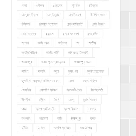
গাজা
গুনীজন
গ্রেনেড
ঘূর্ণিঝড়
চট্টগ্রাম
চট্টগ্রাম বিভাগ
চাল উদ্ধার
চাল বিতরণ
চিকিৎসা সেবা
চিনিকল
চুড়ান্ত মনোনয়ন
চেক জালিয়াতি
চেক বিতরণ
চোর আতঙ্ক
ছড়ারস
ছাত্র সমাবেশ
ছাত্রলীগ
জনপথ
জমি দখল
জরিমানা
জা
জাতীয়
জাতীয় নির্বাচন
জাতীয় পার্টি
জামায়াতে ইসলামী
জামালপুর
জামালপুর প্রেসক্লাব
জামালপুর সদর
জামিন
জালানি
জুয়া
জুয়াখেলা
জুলাই আন্দোলন
জুলাই গণঅভ্যুত্থান দিবস ২০২৬
জেল
জেলা পরিষদ
জেসমিন
জেসমিন প্রকল্প
জ্বালানী তেল
ঝিনাইগাতী
টাঙ্গাইল
ট্রেন
ডিসি
ডেঙ্গু
ড্রাম বিতরণ
ঢাকা
ত্রাণ প্রতিমন্ত্রী
ত্রাণ বিতরণ
দরপত্র
দশআনি
দাদুভাই
দাবী
দিনাজপুর
দুদক
দুর্নীতি
দুর্যোগ
দুর্যোগ প্রশমন
দেওয়ানগঞ্জ