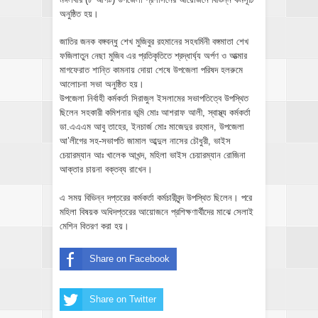
অনুষ্ঠিত হয়।
জাতির জনক বঙ্গবন্ধু শেখ মুজিবুর রহমানের সহধর্মিনী বঙ্গমাতা শেখ
ফজিলাতুন নেছা মুজিব এর প্রতিকৃতিতে শ্রদ্ধার্ঘ্য অর্পণ ও আত্মার
মাগফেরাত শান্তি কামনায় দোয়া শেষে উপজেলা পরিষদ হলরুমে
আলোচনা সভা অনুষ্ঠিত হয়।
উপজেলা নির্বাহী কর্মকর্তা সিরাজুল ইসলামের সভাপতিত্বে উপস্থিত
ছিলেন সহকারী কমিশনার ভূমি মোঃ আশরাফ আলী, স্বাস্থ্য কর্মকর্তা
ডা.এএএম আবু তাহের, ইনচার্জ মোঃ মাজেদুর রহমান, উপজেলা
আ’লীগের সহ-সভাপতি জামাল আব্দুল নাসের চৌধুরী, ভাইস
চেয়ারম্যান আঃ খালেক আখন্দ, মহিলা ভাইস চেয়ারম্যান রোজিনা
আক্তার চায়না বক্তব্য রাখেন।
এ সময় বিভিন্ন দপ্তরের কর্মকর্তা কর্মচারীবৃন্দ উপস্থিত ছিলেন। পরে
মহিলা বিষয়ক অধিদপ্তরের আয়োজনে প্রশিক্ষণার্থীদের মাঝে সেলাই
মেশিন বিতরণ করা হয়।
Share on Facebook
Share on Twitter