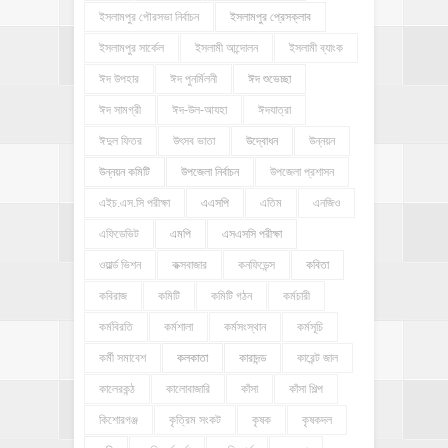
ইসলামপুর পৌরসভা নির্বাচন
ইসলামপুর প্রেসক্লাব
ইসলামপুর সার্কেল
ইসলামী আন্দোলন
ইসলামী ব্যাংক
ঈদ উপহার
ঈদ পুনর্মিলনী
ঈদ শুভেচ্ছা
ঈদ সামগ্রী
ঈদ-উল-আযহা
ঈদযাত্রা
ঈদুল ফিতর
উৎসব ভাতা
উদ্বোধন
উন্নয়ন
উন্নয়ন কমিটি
উপজেলা নির্বাচন
উপজেলা প্রশাসন
এইচ.এস.সি পরীক্ষা
এএসপি
এতিম
এনজিও
এফিডেভিট
এমপি
এসএসসি পরীক্ষা
ওয়ার্ল্ড ভিশন
কক্সবাজার
কনফিডেন্স
কবিতা
কবিরাজ
কমিটি
কমিটি গঠন
কর্মচারী
কর্মবিরতি
কর্মশালা
কর্মসংস্থান
কর্মসূচি
কর্মী সমাবেশ
কলকাতা
কারাদন্ড
কারেন্ট জাল
কালেরকন্ঠ
কালোবাজারি
কাঁসা
কাঁসা শিল্প
কিশোরগঞ্জ
কৃত্রিম সংকট
কৃষক
কৃষকদল