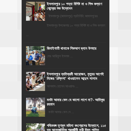
ইসলামপুরে ১০ শয্যা বিশিষ্ট মা ও শিশু কল্যাণ
কেন্দ্রের শুভ উদ্বোধন
ইসলামপুর (জামালপুর) প্রতিনিধি: জামালপুরের
ইসলামপুর উপজেলায় ১০ শয্যা বিশিষ্ট মা ও শিশু কল্যাণ
...
ঝিনাইগাতী থানাকে পিকআপ ভ্যান উপহার
মোঃ আরিফুল ইসলাম ...
‎ইসলামপুরে ব্যতিক্রমী আয়োজন, মৃত্যুর আগেই
নিজের ‘চল্লিশা’ খাওয়ালেন আব্দুস সালাম
আলমাস হোসেন আওয়ালঃ ...
মনটা আমার কেন যে ভালো লাগে না?- আতিকুর
রহমান
মনটা আমার কেন যে ...
পশ্চিমবঙ্গ তৃণমূল মহিলা কংগ্রেসের উদ্যোগে, ১১৫
তম আন্তর্জাতিক শ্রমজীবী নারী দিবস পালিত