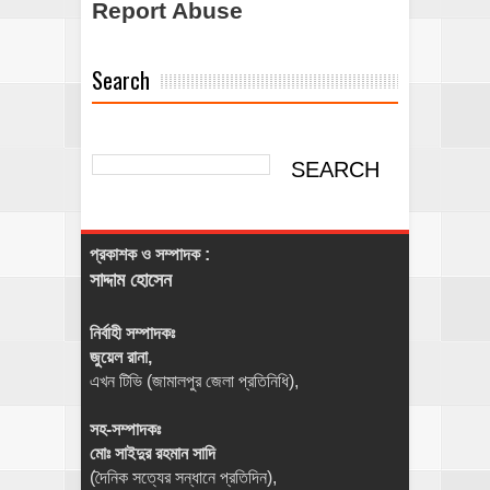
Report Abuse
Search
প্রকাশক ও সম্পাদক :
সাদ্দাম হোসেন
নির্বাহী সম্পাদকঃ
জুয়েল রানা,
এখন টিভি (জামালপুর জেলা প্রতিনিধি),
সহ-সম্পাদকঃ
মোঃ সাইদুর রহমান সাদি
(দৈনিক সত্যের সন্ধানে প্রতিদিন),