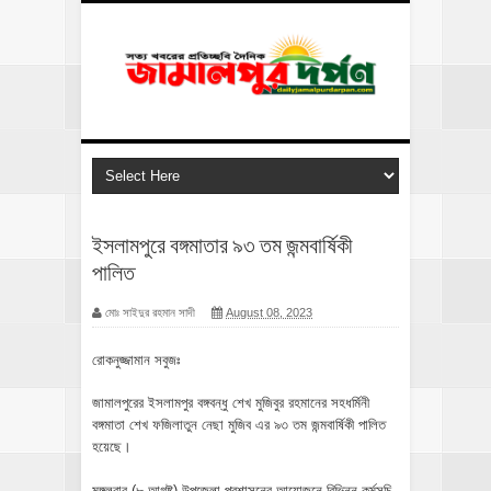
ইসলামপুরে বঙ্গমাতার ৯৩ তম জন্মবার্ষিকী
পালিত
মোঃ সাইদুর রহমান সাদী
August 08, 2023
রোকনুজ্জামান সবুজঃ
জামালপুরের ইসলামপুর বঙ্গবন্ধু শেখ মুজিবুর রহমানের সহধর্মিনী
বঙ্গমাতা শেখ ফজিলাতুন নেছা মুজিব এর ৯৩ তম জন্মবার্ষিকী পালিত
হয়েছে।
মঙ্গলবার (৮ আগষ্ট) উপজেলা প্রশাসনের আয়োজনে বিভিন্ন কর্মসূচি