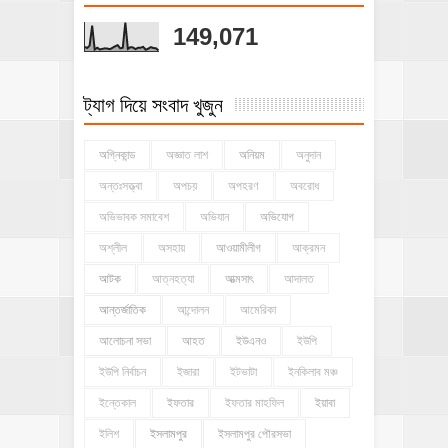
149,071
ট্যাগ দিয়ে সংবাদ খুজুন
অগ্নিকান্ড
অজ্ঞাত লাশ
অনিয়ম
অনুদান
অন্তঃসত্ত্বা
অপচয়
অপহরণ
অবরোধ
অভিভাবক সমাবেশ
অভিযান
অভিযোগ
অশ্লীল
অসহায়
আওয়ামীলীগ
আক্রমন
আটক
আত্নহত্যা
আত্মসাৎ
আদালত
আন্তর্জাতিক
আন্দোলন
আমেরিকা
আলোচনা সভা
আহত
ইউএনও
ইউপি
ইউপি নির্বাচন
ইজারা
ইটভাটা
ইনকিলাব মঞ্চ
ইন্তেকাল
ইফতার
ইফতার মাহফিল
ইয়াবা
ইলিশ
ইসলামপুর
ইসলামপুর পৌরসভা