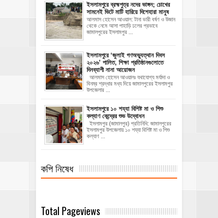
ইসলামপুরে ব্রহ্মপুত্র নদের ভাঙ্গন; চোখের
সামনেই ভিটে মাটি হারিয়ে দিশেহারা মানুষ
আলমাস হোসেন আওয়াল: টানা ভারী বর্ষণ ও উজান
থেকে নেমে আসা পাহাড়ি ঢলের প্রভাবে
জামালপুরের ইসলামপুর ...
‎ইসলামপুরে ‘জুলাই গণঅভ্যুত্থান দিবস
২০২৬’ পালিত, শিক্ষা প্রতিষ্ঠানগুলোতে
দিনব্যাপী নানা আয়োজন
‎​আলমাস হোসেন আওয়ালঃ‎ ‎​যথাযোগ্য মর্যাদা ও
বিনম্র শ্রদ্ধার মধ্য দিয়ে জামালপুরের ইসলামপুর
উপজেলার ...
ইসলামপুরে ১০ শয্যা বিশিষ্ট মা ও শিশু
কল্যাণ কেন্দ্রের শুভ উদ্বোধন
ইসলামপুর (জামালপুর) প্রতিনিধি: জামালপুরের
ইসলামপুর উপজেলায় ১০ শয্যা বিশিষ্ট মা ও শিশু
কল্যাণ ...
কপি নিষেধ
Total Pageviews