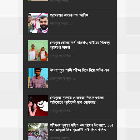
জামালপুর দর্পণঃ ...
প্রতারণার আরেক নাম আলিফ
জামালপুর দর্পণঃ ...
শেরপুরে বোনের অর্থ আত্মসাৎ; ভাইয়ের বিরুদ্ধে
প্রতারণা মামলা
শেরপুর প্রতিনিধিঃ ...
ইসলামপুরে প্রক্সি পরীক্ষা দিতে গিয়ে আটক এক
রোকনুজ্জামান সবুজঃ ...
শেরপুরের নকলায় ৫ বছরের শিশুকে ধর্ষনের
অভিযোগে প্রতিবেশী দাদা গ্রেফতার
শেরপুর প্রতিনিধি: ...
পশ্চিমবঙ্গ তৃণমূল মহিলা কংগ্রেসের উদ্যোগে, ১১৫
তম আন্তর্জাতিক শ্রমজীবী নারী দিবস পালিত
কলকাতা (ভারত) ...