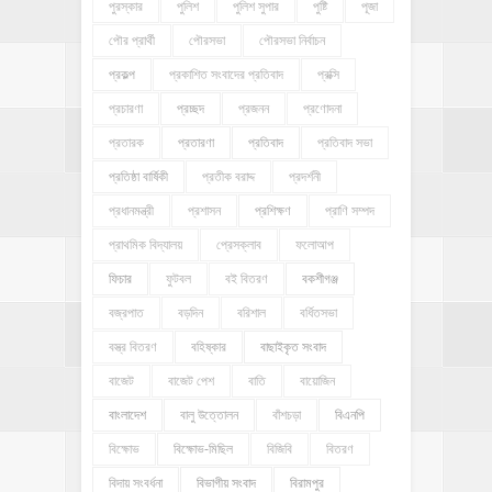
পুরস্কার
পুলিশ
পুলিশ সুপার
পুষ্টি
পূজা
পৌর প্রার্থী
পৌরসভা
পৌরসভা নির্বাচন
প্রকল্প
প্রকাশিত সংবাদের প্রতিবাদ
প্রক্সি
প্রচারণা
প্রচ্ছদ
প্রজনন
প্রণোদনা
প্রতারক
প্রতারণা
প্রতিবাদ
প্রতিবাদ সভা
প্রতিষ্ঠা বার্ষিকী
প্রতীক বরাদ্দ
প্রদর্শনী
প্রধানমন্ত্রী
প্রশাসন
প্রশিক্ষণ
প্রাণি সম্পদ
প্রাথমিক বিদ্যালয়
প্রেসক্লাব
ফলোআপ
ফিচার
ফুটবল
বই বিতরণ
বকশীগঞ্জ
বজ্রপাত
বড়দিন
বরিশাল
বর্ধিতসভা
বস্ত্র বিতরণ
বহিষ্কার
বাছাইকৃত সংবাদ
বাজেট
বাজেট পেশ
বাতি
বায়োজিন
বাংলাদেশ
বালু উত্তোলন
বাঁশচড়া
বিএনপি
বিক্ষোভ
বিক্ষোভ-মিছিল
বিজিবি
বিতরণ
বিদায় সংবর্ধনা
বিভাগীয় সংবাদ
বিরামপুর