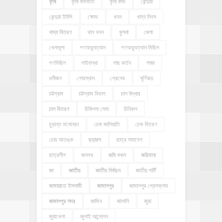
কৃষি
কৃষি কর্মকর্তা
কৃষি কার্ড
কেন্দুয়া
কেন্দুয়া ইউপি
ক্ষোভ
খনন
খাদ্য দিবস
খাদ্য বিতরণ
খাল খনন
খুলনা
খেলা
খেলাধূলা
গণঅভ্যুত্থান
গণঅভ্যুত্থান মিছিল
গণমিছিল
গাইবান্ধা
গাছ কর্তন
গাজা
গুনীজন
গোরস্থান
গ্রেনেড
ঘূর্ণিঝড়
চট্টগ্রাম
চট্টগ্রাম বিভাগ
চাল উদ্ধার
চাল বিতরণ
চিকিৎসা সেবা
চিনিকল
চুড়ান্ত মনোনয়ন
চেক জালিয়াতি
চেক বিতরণ
চোর আতঙ্ক
ছড়ারস
ছাত্র সমাবেশ
ছাত্রলীগ
জনপথ
জমি দখল
জরিমানা
জা
জাতীয়
জাতীয় নির্বাচন
জাতীয় পার্টি
জামায়াতে ইসলামী
জামালপুর
জামালপুর প্রেসক্লাব
জামালপুর সদর
জামিন
জালানি
জুয়া
জুয়াখেলা
জুলাই আন্দোলন