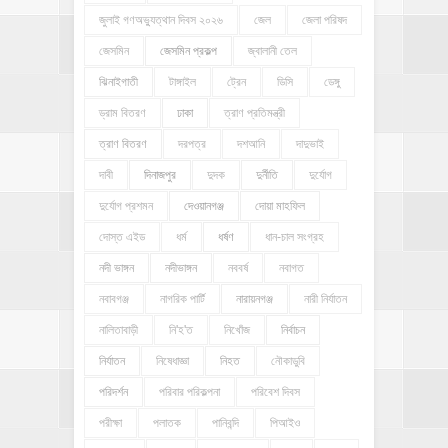
জুলাই গণঅভ্যুত্থান দিবস ২০২৬
জেল
জেলা পরিষদ
জেসমিন
জেসমিন প্রকল্প
জ্বালানী তেল
ঝিনাইগাতী
টাঙ্গাইল
ট্রেন
ডিসি
ডেঙ্গু
ড্রাম বিতরণ
ঢাকা
ত্রাণ প্রতিমন্ত্রী
ত্রাণ বিতরণ
দরপত্র
দশআনি
দাদুভাই
দাবী
দিনাজপুর
দুদক
দুর্নীতি
দুর্যোগ
দুর্যোগ প্রশমন
দেওয়ানগঞ্জ
দোয়া মাহফিল
দোস্ত এইড
ধর্ম
ধর্ষণ
ধান-চাল সংগ্রহ
নদী ভাঙ্গন
নদীভাঙ্গন
নববর্ষ
নবাগত
নবাবগঞ্জ
নাগরিক পার্টি
নারায়নগঞ্জ
নারী নির্যাতন
নালিতাবাড়ী
নি'হ'ত
নিখোঁজ
নির্বাচন
নির্যাতন
নিষেধাজ্ঞা
নিহত
নৌকাডুবি
পরিদর্শন
পরিবার পরিকল্পনা
পরিবেশ দিবস
পরীক্ষা
পলাতক
পানিবন্দি
পিআইও