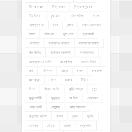
বিশেষ সংবাদ
বিশ্ব ব্যাংক
বিশ্বকাপ ফুটবল
বীজ বিতরণ
বৃক্ষরোপন
বৃত্তি পরীক্ষা
বৈশাখ
ব্রহ্মপুত্র নদ
ব্রাক
ব্র্যাক
ভাইস চেয়ারম্যান
ভারত
ভিজিএফ
ভূমি সেবা
ভূয়া চাকরী
ভোগান্তি
ভ্রাম্যমাণ আদালত
ভ্রাম্যমান আদালত
মত বিনিময়
মনোনয়ন প্রত্যাশী
মনোনয়নপত্র
মনোনয়নপত্র দাখিল
ময়মনসিংহ
মরদেহ উদ্ধার
মশা
মহিলাদল
মাগুড়া
মাদক
মাদারগঞ্জ
মানববন্ধন
মামলা
মারধর
মিছিল
মিলাদ
মিলাদ মাহফিল
মুক্তিযোদ্ধা
মৃত্যু
মৃত্যু বার্ষিকী
মৃত্যুদন্ড
মে দিবস
মেনকেয়ার
মেয়র প্রার্থী
মেলান্দহ
মোটর সাইকেল
ম্যানেজিং কমিটি
যানজট
যুবদল
যুবলীগ
যোগদান
যৌতুক
রমজান
রম্য কবিতা