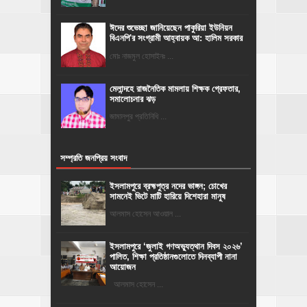
ঈদের শুভেচ্ছা জানিয়েছেন পাকুরিয়া ইউনিয়ন
বিএনপি'র সংগ্রামী আহ্বায়ক আ: হালিম সরকার
মোঃ নাজমুল হোসাইনঃ ...
মেলান্দহে রাজনৈতিক মামলায় শিক্ষক গ্রেফতার,
সমালোচনার ঝড়
জামালপুর প্রতিনিধি ...
সম্প্রতি জনপ্রিয় সংবাদ
ইসলামপুরে ব্রহ্মপুত্র নদের ভাঙ্গন; চোখের
সামনেই ভিটে মাটি হারিয়ে দিশেহারা মানুষ
আলমাস হোসেন আওয়াল ...
‎ইসলামপুরে ‘জুলাই গণঅভ্যুত্থান দিবস ২০২৬’
পালিত, শিক্ষা প্রতিষ্ঠানগুলোতে দিনব্যাপী নানা
আয়োজন
‎​আলমাস হোসেন ...