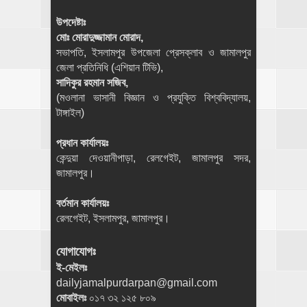
উপদেষ্টাঃ
মোঃ মোরাদুজ্জামান মোরাদ,
সভাপতি, ইসলামপুর উপজেলা প্রেসক্লাব ও জামালপুর
জেলা প্রতিনিধি (এশিয়ান টিভি),
সাদিকুর রহমান সজিব,
(মওলানা ভাসানী বিজ্ঞান ও প্রযুক্তি বিশ্ববিদ্যালয়,
টাঙ্গাইল)
প্রধান কার্যালয়ঃ
কেন্দুয়া দেওয়ানীপাড়া, রেলগেইট, জামালপুর সদর,
জামালপুর।
বর্তমান কার্যালয়ঃ
রেলগেইট, ইসলামপুর, জামালপুর।
যোগাযোগঃ
ই-মেইলঃ
dailyjamalpurdarpan@gmail.com
মোবাইলঃ
০১৭ ৩২ ১২৫ ৮০৯