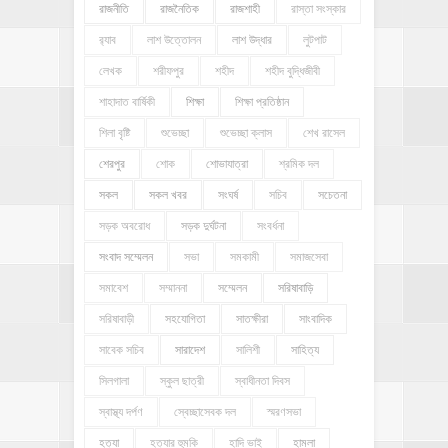
রাজনীতি
রাজনৈতিক
রাজশাহী
রাস্তা সংস্কার
র‍্যাব
লাশ উত্তোলন
লাশ উদ্ধার
লুটপাট
লেখক
শরীফপুর
শহীদ
শহীদ বুদ্ধিজীবী
শাহাদাত বার্ষিকী
শিক্ষা
শিক্ষা প্রতিষ্ঠান
শিলা বৃষ্টি
শুভেচ্ছা
শুভেচ্ছা ক্লাস
শেখ রাসেল
শেরপুর
শোক
শোভাযাত্রা
শ্রমিক দল
সকল
সকল খবর
সংঘর্ষ
সচিব
সচেতনা
সড়ক অবরোধ
সড়ক দুর্ঘটনা
সংবর্ধনা
সংবাদ সম্মেলন
সভা
সমকামী
সমাজসেবা
সমাবেশ
সম্মাননা
সম্মেলন
সরিষাবাড়ি
সরিষাবাড়ী
সহযোগিতা
সাতক্ষীরা
সাংবাদিক
সাবেক সচিব
সারাদেশ
সালিশী
সাহিত্য
সিলগালা
স্কুল ছাত্রী
স্বাধীনতা দিবস
স্বাস্থ্য দর্পণ
স্বেচ্ছাসেবক দল
স্মরণসভা
হত্যা
হত্যার হুমকি
হাদি ভাই
হামলা